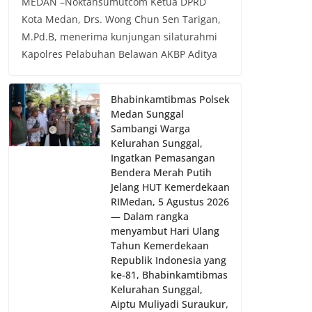
MEDAN –Noktahsumutcom Ketua DPRD
Kota Medan, Drs. Wong Chun Sen Tarigan,
M.Pd.B, menerima kunjungan silaturahmi
Kapolres Pelabuhan Belawan AKBP Aditya
Bhabinkamtibmas Polsek
Medan Sunggal
Sambangi Warga
Kelurahan Sunggal,
Ingatkan Pemasangan
Bendera Merah Putih
Jelang HUT Kemerdekaan
RI‎‎Medan, 5 Agustus 2026
— Dalam rangka
menyambut Hari Ulang
Tahun Kemerdekaan
Republik Indonesia yang
ke-81, Bhabinkamtibmas
Kelurahan Sunggal,
Aiptu Muliyadi Suraukur,