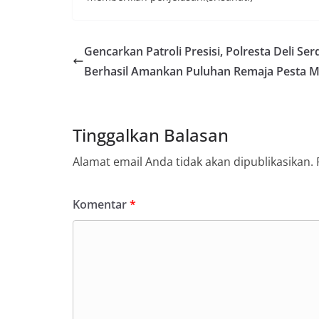
secara bersama-s
tengah-tengah wa
mempererat hubun
Gencarkan Patroli Presisi, Polresta Deli Se
masyarakat, seka
warga akan penti
Berhasil Amankan Puluhan Remaja Pesta M
dan kekompakan 
menyambut mome
Republik Indonesi
terus dilaksanaka
Tinggalkan Balasan
wilayah Keluraha
menciptakan situ
Alamat email Anda tidak akan dipublikasikan.
sekaligus menum
dalam menyambut
Anggota DPRD Med
Komentar
*
Persen Untuk Pe
Ketua DPRD Medan
Bahas Narkoba, Kr
Bhabinkamtibmas
Kelurahan Sungga
Putih Jelang HUT 
— Dalam rangka 
Kemerdekaan Repu