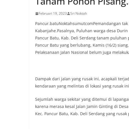
Tanam Pohon Pisang.d
lingkungan tempa
komunikasi dua a
Februari 19, 2023
Sri Noktah
keluhan maupun in
sekitar mereka.‎‎
Pancur.batuNoktahsumutcomPemandangan tak bia
dalam kegiatan s
Kabanjahe.Pasalnya, Puluhan warga desa Durin
warga untuk mem
Pancur Batu, Kab. Deli Serdang tanam puluhan 
penuh, bukan set
penghormatan dan
Pancur Batu yang berlubang, Kamis (16/2) siang
perayaan HUT Kem
Pelaksanaan Jalan Nasional belum juga melakuk
bahwa pemasanga
salah satu wujud 
memperingati hari
mengimbau kepad
mempersiapkan d
Dampak dari jalan yang rusak ini, acapkali terj
depan rumah masi
kendaraan yang melintas di lokasi yang rusak i
bentuk penghorma
para pahlawan ya
Sejumlah warga sekitar yang ditemui di lapang
Aiptu Muliyadi Su
karena merasa kesal Jalan Jamin Ginting di De
juga menambahka
bendera yang aka
Kec. Pancur Batu, Kab. Deli Serdang yang rusak pa
dalam keadaan ber
dikibarkan sebaga