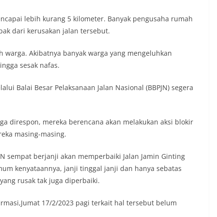
auan terkait bendera, kegiatan
juga dimanfaatkan sebagai sarana
encapai lebih kurang 5 kilometer. Banyak pengusaha rumah
ly warning) guna mengantisipasi potensi
k dari kerusakan jalan tersebut.
n dan ketertiban masyarakat
ngkungan tempat tinggal warga. Melalui
ng tersebut, Bhabinkamtibmas dapat
mah warga. Akibatnya banyak warga yang mengeluhkan
asi awal terkait situasi sosial, potensi
ingga sesak nafas.
un hal-hal yang dapat mengganggu
ayah, khususnya menjelang perayaan HUT
alui Balai Besar Pelaksanaan Jalan Nasional (BBPJN) segera
ang biasanya diwarnai dengan berbagai
maian warga.‎‎Dengan adanya deteksi dini
potensi gangguan keamanan dapat
 awal sehingga situasi di Kelurahan
uga direspon, mereka berencana akan melakukan aksi blokir
jaga aman, tertib, dan kondusif hingga
ereka masing-masing.
HUT Kemerdekaan RI berlangsung.‎‎Wujud
dengan Masyarakat‎Kegiatan sambang
N sempat berjanji akan memperbaiki Jalan Jamin Ginting
em ini merupakan salah satu bentuk
gram Polri Presisi yang mengedepankan
um kenyataannya, janji tinggal janji dan hanya sebatas
dekatan personel Kepolisian dengan
 yang rusak tak juga diperbaiki.
ui kegiatan semacam ini,
tidak hanya berperan sebagai
masi,Jumat 17/2/2023 pagi terkait hal tersebut belum
asi dan imbauan, tetapi juga sebagai
 dalam menjaga keamanan lingkungan