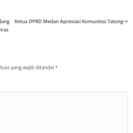
ama.‎‎Kehadiran Bhabinkamtibmas di
rga diharapkan dapat semakin
gan kemitraan antara Polri dan
rdang
Ketua DPRD Medan Apresiasi Komunitas Tatung
ligus membangun kesadaran kolektif
ngnya menjaga keamanan, ketertiban,
iras
lingkungan, khususnya dalam
ntum bersejarah HUT Kemerdekaan
a.‎Kegiatan sambang ini rencananya akan
n secara rutin oleh Bhabinkamtibmas di
n Sunggal sebagai bagian dari upaya
asi Kamtibmas yang aman dan kondusif,
Ruas yang wajib ditandai
*
buhkan semangat nasionalisme warga
 Hari Kemerdekaan RI.
an Minta Pemko Tepati Janji Alokasi 30
mbangunan Medan Utara
 Terima Silaturahmi Kapolres Belawan,
iminalitas hingga Potensi Ekonomi
 Polsek Medan Sunggal Sambangi Warga
l, Ingatkan Pemasangan Bendera Merah
Kemerdekaan RI‎‎Medan, 5 Agustus 2026
menyambut Hari Ulang Tahun
blik Indonesia yang ke-81,