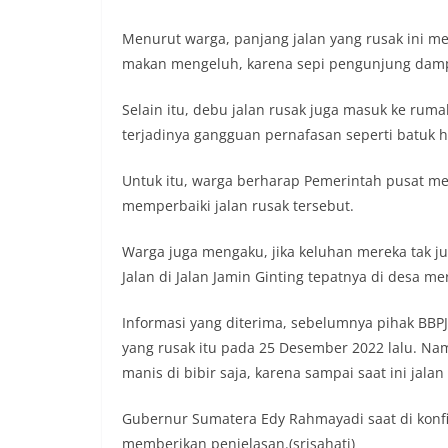
menyampaikan imb
sambang DDS ini 
Menurut warga, panjang jalan yang rusak ini m
deteksi dini (ear
makan mengeluh, karena sepi pengunjung dampa
gangguan keamana
(Kamtibmas) di li
interaksi langsu
Selain itu, debu jalan rusak juga masuk ke ru
menghimpun inform
terjadinya gangguan pernafasan seperti batuk h
kerawanan, maup
kondusivitas wil
Untuk itu, warga berharap Pemerintah pusat mel
Kemerdekaan RI y
kegiatan dan kera
memperbaiki jalan rusak tersebut.
ini, diharapkan 
diantisipasi sejak
Warga juga mengaku, jika keluhan mereka tak j
Sunggal tetap ter
Jalan di Jalan Jamin Ginting tepatnya di desa m
puncak perayaan 
Kedekatan Polri 
Informasi yang diterima, sebelumnya pihak BBPJ
Door to Door Syst
implementasi pro
yang rusak itu pada 25 Desember 2022 lalu. Nam
kehadiran dan ke
manis di bibir saja, karena sampai saat ini jalan
masyarakat. Melal
Bhabinkamtibmas 
Gubernur Sumatera Edy Rahmayadi saat di konfir
penyampai inform
memberikan penjelasan.(srisahati)
mitra masyarakat