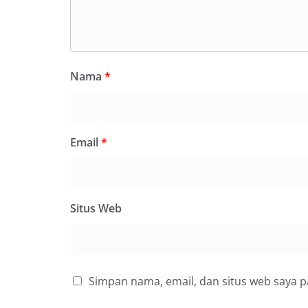
Bhabinkamtibmas 
Suraukur, melaks
System (DDS) kep
Kecamatan Medan
(05/08/2026).‎‎Keg
09.00 WIB hingga
Nama
*
di beberapa ling
tersebut.‎Samban
kegiatan ini, Aip
secara langsung 
Email
*
silaturahmi seka
kamtibmas. Kehad
yang sebagian be
momentum HUT Ke
persiapan di lin
Situs Web
berlangsung akr
menanyakan kond
lingkungan tempa
komunikasi dua a
keluhan maupun in
Simpan nama, email, dan situs web saya 
sekitar mereka.‎‎
dalam kegiatan s