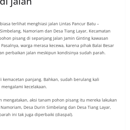
i jalan
t tinggal, serta membuka ruang
rah agar warga dapat menyampaikan
formasi terkait situasi kamtibmas di
‎Salah satu poin utama yang disampaikan
sa terlihat menghiasi jalan Lintas Pancur Batu –
ambang ini adalah imbauan kepada
 Simbelang, Namoriam dan Desa Tiang Layar, Kecamatan
asang bendera Merah Putih secara
pohon pisang di sepanjang Jalan Jamin Ginting kawasan
engah tiang, sebagai bentuk
 rasa cinta tanah air menjelang
. Pasalnya, warga merasa kecewa, karena pihak Balai Besar
erdekaan RI. Petugas mengingatkan
an perbaikan jalan meskipun kondisinya sudah parah.
n bendera dengan benar merupakan
nyata partisipasi masyarakat dalam
 bersejarah bangsa Indonesia.‎‎”Kami
a seluruh warga agar mulai
an memasang bendera Merah Putih di
adi kemacetan panjang. Bahkan, sudah berulang kali
ng-masing secara penuh. Ini adalah
ni mengalami kecelakaan.
tan kita bersama terhadap perjuangan
ng telah merebut kemerdekaan,” ujar
an mengatakan, aksi tanam pohon pisang itu mereka lakukan
raukur saat berdialog dengan warga.‎‎Ia
sa Namoriam, Desa Durin Simbelang dan Desa Tiang Layar,
n agar warga memperhatikan kondisi
n dikibarkan, memastikan bendera
rah ini tak juga diperbaiki (diaspal).
sih, tidak sobek, dan layak untuk
i simbol kehormatan negara.‎‎‎Selain