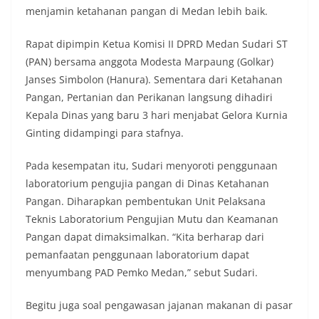
masing secara penuh. Ini adalah bentuk
menjamin ketahanan pangan di Medan lebih baik.
penghormatan kita bersama terhadap
perjuangan para pahlawan yang telah merebut
kemerdekaan,” ujar Aiptu Muliyadi Suraukur saat
Rapat dipimpin Ketua Komisi II DPRD Medan Sudari ST
berdialog dengan warga.‎‎Ia juga menambahkan
(PAN) bersama anggota Modesta Marpaung (Golkar)
agar warga memperhatikan kondisi bendera yang
Janses Simbolon (Hanura). Sementara dari Ketahanan
akan dikibarkan, memastikan bendera dalam
Pangan, Pertanian dan Perikanan langsung dihadiri
keadaan bersih, tidak sobek, dan layak untuk
dikibarkan sebagai simbol kehormatan
Kepala Dinas yang baru 3 hari menjabat Gelora Kurnia
negara.‎‎‎Selain menyampaikan imbauan terkait
Ginting didampingi para stafnya.
bendera, kegiatan sambang DDS ini juga
dimanfaatkan sebagai sarana deteksi dini (early
Pada kesempatan itu, Sudari menyoroti penggunaan
warning) guna mengantisipasi potensi gangguan
laboratorium pengujia pangan di Dinas Ketahanan
keamanan dan ketertiban masyarakat
(Kamtibmas) di lingkungan tempat tinggal warga.
Pangan. Diharapkan pembentukan Unit Pelaksana
Melalui interaksi langsung tersebut,
Teknis Laboratorium Pengujian Mutu dan Keamanan
Bhabinkamtibmas dapat menghimpun informasi
Pangan dapat dimaksimalkan. “Kita berharap dari
awal terkait situasi sosial, potensi kerawanan,
pemanfaatan penggunaan laboratorium dapat
maupun hal-hal yang dapat mengganggu
kondusivitas wilayah, khususnya menjelang
menyumbang PAD Pemko Medan,” sebut Sudari.
perayaan HUT Kemerdekaan RI yang biasanya
diwarnai dengan berbagai kegiatan dan
Begitu juga soal pengawasan jajanan makanan di pasar
keramaian warga.‎‎Dengan adanya deteksi dini ini,