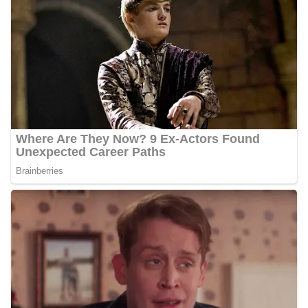
Bhabinkamtibmas dapat menghimpun informasi
awal terkait situasi sosial, potensi kerawanan,
maupun hal-hal yang dapat mengganggu
kondusivitas wilayah, khususnya menjelang
perayaan HUT Kemerdekaan RI yang biasanya
diwarnai dengan berbagai kegiatan dan
keramaian warga.‎‎Dengan adanya deteksi dini ini,
diharapkan potensi gangguan keamanan dapat
diantisipasi sejak awal sehingga situasi di
Kelurahan Sunggal tetap terjaga aman, tertib,
dan kondusif hingga puncak perayaan HUT
Kemerdekaan RI berlangsung.‎‎Wujud Kedekatan
Polri dengan Masyarakat‎Kegiatan sambang Door
to Door System ini merupakan salah satu bentuk
implementasi program Polri Presisi yang
mengedepankan kehadiran dan kedekatan
personel Kepolisian dengan masyarakat. Melalui
kegiatan semacam ini, Bhabinkamtibmas tidak
hanya berperan sebagai penyampai informasi
dan imbauan, tetapi juga sebagai mitra
masyarakat dalam menjaga keamanan lingkungan
secara bersama-sama.‎‎Kehadiran
Bhabinkamtibmas di tengah-tengah warga