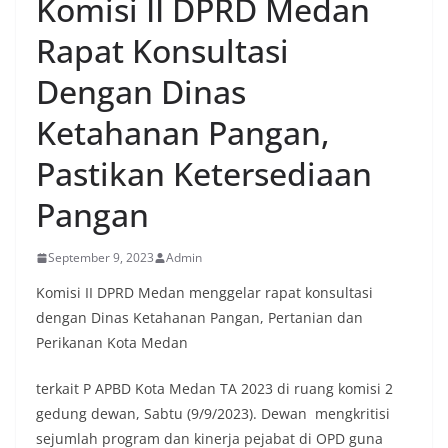
Komisi II DPRD Medan
menyambut momentum HUT Kemerdekaan RI
dengan berbagai persiapan di lingkungan
Rapat Konsultasi
masing-masing.‎Dalam dialog yang berlangsung
akrab, Bhabinkamtibmas menyapa warga,
Dengan Dinas
menanyakan kondisi keamanan dan kenyamanan
lingkungan tempat tinggal, serta membuka ruang
Ketahanan Pangan,
komunikasi dua arah agar warga dapat
menyampaikan keluhan maupun informasi terkait
Pastikan Ketersediaan
situasi kamtibmas di sekitar mereka.‎‎‎Salah satu
poin utama yang disampaikan dalam kegiatan
Pangan
sambang ini adalah imbauan kepada warga untuk
memasang bendera Merah Putih secara penuh,
bukan setengah tiang, sebagai bentuk
September 9, 2023
Admin
penghormatan dan rasa cinta tanah air
menjelang perayaan HUT Kemerdekaan RI.
Komisi II DPRD Medan menggelar rapat konsultasi
Petugas mengingatkan bahwa pemasangan
dengan Dinas Ketahanan Pangan, Pertanian dan
bendera dengan benar merupakan salah satu
Perikanan Kota Medan
wujud nyata partisipasi masyarakat dalam
memperingati hari bersejarah bangsa
Indonesia.‎‎”Kami mengimbau kepada seluruh
terkait P APBD Kota Medan TA 2023 di ruang komisi 2
warga agar mulai mempersiapkan dan memasang
gedung dewan, Sabtu (9/9/2023). Dewan mengkritisi
bendera Merah Putih di depan rumah masing-
sejumlah program dan kinerja pejabat di OPD guna