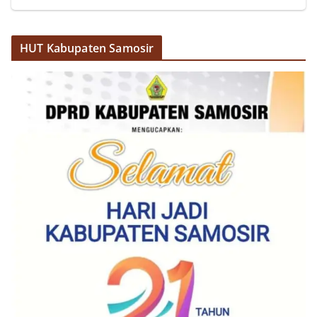
Pemasangan Bendera Merah Putih Jelang HUT
Kemerdekaan RI‎‎Medan, 5 Agustus 2026 — Dalam
rangka menyambut Hari Ulang Tahun
Kemerdekaan Republik Indonesia yang ke-81,
HUT Kabupaten Samosir
Bhabinkamtibmas Kelurahan Sunggal, Aiptu
Muliyadi Suraukur, melaksanakan kegiatan
sambang Door to Door System (DDS) kepada
warga di wilayah Kelurahan Sunggal, Kecamatan
Medan Sunggal, pada Rabu (05/08/2026).‎‎Kegiatan
tersebut berlangsung sejak pukul 09.00 WIB
hingga selesai, menyasar rumah-rumah warga di
beberapa lingkungan yang ada di kelurahan
tersebut.‎Sambang Langsung ke Rumah
Warga‎Dalam kegiatan ini, Aiptu Muliyadi
Suraukur mendatangi warga secara langsung dari
rumah ke rumah untuk menjalin silaturahmi
sekaligus menyampaikan pesan-pesan
kamtibmas. Kehadiran petugas disambut baik
oleh warga, yang sebagian besar tengah bersiap
menyambut momentum HUT Kemerdekaan RI
dengan berbagai persiapan di lingkungan
masing-masing.‎Dalam dialog yang berlangsung
akrab, Bhabinkamtibmas menyapa warga,