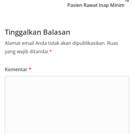
momentum bersejarah HUT Kemerdekaan
Pasien Rawat Inap Minim
Republik Indonesia.‎Kegiatan sambang ini
rencananya akan terus dilaksanakan secara rutin
oleh Bhabinkamtibmas di wilayah Kelurahan
Sunggal sebagai bagian dari upaya menciptakan
Tinggalkan Balasan
situasi Kamtibmas yang aman dan kondusif,
sekaligus menumbuhkan semangat nasionalisme
Alamat email Anda tidak akan dipublikasikan.
Ruas
warga dalam menyambut Hari Kemerdekaan RI.
Bhabinkamtibmas Polsek Medan Sunggal
yang wajib ditandai
*
Sambangi Warga Kelurahan Sunggal, Ingatkan
Pemasangan Bendera Merah Putih Jelang HUT
Kemerdekaan RI‎‎Medan, 5 Agustus 2026 — Dalam
Komentar
*
rangka menyambut Hari Ulang Tahun
Kemerdekaan Republik Indonesia yang ke-81,
Bhabinkamtibmas Kelurahan Sunggal, Aiptu
Muliyadi Suraukur, melaksanakan kegiatan
sambang Door to Door System (DDS) kepada
warga di wilayah Kelurahan Sunggal, Kecamatan
Medan Sunggal, pada Rabu (05/08/2026).‎‎Kegiatan
tersebut berlangsung sejak pukul 09.00 WIB
hingga selesai, menyasar rumah-rumah warga di
beberapa lingkungan yang ada di kelurahan
tersebut.‎Sambang Langsung ke Rumah