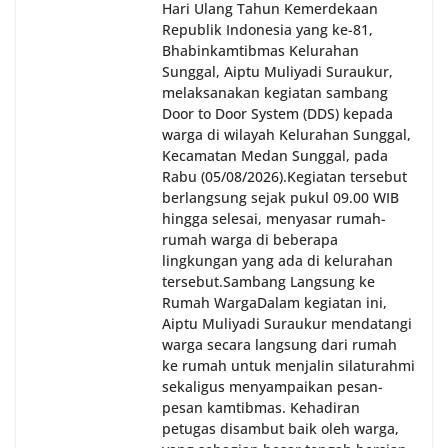
Hari Ulang Tahun Kemerdekaan
Sunggal sebagai bagian dari upaya menciptakan
Republik Indonesia yang ke-81,
situasi Kamtibmas yang aman dan kondusif,
Bhabinkamtibmas Kelurahan
sekaligus menumbuhkan semangat nasionalisme
Sunggal, Aiptu Muliyadi Suraukur,
warga dalam menyambut Hari Kemerdekaan RI.
melaksanakan kegiatan sambang
Door to Door System (DDS) kepada
warga di wilayah Kelurahan Sunggal,
Kecamatan Medan Sunggal, pada
Rabu (05/08/2026).‎‎Kegiatan tersebut
berlangsung sejak pukul 09.00 WIB
hingga selesai, menyasar rumah-
rumah warga di beberapa
lingkungan yang ada di kelurahan
tersebut.‎Sambang Langsung ke
Rumah Warga‎Dalam kegiatan ini,
Aiptu Muliyadi Suraukur mendatangi
warga secara langsung dari rumah
ke rumah untuk menjalin silaturahmi
sekaligus menyampaikan pesan-
pesan kamtibmas. Kehadiran
petugas disambut baik oleh warga,