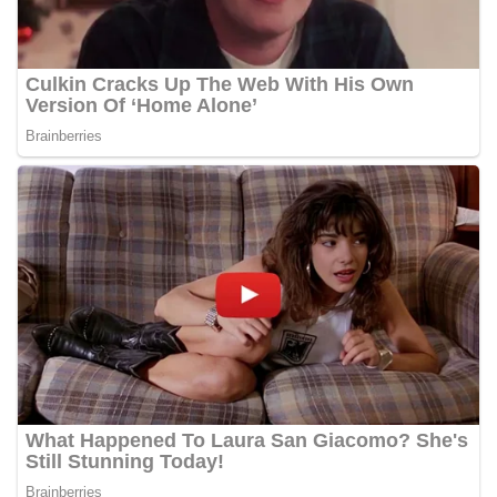
diharapkan dapat semakin mempererat
hubungan kemitraan antara Polri dan
masyarakat, sekaligus membangun kesadaran
kolektif warga akan pentingnya menjaga
keamanan, ketertiban, dan kekompakan
lingkungan, khususnya dalam menyambut
momentum bersejarah HUT Kemerdekaan
Republik Indonesia.‎Kegiatan sambang ini
rencananya akan terus dilaksanakan secara rutin
oleh Bhabinkamtibmas di wilayah Kelurahan
Sunggal sebagai bagian dari upaya menciptakan
situasi Kamtibmas yang aman dan kondusif,
sekaligus menumbuhkan semangat nasionalisme
warga dalam menyambut Hari Kemerdekaan RI.
Percepat Penanganan Infrastruktur Kota Medan,
Dinas SDABMBK Perkuat Sinergi dengan
Kecamatan
Ketua DPRD Medan Terima Silaturahmi Kapolres
Belawan, Bahas Narkoba, Kriminalitas hingga
Potensi Ekonomi
Bhabinkamtibmas Polsek Medan Sunggal
Sambangi Warga Kelurahan Sunggal, Ingatkan