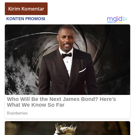
bendera dengan benar merupakan salah satu
wujud nyata partisipasi masyarakat dalam
memperingati hari bersejarah bangsa
Indonesia.‎‎”Kami mengimbau kepada seluruh
warga agar mulai mempersiapkan dan memasang
bendera Merah Putih di depan rumah masing-
masing secara penuh. Ini adalah bentuk
penghormatan kita bersama terhadap
perjuangan para pahlawan yang telah merebut
kemerdekaan,” ujar Aiptu Muliyadi Suraukur saat
berdialog dengan warga.‎‎Ia juga menambahkan
agar warga memperhatikan kondisi bendera yang
akan dikibarkan, memastikan bendera dalam
keadaan bersih, tidak sobek, dan layak untuk
dikibarkan sebagai simbol kehormatan
negara.‎‎‎Selain menyampaikan imbauan terkait
bendera, kegiatan sambang DDS ini juga
dimanfaatkan sebagai sarana deteksi dini (early
warning) guna mengantisipasi potensi gangguan
keamanan dan ketertiban masyarakat
(Kamtibmas) di lingkungan tempat tinggal warga.
Melalui interaksi langsung tersebut,