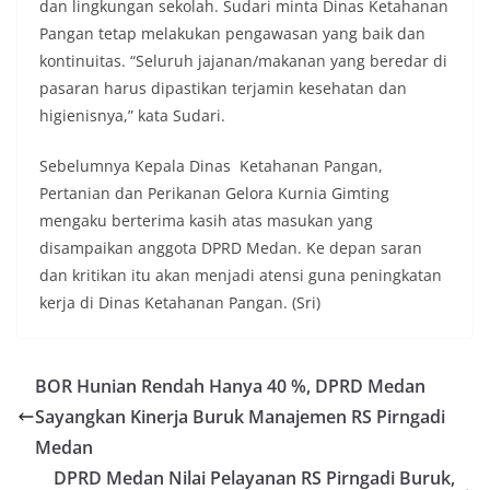
dan lingkungan sekolah. Sudari minta Dinas Ketahanan
diharapkan potensi gangguan keamanan dapat
Pangan tetap melakukan pengawasan yang baik dan
diantisipasi sejak awal sehingga situasi di
Kelurahan Sunggal tetap terjaga aman, tertib,
kontinuitas. “Seluruh jajanan/makanan yang beredar di
dan kondusif hingga puncak perayaan HUT
pasaran harus dipastikan terjamin kesehatan dan
Kemerdekaan RI berlangsung.‎‎Wujud Kedekatan
higienisnya,” kata Sudari.
Polri dengan Masyarakat‎Kegiatan sambang Door
to Door System ini merupakan salah satu bentuk
Sebelumnya Kepala Dinas Ketahanan Pangan,
implementasi program Polri Presisi yang
mengedepankan kehadiran dan kedekatan
Pertanian dan Perikanan Gelora Kurnia Gimting
personel Kepolisian dengan masyarakat. Melalui
mengaku berterima kasih atas masukan yang
kegiatan semacam ini, Bhabinkamtibmas tidak
disampaikan anggota DPRD Medan. Ke depan saran
hanya berperan sebagai penyampai informasi
dan kritikan itu akan menjadi atensi guna peningkatan
dan imbauan, tetapi juga sebagai mitra
masyarakat dalam menjaga keamanan lingkungan
kerja di Dinas Ketahanan Pangan. (Sri)
secara bersama-sama.‎‎Kehadiran
Bhabinkamtibmas di tengah-tengah warga
diharapkan dapat semakin mempererat
BOR Hunian Rendah Hanya 40 %, DPRD Medan
hubungan kemitraan antara Polri dan
masyarakat, sekaligus membangun kesadaran
Sayangkan Kinerja Buruk Manajemen RS Pirngadi
kolektif warga akan pentingnya menjaga
Medan
keamanan, ketertiban, dan kekompakan
lingkungan, khususnya dalam menyambut
DPRD Medan Nilai Pelayanan RS Pirngadi Buruk,