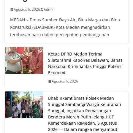
dan kondusif hingga puncak perayaan HUT
Kemerdekaan RI berlangsung.‎‎Wujud Kedekatan
Agustus 6, 2026
Admin
Polri dengan Masyarakat‎Kegiatan sambang Door
to Door System ini merupakan salah satu bentuk
MEDAN – Dinas Sumber Daya Air, Bina Marga dan Bina
implementasi program Polri Presisi yang
Konstruksi (SDABMBK) Kota Medan menghadirkan
mengedepankan kehadiran dan kedekatan
terobosan baru dalam percepatan pembangunan
personel Kepolisian dengan masyarakat. Melalui
kegiatan semacam ini, Bhabinkamtibmas tidak
hanya berperan sebagai penyampai informasi
dan imbauan, tetapi juga sebagai mitra
Ketua DPRD Medan Terima
masyarakat dalam menjaga keamanan lingkungan
Silaturahmi Kapolres Belawan, Bahas
secara bersama-sama.‎‎Kehadiran
Narkoba, Kriminalitas hingga Potensi
Bhabinkamtibmas di tengah-tengah warga
Ekonomi
diharapkan dapat semakin mempererat
Agustus 6, 2026
hubungan kemitraan antara Polri dan
masyarakat, sekaligus membangun kesadaran
kolektif warga akan pentingnya menjaga
Bhabinkamtibmas Polsek Medan
keamanan, ketertiban, dan kekompakan
Sunggal Sambangi Warga Kelurahan
lingkungan, khususnya dalam menyambut
Sunggal, Ingatkan Pemasangan
momentum bersejarah HUT Kemerdekaan
Bendera Merah Putih Jelang HUT
Republik Indonesia.‎Kegiatan sambang ini
Kemerdekaan RI‎‎Medan, 5 Agustus
rencananya akan terus dilaksanakan secara rutin
2026 — Dalam rangka menyambut
oleh Bhabinkamtibmas di wilayah Kelurahan