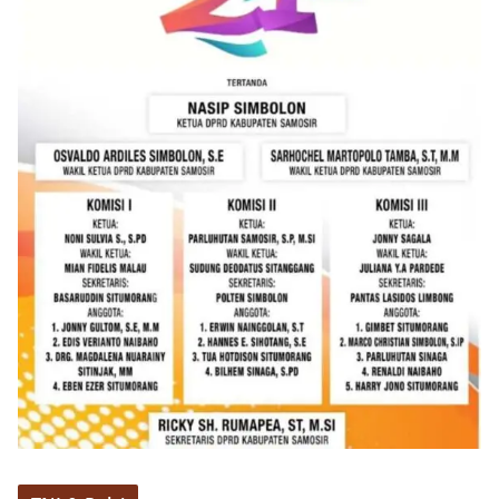
menanyakan kondisi keamanan dan kenyamanan
lingkungan tempat tinggal, serta membuka ruang
komunikasi dua arah agar warga dapat
menyampaikan keluhan maupun informasi terkait
situasi kamtibmas di sekitar mereka.‎‎‎Salah satu
poin utama yang disampaikan dalam kegiatan
sambang ini adalah imbauan kepada warga untuk
memasang bendera Merah Putih secara penuh,
bukan setengah tiang, sebagai bentuk
penghormatan dan rasa cinta tanah air
menjelang perayaan HUT Kemerdekaan RI.
Petugas mengingatkan bahwa pemasangan
bendera dengan benar merupakan salah satu
wujud nyata partisipasi masyarakat dalam
memperingati hari bersejarah bangsa
Indonesia.‎‎”Kami mengimbau kepada seluruh
warga agar mulai mempersiapkan dan memasang
bendera Merah Putih di depan rumah masing-
masing secara penuh. Ini adalah bentuk
penghormatan kita bersama terhadap
perjuangan para pahlawan yang telah merebut
kemerdekaan,” ujar Aiptu Muliyadi Suraukur saat