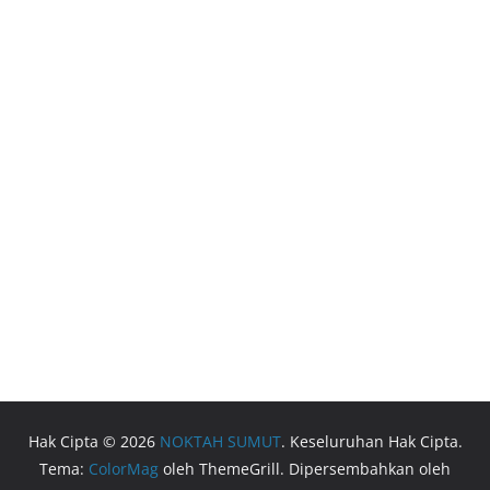
Hak Cipta © 2026
NOKTAH SUMUT
. Keseluruhan Hak Cipta.
Tema:
ColorMag
oleh ThemeGrill. Dipersembahkan oleh