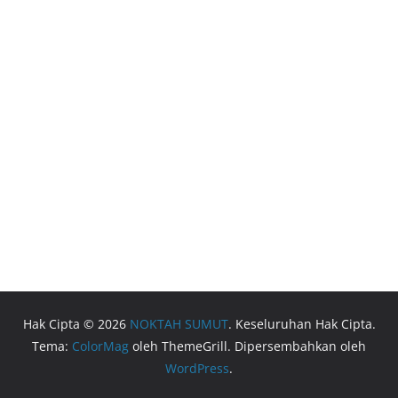
Hak Cipta © 2026
NOKTAH SUMUT
. Keseluruhan Hak Cipta.
Tema:
ColorMag
oleh ThemeGrill. Dipersembahkan oleh
WordPress
.