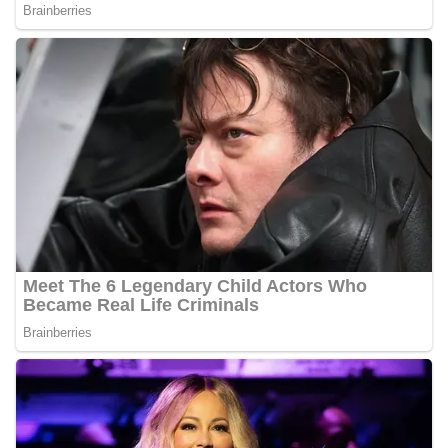
berdialog dengan warga.‎‎Ia juga menambahkan
agar warga memperhatikan kondisi bendera yang
akan dikibarkan, memastikan bendera dalam
keadaan bersih, tidak sobek, dan layak untuk
dikibarkan sebagai simbol kehormatan
negara.‎‎‎Selain menyampaikan imbauan terkait
bendera, kegiatan sambang DDS ini juga
dimanfaatkan sebagai sarana deteksi dini (early
warning) guna mengantisipasi potensi gangguan
keamanan dan ketertiban masyarakat
(Kamtibmas) di lingkungan tempat tinggal warga.
Melalui interaksi langsung tersebut,
Bhabinkamtibmas dapat menghimpun informasi
awal terkait situasi sosial, potensi kerawanan,
maupun hal-hal yang dapat mengganggu
kondusivitas wilayah, khususnya menjelang
perayaan HUT Kemerdekaan RI yang biasanya
diwarnai dengan berbagai kegiatan dan
keramaian warga.‎‎Dengan adanya deteksi dini ini,
diharapkan potensi gangguan keamanan dapat
diantisipasi sejak awal sehingga situasi di
Kelurahan Sunggal tetap terjaga aman, tertib,