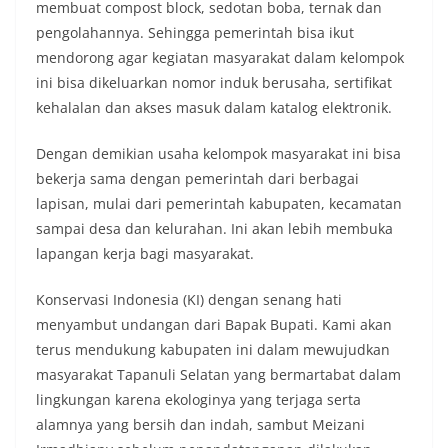
tersebut.‎Sambang Langsung ke Rumah
membuat compost block, sedotan boba, ternak dan
Warga‎Dalam kegiatan ini, Aiptu Muliyadi
pengolahannya. Sehingga pemerintah bisa ikut
Suraukur mendatangi warga secara langsung dari
mendorong agar kegiatan masyarakat dalam kelompok
rumah ke rumah untuk menjalin silaturahmi
ini bisa dikeluarkan nomor induk berusaha, sertifikat
sekaligus menyampaikan pesan-pesan
kamtibmas. Kehadiran petugas disambut baik
kehalalan dan akses masuk dalam katalog elektronik.
oleh warga, yang sebagian besar tengah bersiap
menyambut momentum HUT Kemerdekaan RI
Dengan demikian usaha kelompok masyarakat ini bisa
dengan berbagai persiapan di lingkungan
bekerja sama dengan pemerintah dari berbagai
masing-masing.‎Dalam dialog yang berlangsung
akrab, Bhabinkamtibmas menyapa warga,
lapisan, mulai dari pemerintah kabupaten, kecamatan
menanyakan kondisi keamanan dan kenyamanan
sampai desa dan kelurahan. Ini akan lebih membuka
lingkungan tempat tinggal, serta membuka ruang
lapangan kerja bagi masyarakat.
komunikasi dua arah agar warga dapat
menyampaikan keluhan maupun informasi terkait
Konservasi Indonesia (KI) dengan senang hati
situasi kamtibmas di sekitar mereka.‎‎‎Salah satu
poin utama yang disampaikan dalam kegiatan
menyambut undangan dari Bapak Bupati. Kami akan
sambang ini adalah imbauan kepada warga untuk
terus mendukung kabupaten ini dalam mewujudkan
memasang bendera Merah Putih secara penuh,
masyarakat Tapanuli Selatan yang bermartabat dalam
bukan setengah tiang, sebagai bentuk
lingkungan karena ekologinya yang terjaga serta
penghormatan dan rasa cinta tanah air
menjelang perayaan HUT Kemerdekaan RI.
alamnya yang bersih dan indah, sambut Meizani
Petugas mengingatkan bahwa pemasangan