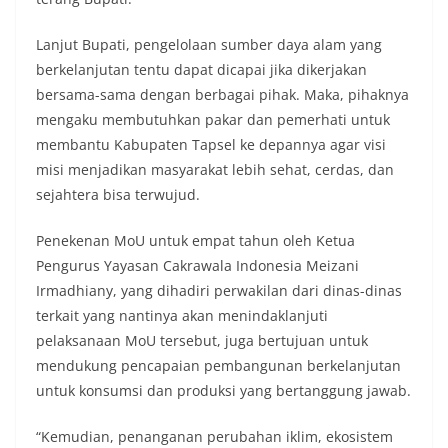
diharapkan potensi gangguan keamanan dapat
diantisipasi sejak awal sehingga situasi di
Lanjut Bupati, pengelolaan sumber daya alam yang
Kelurahan Sunggal tetap terjaga aman, tertib,
berkelanjutan tentu dapat dicapai jika dikerjakan
dan kondusif hingga puncak perayaan HUT
bersama-sama dengan berbagai pihak. Maka, pihaknya
Kemerdekaan RI berlangsung.‎‎Wujud Kedekatan
Polri dengan Masyarakat‎Kegiatan sambang Door
mengaku membutuhkan pakar dan pemerhati untuk
to Door System ini merupakan salah satu bentuk
membantu Kabupaten Tapsel ke depannya agar visi
implementasi program Polri Presisi yang
misi menjadikan masyarakat lebih sehat, cerdas, dan
mengedepankan kehadiran dan kedekatan
sejahtera bisa terwujud.
personel Kepolisian dengan masyarakat. Melalui
kegiatan semacam ini, Bhabinkamtibmas tidak
hanya berperan sebagai penyampai informasi
Penekenan MoU untuk empat tahun oleh Ketua
dan imbauan, tetapi juga sebagai mitra
Pengurus Yayasan Cakrawala Indonesia Meizani
masyarakat dalam menjaga keamanan lingkungan
Irmadhiany, yang dihadiri perwakilan dari dinas-dinas
secara bersama-sama.‎‎Kehadiran
terkait yang nantinya akan menindaklanjuti
Bhabinkamtibmas di tengah-tengah warga
diharapkan dapat semakin mempererat
pelaksanaan MoU tersebut, juga bertujuan untuk
hubungan kemitraan antara Polri dan
mendukung pencapaian pembangunan berkelanjutan
masyarakat, sekaligus membangun kesadaran
untuk konsumsi dan produksi yang bertanggung jawab.
kolektif warga akan pentingnya menjaga
keamanan, ketertiban, dan kekompakan
“Kemudian, penanganan perubahan iklim, ekosistem
lingkungan, khususnya dalam menyambut