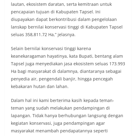
momentum bersejarah HUT Kemerdekaan
lautan, ekosistem daratan, serta kemitraan untuk
Republik Indonesia.‎Kegiatan sambang ini
pencapaian tujuan di Kabupaten Tapsel. Ini
rencananya akan terus dilaksanakan secara rutin
diupayakan dapat berkontribusi dalam pengelolaan
oleh Bhabinkamtibmas di wilayah Kelurahan
lanskap bernilai konservasi tinggi di Kabupaten Tapsel
Sunggal sebagai bagian dari upaya menciptakan
situasi Kamtibmas yang aman dan kondusif,
seluas 358,811.72 Ha,” jelasnya.
sekaligus menumbuhkan semangat nasionalisme
warga dalam menyambut Hari Kemerdekaan RI.
Selain bernilai konservasi tinggi karena
Bhabinkamtibmas Polsek Medan Sunggal
keanekaragaman hayatinya, kata Bupati, bentang alam
Sambangi Warga Kelurahan Sunggal, Ingatkan
Tapsel juga menyediakan jasa ekosistem seluas 173.993
Pemasangan Bendera Merah Putih Jelang HUT
Kemerdekaan RI‎‎Medan, 5 Agustus 2026 — Dalam
Ha bagi masyarakat di dalamnya, diantaranya sebagai
rangka menyambut Hari Ulang Tahun
penyedia air, pengendali banjir, hingga pencegah
Kemerdekaan Republik Indonesia yang ke-81,
kebakaran hutan dan lahan.
Bhabinkamtibmas Kelurahan Sunggal, Aiptu
Muliyadi Suraukur, melaksanakan kegiatan
Dalam hal ini kami berterima kasih kepada teman-
sambang Door to Door System (DDS) kepada
warga di wilayah Kelurahan Sunggal, Kecamatan
teman yang sudah melakukan pendampingan di
Medan Sunggal, pada Rabu (05/08/2026).‎‎Kegiatan
lapangan. Tidak hanya berhubungan langsung dengan
tersebut berlangsung sejak pukul 09.00 WIB
kegiatan konservasi, juga pendampingan agar
hingga selesai, menyasar rumah-rumah warga di
masyarakat menambah pendapatannya seperti
beberapa lingkungan yang ada di kelurahan