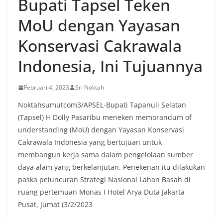
Bupati Tapsel Teken
menyambut momentum HUT Kemerdekaan RI
dengan berbagai persiapan di lingkungan
MoU dengan Yayasan
masing-masing.‎Dalam dialog yang berlangsung
akrab, Bhabinkamtibmas menyapa warga,
Konservasi Cakrawala
menanyakan kondisi keamanan dan kenyamanan
lingkungan tempat tinggal, serta membuka ruang
Indonesia, Ini Tujuannya
komunikasi dua arah agar warga dapat
menyampaikan keluhan maupun informasi terkait
situasi kamtibmas di sekitar mereka.‎‎‎Salah satu
Februari 4, 2023
Sri Noktah
poin utama yang disampaikan dalam kegiatan
Noktahsumutcom3/APSEL-Bupati Tapanuli Selatan
sambang ini adalah imbauan kepada warga untuk
memasang bendera Merah Putih secara penuh,
(Tapsel) H Dolly Pasaribu meneken memorandum of
bukan setengah tiang, sebagai bentuk
understanding (MoU) dengan Yayasan Konservasi
penghormatan dan rasa cinta tanah air
Cakrawala Indonesia yang bertujuan untuk
menjelang perayaan HUT Kemerdekaan RI.
membangun kerja sama dalam pengelolaan sumber
Petugas mengingatkan bahwa pemasangan
bendera dengan benar merupakan salah satu
daya alam yang berkelanjutan. Penekenan itu dilakukan
wujud nyata partisipasi masyarakat dalam
paska peluncuran Strategi Nasional Lahan Basah di
memperingati hari bersejarah bangsa
ruang pertemuan Monas I Hotel Arya Duta Jakarta
Indonesia.‎‎”Kami mengimbau kepada seluruh
Pusat, Jumat (3/2/2023
warga agar mulai mempersiapkan dan memasang
bendera Merah Putih di depan rumah masing-