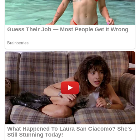
akrab, Bhabinkamtibmas menyapa warga,
menanyakan kondisi keamanan dan kenyamanan
lingkungan tempat tinggal, serta membuka ruang
komunikasi dua arah agar warga dapat
menyampaikan keluhan maupun informasi terkait
situasi kamtibmas di sekitar mereka.‎‎‎Salah satu
poin utama yang disampaikan dalam kegiatan
sambang ini adalah imbauan kepada warga untuk
memasang bendera Merah Putih secara penuh,
bukan setengah tiang, sebagai bentuk
penghormatan dan rasa cinta tanah air
menjelang perayaan HUT Kemerdekaan RI.
Petugas mengingatkan bahwa pemasangan
bendera dengan benar merupakan salah satu
wujud nyata partisipasi masyarakat dalam
memperingati hari bersejarah bangsa
Indonesia.‎‎”Kami mengimbau kepada seluruh
warga agar mulai mempersiapkan dan memasang
bendera Merah Putih di depan rumah masing-
masing secara penuh. Ini adalah bentuk
penghormatan kita bersama terhadap
perjuangan para pahlawan yang telah merebut
kemerdekaan,” ujar Aiptu Muliyadi Suraukur saat