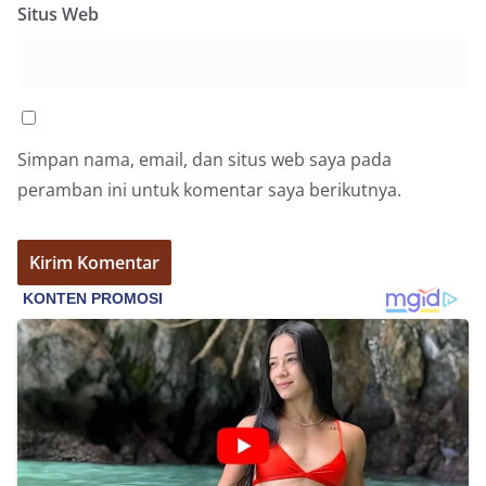
Pemasangan Bendera Merah Putih Jelang HUT
Situs Web
Kemerdekaan RI‎‎Medan, 5 Agustus 2026 — Dalam
rangka menyambut Hari Ulang Tahun
Kemerdekaan Republik Indonesia yang ke-81,
Bhabinkamtibmas Kelurahan Sunggal, Aiptu
Muliyadi Suraukur, melaksanakan kegiatan
sambang Door to Door System (DDS) kepada
Simpan nama, email, dan situs web saya pada
warga di wilayah Kelurahan Sunggal, Kecamatan
Medan Sunggal, pada Rabu (05/08/2026).‎‎Kegiatan
peramban ini untuk komentar saya berikutnya.
tersebut berlangsung sejak pukul 09.00 WIB
hingga selesai, menyasar rumah-rumah warga di
beberapa lingkungan yang ada di kelurahan
tersebut.‎Sambang Langsung ke Rumah
Warga‎Dalam kegiatan ini, Aiptu Muliyadi
Suraukur mendatangi warga secara langsung dari
rumah ke rumah untuk menjalin silaturahmi
sekaligus menyampaikan pesan-pesan
kamtibmas. Kehadiran petugas disambut baik
oleh warga, yang sebagian besar tengah bersiap
menyambut momentum HUT Kemerdekaan RI
dengan berbagai persiapan di lingkungan
masing-masing.‎Dalam dialog yang berlangsung