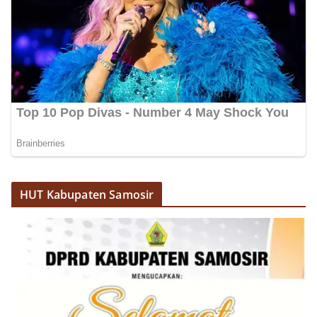
dan kondusif hingga puncak perayaan HUT
Kemerdekaan RI berlangsung.‎‎Wujud Kedekatan
Polri dengan Masyarakat‎Kegiatan sambang Door
to Door System ini merupakan salah satu bentuk
implementasi program Polri Presisi yang
mengedepankan kehadiran dan kedekatan
personel Kepolisian dengan masyarakat. Melalui
kegiatan semacam ini, Bhabinkamtibmas tidak
hanya berperan sebagai penyampai informasi
dan imbauan, tetapi juga sebagai mitra
masyarakat dalam menjaga keamanan lingkungan
secara bersama-sama.‎‎Kehadiran
Bhabinkamtibmas di tengah-tengah warga
diharapkan dapat semakin mempererat
HUT Kabupaten Samosir
hubungan kemitraan antara Polri dan
masyarakat, sekaligus membangun kesadaran
kolektif warga akan pentingnya menjaga
keamanan, ketertiban, dan kekompakan
lingkungan, khususnya dalam menyambut
momentum bersejarah HUT Kemerdekaan
Republik Indonesia.‎Kegiatan sambang ini
rencananya akan terus dilaksanakan secara rutin
oleh Bhabinkamtibmas di wilayah Kelurahan