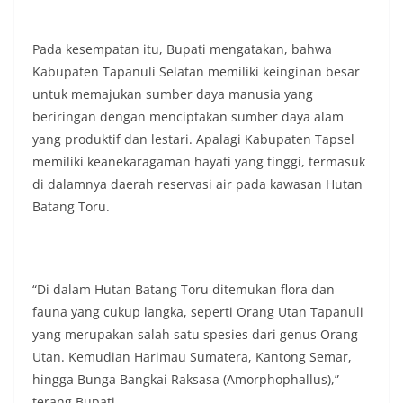
masing secara penuh. Ini adalah bentuk
penghormatan kita bersama terhadap
perjuangan para pahlawan yang telah merebut
Pada kesempatan itu, Bupati mengatakan, bahwa
kemerdekaan,” ujar Aiptu Muliyadi Suraukur saat
Kabupaten Tapanuli Selatan memiliki keinginan besar
berdialog dengan warga.‎‎Ia juga menambahkan
untuk memajukan sumber daya manusia yang
agar warga memperhatikan kondisi bendera yang
akan dikibarkan, memastikan bendera dalam
beriringan dengan menciptakan sumber daya alam
keadaan bersih, tidak sobek, dan layak untuk
yang produktif dan lestari. Apalagi Kabupaten Tapsel
dikibarkan sebagai simbol kehormatan
memiliki keanekaragaman hayati yang tinggi, termasuk
negara.‎‎‎Selain menyampaikan imbauan terkait
di dalamnya daerah reservasi air pada kawasan Hutan
bendera, kegiatan sambang DDS ini juga
dimanfaatkan sebagai sarana deteksi dini (early
Batang Toru.
warning) guna mengantisipasi potensi gangguan
keamanan dan ketertiban masyarakat
(Kamtibmas) di lingkungan tempat tinggal warga.
Melalui interaksi langsung tersebut,
“Di dalam Hutan Batang Toru ditemukan flora dan
Bhabinkamtibmas dapat menghimpun informasi
fauna yang cukup langka, seperti Orang Utan Tapanuli
awal terkait situasi sosial, potensi kerawanan,
maupun hal-hal yang dapat mengganggu
yang merupakan salah satu spesies dari genus Orang
kondusivitas wilayah, khususnya menjelang
Utan. Kemudian Harimau Sumatera, Kantong Semar,
perayaan HUT Kemerdekaan RI yang biasanya
hingga Bunga Bangkai Raksasa (Amorphophallus),”
diwarnai dengan berbagai kegiatan dan
terang Bupati.
keramaian warga.‎‎Dengan adanya deteksi dini ini,