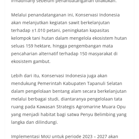
Irmadhiany sebelum penandatanganan dilakukan.
bendera dengan benar merupakan salah satu
wujud nyata partisipasi masyarakat dalam
Melalui penandatanganan ini, Konservasi Indonesia
memperingati hari bersejarah bangsa
akan melanjutkan kegiatan sawit berkelanjutan
Indonesia.‎‎”Kami mengimbau kepada seluruh
warga agar mulai mempersiapkan dan memasang
terhadap ±1.010 petani, peningkatan kapasitas
bendera Merah Putih di depan rumah masing-
kelompok tani hutan dalam mengelola ekosistem hutan
masing secara penuh. Ini adalah bentuk
seluas 159 hektare, hingga pengembangan mata
penghormatan kita bersama terhadap
pencaharian alternatif terhadap 150 masyarakat di
perjuangan para pahlawan yang telah merebut
kemerdekaan,” ujar Aiptu Muliyadi Suraukur saat
ekosistem gambut.
berdialog dengan warga.‎‎Ia juga menambahkan
agar warga memperhatikan kondisi bendera yang
Lebih dari itu, Konservasi Indonesia juga akan
akan dikibarkan, memastikan bendera dalam
mendukung Pemerintah Kabupaten Tapanuli Selatan
keadaan bersih, tidak sobek, dan layak untuk
dalam pengelolaan bentang alam secara berkelanjutan
dikibarkan sebagai simbol kehormatan
negara.‎‎‎Selain menyampaikan imbauan terkait
melalui berbagai studi, diantaranya pengelolaan tata
bendera, kegiatan sambang DDS ini juga
ruang pada Kawasan Strategis Agromarine Muara Opu
dimanfaatkan sebagai sarana deteksi dini (early
yang menjadi habitat bagi satwa Penyu Belimbing yang
warning) guna mengantisipasi potensi gangguan
langka dan dilindungi.
keamanan dan ketertiban masyarakat
(Kamtibmas) di lingkungan tempat tinggal warga.
Melalui interaksi langsung tersebut,
Implementasi MoU untuk periode 2023 – 2027 akan