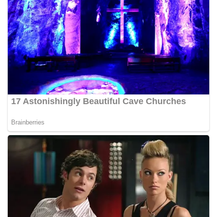
Pemasangan Bendera Merah Putih Jelang HUT
Kemerdekaan RI‎‎Medan, 5 Agustus 2026 — Dalam
rangka menyambut Hari Ulang Tahun
Kemerdekaan Republik Indonesia yang ke-81,
Bhabinkamtibmas Kelurahan Sunggal, Aiptu
Muliyadi Suraukur, melaksanakan kegiatan
sambang Door to Door System (DDS) kepada
warga di wilayah Kelurahan Sunggal, Kecamatan
Medan Sunggal, pada Rabu (05/08/2026).‎‎Kegiatan
tersebut berlangsung sejak pukul 09.00 WIB
hingga selesai, menyasar rumah-rumah warga di
beberapa lingkungan yang ada di kelurahan
tersebut.‎Sambang Langsung ke Rumah
Warga‎Dalam kegiatan ini, Aiptu Muliyadi
Suraukur mendatangi warga secara langsung dari
rumah ke rumah untuk menjalin silaturahmi
sekaligus menyampaikan pesan-pesan
kamtibmas. Kehadiran petugas disambut baik
oleh warga, yang sebagian besar tengah bersiap
menyambut momentum HUT Kemerdekaan RI
dengan berbagai persiapan di lingkungan
masing-masing.‎Dalam dialog yang berlangsung