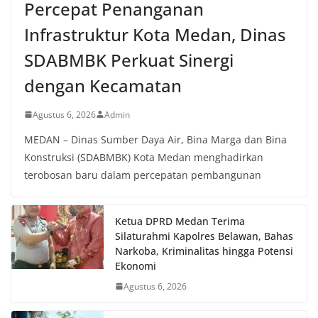
Percepat Penanganan
Sunggal sebagai bagian dari upaya menciptakan
situasi Kamtibmas yang aman dan kondusif,
Infrastruktur Kota Medan, Dinas
sekaligus menumbuhkan semangat nasionalisme
SDABMBK Perkuat Sinergi
warga dalam menyambut Hari Kemerdekaan RI.
dengan Kecamatan
Agustus 6, 2026
Admin
MEDAN – Dinas Sumber Daya Air, Bina Marga dan Bina
Konstruksi (SDABMBK) Kota Medan menghadirkan
terobosan baru dalam percepatan pembangunan
Ketua DPRD Medan Terima
Silaturahmi Kapolres Belawan, Bahas
Narkoba, Kriminalitas hingga Potensi
Ekonomi
Agustus 6, 2026