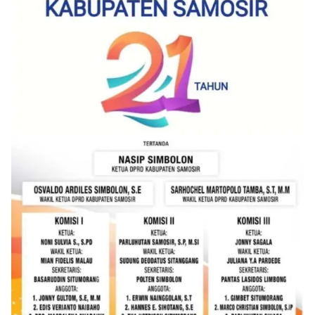
berdialog dengan warga.‎‎Ia juga menambahkan
agar warga memperhatikan kondisi bendera yang
akan dikibarkan, memastikan bendera dalam
keadaan bersih, tidak sobek, dan layak untuk
dikibarkan sebagai simbol kehormatan
negara.‎‎‎Selain menyampaikan imbauan terkait
bendera, kegiatan sambang DDS ini juga
dimanfaatkan sebagai sarana deteksi dini (early
warning) guna mengantisipasi potensi gangguan
keamanan dan ketertiban masyarakat
(Kamtibmas) di lingkungan tempat tinggal warga.
Melalui interaksi langsung tersebut,
Bhabinkamtibmas dapat menghimpun informasi
awal terkait situasi sosial, potensi kerawanan,
maupun hal-hal yang dapat mengganggu
kondusivitas wilayah, khususnya menjelang
perayaan HUT Kemerdekaan RI yang biasanya
diwarnai dengan berbagai kegiatan dan
keramaian warga.‎‎Dengan adanya deteksi dini ini,
diharapkan potensi gangguan keamanan dapat
diantisipasi sejak awal sehingga situasi di
Kelurahan Sunggal tetap terjaga aman, tertib,