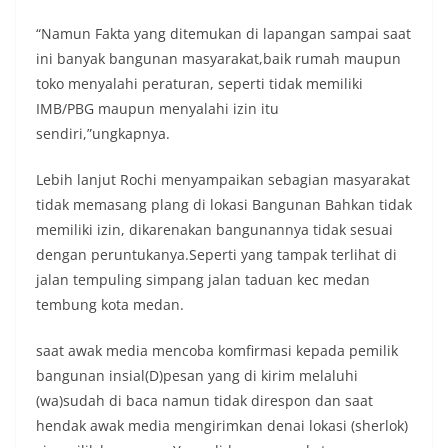
momentum bersejarah HUT Kemerdekaan
Republik Indonesia.‎Kegiatan sambang ini
“Namun Fakta yang ditemukan di lapangan sampai saat
rencananya akan terus dilaksanakan secara rutin
ini banyak bangunan masyarakat,baik rumah maupun
oleh Bhabinkamtibmas di wilayah Kelurahan
toko menyalahi peraturan, seperti tidak memiliki
Sunggal sebagai bagian dari upaya menciptakan
IMB/PBG maupun menyalahi izin itu
situasi Kamtibmas yang aman dan kondusif,
sekaligus menumbuhkan semangat nasionalisme
sendiri,”ungkapnya.
warga dalam menyambut Hari Kemerdekaan RI.
Bhabinkamtibmas Polsek Medan Sunggal
Lebih lanjut Rochi menyampaikan sebagian masyarakat
Sambangi Warga Kelurahan Sunggal, Ingatkan
tidak memasang plang di lokasi Bangunan Bahkan tidak
Pemasangan Bendera Merah Putih Jelang HUT
memiliki izin, dikarenakan bangunannya tidak sesuai
Kemerdekaan RI‎‎Medan, 5 Agustus 2026 — Dalam
rangka menyambut Hari Ulang Tahun
dengan peruntukanya.Seperti yang tampak terlihat di
Kemerdekaan Republik Indonesia yang ke-81,
jalan tempuling simpang jalan taduan kec medan
Bhabinkamtibmas Kelurahan Sunggal, Aiptu
tembung kota medan.
Muliyadi Suraukur, melaksanakan kegiatan
sambang Door to Door System (DDS) kepada
warga di wilayah Kelurahan Sunggal, Kecamatan
saat awak media mencoba komfirmasi kepada pemilik
Medan Sunggal, pada Rabu (05/08/2026).‎‎Kegiatan
bangunan insial(D)pesan yang di kirim melaluhi
tersebut berlangsung sejak pukul 09.00 WIB
(wa)sudah di baca namun tidak direspon dan saat
hingga selesai, menyasar rumah-rumah warga di
hendak awak media mengirimkan denai lokasi (sherlok)
beberapa lingkungan yang ada di kelurahan