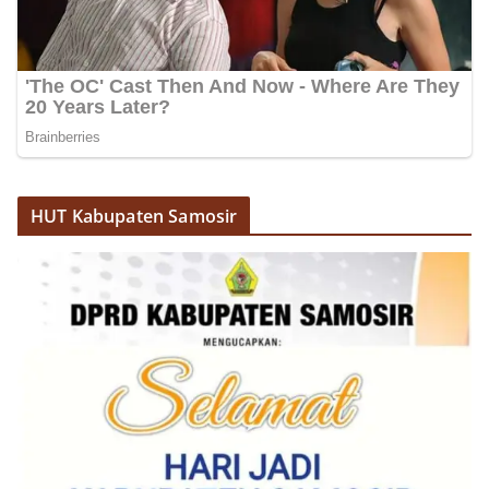
akrab, Bhabinkamtibmas menyapa warga,
menanyakan kondisi keamanan dan kenyamanan
lingkungan tempat tinggal, serta membuka ruang
komunikasi dua arah agar warga dapat
menyampaikan keluhan maupun informasi terkait
situasi kamtibmas di sekitar mereka.‎‎‎Salah satu
poin utama yang disampaikan dalam kegiatan
sambang ini adalah imbauan kepada warga untuk
memasang bendera Merah Putih secara penuh,
bukan setengah tiang, sebagai bentuk
HUT Kabupaten Samosir
penghormatan dan rasa cinta tanah air
menjelang perayaan HUT Kemerdekaan RI.
Petugas mengingatkan bahwa pemasangan
bendera dengan benar merupakan salah satu
wujud nyata partisipasi masyarakat dalam
memperingati hari bersejarah bangsa
Indonesia.‎‎”Kami mengimbau kepada seluruh
warga agar mulai mempersiapkan dan memasang
bendera Merah Putih di depan rumah masing-
masing secara penuh. Ini adalah bentuk
penghormatan kita bersama terhadap
perjuangan para pahlawan yang telah merebut
kemerdekaan,” ujar Aiptu Muliyadi Suraukur saat