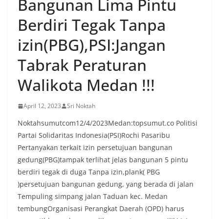
Bangunan Lima Pintu
menyambut momentum HUT Kemerdekaan RI
dengan berbagai persiapan di lingkungan
Berdiri Tegak Tanpa
masing-masing.‎Dalam dialog yang berlangsung
akrab, Bhabinkamtibmas menyapa warga,
izin(PBG),PSI:Jangan
menanyakan kondisi keamanan dan kenyamanan
lingkungan tempat tinggal, serta membuka ruang
Tabrak Peraturan
komunikasi dua arah agar warga dapat
menyampaikan keluhan maupun informasi terkait
Walikota Medan !!!
situasi kamtibmas di sekitar mereka.‎‎‎Salah satu
poin utama yang disampaikan dalam kegiatan
sambang ini adalah imbauan kepada warga untuk
April 12, 2023
Sri Noktah
memasang bendera Merah Putih secara penuh,
Noktahsumutcom12/4/2023Medan:topsumut.co Politisi
bukan setengah tiang, sebagai bentuk
penghormatan dan rasa cinta tanah air
Partai Solidaritas Indonesia(PSI)Rochi Pasaribu
menjelang perayaan HUT Kemerdekaan RI.
Pertanyakan terkait izin persetujuan bangunan
Petugas mengingatkan bahwa pemasangan
gedung(PBG)tampak terlihat jelas bangunan 5 pintu
bendera dengan benar merupakan salah satu
berdiri tegak di duga Tanpa izin,plank( PBG
wujud nyata partisipasi masyarakat dalam
memperingati hari bersejarah bangsa
)persetujuan bangunan gedung, yang berada di jalan
Indonesia.‎‎”Kami mengimbau kepada seluruh
Tempuling simpang jalan Taduan kec. Medan
warga agar mulai mempersiapkan dan memasang
tembungOrganisasi Perangkat Daerah (OPD) harus
bendera Merah Putih di depan rumah masing-