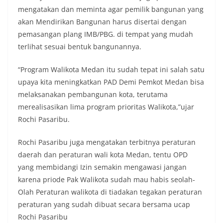
diharapkan potensi gangguan keamanan dapat
mengatakan dan meminta agar pemilik bangunan yang
diantisipasi sejak awal sehingga situasi di
akan Mendirikan Bangunan harus disertai dengan
Kelurahan Sunggal tetap terjaga aman, tertib,
pemasangan plang IMB/PBG. di tempat yang mudah
dan kondusif hingga puncak perayaan HUT
terlihat sesuai bentuk bangunannya.
Kemerdekaan RI berlangsung.‎‎Wujud Kedekatan
Polri dengan Masyarakat‎Kegiatan sambang Door
to Door System ini merupakan salah satu bentuk
“Program Walikota Medan itu sudah tepat ini salah satu
implementasi program Polri Presisi yang
upaya kita meningkatkan PAD Demi Pemkot Medan bisa
mengedepankan kehadiran dan kedekatan
melaksanakan pembangunan kota, terutama
personel Kepolisian dengan masyarakat. Melalui
merealisasikan lima program prioritas Walikota,”ujar
kegiatan semacam ini, Bhabinkamtibmas tidak
hanya berperan sebagai penyampai informasi
Rochi Pasaribu.
dan imbauan, tetapi juga sebagai mitra
masyarakat dalam menjaga keamanan lingkungan
Rochi Pasaribu juga mengatakan terbitnya peraturan
secara bersama-sama.‎‎Kehadiran
daerah dan peraturan wali kota Medan, tentu OPD
Bhabinkamtibmas di tengah-tengah warga
yang membidangi Izin semakin mengawasi jangan
diharapkan dapat semakin mempererat
hubungan kemitraan antara Polri dan
karena priode Pak Walikota sudah mau habis seolah-
masyarakat, sekaligus membangun kesadaran
Olah Peraturan walikota di tiadakan tegakan peraturan
kolektif warga akan pentingnya menjaga
peraturan yang sudah dibuat secara bersama ucap
keamanan, ketertiban, dan kekompakan
Rochi Pasaribu
lingkungan, khususnya dalam menyambut