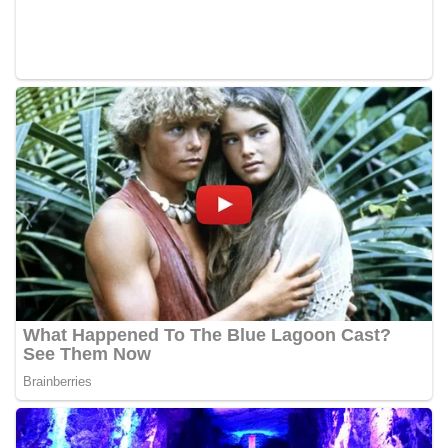
diharapkan dapat semakin mempererat
hubungan kemitraan antara Polri dan
masyarakat, sekaligus membangun kesadaran
kolektif warga akan pentingnya menjaga
keamanan, ketertiban, dan kekompakan
lingkungan, khususnya dalam menyambut
momentum bersejarah HUT Kemerdekaan
Republik Indonesia.‎Kegiatan sambang ini
rencananya akan terus dilaksanakan secara rutin
oleh Bhabinkamtibmas di wilayah Kelurahan
Sunggal sebagai bagian dari upaya menciptakan
situasi Kamtibmas yang aman dan kondusif,
sekaligus menumbuhkan semangat nasionalisme
warga dalam menyambut Hari Kemerdekaan RI.
Percepat Penanganan Infrastruktur Kota Medan,
Dinas SDABMBK Perkuat Sinergi dengan
Kecamatan
Ketua DPRD Medan Terima Silaturahmi Kapolres
Belawan, Bahas Narkoba, Kriminalitas hingga
Potensi Ekonomi
Bhabinkamtibmas Polsek Medan Sunggal
Sambangi Warga Kelurahan Sunggal, Ingatkan