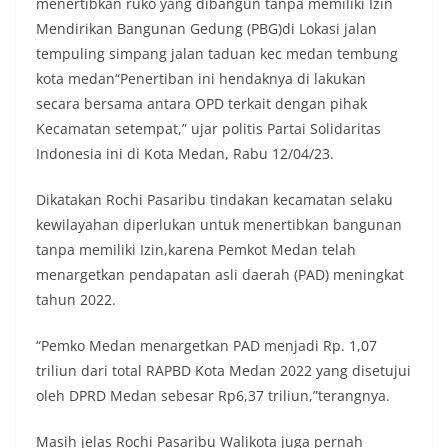
menertibkan ruko yang dibangun tanpa memiliki Izin
masing secara penuh. Ini adalah bentuk
penghormatan kita bersama terhadap
Mendirikan Bangunan Gedung (PBG)di Lokasi jalan
perjuangan para pahlawan yang telah merebut
tempuling simpang jalan taduan kec medan tembung
kemerdekaan,” ujar Aiptu Muliyadi Suraukur saat
kota medan“Penertiban ini hendaknya di lakukan
berdialog dengan warga.‎‎Ia juga menambahkan
secara bersama antara OPD terkait dengan pihak
agar warga memperhatikan kondisi bendera yang
akan dikibarkan, memastikan bendera dalam
Kecamatan setempat,” ujar politis Partai Solidaritas
keadaan bersih, tidak sobek, dan layak untuk
Indonesia ini di Kota Medan, Rabu 12/04/23.
dikibarkan sebagai simbol kehormatan
negara.‎‎‎Selain menyampaikan imbauan terkait
Dikatakan Rochi Pasaribu tindakan kecamatan selaku
bendera, kegiatan sambang DDS ini juga
kewilayahan diperlukan untuk menertibkan bangunan
dimanfaatkan sebagai sarana deteksi dini (early
warning) guna mengantisipasi potensi gangguan
tanpa memiliki Izin,karena Pemkot Medan telah
keamanan dan ketertiban masyarakat
menargetkan pendapatan asli daerah (PAD) meningkat
(Kamtibmas) di lingkungan tempat tinggal warga.
tahun 2022.
Melalui interaksi langsung tersebut,
Bhabinkamtibmas dapat menghimpun informasi
“Pemko Medan menargetkan PAD menjadi Rp. 1,07
awal terkait situasi sosial, potensi kerawanan,
maupun hal-hal yang dapat mengganggu
triliun dari total RAPBD Kota Medan 2022 yang disetujui
kondusivitas wilayah, khususnya menjelang
oleh DPRD Medan sebesar Rp6,37 triliun,”terangnya.
perayaan HUT Kemerdekaan RI yang biasanya
diwarnai dengan berbagai kegiatan dan
Masih jelas Rochi Pasaribu Walikota juga pernah
keramaian warga.‎‎Dengan adanya deteksi dini ini,