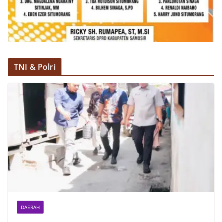
dan kondusif hingga puncak perayaan HUT
Kemerdekaan RI berlangsung.‎‎Wujud Kedekatan
Polri dengan Masyarakat‎Kegiatan sambang Door
to Door System ini merupakan salah satu bentuk
implementasi program Polri Presisi yang
mengedepankan kehadiran dan kedekatan
personel Kepolisian dengan masyarakat. Melalui
TNI & Polri
kegiatan semacam ini, Bhabinkamtibmas tidak
hanya berperan sebagai penyampai informasi
dan imbauan, tetapi juga sebagai mitra
masyarakat dalam menjaga keamanan lingkungan
secara bersama-sama.‎‎Kehadiran
Bhabinkamtibmas di tengah-tengah warga
diharapkan dapat semakin mempererat
hubungan kemitraan antara Polri dan
masyarakat, sekaligus membangun kesadaran
kolektif warga akan pentingnya menjaga
keamanan, ketertiban, dan kekompakan
lingkungan, khususnya dalam menyambut
momentum bersejarah HUT Kemerdekaan
Republik Indonesia.‎Kegiatan sambang ini
DAERAH
rencananya akan terus dilaksanakan secara rutin
oleh Bhabinkamtibmas di wilayah Kelurahan