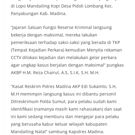
masing secara penuh. Ini adalah bentuk
di Lopo Mandailing Kopi Desa Pidoli Lombang Kec.
penghormatan kita bersama terhadap
Panyabungan Kab. Madina.
perjuangan para pahlawan yang telah merebut
kemerdekaan,” ujar Aiptu Muliyadi Suraukur saat
“Jajaran Satuan Fungsi Reserse Kriminal langsung
berdialog dengan warga.‎‎Ia juga menambahkan
bekerja dengan maksimal, mereka lakukan
agar warga memperhatikan kondisi bendera yang
akan dikibarkan, memastikan bendera dalam
pemeriksaan terhadap saksi-saksi yang berada di TKP
keadaan bersih, tidak sobek, dan layak untuk
(Tempat Kejadian Perkara) kemudian Menyita rekaman
dikibarkan sebagai simbol kehormatan
CCTV dilokasi kejadian dan melakukan gelar perkara
negara.‎‎‎Selain menyampaikan imbauan terkait
agar ungkap kasus berjalan dengan maksimal” pungkas
bendera, kegiatan sambang DDS ini juga
dimanfaatkan sebagai sarana deteksi dini (early
AKBP H.M. Reza Chairul, A.S, S.I.K, S.H, M.H.
warning) guna mengantisipasi potensi gangguan
keamanan dan ketertiban masyarakat
“Kasat Reskrim Polres Madina AKP Edi Sukamto, S.H,
(Kamtibmas) di lingkungan tempat tinggal warga.
M.H memimpin langsung kasus ini dibantu personil
Melalui interaksi langsung tersebut,
Ditreskrimum Polda Sumut, para pelaku sudah kami
Bhabinkamtibmas dapat menghimpun informasi
awal terkait situasi sosial, potensi kerawanan,
identifikasi (namanya masih kami rahasiakan) dan saat
maupun hal-hal yang dapat mengganggu
ini kami sedang memburu dan mengejar para pelaku
kondusivitas wilayah, khususnya menjelang
yang berusaha kabur keluar wilayah kabupaten
perayaan HUT Kemerdekaan RI yang biasanya
Mandailing Natal” sambung Kapolres Madina.
diwarnai dengan berbagai kegiatan dan