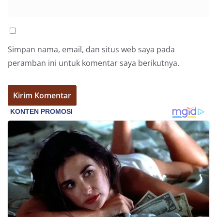
poin utama yang disampaikan dalam kegiatan
sambang ini adalah imbauan kepada warga untuk
memasang bendera Merah Putih secara penuh,
bukan setengah tiang, sebagai bentuk
penghormatan dan rasa cinta tanah air
Simpan nama, email, dan situs web saya pada
menjelang perayaan HUT Kemerdekaan RI.
Petugas mengingatkan bahwa pemasangan
peramban ini untuk komentar saya berikutnya.
bendera dengan benar merupakan salah satu
wujud nyata partisipasi masyarakat dalam
memperingati hari bersejarah bangsa
Indonesia.‎‎”Kami mengimbau kepada seluruh
warga agar mulai mempersiapkan dan memasang
bendera Merah Putih di depan rumah masing-
masing secara penuh. Ini adalah bentuk
penghormatan kita bersama terhadap
perjuangan para pahlawan yang telah merebut
kemerdekaan,” ujar Aiptu Muliyadi Suraukur saat
berdialog dengan warga.‎‎Ia juga menambahkan
agar warga memperhatikan kondisi bendera yang
akan dikibarkan, memastikan bendera dalam
keadaan bersih, tidak sobek, dan layak untuk
dikibarkan sebagai simbol kehormatan
negara.‎‎‎Selain menyampaikan imbauan terkait