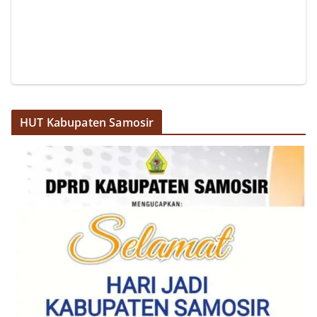
Sambangi Warga Kelurahan Sunggal, Ingatkan
Pemasangan Bendera Merah Putih Jelang HUT
Kemerdekaan RI‎‎Medan, 5 Agustus 2026 — Dalam
rangka menyambut Hari Ulang Tahun
Kemerdekaan Republik Indonesia yang ke-
81noktahsumutcoomBhabinkamtibmas Kelurahan
Sunggal, Aiptu Muliyadi Suraukur, melaksanakan
kegiatan sambang Door to Door System (DDS)
kepada warga di wilayah Kelurahan Sunggal,
HUT Kabupaten Samosir
Kecamatan Medan Sunggal, pada Rabu
(05/08/2026).‎‎Kegiatan tersebut berlangsung sejak
pukul 09.00 WIB hingga selesai, menyasar rumah-
rumah warga di beberapa lingkungan yang ada di
kelurahan tersebut.‎Sambang Langsung ke Rumah
Warga‎Dalam kegiatan ini, Aiptu Muliyadi
Suraukur mendatangi warga secara langsung dari
rumah ke rumah untuk menjalin silaturahmi
sekaligus menyampaikan pesan-pesan
kamtibmas. Kehadiran petugas disambut baik
oleh warga, yang sebagian besar tengah bersiap
menyambut momentum HUT Kemerdekaan RI
dengan berbagai persiapan di lingkungan
masing-masing.‎Dalam dialog yang berlangsung