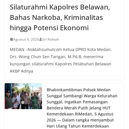
Silaturahmi Kapolres Belawan,
dan kondusif hingga puncak perayaan HUT
Kemerdekaan RI berlangsung.‎‎Wujud Kedekatan
Bahas Narkoba, Kriminalitas
Polri dengan Masyarakat‎Kegiatan sambang Door
to Door System ini merupakan salah satu bentuk
hingga Potensi Ekonomi
implementasi program Polri Presisi yang
mengedepankan kehadiran dan kedekatan
Agustus 6, 2026
Sri Noktah
personel Kepolisian dengan masyarakat. Melalui
kegiatan semacam ini, Bhabinkamtibmas tidak
MEDAN –Noktahsumutcom Ketua DPRD Kota Medan,
hanya berperan sebagai penyampai informasi
Drs. Wong Chun Sen Tarigan, M.Pd.B, menerima
dan imbauan, tetapi juga sebagai mitra
masyarakat dalam menjaga keamanan lingkungan
kunjungan silaturahmi Kapolres Pelabuhan Belawan
secara bersama-sama.‎‎Kehadiran
AKBP Aditya
Bhabinkamtibmas di tengah-tengah warga
diharapkan dapat semakin mempererat
hubungan kemitraan antara Polri dan
Bhabinkamtibmas Polsek Medan
masyarakat, sekaligus membangun kesadaran
Sunggal Sambangi Warga Kelurahan
kolektif warga akan pentingnya menjaga
Sunggal, Ingatkan Pemasangan
keamanan, ketertiban, dan kekompakan
Bendera Merah Putih Jelang HUT
lingkungan, khususnya dalam menyambut
Kemerdekaan RI‎‎Medan, 5 Agustus
momentum bersejarah HUT Kemerdekaan
2026 — Dalam rangka menyambut
Republik Indonesia.‎Kegiatan sambang ini
Hari Ulang Tahun Kemerdekaan
rencananya akan terus dilaksanakan secara rutin