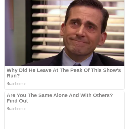
personel Kepolisian dengan masyarakat. Melalui
kegiatan semacam ini, Bhabinkamtibmas tidak
hanya berperan sebagai penyampai informasi
dan imbauan, tetapi juga sebagai mitra
masyarakat dalam menjaga keamanan lingkungan
secara bersama-sama.‎‎Kehadiran
Bhabinkamtibmas di tengah-tengah warga
diharapkan dapat semakin mempererat
hubungan kemitraan antara Polri dan
masyarakat, sekaligus membangun kesadaran
kolektif warga akan pentingnya menjaga
keamanan, ketertiban, dan kekompakan
lingkungan, khususnya dalam menyambut
momentum bersejarah HUT Kemerdekaan
Republik Indonesia.‎Kegiatan sambang ini
rencananya akan terus dilaksanakan secara rutin
oleh Bhabinkamtibmas di wilayah Kelurahan
Sunggal sebagai bagian dari upaya menciptakan
situasi Kamtibmas yang aman dan kondusif,
sekaligus menumbuhkan semangat nasionalisme
warga dalam menyambut Hari Kemerdekaan RI.
Bhabinkamtibmas Polsek Medan Sunggal