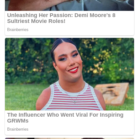
bendera, kegiatan sambang DDS ini juga
dimanfaatkan sebagai sarana deteksi dini (early
warning) guna mengantisipasi potensi gangguan
keamanan dan ketertiban masyarakat
(Kamtibmas) di lingkungan tempat tinggal warga.
Melalui interaksi langsung tersebut,
Bhabinkamtibmas dapat menghimpun informasi
awal terkait situasi sosial, potensi kerawanan,
maupun hal-hal yang dapat mengganggu
kondusivitas wilayah, khususnya menjelang
perayaan HUT Kemerdekaan RI yang biasanya
diwarnai dengan berbagai kegiatan dan
keramaian warga.‎‎Dengan adanya deteksi dini ini,
diharapkan potensi gangguan keamanan dapat
diantisipasi sejak awal sehingga situasi di
Kelurahan Sunggal tetap terjaga aman, tertib,
dan kondusif hingga puncak perayaan HUT
Kemerdekaan RI berlangsung.‎‎Wujud Kedekatan
Polri dengan Masyarakat‎Kegiatan sambang Door
to Door System ini merupakan salah satu bentuk
implementasi program Polri Presisi yang
mengedepankan kehadiran dan kedekatan