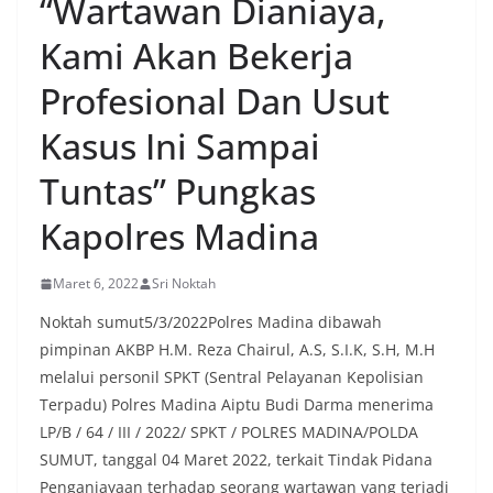
“Wartawan Dianiaya,
oleh warga, yang sebagian besar tengah bersiap
menyambut momentum HUT Kemerdekaan RI
Kami Akan Bekerja
dengan berbagai persiapan di lingkungan
masing-masing.‎Dalam dialog yang berlangsung
Profesional Dan Usut
akrab, Bhabinkamtibmas menyapa warga,
menanyakan kondisi keamanan dan kenyamanan
Kasus Ini Sampai
lingkungan tempat tinggal, serta membuka ruang
komunikasi dua arah agar warga dapat
Tuntas” Pungkas
menyampaikan keluhan maupun informasi terkait
situasi kamtibmas di sekitar mereka.‎‎‎Salah satu
Kapolres Madina
poin utama yang disampaikan dalam kegiatan
sambang ini adalah imbauan kepada warga untuk
memasang bendera Merah Putih secara penuh,
Maret 6, 2022
Sri Noktah
bukan setengah tiang, sebagai bentuk
penghormatan dan rasa cinta tanah air
Noktah sumut5/3/2022Polres Madina dibawah
menjelang perayaan HUT Kemerdekaan RI.
pimpinan AKBP H.M. Reza Chairul, A.S, S.I.K, S.H, M.H
Petugas mengingatkan bahwa pemasangan
melalui personil SPKT (Sentral Pelayanan Kepolisian
bendera dengan benar merupakan salah satu
wujud nyata partisipasi masyarakat dalam
Terpadu) Polres Madina Aiptu Budi Darma menerima
memperingati hari bersejarah bangsa
LP/B / 64 / III / 2022/ SPKT / POLRES MADINA/POLDA
Indonesia.‎‎”Kami mengimbau kepada seluruh
SUMUT, tanggal 04 Maret 2022, terkait Tindak Pidana
warga agar mulai mempersiapkan dan memasang
Penganiayaan terhadap seorang wartawan yang terjadi
bendera Merah Putih di depan rumah masing-