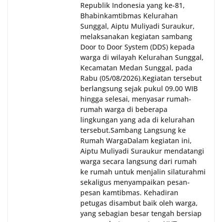
Republik Indonesia yang ke-81,
oleh Bhabinkamtibmas di wilayah Kelurahan
Sunggal sebagai bagian dari upaya menciptakan
Bhabinkamtibmas Kelurahan
situasi Kamtibmas yang aman dan kondusif,
Sunggal, Aiptu Muliyadi Suraukur,
sekaligus menumbuhkan semangat nasionalisme
melaksanakan kegiatan sambang
warga dalam menyambut Hari Kemerdekaan RI.
Door to Door System (DDS) kepada
warga di wilayah Kelurahan Sunggal,
Kecamatan Medan Sunggal, pada
Rabu (05/08/2026).‎‎Kegiatan tersebut
berlangsung sejak pukul 09.00 WIB
hingga selesai, menyasar rumah-
rumah warga di beberapa
lingkungan yang ada di kelurahan
tersebut.‎Sambang Langsung ke
Rumah Warga‎Dalam kegiatan ini,
Aiptu Muliyadi Suraukur mendatangi
warga secara langsung dari rumah
ke rumah untuk menjalin silaturahmi
sekaligus menyampaikan pesan-
pesan kamtibmas. Kehadiran
petugas disambut baik oleh warga,
yang sebagian besar tengah bersiap