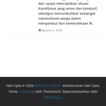
dari upaya menciptakan situasi
Kamtibmas yang aman dan kondusif,
sekaligus menumbuhkan semangat
nasionalisme warga dalam
menyambut Hari Kemerdekaan RI.
Agustus 6, 2026
Hak Cipta © 2026
NOKTAH SUMUT
. Keseluruhan Hak Cipta.
Tema:
ColorMag
oleh ThemeGrill. Dipersembahkan oleh
WordPress
.