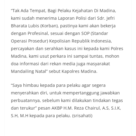
keramaian warga.‎‎Dengan adanya deteksi dini ini,
diharapkan potensi gangguan keamanan dapat
“Tak Ada Tempat, Bagi Pelaku Kejahatan Di Madina,
diantisipasi sejak awal sehingga situasi di
kami sudah menerima Laporan Polisi dari Sdr. Jefri
Kelurahan Sunggal tetap terjaga aman, tertib,
Bharata Lubis (Korban), pastinya kami akan bekerja
dan kondusif hingga puncak perayaan HUT
dengan Profesinal, sesuai dengan SOP (Standar
Kemerdekaan RI berlangsung.‎‎Wujud Kedekatan
Polri dengan Masyarakat‎Kegiatan sambang Door
Operasi Prosedur) Kepolisian Republik Indonesia,
to Door System ini merupakan salah satu bentuk
percayakan dan serahkan kasus ini kepada kami Polres
implementasi program Polri Presisi yang
Madina, kami usut perkara ini sampai tuntas, mohon
mengedepankan kehadiran dan kedekatan
doa informasi dari rekan media juga masyarakat
personel Kepolisian dengan masyarakat. Melalui
kegiatan semacam ini, Bhabinkamtibmas tidak
Mandailing Natal” sebut Kapolres Madina.
hanya berperan sebagai penyampai informasi
dan imbauan, tetapi juga sebagai mitra
“Saya himbau kepada para pelaku agar segera
masyarakat dalam menjaga keamanan lingkungan
menyerahkan diri, untuk mempertanggung jawabkan
secara bersama-sama.‎‎Kehadiran
Bhabinkamtibmas di tengah-tengah warga
perbuatannya, sebelum kami dilakukan tindakan tegas
diharapkan dapat semakin mempererat
dan terukur” pesan AKBP H.M. Reza Chairul, A.S, S.I.K,
hubungan kemitraan antara Polri dan
S.H, M.H kepada para pelaku. (srisahati)
masyarakat, sekaligus membangun kesadaran
kolektif warga akan pentingnya menjaga
keamanan, ketertiban, dan kekompakan