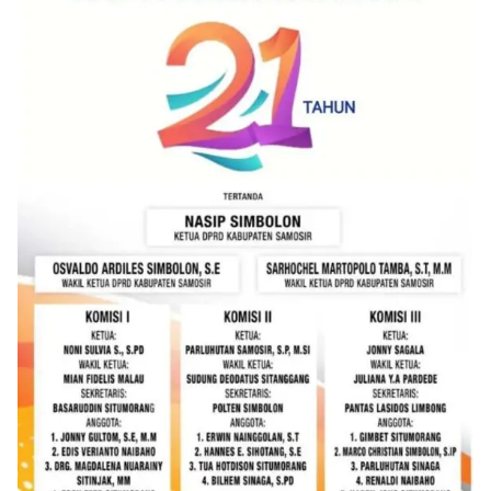
akrab, Bhabinkamtibmas menyapa warga,
menanyakan kondisi keamanan dan kenyamanan
lingkungan tempat tinggal, serta membuka ruang
komunikasi dua arah agar warga dapat
menyampaikan keluhan maupun informasi terkait
situasi kamtibmas di sekitar mereka.‎‎‎Salah satu
poin utama yang disampaikan dalam kegiatan
sambang ini adalah imbauan kepada warga untuk
memasang bendera Merah Putih secara penuh,
bukan setengah tiang, sebagai bentuk
penghormatan dan rasa cinta tanah air
menjelang perayaan HUT Kemerdekaan RI.
Petugas mengingatkan bahwa pemasangan
bendera dengan benar merupakan salah satu
wujud nyata partisipasi masyarakat dalam
memperingati hari bersejarah bangsa
Indonesia.‎‎”Kami mengimbau kepada seluruh
warga agar mulai mempersiapkan dan memasang
bendera Merah Putih di depan rumah masing-
masing secara penuh. Ini adalah bentuk
penghormatan kita bersama terhadap
perjuangan para pahlawan yang telah merebut