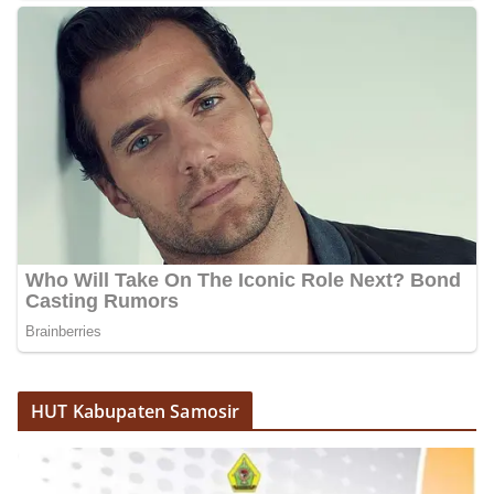
diharapkan dapat semakin mempererat
hubungan kemitraan antara Polri dan
masyarakat, sekaligus membangun kesadaran
kolektif warga akan pentingnya menjaga
keamanan, ketertiban, dan kekompakan
lingkungan, khususnya dalam menyambut
momentum bersejarah HUT Kemerdekaan
Republik Indonesia.‎Kegiatan sambang ini
rencananya akan terus dilaksanakan secara rutin
oleh Bhabinkamtibmas di wilayah Kelurahan
Sunggal sebagai bagian dari upaya menciptakan
situasi Kamtibmas yang aman dan kondusif,
sekaligus menumbuhkan semangat nasionalisme
warga dalam menyambut Hari Kemerdekaan RI.
Ini Alasan Plh Sekda Medan Sarankan Jhon Ester
Lase Segera Dievaluasi
Percepat Penanganan Infrastruktur Kota Medan,
Dinas SDABMBK Perkuat Sinergi dengan
Kecamatan
HUT Kabupaten Samosir
Ketua DPRD Medan Terima Silaturahmi Kapolres
Belawan, Bahas Narkoba, Kriminalitas hingga
Potensi Ekonomi