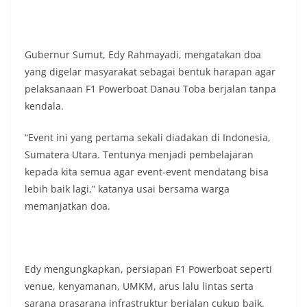
penghormatan kita bersama terhadap
perjuangan para pahlawan yang telah merebut
kemerdekaan,” ujar Aiptu Muliyadi Suraukur saat
berdialog dengan warga.‎‎Ia juga menambahkan
Gubernur Sumut, Edy Rahmayadi, mengatakan doa
agar warga memperhatikan kondisi bendera yang
yang digelar masyarakat sebagai bentuk harapan agar
akan dikibarkan, memastikan bendera dalam
pelaksanaan F1 Powerboat Danau Toba berjalan tanpa
keadaan bersih, tidak sobek, dan layak untuk
kendala.
dikibarkan sebagai simbol kehormatan
negara.‎‎‎Selain menyampaikan imbauan terkait
bendera, kegiatan sambang DDS ini juga
“Event ini yang pertama sekali diadakan di Indonesia,
dimanfaatkan sebagai sarana deteksi dini (early
Sumatera Utara. Tentunya menjadi pembelajaran
warning) guna mengantisipasi potensi gangguan
kepada kita semua agar event-event mendatang bisa
keamanan dan ketertiban masyarakat
lebih baik lagi,” katanya usai bersama warga
(Kamtibmas) di lingkungan tempat tinggal warga.
Melalui interaksi langsung tersebut,
memanjatkan doa.
Bhabinkamtibmas dapat menghimpun informasi
awal terkait situasi sosial, potensi kerawanan,
maupun hal-hal yang dapat mengganggu
kondusivitas wilayah, khususnya menjelang
Edy mengungkapkan, persiapan F1 Powerboat seperti
perayaan HUT Kemerdekaan RI yang biasanya
venue, kenyamanan, UMKM, arus lalu lintas serta
diwarnai dengan berbagai kegiatan dan
keramaian warga.‎‎Dengan adanya deteksi dini ini,
sarana prasarana infrastruktur berjalan cukup baik.