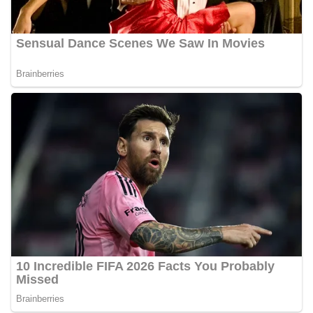
awal terkait situasi sosial, potensi kerawanan,
maupun hal-hal yang dapat mengganggu
kondusivitas wilayah, khususnya menjelang
perayaan HUT Kemerdekaan RI yang biasanya
diwarnai dengan berbagai kegiatan dan
keramaian warga.‎‎Dengan adanya deteksi dini ini,
diharapkan potensi gangguan keamanan dapat
diantisipasi sejak awal sehingga situasi di
Kelurahan Sunggal tetap terjaga aman, tertib,
dan kondusif hingga puncak perayaan HUT
Kemerdekaan RI berlangsung.‎‎Wujud Kedekatan
Polri dengan Masyarakat‎Kegiatan sambang Door
to Door System ini merupakan salah satu bentuk
implementasi program Polri Presisi yang
mengedepankan kehadiran dan kedekatan
personel Kepolisian dengan masyarakat. Melalui
kegiatan semacam ini, Bhabinkamtibmas tidak
hanya berperan sebagai penyampai informasi
dan imbauan, tetapi juga sebagai mitra
masyarakat dalam menjaga keamanan lingkungan
secara bersama-sama.‎‎Kehadiran
Bhabinkamtibmas di tengah-tengah warga