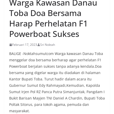
Warga Kawasan Danau
menyambut momentum HUT Kemerdekaan RI
dengan berbagai persiapan di lingkungan
Toba Doa Bersama
masing-masing.‎Dalam dialog yang berlangsung
akrab, Bhabinkamtibmas menyapa warga,
Harap Perhelatan F1
menanyakan kondisi keamanan dan kenyamanan
lingkungan tempat tinggal, serta membuka ruang
Powerboat Sukses
komunikasi dua arah agar warga dapat
menyampaikan keluhan maupun informasi terkait
situasi kamtibmas di sekitar mereka.‎‎‎Salah satu
Februari 17, 2023
Sri Noktah
poin utama yang disampaikan dalam kegiatan
sambang ini adalah imbauan kepada warga untuk
BALIGE -Noktahsumutcom Warga kawasan Danau Toba
memasang bendera Merah Putih secara penuh,
menggelar doa bersama berharap agar perhelatan F1
bukan setengah tiang, sebagai bentuk
Powerboat berjalan sukses tanpa adanya kendala.Doa
penghormatan dan rasa cinta tanah air
bersama yang digelar warga itu diadakan di halaman
menjelang perayaan HUT Kemerdekaan RI.
Petugas mengingatkan bahwa pemasangan
Kantor Bupati Toba. Turut hadir dalam acara itu
bendera dengan benar merupakan salah satu
Gubernur Sumut Edy Rahmayadi,Kemudian, Kapolda
wujud nyata partisipasi masyarakat dalam
Sumut Irjen Pol RZ Panca Putra Simanjuntak, Pangdam I
memperingati hari bersejarah bangsa
Bukit Barisan Mayjen TNI Daniel A Chardin, Bupati Toba
Indonesia.‎‎”Kami mengimbau kepada seluruh
warga agar mulai mempersiapkan dan memasang
Poltak Sitorus, para tokoh agama, pemuda dan
bendera Merah Putih di depan rumah masing-
masyarakat.
masing secara penuh. Ini adalah bentuk