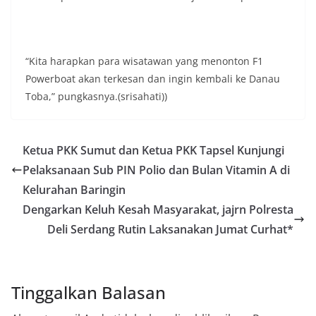
diharapkan potensi gangguan keamanan dapat
diantisipasi sejak awal sehingga situasi di
Kelurahan Sunggal tetap terjaga aman, tertib,
dan kondusif hingga puncak perayaan HUT
“Kita harapkan para wisatawan yang menonton F1
Kemerdekaan RI berlangsung.‎‎Wujud Kedekatan
Polri dengan Masyarakat‎Kegiatan sambang Door
Powerboat akan terkesan dan ingin kembali ke Danau
to Door System ini merupakan salah satu bentuk
Toba,” pungkasnya.(srisahati))
implementasi program Polri Presisi yang
mengedepankan kehadiran dan kedekatan
personel Kepolisian dengan masyarakat. Melalui
kegiatan semacam ini, Bhabinkamtibmas tidak
Ketua PKK Sumut dan Ketua PKK Tapsel Kunjungi
hanya berperan sebagai penyampai informasi
Pelaksanaan Sub PIN Polio dan Bulan Vitamin A di
dan imbauan, tetapi juga sebagai mitra
Kelurahan Baringin
masyarakat dalam menjaga keamanan lingkungan
secara bersama-sama.‎‎Kehadiran
Dengarkan Keluh Kesah Masyarakat, jajrn Polresta
Bhabinkamtibmas di tengah-tengah warga
Deli Serdang Rutin Laksanakan Jumat Curhat*
diharapkan dapat semakin mempererat
hubungan kemitraan antara Polri dan
masyarakat, sekaligus membangun kesadaran
kolektif warga akan pentingnya menjaga
Tinggalkan Balasan
keamanan, ketertiban, dan kekompakan
lingkungan, khususnya dalam menyambut