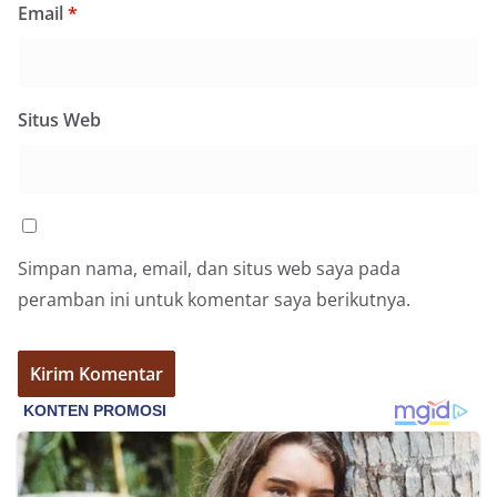
Email
*
Warga‎Dalam kegiatan ini, Aiptu Muliyadi
Suraukur mendatangi warga secara langsung dari
rumah ke rumah untuk menjalin silaturahmi
sekaligus menyampaikan pesan-pesan
kamtibmas. Kehadiran petugas disambut baik
Situs Web
oleh warga, yang sebagian besar tengah bersiap
menyambut momentum HUT Kemerdekaan RI
dengan berbagai persiapan di lingkungan
masing-masing.‎Dalam dialog yang berlangsung
akrab, Bhabinkamtibmas menyapa warga,
menanyakan kondisi keamanan dan kenyamanan
lingkungan tempat tinggal, serta membuka ruang
Simpan nama, email, dan situs web saya pada
komunikasi dua arah agar warga dapat
peramban ini untuk komentar saya berikutnya.
menyampaikan keluhan maupun informasi terkait
situasi kamtibmas di sekitar mereka.‎‎‎Salah satu
poin utama yang disampaikan dalam kegiatan
sambang ini adalah imbauan kepada warga untuk
memasang bendera Merah Putih secara penuh,
bukan setengah tiang, sebagai bentuk
penghormatan dan rasa cinta tanah air
menjelang perayaan HUT Kemerdekaan RI.
Petugas mengingatkan bahwa pemasangan