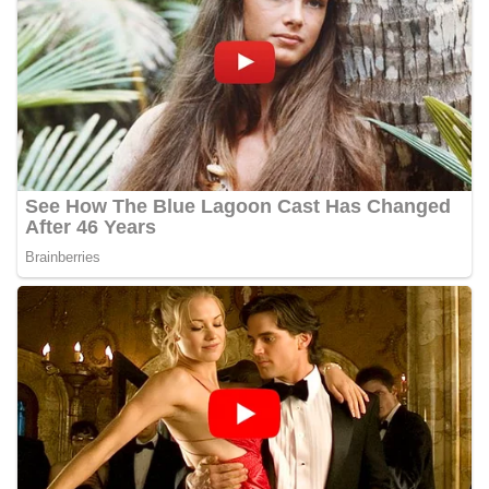
bendera dengan benar merupakan salah satu
wujud nyata partisipasi masyarakat dalam
memperingati hari bersejarah bangsa
Indonesia.‎‎”Kami mengimbau kepada seluruh
warga agar mulai mempersiapkan dan memasang
bendera Merah Putih di depan rumah masing-
masing secara penuh. Ini adalah bentuk
penghormatan kita bersama terhadap
perjuangan para pahlawan yang telah merebut
kemerdekaan,” ujar Aiptu Muliyadi Suraukur saat
berdialog dengan warga.‎‎Ia juga menambahkan
agar warga memperhatikan kondisi bendera yang
akan dikibarkan, memastikan bendera dalam
keadaan bersih, tidak sobek, dan layak untuk
dikibarkan sebagai simbol kehormatan
negara.‎‎‎Selain menyampaikan imbauan terkait
bendera, kegiatan sambang DDS ini juga
dimanfaatkan sebagai sarana deteksi dini (early
warning) guna mengantisipasi potensi gangguan
keamanan dan ketertiban masyarakat
(Kamtibmas) di lingkungan tempat tinggal warga.
Melalui interaksi langsung tersebut,
Bhabinkamtibmas dapat menghimpun informasi