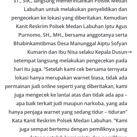
ST., SIK., langsung memerintahkan Polsek Medan
kolektif warga akan pentingnya menjaga
keamanan, ketertiban, dan kekompakan
Labuhan untuk melakukan penyelidikan dan
lingkungan, khususnya dalam menyambut
pengecekan ke lokasi yang diberitakan. Kemudian
momentum bersejarah HUT Kemerdekaan
Republik Indonesia.‎Kegiatan sambang ini
Kanit Reskrim Polsek Medan Labuhan Iptu Agus
rencananya akan terus dilaksanakan secara rutin
Purnomo, SH., MH., bersama anggotanya serta
oleh Bhabinkamtibmas di wilayah Kelurahan
Bhabinkamtibmas Desa Manunggal Aiptu Sofyan
Sunggal sebagai bagian dari upaya menciptakan
situasi Kamtibmas yang aman dan kondusif,
Kumarin dan Ibu Nisa selaku Kepala Dusun
sekaligus menumbuhkan semangat nasionalisme
setempat langsung melakukan pengecekan pada
warga dalam menyambut Hari Kemerdekaan RI.
Satres Narkoba Polres Asahan Amankan Pria
hari itu juga. “Setelah kami cek bersama ternyata
Pengedar Sabu, Sita 19,60 Gram Barang Satres
lokasi hanya merupakan warnet biasa, tidak ada
Narkoba Polres Asahan Amankan Pria Pengedar
permainan judi online seperti yang diberitakan, kami
Sabu, Sita 19,60 Gram Barang Bukti
Ini Alasan Plh Sekda Medan Sarankan Jhon Ester
juga mengecek ke lantai atas dan tidak ada apa –
Lase Segera Dievaluasi
apa baik terkait judi maupun narkoba, yang ada
Percepat Penanganan Infrastruktur Kota Medan,
Dinas SDABMBK Perkuat Sinergi dengan
hanya penjaga warnet yang sedang tidur – tiduran”
Kecamatan
Kata Kanit Reskrim Polsek Medan Labuhan. “Kami
juga sempat bertemu dengan pemiliknya yang