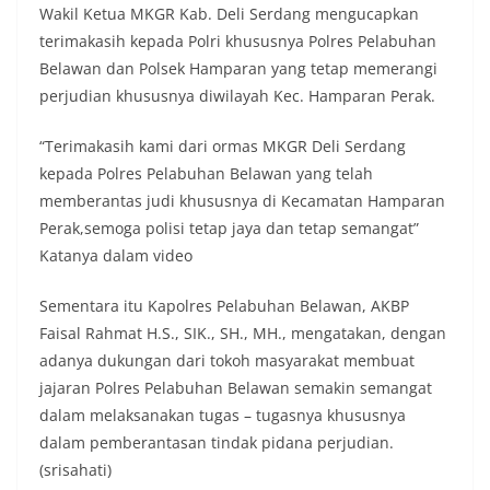
Wakil Ketua MKGR Kab. Deli Serdang mengucapkan
warga agar mulai mempersiapkan dan memasang
terimakasih kepada Polri khususnya Polres Pelabuhan
bendera Merah Putih di depan rumah masing-
masing secara penuh. Ini adalah bentuk
Belawan dan Polsek Hamparan yang tetap memerangi
penghormatan kita bersama terhadap
perjudian khususnya diwilayah Kec. Hamparan Perak.
perjuangan para pahlawan yang telah merebut
kemerdekaan,” ujar Aiptu Muliyadi Suraukur saat
“Terimakasih kami dari ormas MKGR Deli Serdang
berdialog dengan warga.‎‎Ia juga menambahkan
kepada Polres Pelabuhan Belawan yang telah
agar warga memperhatikan kondisi bendera yang
akan dikibarkan, memastikan bendera dalam
memberantas judi khususnya di Kecamatan Hamparan
keadaan bersih, tidak sobek, dan layak untuk
Perak,semoga polisi tetap jaya dan tetap semangat”
dikibarkan sebagai simbol kehormatan
Katanya dalam video
negara.‎‎‎Selain menyampaikan imbauan terkait
bendera, kegiatan sambang DDS ini juga
Sementara itu Kapolres Pelabuhan Belawan, AKBP
dimanfaatkan sebagai sarana deteksi dini (early
warning) guna mengantisipasi potensi gangguan
Faisal Rahmat H.S., SIK., SH., MH., mengatakan, dengan
keamanan dan ketertiban masyarakat
adanya dukungan dari tokoh masyarakat membuat
(Kamtibmas) di lingkungan tempat tinggal warga.
jajaran Polres Pelabuhan Belawan semakin semangat
Melalui interaksi langsung tersebut,
dalam melaksanakan tugas – tugasnya khususnya
Bhabinkamtibmas dapat menghimpun informasi
awal terkait situasi sosial, potensi kerawanan,
dalam pemberantasan tindak pidana perjudian.
maupun hal-hal yang dapat mengganggu
(srisahati)
kondusivitas wilayah, khususnya menjelang