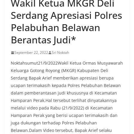
Wakil Ketua MKGR Deli
sekaligus menyampaikan pesan-pesan
kamtibmas. Kehadiran petugas disambut baik
Serdang Apresiasi Polres
oleh warga, yang sebagian besar tengah bersiap
menyambut momentum HUT Kemerdekaan RI
Pelabuhan Belawan
dengan berbagai persiapan di lingkungan
masing-masing.‎Dalam dialog yang berlangsung
Berantas Judi*
akrab, Bhabinkamtibmas menyapa warga,
menanyakan kondisi keamanan dan kenyamanan
lingkungan tempat tinggal, serta membuka ruang
September 22, 2022
Sri Noktah
komunikasi dua arah agar warga dapat
menyampaikan keluhan maupun informasi terkait
Noktahsumut21/9/2022Wakil Ketua Ormas Musyawarah
situasi kamtibmas di sekitar mereka.‎‎‎Salah satu
Keluarga Gotong Royong (MKGR) Kabupaten Deli
poin utama yang disampaikan dalam kegiatan
Serdang Bapak Arief memberikan apresiasi berupa
sambang ini adalah imbauan kepada warga untuk
ucapan terimakasih kepada Polres Pelabuhan Belawan
memasang bendera Merah Putih secara penuh,
bukan setengah tiang, sebagai bentuk
dalam pemberantasan judi khususnya di Kecamatan
penghormatan dan rasa cinta tanah air
Hamparan Perak.Hal tersebut terlihat dinyatakannya
menjelang perayaan HUT Kemerdekaan RI.
melalui video pada Rabu (21/9/2022) di Kecamatan
Petugas mengingatkan bahwa pemasangan
Hamparan Perak yang berisi ucapan terimakasih dan
bendera dengan benar merupakan salah satu
wujud nyata partisipasi masyarakat dalam
juga dukungan terhadap Polres Pelabuhan
memperingati hari bersejarah bangsa
Belawan.Dalam Video tersebut, Bapak Arief selaku
Indonesia.‎‎”Kami mengimbau kepada seluruh