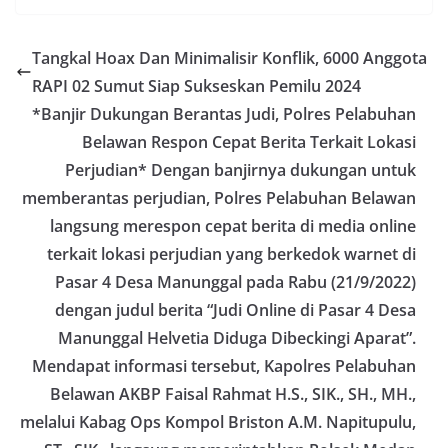
perayaan HUT Kemerdekaan RI yang biasanya
diwarnai dengan berbagai kegiatan dan
keramaian warga.‎‎Dengan adanya deteksi dini ini,
Tangkal Hoax Dan Minimalisir Konflik, 6000 Anggota
diharapkan potensi gangguan keamanan dapat
RAPI 02 Sumut Siap Sukseskan Pemilu 2024
diantisipasi sejak awal sehingga situasi di
Kelurahan Sunggal tetap terjaga aman, tertib,
*Banjir Dukungan Berantas Judi, Polres Pelabuhan
dan kondusif hingga puncak perayaan HUT
Belawan Respon Cepat Berita Terkait Lokasi
Kemerdekaan RI berlangsung.‎‎Wujud Kedekatan
Perjudian* Dengan banjirnya dukungan untuk
Polri dengan Masyarakat‎Kegiatan sambang Door
to Door System ini merupakan salah satu bentuk
memberantas perjudian, Polres Pelabuhan Belawan
implementasi program Polri Presisi yang
langsung merespon cepat berita di media online
mengedepankan kehadiran dan kedekatan
personel Kepolisian dengan masyarakat. Melalui
terkait lokasi perjudian yang berkedok warnet di
kegiatan semacam ini, Bhabinkamtibmas tidak
Pasar 4 Desa Manunggal pada Rabu (21/9/2022)
hanya berperan sebagai penyampai informasi
dengan judul berita “Judi Online di Pasar 4 Desa
dan imbauan, tetapi juga sebagai mitra
masyarakat dalam menjaga keamanan lingkungan
Manunggal Helvetia Diduga Dibeckingi Aparat”.
secara bersama-sama.‎‎Kehadiran
Mendapat informasi tersebut, Kapolres Pelabuhan
Bhabinkamtibmas di tengah-tengah warga
diharapkan dapat semakin mempererat
Belawan AKBP Faisal Rahmat H.S., SIK., SH., MH.,
hubungan kemitraan antara Polri dan
melalui Kabag Ops Kompol Briston A.M. Napitupulu,
masyarakat, sekaligus membangun kesadaran