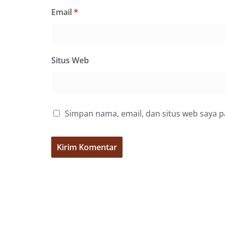
salah satu wujud 
Email
*
memperingati hari
mengimbau kepada
mempersiapkan d
depan rumah masi
bentuk penghorma
Situs Web
para pahlawan ya
Aiptu Muliyadi Sur
juga menambahkan
bendera yang aka
dalam keadaan ber
Simpan nama, email, dan situs web saya 
dikibarkan sebagai
menyampaikan imb
sambang DDS ini 
deteksi dini (earl
gangguan keamana
(Kamtibmas) di li
interaksi langsun
menghimpun informa
kerawanan, maupu
kondusivitas wil
Kemerdekaan RI y
kegiatan dan kera