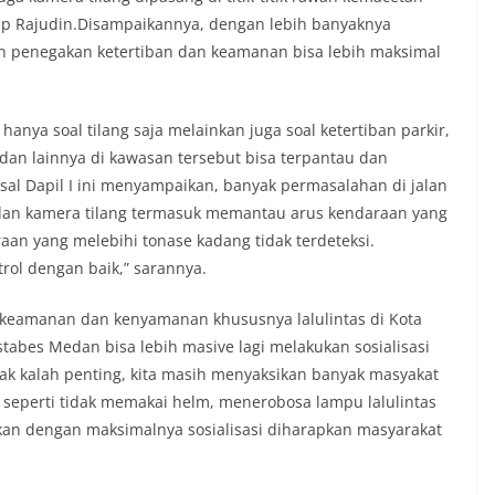
juga dimanfaatkan sebagai sarana
cap Rajudin.Disampaikannya, dengan lebih banyaknya
y warning) guna mengantisipasi potensi
 penegakan ketertiban dan keamanan bisa lebih maksimal
n dan ketertiban masyarakat
ngkungan tempat tinggal warga. Melalui
g tersebut, Bhabinkamtibmas dapat
si awal terkait situasi sosial, potensi
nya soal tilang saja melainkan juga soal ketertiban parkir,
n hal-hal yang dapat mengganggu
dan lainnya di kawasan tersebut bisa terpantau dan
ayah, khususnya menjelang perayaan HUT
al Dapil I ini menyampaikan, banyak permasalahan di jalan
ang biasanya diwarnai dengan berbagai
maian warga.‎‎Dengan adanya deteksi dini
an kamera tilang termasuk memantau arus kendaraan yang
potensi gangguan keamanan dapat
raan yang melebihi tonase kadang tidak terdeteksi.
 awal sehingga situasi di Kelurahan
rol dengan baik,” sarannya.
jaga aman, tertib, dan kondusif hingga
HUT Kemerdekaan RI berlangsung.‎‎Wujud
 keamanan dan kenyamanan khususnya lalulintas di Kota
dengan Masyarakat‎Kegiatan sambang
em ini merupakan salah satu bentuk
abes Medan bisa lebih masive lagi melakukan sosialisasi
gram Polri Presisi yang mengedepankan
 tak kalah penting, kita masih menyaksikan banyak masyakat
dekatan personel Kepolisian dengan
eperti tidak memakai helm, menerobosa lampu lalulintas
ui kegiatan semacam ini,
kan dengan maksimalnya sosialisasi diharapkan masyarakat
tidak hanya berperan sebagai
si dan imbauan, tetapi juga sebagai
 dalam menjaga keamanan lingkungan