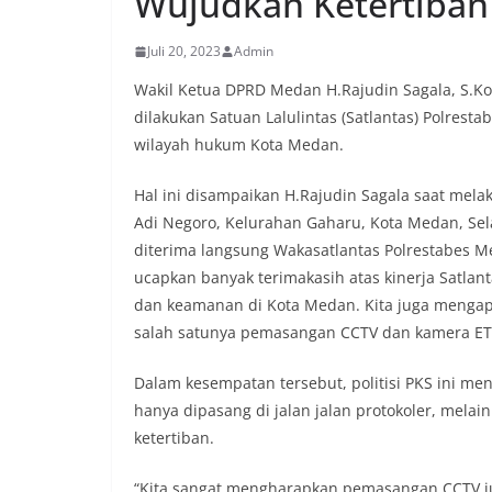
Wujudkan Ketertiban
komunikasi dua a
keluhan maupun in
Juli 20, 2023
Admin
sekitar mereka.‎‎‎
dalam kegiatan s
Wakil Ketua DPRD Medan H.Rajudin Sagala, S.Ko
warga untuk mema
dilakukan Satuan Lalulintas (Satlantas) Polre
penuh, bukan sete
wilayah hukum Kota Medan.
penghormatan dan 
perayaan HUT Kem
bahwa pemasanga
Hal ini disampaikan H.Rajudin Sagala saat mela
salah satu wujud 
Adi Negoro, Kelurahan Gaharu, Kota Medan, Sel
memperingati hari
diterima langsung Wakasatlantas Polrestabes M
mengimbau kepada
ucapkan banyak terimakasih atas kinerja Satla
mempersiapkan d
depan rumah masi
dan keamanan di Kota Medan. Kita juga mengapr
bentuk penghorma
salah satunya pemasangan CCTV dan kamera ETLE 
para pahlawan ya
Aiptu Muliyadi Sur
Dalam kesempatan tersebut, politisi PKS ini m
juga menambahkan
hanya dipasang di jalan jalan protokoler, melai
bendera yang aka
dalam keadaan ber
ketertiban.
dikibarkan sebagai
menyampaikan imb
“Kita sangat mengharapkan pemasangan CCTV jug