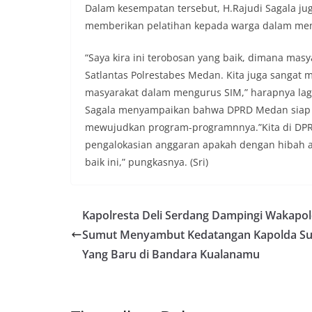
secara bersama-s
Dalam kesempatan tersebut, H.Rajudi Sagala ju
tengah-tengah wa
memberikan pelatihan kepada warga dalam me
mempererat hubun
masyarakat, seka
warga akan penti
“Saya kira ini terobosan yang baik, dimana masy
dan kekompakan l
Satlantas Polrestabes Medan. Kita juga sanga
menyambut momen
masyarakat dalam mengurus SIM,” harapnya lag
Republik Indonesi
Sagala menyampaikan bahwa DPRD Medan siap 
terus dilaksanaka
wilayah Kelurahan
mewujudkan program-programnnya.”Kita di DPR
menciptakan situ
pengalokasian anggaran apakah dengan hibah 
sekaligus menum
baik ini,” pungkasnya. (Sri)
dalam menyambut
Bhabinkamtibmas
Kelurahan Sungga
Putih Jelang HUT 
Kapolresta Deli Serdang Dampingi Wakapo
— Dalam rangka 
Sumut Menyambut Kedatangan Kapolda S
Kemerdekaan Repu
81noktahsumutco
Yang Baru di Bandara Kualanamu
Aiptu Muliyadi S
Door to Door Syst
Kelurahan Sungga
Rabu (05/08/2026).