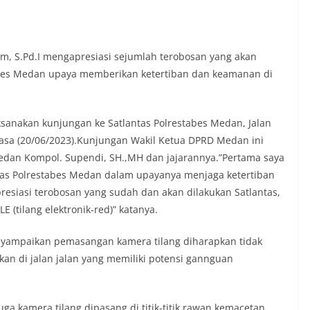
rah agar warga dapat menyampaikan
formasi terkait situasi kamtibmas di
Salah satu poin utama yang disampaikan
ambang ini adalah imbauan kepada
m, S.Pd.I mengapresiasi sejumlah terobosan yang akan
sang bendera Merah Putih secara
stabes Medan upaya memberikan ketertiban dan keamanan di
ngah tiang, sebagai bentuk
rasa cinta tanah air menjelang
erdekaan RI. Petugas mengingatkan
n bendera dengan benar merupakan
ksanakan kunjungan ke Satlantas Polrestabes Medan, Jalan
nyata partisipasi masyarakat dalam
asa (20/06/2023).Kunjungan Wakil Ketua DPRD Medan ini
 bersejarah bangsa Indonesia.‎‎”Kami
edan Kompol. Supendi, SH.,MH dan jajarannya.”Pertama saya
 seluruh warga agar mulai
ntas Polrestabes Medan dalam upayanya menjaga ketertiban
an memasang bendera Merah Putih di
ng-masing secara penuh. Ini adalah
esiasi terobosan yang sudah dan akan dilakukan Satlantas,
tan kita bersama terhadap perjuangan
(tilang elektronik-red)” katanya.
ng telah merebut kemerdekaan,” ujar
aukur saat berdialog dengan warga.‎‎Ia
enyampaikan pemasangan kamera tilang diharapkan tidak
 agar warga memperhatikan kondisi
nkan di jalan jalan yang memiliki potensi gannguan
n dikibarkan, memastikan bendera
sih, tidak sobek, dan layak untuk
 simbol kehormatan negara.‎‎‎Selain
auan terkait bendera, kegiatan
a kamera tilang dipasang di titik-titik rawan kemacetan