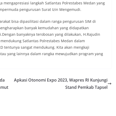
ama.‎‎Kehadiran Bhabinkamtibmas di
ga mengapresiasi langkah Satlantas Polrestabes Medan yang
rga diharapkan dapat semakin
mpermuda pengurusan Surat Izin Mengemudi.
gan kemitraan antara Polri dan
ligus membangun kesadaran kolektif
ngnya menjaga keamanan, ketertiban,
arakat bisa dipasilitasi dalam ranga pengurusan SIM di
ingkungan, khususnya dalam
t mengharapkan banyak kemudahan yang didapatkan
tum bersejarah HUT Kemerdekaan
i.Dengan banyaknya terobosan yang dilakukan, H.Rajudin
a.‎Kegiatan sambang ini rencananya akan
mendukung Satlantas Polrestabes Medan dalam
n secara rutin oleh Bhabinkamtibmas di
 Sunggal sebagai bagian dari upaya
D tentunya sangat mendukung. Kita akan mengkaji
asi Kamtibmas yang aman dan kondusif,
atau yang lainnya dalam rangka mewujudkan program yang
buhkan semangat nasionalisme warga
 Hari Kemerdekaan RI.
 Polsek Medan Sunggal Sambangi Warga
l, Ingatkan Pemasangan Bendera Merah
Kemerdekaan RI‎‎Medan, 5 Agustus 2026
lda
Apkasi Otonomi Expo 2023, Wapres RI Kunjungi
menyambut Hari Ulang Tahun
umut
Stand Pemkab Tapsel
blik Indonesia yang ke-
omBhabinkamtibmas Kelurahan Sunggal,
uraukur, melaksanakan kegiatan sambang
em (DDS) kepada warga di wilayah
l, Kecamatan Medan Sunggal, pada
‎‎Kegiatan tersebut berlangsung sejak