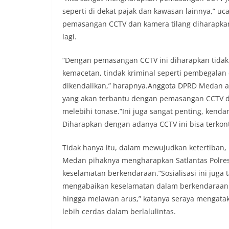
sambang DDS ini 
seperti di dekat pajak dan kawasan lainnya,” u
deteksi dini (earl
pemasangan CCTV dan kamera tilang diharapkan
gangguan keamana
(Kamtibmas) di li
lagi.
interaksi langsun
menghimpun informa
“Dengan pemasangan CCTV ini diharapkan tidak ha
kerawanan, maupu
kemacetan, tindak kriminal seperti pembegalan 
kondusivitas wil
dikendalikan,” harapnya.Anggota DPRD Medan as
Kemerdekaan RI y
kegiatan dan kera
yang akan terbantu dengan pemasangan CCTV d
ini, diharapkan 
melebihi tonase.”Ini juga sangat penting, kenda
diantisipasi sejak
Diharapkan dengan adanya CCTV ini bisa terkont
Sunggal tetap ter
puncak perayaan 
Tidak hanya itu, dalam mewujudkan ketertiban,
Kedekatan Polri 
Door to Door Syst
Medan pihaknya mengharapkan Satlantas Polrest
implementasi pro
keselamatan berkendaraan.”Sosialisasi ini juga
kehadiran dan ke
mengabaikan keselamatan dalam berkendaraan s
masyarakat. Melal
hingga melawan arus,” katanya seraya mengata
Bhabinkamtibmas 
penyampai informa
lebih cerdas dalam berlalulintas.
mitra masyarakat