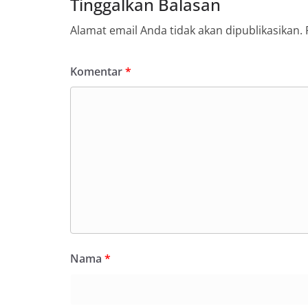
Tinggalkan Balasan
pukul 09.00 WIB 
warga di beberapa
Alamat email Anda tidak akan dipublikasikan.
tersebut.‎Samban
kegiatan ini, Aip
secara langsung 
Komentar
*
silaturahmi seka
kamtibmas. Kehad
yang sebagian be
momentum HUT Ke
persiapan di ling
berlangsung akra
menanyakan kond
lingkungan tempa
komunikasi dua a
keluhan maupun in
sekitar mereka.‎‎‎
dalam kegiatan s
warga untuk mema
penuh, bukan sete
Nama
*
penghormatan dan 
perayaan HUT Kem
bahwa pemasanga