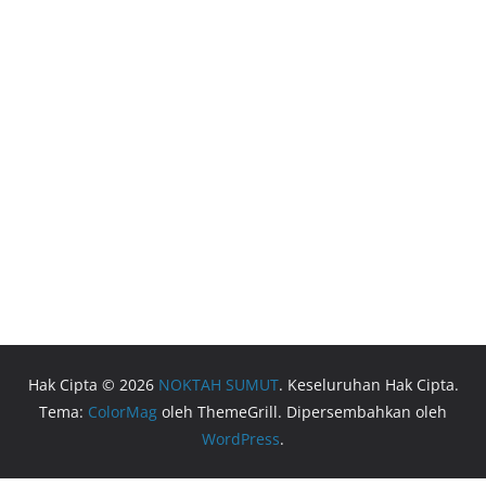
Hak Cipta © 2026
NOKTAH SUMUT
. Keseluruhan Hak Cipta.
Tema:
ColorMag
oleh ThemeGrill. Dipersembahkan oleh
WordPress
.