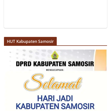
Pemasangan Bendera Merah Putih Jelang HUT
Kemerdekaan RI‎‎Medan, 5 Agustus 2026 — Dalam
rangka menyambut Hari Ulang Tahun
Kemerdekaan Republik Indonesia yang ke-81,
Bhabinkamtibmas Kelurahan Sunggal, Aiptu
Muliyadi Suraukur, melaksanakan kegiatan
sambang Door to Door System (DDS) kepada
warga di wilayah Kelurahan Sunggal, Kecamatan
HUT Kabupaten Samosir
Medan Sunggal, pada Rabu (05/08/2026).‎‎Kegiatan
tersebut berlangsung sejak pukul 09.00 WIB
hingga selesai, menyasar rumah-rumah warga di
beberapa lingkungan yang ada di kelurahan
tersebut.‎Sambang Langsung ke Rumah
Warga‎Dalam kegiatan ini, Aiptu Muliyadi
Suraukur mendatangi warga secara langsung dari
rumah ke rumah untuk menjalin silaturahmi
sekaligus menyampaikan pesan-pesan
kamtibmas. Kehadiran petugas disambut baik
oleh warga, yang sebagian besar tengah bersiap
menyambut momentum HUT Kemerdekaan RI
dengan berbagai persiapan di lingkungan
masing-masing.‎Dalam dialog yang berlangsung