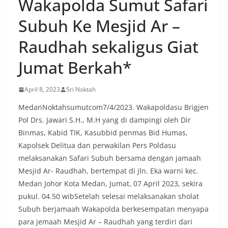
Wakapolda Sumut Safari
menyambut momentum HUT Kemerdekaan RI
Subuh Ke Mesjid Ar –
dengan berbagai persiapan di lingkungan
masing-masing.‎Dalam dialog yang berlangsung
akrab, Bhabinkamtibmas menyapa warga,
Raudhah sekaligus Giat
menanyakan kondisi keamanan dan kenyamanan
lingkungan tempat tinggal, serta membuka ruang
Jumat Berkah*
komunikasi dua arah agar warga dapat
menyampaikan keluhan maupun informasi terkait
April 8, 2023
Sri Noktah
situasi kamtibmas di sekitar mereka.‎‎‎Salah satu
poin utama yang disampaikan dalam kegiatan
MedanNoktahsumutcom7/4/2023. Wakapoldasu Brigjen
sambang ini adalah imbauan kepada warga untuk
Pol Drs. Jawari S.H., M.H yang di dampingi oleh Dir
memasang bendera Merah Putih secara penuh,
bukan setengah tiang, sebagai bentuk
Binmas, Kabid TIK, Kasubbid penmas Bid Humas,
penghormatan dan rasa cinta tanah air
Kapolsek Delitua dan perwakilan Pers Poldasu
menjelang perayaan HUT Kemerdekaan RI.
melaksanakan Safari Subuh bersama dengan jamaah
Petugas mengingatkan bahwa pemasangan
Mesjid Ar- Raudhah, bertempat di jln. Eka warni kec.
bendera dengan benar merupakan salah satu
wujud nyata partisipasi masyarakat dalam
Medan Johor Kota Medan, Jumat, 07 April 2023, sekira
memperingati hari bersejarah bangsa
pukul. 04.50 wibSetelah selesai melaksanakan sholat
Indonesia.‎‎”Kami mengimbau kepada seluruh
Subuh berjamaah Wakapolda berkesempatan menyapa
warga agar mulai mempersiapkan dan memasang
para jemaah Mesjid Ar – Raudhah yang terdiri dari
bendera Merah Putih di depan rumah masing-