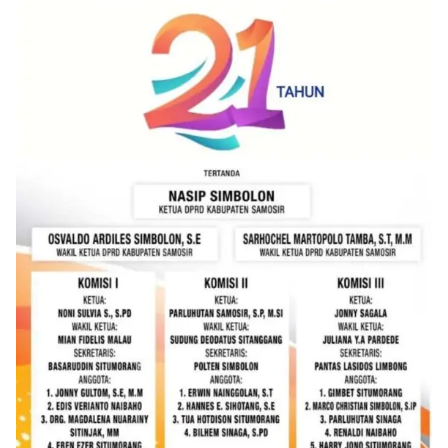
akrab, Bhabinkamtibmas menyapa warga,
menanyakan kondisi keamanan dan kenyamanan
lingkungan tempat tinggal, serta membuka ruang
komunikasi dua arah agar warga dapat
menyampaikan keluhan maupun informasi terkait
situasi kamtibmas di sekitar mereka.‎‎‎Salah satu
poin utama yang disampaikan dalam kegiatan
sambang ini adalah imbauan kepada warga untuk
memasang bendera Merah Putih secara penuh,
bukan setengah tiang, sebagai bentuk
penghormatan dan rasa cinta tanah air
menjelang perayaan HUT Kemerdekaan RI.
Petugas mengingatkan bahwa pemasangan
bendera dengan benar merupakan salah satu
wujud nyata partisipasi masyarakat dalam
memperingati hari bersejarah bangsa
Indonesia.‎‎”Kami mengimbau kepada seluruh
warga agar mulai mempersiapkan dan memasang
bendera Merah Putih di depan rumah masing-
masing secara penuh. Ini adalah bentuk
penghormatan kita bersama terhadap
perjuangan para pahlawan yang telah merebut
kemerdekaan,” ujar Aiptu Muliyadi Suraukur saat