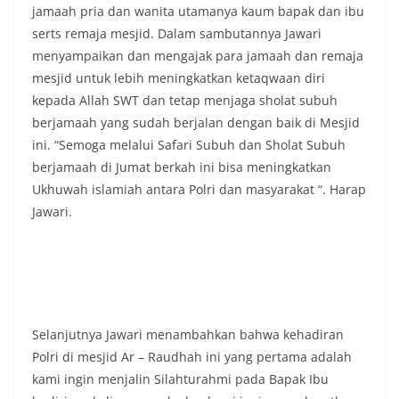
masing secara penuh. Ini adalah bentuk
jamaah pria dan wanita utamanya kaum bapak dan ibu
penghormatan kita bersama terhadap
serts remaja mesjid. Dalam sambutannya Jawari
perjuangan para pahlawan yang telah merebut
menyampaikan dan mengajak para jamaah dan remaja
kemerdekaan,” ujar Aiptu Muliyadi Suraukur saat
mesjid untuk lebih meningkatkan ketaqwaan diri
berdialog dengan warga.‎‎Ia juga menambahkan
agar warga memperhatikan kondisi bendera yang
kepada Allah SWT dan tetap menjaga sholat subuh
akan dikibarkan, memastikan bendera dalam
berjamaah yang sudah berjalan dengan baik di Mesjid
keadaan bersih, tidak sobek, dan layak untuk
ini. “Semoga melalui Safari Subuh dan Sholat Subuh
dikibarkan sebagai simbol kehormatan
berjamaah di Jumat berkah ini bisa meningkatkan
negara.‎‎‎Selain menyampaikan imbauan terkait
bendera, kegiatan sambang DDS ini juga
Ukhuwah islamiah antara Polri dan masyarakat “. Harap
dimanfaatkan sebagai sarana deteksi dini (early
Jawari.
warning) guna mengantisipasi potensi gangguan
keamanan dan ketertiban masyarakat
(Kamtibmas) di lingkungan tempat tinggal warga.
Melalui interaksi langsung tersebut,
Bhabinkamtibmas dapat menghimpun informasi
awal terkait situasi sosial, potensi kerawanan,
maupun hal-hal yang dapat mengganggu
Selanjutnya Jawari menambahkan bahwa kehadiran
kondusivitas wilayah, khususnya menjelang
Polri di mesjid Ar – Raudhah ini yang pertama adalah
perayaan HUT Kemerdekaan RI yang biasanya
kami ingin menjalin Silahturahmi pada Bapak Ibu
diwarnai dengan berbagai kegiatan dan