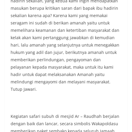
hadirin sekalian, yang kedua kami ingin mendapatkan
keramaian warga.‎‎Dengan adanya deteksi dini ini,
diharapkan potensi gangguan keamanan dapat
masukan berupa kritikan saran dari bapak ibu hadirin
diantisipasi sejak awal sehingga situasi di
sekalian karena apa? Karena kami yang memakai
Kelurahan Sunggal tetap terjaga aman, tertib,
seragam ini sudah di berikan amanah yaitu untuk
dan kondusif hingga puncak perayaan HUT
memelihara keamanan dan ketertiban masyarakat dan
Kemerdekaan RI berlangsung.‎‎Wujud Kedekatan
Polri dengan Masyarakat‎Kegiatan sambang Door
kelak akan kami pertanggung jawabkan di kemudian
to Door System ini merupakan salah satu bentuk
hari, lalu amanah yang selanjutnya untuk menegakkan
implementasi program Polri Presisi yang
hukum yang adil dan jujur, berikutnya amanah untuk
mengedepankan kehadiran dan kedekatan
memberikan perlindungan, pengayoman dan
personel Kepolisian dengan masyarakat. Melalui
kegiatan semacam ini, Bhabinkamtibmas tidak
pelayanan kepada masyarakat, maka untuk itu kami
hanya berperan sebagai penyampai informasi
hadir untuk dapat melaksanakan Amanah yaitu
dan imbauan, tetapi juga sebagai mitra
melindungi mengayomi dan melayani masyarakat.
masyarakat dalam menjaga keamanan lingkungan
Tutup Jawari.
secara bersama-sama.‎‎Kehadiran
Bhabinkamtibmas di tengah-tengah warga
diharapkan dapat semakin mempererat
hubungan kemitraan antara Polri dan
masyarakat, sekaligus membangun kesadaran
Kegiatan safari subuh di mesjid Ar – Raudhah berjalan
kolektif warga akan pentingnya menjaga
dengan baik dan lancar, secara simbolis Wakapoldasu
keamanan, ketertiban, dan kekompakan
lingkungan, khususnya dalam menyambut
memberikan paket sembako kepada seluruh Jamaah