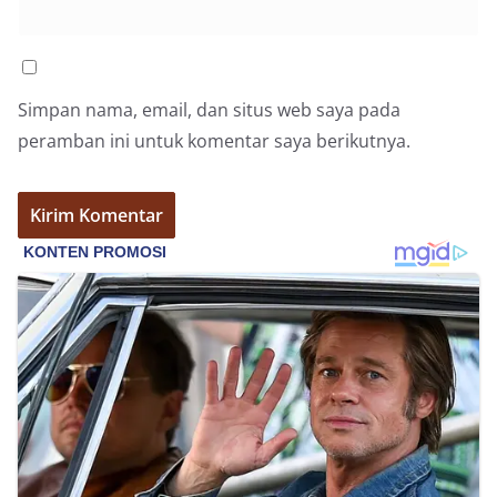
bendera dengan benar merupakan salah satu
wujud nyata partisipasi masyarakat dalam
memperingati hari bersejarah bangsa
Indonesia.‎‎”Kami mengimbau kepada seluruh
Simpan nama, email, dan situs web saya pada
warga agar mulai mempersiapkan dan memasang
bendera Merah Putih di depan rumah masing-
peramban ini untuk komentar saya berikutnya.
masing secara penuh. Ini adalah bentuk
penghormatan kita bersama terhadap
perjuangan para pahlawan yang telah merebut
kemerdekaan,” ujar Aiptu Muliyadi Suraukur saat
berdialog dengan warga.‎‎Ia juga menambahkan
agar warga memperhatikan kondisi bendera yang
akan dikibarkan, memastikan bendera dalam
keadaan bersih, tidak sobek, dan layak untuk
dikibarkan sebagai simbol kehormatan
negara.‎‎‎Selain menyampaikan imbauan terkait
bendera, kegiatan sambang DDS ini juga
dimanfaatkan sebagai sarana deteksi dini (early
warning) guna mengantisipasi potensi gangguan
keamanan dan ketertiban masyarakat
(Kamtibmas) di lingkungan tempat tinggal warga.
Melalui interaksi langsung tersebut,