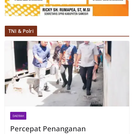
berdialog dengan warga.‎‎Ia juga menambahkan
agar warga memperhatikan kondisi bendera yang
akan dikibarkan, memastikan bendera dalam
keadaan bersih, tidak sobek, dan layak untuk
dikibarkan sebagai simbol kehormatan
TNI & Polri
negara.‎‎‎Selain menyampaikan imbauan terkait
bendera, kegiatan sambang DDS ini juga
dimanfaatkan sebagai sarana deteksi dini (early
warning) guna mengantisipasi potensi gangguan
keamanan dan ketertiban masyarakat
(Kamtibmas) di lingkungan tempat tinggal warga.
Melalui interaksi langsung tersebut,
Bhabinkamtibmas dapat menghimpun informasi
awal terkait situasi sosial, potensi kerawanan,
maupun hal-hal yang dapat mengganggu
kondusivitas wilayah, khususnya menjelang
perayaan HUT Kemerdekaan RI yang biasanya
diwarnai dengan berbagai kegiatan dan
keramaian warga.‎‎Dengan adanya deteksi dini ini,
DAERAH
diharapkan potensi gangguan keamanan dapat
diantisipasi sejak awal sehingga situasi di
Percepat Penanganan
Kelurahan Sunggal tetap terjaga aman, tertib,