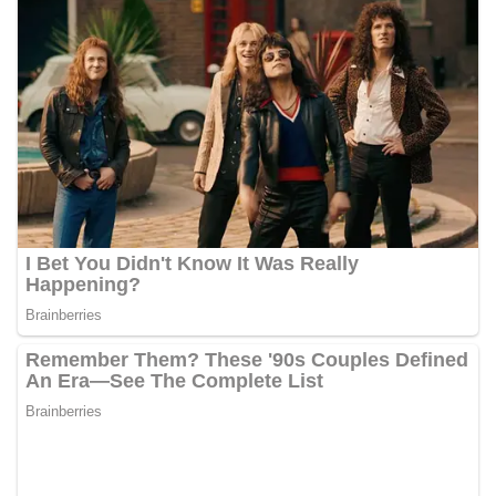
Bhabinkamtibmas di tengah-tengah warga
diharapkan dapat semakin mempererat
hubungan kemitraan antara Polri dan
masyarakat, sekaligus membangun kesadaran
kolektif warga akan pentingnya menjaga
keamanan, ketertiban, dan kekompakan
lingkungan, khususnya dalam menyambut
momentum bersejarah HUT Kemerdekaan
Republik Indonesia.‎Kegiatan sambang ini
rencananya akan terus dilaksanakan secara rutin
oleh Bhabinkamtibmas di wilayah Kelurahan
Sunggal sebagai bagian dari upaya menciptakan
situasi Kamtibmas yang aman dan kondusif,
sekaligus menumbuhkan semangat nasionalisme
warga dalam menyambut Hari Kemerdekaan RI.
Percepat Penanganan Infrastruktur Kota Medan,
Dinas SDABMBK Perkuat Sinergi dengan
Kecamatan
Ketua DPRD Medan Terima Silaturahmi Kapolres
Belawan, Bahas Narkoba, Kriminalitas hingga
Potensi Ekonomi
Bhabinkamtibmas Polsek Medan Sunggal
Sambangi Warga Kelurahan Sunggal, Ingatkan