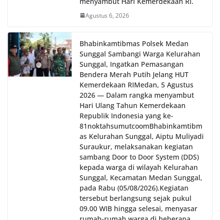
menyambut Hari Kemerdekaan RI.
Agustus 6, 2026
Bhabinkamtibmas Polsek Medan
Sunggal Sambangi Warga Kelurahan
Sunggal, Ingatkan Pemasangan
Bendera Merah Putih Jelang HUT
Kemerdekaan RI‎‎Medan, 5 Agustus
2026 — Dalam rangka menyambut
Hari Ulang Tahun Kemerdekaan
Republik Indonesia yang ke-
81noktahsumutcoomBhabinkamtibm
as Kelurahan Sunggal, Aiptu Muliyadi
Suraukur, melaksanakan kegiatan
sambang Door to Door System (DDS)
kepada warga di wilayah Kelurahan
Sunggal, Kecamatan Medan Sunggal,
pada Rabu (05/08/2026).‎‎Kegiatan
tersebut berlangsung sejak pukul
09.00 WIB hingga selesai, menyasar
rumah-rumah warga di beberapa