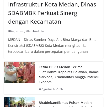
Infrastruktur Kota Medan, Dinas
dan kondusif hingga puncak perayaan HUT
Kemerdekaan RI berlangsung.‎‎Wujud Kedekatan
SDABMBK Perkuat Sinergi
Polri dengan Masyarakat‎Kegiatan sambang Door
to Door System ini merupakan salah satu bentuk
dengan Kecamatan
implementasi program Polri Presisi yang
mengedepankan kehadiran dan kedekatan
personel Kepolisian dengan masyarakat. Melalui
Agustus 6, 2026
Admin
kegiatan semacam ini, Bhabinkamtibmas tidak
MEDAN – Dinas Sumber Daya Air, Bina Marga dan Bina
hanya berperan sebagai penyampai informasi
Konstruksi (SDABMBK) Kota Medan menghadirkan
dan imbauan, tetapi juga sebagai mitra
masyarakat dalam menjaga keamanan lingkungan
terobosan baru dalam percepatan pembangunan
secara bersama-sama.‎‎Kehadiran
Bhabinkamtibmas di tengah-tengah warga
diharapkan dapat semakin mempererat
Ketua DPRD Medan Terima
hubungan kemitraan antara Polri dan
Silaturahmi Kapolres Belawan, Bahas
masyarakat, sekaligus membangun kesadaran
Narkoba, Kriminalitas hingga Potensi
kolektif warga akan pentingnya menjaga
Ekonomi
keamanan, ketertiban, dan kekompakan
lingkungan, khususnya dalam menyambut
Agustus 6, 2026
momentum bersejarah HUT Kemerdekaan
Republik Indonesia.‎Kegiatan sambang ini
Bhabinkamtibmas Polsek Medan
rencananya akan terus dilaksanakan secara rutin