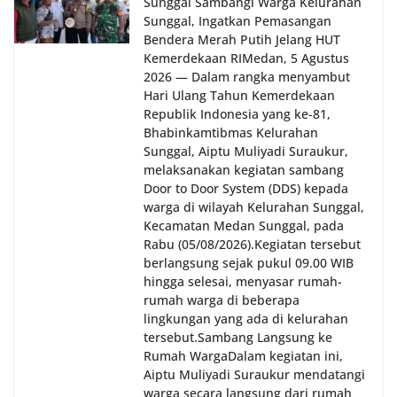
Sunggal Sambangi Warga Kelurahan
oleh Bhabinkamtibmas di wilayah Kelurahan
Sunggal sebagai bagian dari upaya menciptakan
Sunggal, Ingatkan Pemasangan
situasi Kamtibmas yang aman dan kondusif,
Bendera Merah Putih Jelang HUT
sekaligus menumbuhkan semangat nasionalisme
Kemerdekaan RI‎‎Medan, 5 Agustus
warga dalam menyambut Hari Kemerdekaan RI.
2026 — Dalam rangka menyambut
Hari Ulang Tahun Kemerdekaan
Republik Indonesia yang ke-81,
Bhabinkamtibmas Kelurahan
Sunggal, Aiptu Muliyadi Suraukur,
melaksanakan kegiatan sambang
Door to Door System (DDS) kepada
warga di wilayah Kelurahan Sunggal,
Kecamatan Medan Sunggal, pada
Rabu (05/08/2026).‎‎Kegiatan tersebut
berlangsung sejak pukul 09.00 WIB
hingga selesai, menyasar rumah-
rumah warga di beberapa
lingkungan yang ada di kelurahan
tersebut.‎Sambang Langsung ke
Rumah Warga‎Dalam kegiatan ini,
Aiptu Muliyadi Suraukur mendatangi
warga secara langsung dari rumah