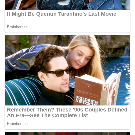
Bhabinkamtibmas dapat menghimpun informasi
awal terkait situasi sosial, potensi kerawanan,
maupun hal-hal yang dapat mengganggu
kondusivitas wilayah, khususnya menjelang
perayaan HUT Kemerdekaan RI yang biasanya
diwarnai dengan berbagai kegiatan dan
keramaian warga.‎‎Dengan adanya deteksi dini ini,
diharapkan potensi gangguan keamanan dapat
diantisipasi sejak awal sehingga situasi di
Kelurahan Sunggal tetap terjaga aman, tertib,
dan kondusif hingga puncak perayaan HUT
Kemerdekaan RI berlangsung.‎‎Wujud Kedekatan
Polri dengan Masyarakat‎Kegiatan sambang Door
to Door System ini merupakan salah satu bentuk
implementasi program Polri Presisi yang
mengedepankan kehadiran dan kedekatan
personel Kepolisian dengan masyarakat. Melalui
kegiatan semacam ini, Bhabinkamtibmas tidak
hanya berperan sebagai penyampai informasi
dan imbauan, tetapi juga sebagai mitra
masyarakat dalam menjaga keamanan lingkungan
secara bersama-sama.‎‎Kehadiran