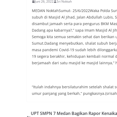
Juni 26, 2022
Sri Noktah
lingkungan tempa
komunikasi dua a
MEDAN NoktahSumut- 25/6/2022Waka Polda Sumut
keluhan maupun in
subuh di Masjid Al Jihad, Jalan Abdullah Lubis,
sekitar mereka.‎‎
disambut jamaah serta para pengurus BKM Masj
dalam kegiatan s
warga untuk mem
Dadang apa kabarnya?,” sapa Imam Masjid Al Jiha
penuh, bukan set
Semoga kita semua semakin sehat dan berikan 
penghormatan dan
Sumut.Dadang menyebutkan, shalat subuh berjam
perayaan HUT Kem
masa pandemi Covid-19 sudah lebih dilonggarka
bahwa pemasanga
salah satu wujud 
19 segera berakhir, kehidupan kembali normal 
memperingati hari
berjamaah dari satu masjid ke masjid lainnya,” 
mengimbau kepad
mempersiapkan d
depan rumah masi
bentuk penghorma
para pahlawan ya
“Itulah indahnya bersilaturahim setelah shalat
Aiptu Muliyadi Su
umur panjang yang berkah,” pungkasnya.(srisaha
juga menambahka
bendera yang aka
dalam keadaan ber
dikibarkan sebaga
UPT SMPN 7 Medan Bagikan Rapor Kenaik