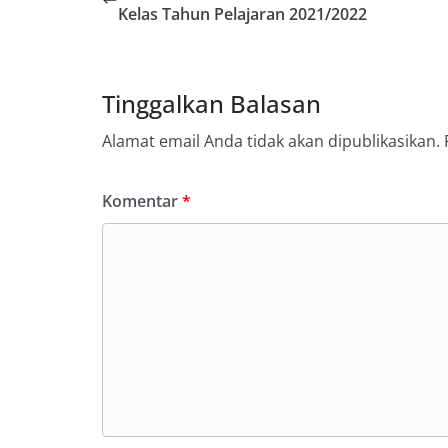
menyampaikan imb
Kelas Tahun Pelajaran 2021/2022
sambang DDS ini 
deteksi dini (ear
gangguan keamana
(Kamtibmas) di li
Tinggalkan Balasan
interaksi langsu
menghimpun inform
Alamat email Anda tidak akan dipublikasikan.
kerawanan, maup
kondusivitas wil
Kemerdekaan RI y
Komentar
*
kegiatan dan kera
ini, diharapkan 
diantisipasi sejak
Sunggal tetap ter
puncak perayaan 
Kedekatan Polri 
Door to Door Syst
implementasi pro
kehadiran dan ke
masyarakat. Melal
Bhabinkamtibmas 
penyampai inform
mitra masyarakat