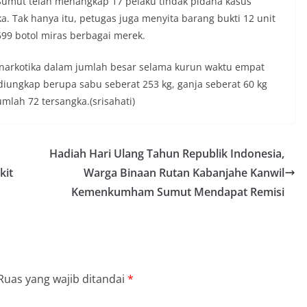
Sumut telah menangkap 17 pelaku tindak pidana kasus
a. Tak hanya itu, petugas juga menyita barang bukti 12 unit
599 botol miras berbagai merek.
narkotika dalam jumlah besar selama kurun waktu empat
 diungkap berupa sabu seberat 253 kg, ganja seberat 60 kg
umlah 72 tersangka.(srisahati)
Hadiah Hari Ulang Tahun Republik Indonesia,
kit
Warga Binaan Rutan Kabanjahe Kanwil
Kemenkumham Sumut Mendapat Remisi
Ruas yang wajib ditandai
*