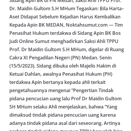
Sidang Apin BK di PN Medan, Saksi Ahli TPPU Prof.
Dr. Maidin Gultom S.H MHum Tegaskan: Bila Harta–
Aset Didapat Sebelum Kejadian Harus Kembalikan
Kepada Apin BK MEDAN, Noktahsumut.com — Tim
Penasihat Hukum terdakwa di Sidang Apin BK Bos
Judi Online Sumut menghadirkan Saksi Ahli TPPU
Prof. Dr Maidin Gultom S.H MHum, digelar di Ruang
Cakra XI Pengadilan Negeri (PN) Medan. Senin
(15/5/2023). Sidang dibuka oleh Majelis Hakim di
Ketuai Dahlan, awalnya Penasihat Hukum (PH)
terdakwa Apin bertanya kepada ahli terkait
pengetahuannya mengenai “Pengertian Tindak
pidana pencucian uang lalu Prof Dr Maidin Gultom
SH MHum selaku Ahli menjelaskan, bahwa “Yang
dimaksud tindak pidana pencucian uang karena
adanya tindak pidana asal dari seseorang. Artinya