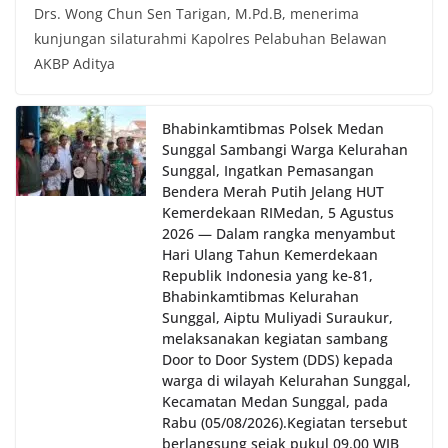
Drs. Wong Chun Sen Tarigan, M.Pd.B, menerima
dan kondusif hingga puncak perayaan HUT
Kemerdekaan RI berlangsung.‎‎Wujud Kedekatan
kunjungan silaturahmi Kapolres Pelabuhan Belawan
Polri dengan Masyarakat‎Kegiatan sambang Door
AKBP Aditya
to Door System ini merupakan salah satu bentuk
implementasi program Polri Presisi yang
mengedepankan kehadiran dan kedekatan
Bhabinkamtibmas Polsek Medan
personel Kepolisian dengan masyarakat. Melalui
Sunggal Sambangi Warga Kelurahan
kegiatan semacam ini, Bhabinkamtibmas tidak
Sunggal, Ingatkan Pemasangan
hanya berperan sebagai penyampai informasi
Bendera Merah Putih Jelang HUT
dan imbauan, tetapi juga sebagai mitra
Kemerdekaan RI‎‎Medan, 5 Agustus
masyarakat dalam menjaga keamanan lingkungan
2026 — Dalam rangka menyambut
secara bersama-sama.‎‎Kehadiran
Hari Ulang Tahun Kemerdekaan
Bhabinkamtibmas di tengah-tengah warga
Republik Indonesia yang ke-81,
diharapkan dapat semakin mempererat
Bhabinkamtibmas Kelurahan
hubungan kemitraan antara Polri dan
Sunggal, Aiptu Muliyadi Suraukur,
masyarakat, sekaligus membangun kesadaran
kolektif warga akan pentingnya menjaga
melaksanakan kegiatan sambang
keamanan, ketertiban, dan kekompakan
Door to Door System (DDS) kepada
lingkungan, khususnya dalam menyambut
warga di wilayah Kelurahan Sunggal,
momentum bersejarah HUT Kemerdekaan
Kecamatan Medan Sunggal, pada
Republik Indonesia.‎Kegiatan sambang ini
Rabu (05/08/2026).‎‎Kegiatan tersebut
rencananya akan terus dilaksanakan secara rutin
berlangsung sejak pukul 09.00 WIB