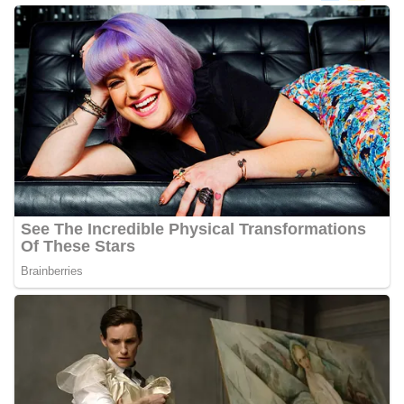
poin utama yang disampaikan dalam kegiatan
sambang ini adalah imbauan kepada warga untuk
memasang bendera Merah Putih secara penuh,
bukan setengah tiang, sebagai bentuk
penghormatan dan rasa cinta tanah air
menjelang perayaan HUT Kemerdekaan RI.
Petugas mengingatkan bahwa pemasangan
bendera dengan benar merupakan salah satu
wujud nyata partisipasi masyarakat dalam
memperingati hari bersejarah bangsa
Indonesia.‎‎”Kami mengimbau kepada seluruh
warga agar mulai mempersiapkan dan memasang
bendera Merah Putih di depan rumah masing-
masing secara penuh. Ini adalah bentuk
penghormatan kita bersama terhadap
perjuangan para pahlawan yang telah merebut
kemerdekaan,” ujar Aiptu Muliyadi Suraukur saat
berdialog dengan warga.‎‎Ia juga menambahkan
agar warga memperhatikan kondisi bendera yang
akan dikibarkan, memastikan bendera dalam
keadaan bersih, tidak sobek, dan layak untuk
dikibarkan sebagai simbol kehormatan
negara.‎‎‎Selain menyampaikan imbauan terkait