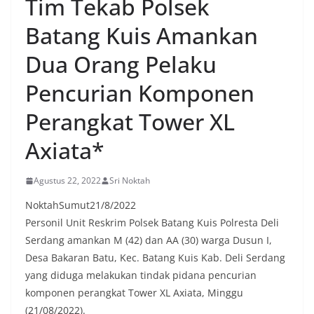
Tim Tekab Polsek
oleh warga, yang sebagian besar tengah bersiap
menyambut momentum HUT Kemerdekaan RI
Batang Kuis Amankan
dengan berbagai persiapan di lingkungan
masing-masing.‎Dalam dialog yang berlangsung
Dua Orang Pelaku
akrab, Bhabinkamtibmas menyapa warga,
menanyakan kondisi keamanan dan kenyamanan
Pencurian Komponen
lingkungan tempat tinggal, serta membuka ruang
komunikasi dua arah agar warga dapat
Perangkat Tower XL
menyampaikan keluhan maupun informasi terkait
situasi kamtibmas di sekitar mereka.‎‎‎Salah satu
Axiata*
poin utama yang disampaikan dalam kegiatan
sambang ini adalah imbauan kepada warga untuk
memasang bendera Merah Putih secara penuh,
Agustus 22, 2022
Sri Noktah
bukan setengah tiang, sebagai bentuk
penghormatan dan rasa cinta tanah air
NoktahSumut21/8/2022
menjelang perayaan HUT Kemerdekaan RI.
Personil Unit Reskrim Polsek Batang Kuis Polresta Deli
Petugas mengingatkan bahwa pemasangan
Serdang amankan M (42) dan AA (30) warga Dusun I,
bendera dengan benar merupakan salah satu
wujud nyata partisipasi masyarakat dalam
Desa Bakaran Batu, Kec. Batang Kuis Kab. Deli Serdang
memperingati hari bersejarah bangsa
yang diduga melakukan tindak pidana pencurian
Indonesia.‎‎”Kami mengimbau kepada seluruh
komponen perangkat Tower XL Axiata, Minggu
warga agar mulai mempersiapkan dan memasang
(21/08/2022).
bendera Merah Putih di depan rumah masing-