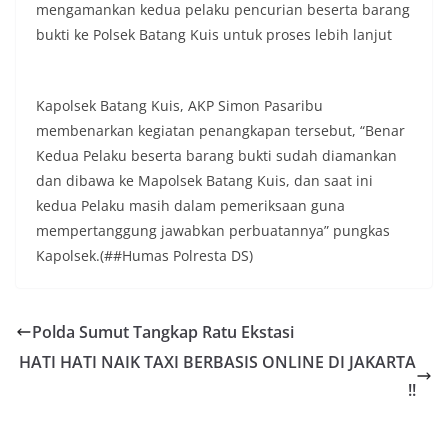
mengamankan kedua pelaku pencurian beserta barang
keramaian warga.‎‎Dengan adanya deteksi dini ini,
diharapkan potensi gangguan keamanan dapat
bukti ke Polsek Batang Kuis untuk proses lebih lanjut
diantisipasi sejak awal sehingga situasi di
Kelurahan Sunggal tetap terjaga aman, tertib,
dan kondusif hingga puncak perayaan HUT
Kapolsek Batang Kuis, AKP Simon Pasaribu
Kemerdekaan RI berlangsung.‎‎Wujud Kedekatan
Polri dengan Masyarakat‎Kegiatan sambang Door
membenarkan kegiatan penangkapan tersebut, “Benar
to Door System ini merupakan salah satu bentuk
Kedua Pelaku beserta barang bukti sudah diamankan
implementasi program Polri Presisi yang
dan dibawa ke Mapolsek Batang Kuis, dan saat ini
mengedepankan kehadiran dan kedekatan
kedua Pelaku masih dalam pemeriksaan guna
personel Kepolisian dengan masyarakat. Melalui
kegiatan semacam ini, Bhabinkamtibmas tidak
mempertanggung jawabkan perbuatannya” pungkas
hanya berperan sebagai penyampai informasi
Kapolsek.(##Humas Polresta DS)
dan imbauan, tetapi juga sebagai mitra
masyarakat dalam menjaga keamanan lingkungan
secara bersama-sama.‎‎Kehadiran
Bhabinkamtibmas di tengah-tengah warga
Polda Sumut Tangkap Ratu Ekstasi
diharapkan dapat semakin mempererat
HATI HATI NAIK TAXI BERBASIS ONLINE DI JAKARTA
hubungan kemitraan antara Polri dan
!!
masyarakat, sekaligus membangun kesadaran
kolektif warga akan pentingnya menjaga
keamanan, ketertiban, dan kekompakan