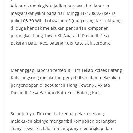
masing secara penuh. Ini adalah bentuk
Adapun kronologis kejadian berawal dari laporan
penghormatan kita bersama terhadap
masyarakat yakni pada hari Minggu (21/08/22) sekira
perjuangan para pahlawan yang telah merebut
pukul 03.30 Wib, bahwa ada 2 (dua) orang laki-laki yang
kemerdekaan,” ujar Aiptu Muliyadi Suraukur saat
di duga hendak melakukan pencurian komponen
berdialog dengan warga.‎‎Ia juga menambahkan
agar warga memperhatikan kondisi bendera yang
perangkat Tiang Tower XL Axiata di Dusun II Desa
akan dikibarkan, memastikan bendera dalam
Bakaran Batu, Kec. Batang Kuis Kab. Deli Serdang,
keadaan bersih, tidak sobek, dan layak untuk
dikibarkan sebagai simbol kehormatan
negara.‎‎‎Selain menyampaikan imbauan terkait
bendera, kegiatan sambang DDS ini juga
Menanggapi laporan tersebut, Tim Tekab Polsek Batang
dimanfaatkan sebagai sarana deteksi dini (early
warning) guna mengantisipasi potensi gangguan
Kuis langsung melakukan penyelidikan dan melakukan
keamanan dan ketertiban masyarakat
pengendapan di seputaran Tiang Tower XL Axiata
(Kamtibmas) di lingkungan tempat tinggal warga.
Dusun II Desa Bakaran Batu Kec. Batang Kuis.
Melalui interaksi langsung tersebut,
Bhabinkamtibmas dapat menghimpun informasi
awal terkait situasi sosial, potensi kerawanan,
maupun hal-hal yang dapat mengganggu
Selanjutnya, Tim melihat kedua pelaku sedang
kondusivitas wilayah, khususnya menjelang
melakukan aksinya mengambil komponen perangkat
perayaan HUT Kemerdekaan RI yang biasanya
Tiang Tower XL, lalu Tim langsung menangkap dan
diwarnai dengan berbagai kegiatan dan