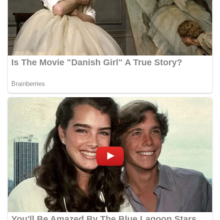
bendera, kegiatan sambang DDS ini juga
dimanfaatkan sebagai sarana deteksi dini (early
warning) guna mengantisipasi potensi gangguan
keamanan dan ketertiban masyarakat
(Kamtibmas) di lingkungan tempat tinggal warga.
Melalui interaksi langsung tersebut,
Bhabinkamtibmas dapat menghimpun informasi
awal terkait situasi sosial, potensi kerawanan,
maupun hal-hal yang dapat mengganggu
kondusivitas wilayah, khususnya menjelang
perayaan HUT Kemerdekaan RI yang biasanya
diwarnai dengan berbagai kegiatan dan
keramaian warga.‎‎Dengan adanya deteksi dini ini,
diharapkan potensi gangguan keamanan dapat
diantisipasi sejak awal sehingga situasi di
Kelurahan Sunggal tetap terjaga aman, tertib,
dan kondusif hingga puncak perayaan HUT
Kemerdekaan RI berlangsung.‎‎Wujud Kedekatan
Polri dengan Masyarakat‎Kegiatan sambang Door
to Door System ini merupakan salah satu bentuk
implementasi program Polri Presisi yang
mengedepankan kehadiran dan kedekatan