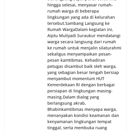
oleh Bhabinkamtibmas di wilayah Kelurahan
hingga selesai, menyasar rumah-
Sunggal sebagai bagian dari upaya menciptakan
rumah warga di beberapa
situasi Kamtibmas yang aman dan kondusif,
lingkungan yang ada di kelurahan
sekaligus menumbuhkan semangat nasionalisme
tersebut.‎Sambang Langsung ke
warga dalam menyambut Hari Kemerdekaan RI.
Rumah Warga‎Dalam kegiatan ini,
Aiptu Muliyadi Suraukur mendatangi
warga secara langsung dari rumah
ke rumah untuk menjalin silaturahmi
sekaligus menyampaikan pesan-
pesan kamtibmas. Kehadiran
petugas disambut baik oleh warga,
yang sebagian besar tengah bersiap
menyambut momentum HUT
Kemerdekaan RI dengan berbagai
persiapan di lingkungan masing-
masing.‎Dalam dialog yang
berlangsung akrab,
Bhabinkamtibmas menyapa warga,
menanyakan kondisi keamanan dan
kenyamanan lingkungan tempat
tinggal, serta membuka ruang