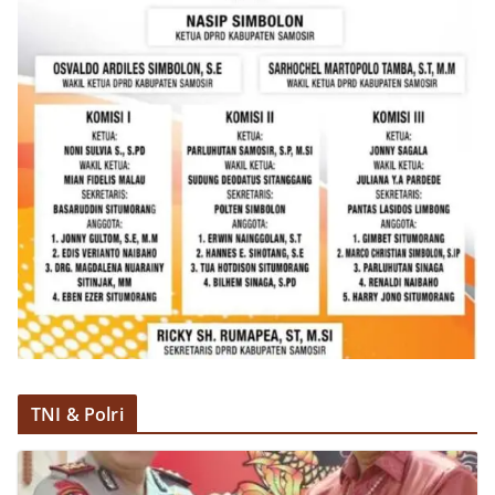
akrab, Bhabinkamtibmas menyapa warga,
menanyakan kondisi keamanan dan kenyamanan
lingkungan tempat tinggal, serta membuka ruang
komunikasi dua arah agar warga dapat
menyampaikan keluhan maupun informasi terkait
situasi kamtibmas di sekitar mereka.‎‎‎Salah satu
poin utama yang disampaikan dalam kegiatan
sambang ini adalah imbauan kepada warga untuk
memasang bendera Merah Putih secara penuh,
bukan setengah tiang, sebagai bentuk
penghormatan dan rasa cinta tanah air
menjelang perayaan HUT Kemerdekaan RI.
Petugas mengingatkan bahwa pemasangan
bendera dengan benar merupakan salah satu
wujud nyata partisipasi masyarakat dalam
memperingati hari bersejarah bangsa
Indonesia.‎‎”Kami mengimbau kepada seluruh
warga agar mulai mempersiapkan dan memasang
TNI & Polri
bendera Merah Putih di depan rumah masing-
masing secara penuh. Ini adalah bentuk
penghormatan kita bersama terhadap
perjuangan para pahlawan yang telah merebut