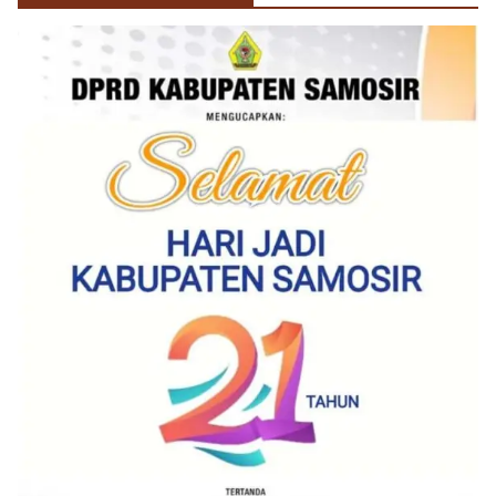
Sambangi Warga Kelurahan Sunggal, Ingatkan
Pemasangan Bendera Merah Putih Jelang HUT
Kemerdekaan RI‎‎Medan, 5 Agustus 2026 — Dalam
rangka menyambut Hari Ulang Tahun
Kemerdekaan Republik Indonesia yang ke-
81noktahsumutcoomBhabinkamtibmas Kelurahan
Sunggal, Aiptu Muliyadi Suraukur, melaksanakan
kegiatan sambang Door to Door System (DDS)
kepada warga di wilayah Kelurahan Sunggal,
Kecamatan Medan Sunggal, pada Rabu
(05/08/2026).‎‎Kegiatan tersebut berlangsung sejak
pukul 09.00 WIB hingga selesai, menyasar rumah-
rumah warga di beberapa lingkungan yang ada di
kelurahan tersebut.‎Sambang Langsung ke Rumah
Warga‎Dalam kegiatan ini, Aiptu Muliyadi
Suraukur mendatangi warga secara langsung dari
rumah ke rumah untuk menjalin silaturahmi
sekaligus menyampaikan pesan-pesan
kamtibmas. Kehadiran petugas disambut baik
oleh warga, yang sebagian besar tengah bersiap
menyambut momentum HUT Kemerdekaan RI
dengan berbagai persiapan di lingkungan
masing-masing.‎Dalam dialog yang berlangsung