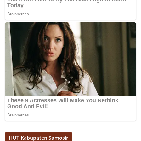
personel Kepolisian dengan masyarakat. Melalui
kegiatan semacam ini, Bhabinkamtibmas tidak
hanya berperan sebagai penyampai informasi
dan imbauan, tetapi juga sebagai mitra
masyarakat dalam menjaga keamanan lingkungan
secara bersama-sama.‎‎Kehadiran
Bhabinkamtibmas di tengah-tengah warga
diharapkan dapat semakin mempererat
hubungan kemitraan antara Polri dan
masyarakat, sekaligus membangun kesadaran
kolektif warga akan pentingnya menjaga
keamanan, ketertiban, dan kekompakan
lingkungan, khususnya dalam menyambut
momentum bersejarah HUT Kemerdekaan
Republik Indonesia.‎Kegiatan sambang ini
rencananya akan terus dilaksanakan secara rutin
oleh Bhabinkamtibmas di wilayah Kelurahan
Sunggal sebagai bagian dari upaya menciptakan
situasi Kamtibmas yang aman dan kondusif,
sekaligus menumbuhkan semangat nasionalisme
warga dalam menyambut Hari Kemerdekaan RI.
Bhabinkamtibmas Polsek Medan Sunggal
HUT Kabupaten Samosir