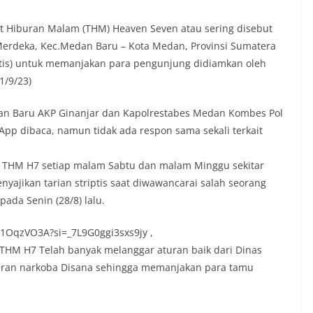
 Hiburan Malam (THM) Heaven Seven atau sering disebut
l.Merdeka, Kec.Medan Baru – Kota Medan, Provinsi Sumatera
iptis) untuk memanjakan para pengunjung didiamkan oleh
1/9/23)
an Baru AKP Ginanjar dan Kapolrestabes Medan Kombes Pol
App dibaca, namun tidak ada respon sama sekali terkait
, THM H7 setiap malam Sabtu dan malam Minggu sekitar
yajikan tarian striptis saat diwawancarai salah seorang
ada Senin (28/8) lalu.
71OqzVO3A?si=_7L9G0ggi3sxs9jy ,
 THM H7 Telah banyak melanggar aturan baik dari Dinas
edaran narkoba Disana sehingga memanjakan para tamu