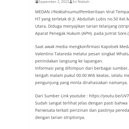
September 2, 2023
Sri Noktah
MEDAN //NoktahsumutPemberitaan Viral Tempat
H7 yang terletak di Jl. Abdullah Lubis no.50 Ke
Utara, Diduga menyajikan tarian telanjang (str
Aparat Penegak Hukum (APH), pada Jum’at Sore.(
Saat awak media mengkonfirmasi Kapolsek Med
Valentino Tatareda melalui pesan singkat Whats
penindakan langsung ke lapangan.
Informasi yang dihimpun dari berbagai sumber
tengah malam pukul 00.00 Wib keatas, selalu men
pengunjung yang minta dirahasiakan namanya, p
Dari Sumber Link youtube : https://youtu.be/UV
Sudah sangat terlihat jelas dengan pasti bahwa
Pariwisata terkait perizinan dan pastinya per
dengan tarian striptisnya.