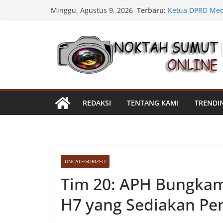
Percepat Penang
Skip
Terbaru:
Minggu, Agustus 9, 2026
SDABMBK Perkua
to
Ketua DPRD Meda
Bahas Narkoba, 
content
Kadis SDABMBK K
Parit Jalan Tadu
Satres Narkoba 
Sabu, Sita 19,6
Asahan Amankan 
Barang Bukti
Ini Alasan Plh 
REDAKSI
TENTANG KAMI
TRENDI
Segera Dievalua
UNCATEGORIZED
Tim 20: APH Bungkam 
H7 yang Sediakan Pen