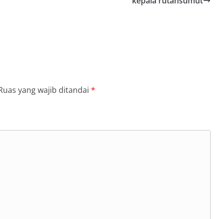
kepala rutansumut
Ruas yang wajib ditandai
*