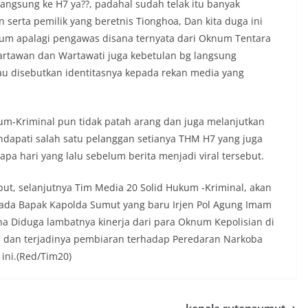
langsung ke H7 ya??, padahal sudah telak itu banyak
serta pemilik yang beretnis Tionghoa, Dan kita duga ini
kum apalagi pengawas disana ternyata dari Oknum Tentara
rtawan dan Wartawati juga kebetulan bg langsung
mau disebutkan identitasnya kepada rekan media yang
um-Kriminal pun tidak patah arang dan juga melanjutkan
mendapati salah satu pelanggan setianya THM H7 yang juga
pa hari yang lalu sebelum berita menjadi viral tersebut.
but, selanjutnya Tim Media 20 Solid Hukum -Kriminal, akan
ada Bapak Kapolda Sumut yang baru Irjen Pol Agung Imam
na Diduga lambatnya kinerja dari para Oknum Kepolisian di
 dan terjadinya pembiaran terhadap Peredaran Narkoba
ini.(Red/Tim20)