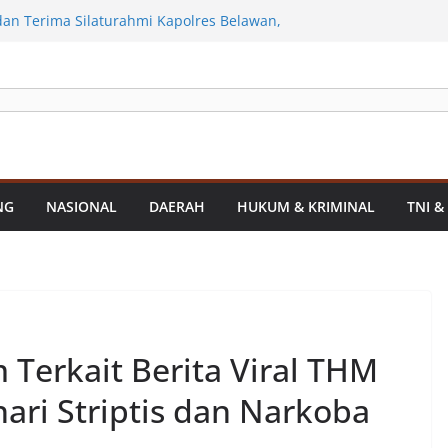
anan Infrastruktur Kota Medan, Dinas
t Sinergi dengan Kecamatan
n Terima Silaturahmi Kapolres Belawan,
Kriminalitas hingga Potensi Ekonomi
erahkan Sejumlah Alat Berat Bersihkan
an Dari Sedimentasi Tebal
Polres Asahan Amankan Pria Pengedar
0 Gram Barang Satres Narkoba Polres
Pria Pengedar Sabu, Sita 19,60 Gram
Sekda Medan Sarankan Jhon Ester Lase
NG
NASIONAL
DAERAH
HUKUM & KRIMINAL
TNI &
si
Terkait Berita Viral THM
ari Striptis dan Narkoba