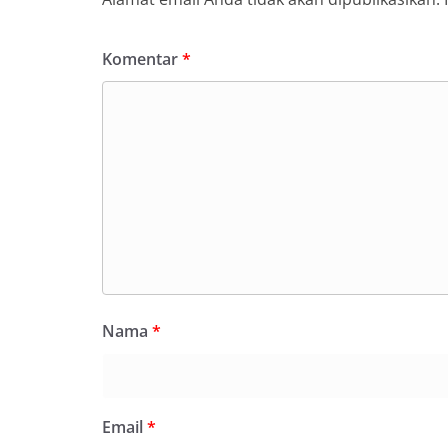
SDABMBK Perkuat 
Komentar
*
Nama
*
Email
*