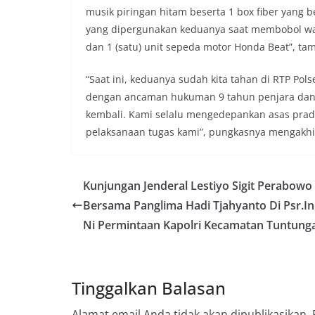
penyampai informa
musik piringan hitam beserta 1 box fiber yang b
mitra masyarakat
yang dipergunakan keduanya saat membobol war
secara bersama-s
dan 1 (satu) unit sepeda motor Honda Beat”, ta
tengah-tengah wa
mempererat hubun
masyarakat, seka
“Saat ini, keduanya sudah kita tahan di RTP Po
warga akan penti
dengan ancaman hukuman 9 tahun penjara dan 
dan kekompakan l
kembali. Kami selalu mengedepankan asas pradu
menyambut momen
pelaksanaan tugas kami”, pungkasnya mengakhiri
Republik Indonesi
terus dilaksanaka
wilayah Kelurahan
menciptakan situ
Kunjungan Jenderal Lestiyo Sigit Perabowo
sekaligus menum
Bersama Panglima Hadi Tjahyanto Di Psr.I
dalam menyambut
Satres Narkoba P
Ni Permintaan Kapolri Kecamatan Tuntung
Sabu, Sita 19,60 
Asahan Amankan P
Barang Bukti
Ini Alasan Plh Se
Tinggalkan Balasan
Segera Dievaluasi
Percepat Penangan
Alamat email Anda tidak akan dipublikasikan.