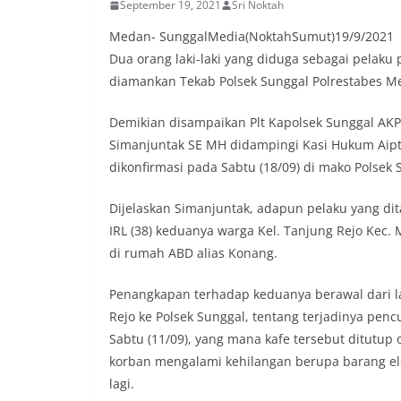
September 19, 2021
Sri Noktah
berlangsung akra
menanyakan kond
Medan- SunggalMedia(NoktahSumut)19/9/2021
lingkungan tempa
Dua orang laki-laki yang diduga sebagai pelaku p
komunikasi dua a
keluhan maupun in
diamankan Tekab Polsek Sunggal Polrestabes Med
sekitar mereka.‎‎‎
dalam kegiatan s
Demikian disampaikan Plt Kapolsek Sunggal AKP
warga untuk mema
Simanjuntak SE MH didampingi Kasi Hukum Aipt
penuh, bukan sete
dikonfirmasi pada Sabtu (18/09) di mako Polsek 
penghormatan dan 
perayaan HUT Kem
bahwa pemasanga
Dijelaskan Simanjuntak, adapun pelaku yang dit
salah satu wujud 
IRL (38) keduanya warga Kel. Tanjung Rejo Kec
memperingati hari
di rumah ABD alias Konang.
mengimbau kepada
mempersiapkan d
depan rumah masi
Penangkapan terhadap keduanya berawal dari l
bentuk penghorma
Rejo ke Polsek Sunggal, tentang terjadinya pencu
para pahlawan ya
Sabtu (11/09), yang mana kafe tersebut ditutu
Aiptu Muliyadi Sur
korban mengalami kehilangan berupa barang elekt
juga menambahkan
bendera yang aka
lagi.
dalam keadaan ber