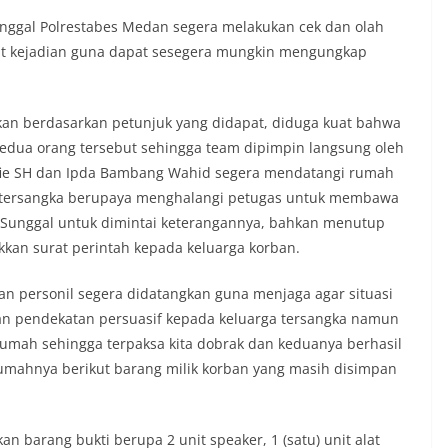
 simbol kehormatan negara.‎‎‎Selain
unggal Polrestabes Medan segera melakukan cek dan olah
auan terkait bendera, kegiatan
pat kejadian guna dapat sesegera mungkin mengungkap
juga dimanfaatkan sebagai sarana
y warning) guna mengantisipasi potensi
n dan ketertiban masyarakat
ngkungan tempat tinggal warga. Melalui
kukan berdasarkan petunjuk yang didapat, diduga kuat bahwa
g tersebut, Bhabinkamtibmas dapat
edua orang tersebut sehingga team dipimpin langsung oleh
si awal terkait situasi sosial, potensi
Sofie SH dan Ipda Bambang Wahid segera mendatangi rumah
n hal-hal yang dapat mengganggu
 tersangka berupaya menghalangi petugas untuk membawa
ayah, khususnya menjelang perayaan HUT
ang biasanya diwarnai dengan berbagai
ek Sunggal untuk dimintai keterangannya, bahkan menutup
maian warga.‎‎Dengan adanya deteksi dini
an surat perintah kepada keluarga korban.
potensi gangguan keamanan dapat
 awal sehingga situasi di Kelurahan
an personil segera didatangkan guna menjaga agar situasi
jaga aman, tertib, dan kondusif hingga
kan pendekatan persuasif kepada keluarga tersangka namun
HUT Kemerdekaan RI berlangsung.‎‎Wujud
dengan Masyarakat‎Kegiatan sambang
rumah sehingga terpaksa kita dobrak dan keduanya berhasil
em ini merupakan salah satu bentuk
rumahnya berikut barang milik korban yang masih disimpan
gram Polri Presisi yang mengedepankan
dekatan personel Kepolisian dengan
ui kegiatan semacam ini,
tidak hanya berperan sebagai
 barang bukti berupa 2 unit speaker, 1 (satu) unit alat