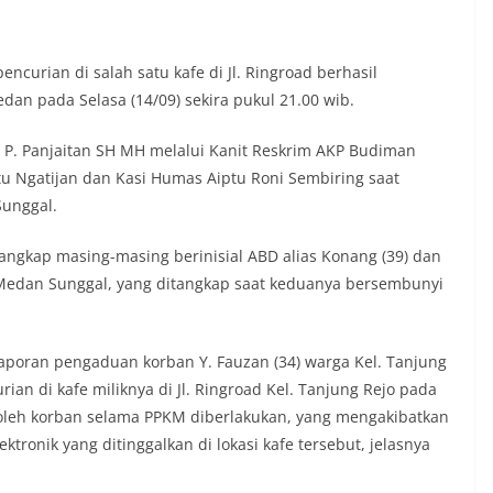
b, Bhabinkamtibmas menyapa warga,
isi keamanan dan kenyamanan
t tinggal, serta membuka ruang
encurian di salah satu kafe di Jl. Ringroad berhasil
rah agar warga dapat menyampaikan
formasi terkait situasi kamtibmas di
an pada Selasa (14/09) sekira pukul 21.00 wib.
Salah satu poin utama yang disampaikan
ambang ini adalah imbauan kepada
 P. Panjaitan SH MH melalui Kanit Reskrim AKP Budiman
sang bendera Merah Putih secara
u Ngatijan dan Kasi Humas Aiptu Roni Sembiring saat
ngah tiang, sebagai bentuk
Sunggal.
rasa cinta tanah air menjelang
erdekaan RI. Petugas mengingatkan
n bendera dengan benar merupakan
angkap masing-masing berinisial ABD alias Konang (39) dan
nyata partisipasi masyarakat dalam
. Medan Sunggal, yang ditangkap saat keduanya bersembunyi
 bersejarah bangsa Indonesia.‎‎”Kami
 seluruh warga agar mulai
an memasang bendera Merah Putih di
ng-masing secara penuh. Ini adalah
aporan pengaduan korban Y. Fauzan (34) warga Kel. Tanjung
tan kita bersama terhadap perjuangan
rian di kafe miliknya di Jl. Ringroad Kel. Tanjung Rejo pada
ng telah merebut kemerdekaan,” ujar
p oleh korban selama PPKM diberlakukan, yang mengakibatkan
aukur saat berdialog dengan warga.‎‎Ia
ronik yang ditinggalkan di lokasi kafe tersebut, jelasnya
 agar warga memperhatikan kondisi
n dikibarkan, memastikan bendera
sih, tidak sobek, dan layak untuk