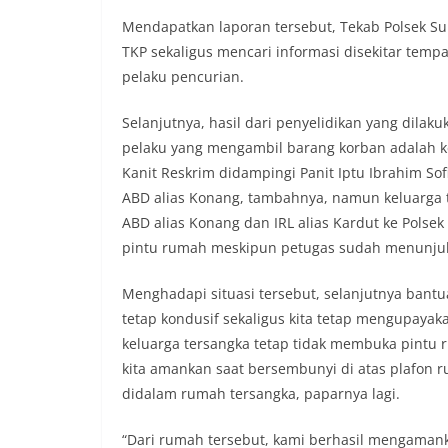
dikibarkan sebagai
Mendapatkan laporan tersebut, Tekab Polsek S
menyampaikan imb
TKP sekaligus mencari informasi disekitar tem
sambang DDS ini 
pelaku pencurian.
deteksi dini (earl
gangguan keamana
(Kamtibmas) di li
Selanjutnya, hasil dari penyelidikan yang dila
interaksi langsun
pelaku yang mengambil barang korban adalah k
menghimpun informa
Kanit Reskrim didampingi Panit Iptu Ibrahim 
kerawanan, maupu
ABD alias Konang, tambahnya, namun keluarga
kondusivitas wil
Kemerdekaan RI y
ABD alias Konang dan IRL alias Kardut ke Pols
kegiatan dan kera
pintu rumah meskipun petugas sudah menunjukk
ini, diharapkan 
diantisipasi sejak
Menghadapi situasi tersebut, selanjutnya bantu
Sunggal tetap ter
tetap kondusif sekaligus kita tetap mengupaya
puncak perayaan 
Kedekatan Polri 
keluarga tersangka tetap tidak membuka pintu 
Door to Door Syst
kita amankan saat bersembunyi di atas plafon 
implementasi pro
didalam rumah tersangka, paparnya lagi.
kehadiran dan ke
masyarakat. Melal
Bhabinkamtibmas 
“Dari rumah tersebut, kami berhasil mengamankan