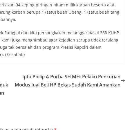
si dan imbauan, tetapi juga sebagai
erisikan 94 keping piringan hitam milik korban beserta alat
 dalam menjaga keamanan lingkungan
ung korban berupa 1 (satu) buah Obeng, 1 (satu) buah tang
ama.‎‎Kehadiran Bhabinkamtibmas di
mbahnya.
rga diharapkan dapat semakin
gan kemitraan antara Polri dan
ligus membangun kesadaran kolektif
lsek Sunggal dan kita persangkakan melanggar pasal 363 KUHP
ngnya menjaga keamanan, ketertiban,
kami juga menghimbau agar kejadian serupa tidak terulang
ingkungan, khususnya dalam
ga tak bersalah dan program Presisi Kapolri dalam
tum bersejarah HUT Kemerdekaan
. (Srisahati)
a.‎Kegiatan sambang ini rencananya akan
n secara rutin oleh Bhabinkamtibmas di
 Sunggal sebagai bagian dari upaya
asi Kamtibmas yang aman dan kondusif,
Iptu Philip A Purba SH MH: Pelaku Pencurian
buhkan semangat nasionalisme warga
nduk
Modus Jual Beli HP Bekas Sudah Kami Amankan
 Hari Kemerdekaan RI.
olres Asahan Amankan Pria Pengedar
an
Gram Barang Satres Narkoba Polres
ria Pengedar Sabu, Sita 19,60 Gram
kda Medan Sarankan Jhon Ester Lase
an Infrastruktur Kota Medan, Dinas
Ruas yang wajib ditandai
*