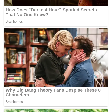
Bhabinkamtibmas di tengah-tengah warga
diharapkan dapat semakin mempererat
hubungan kemitraan antara Polri dan
masyarakat, sekaligus membangun kesadaran
kolektif warga akan pentingnya menjaga
keamanan, ketertiban, dan kekompakan
lingkungan, khususnya dalam menyambut
momentum bersejarah HUT Kemerdekaan
Republik Indonesia.‎Kegiatan sambang ini
rencananya akan terus dilaksanakan secara rutin
oleh Bhabinkamtibmas di wilayah Kelurahan
Sunggal sebagai bagian dari upaya menciptakan
situasi Kamtibmas yang aman dan kondusif,
sekaligus menumbuhkan semangat nasionalisme
warga dalam menyambut Hari Kemerdekaan RI.
Percepat Penanganan Infrastruktur Kota Medan,
Dinas SDABMBK Perkuat Sinergi dengan
Kecamatan
Ketua DPRD Medan Terima Silaturahmi Kapolres
Belawan, Bahas Narkoba, Kriminalitas hingga
Potensi Ekonomi
Bhabinkamtibmas Polsek Medan Sunggal