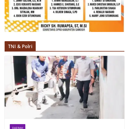
dan kondusif hingga puncak perayaan HUT
Kemerdekaan RI berlangsung.‎‎Wujud Kedekatan
Polri dengan Masyarakat‎Kegiatan sambang Door
to Door System ini merupakan salah satu bentuk
implementasi program Polri Presisi yang
mengedepankan kehadiran dan kedekatan
personel Kepolisian dengan masyarakat. Melalui
kegiatan semacam ini, Bhabinkamtibmas tidak
TNI & Polri
hanya berperan sebagai penyampai informasi
dan imbauan, tetapi juga sebagai mitra
masyarakat dalam menjaga keamanan lingkungan
secara bersama-sama.‎‎Kehadiran
Bhabinkamtibmas di tengah-tengah warga
diharapkan dapat semakin mempererat
hubungan kemitraan antara Polri dan
masyarakat, sekaligus membangun kesadaran
kolektif warga akan pentingnya menjaga
keamanan, ketertiban, dan kekompakan
lingkungan, khususnya dalam menyambut
momentum bersejarah HUT Kemerdekaan
Republik Indonesia.‎Kegiatan sambang ini
rencananya akan terus dilaksanakan secara rutin
DAERAH