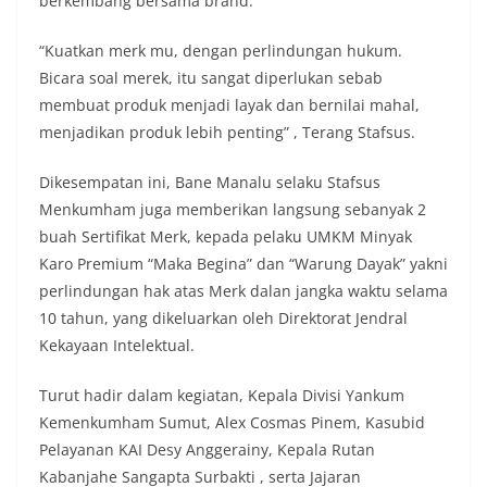
berkembang bersama brand.
lingkungan, khususnya dalam menyambut
momentum bersejarah HUT Kemerdekaan
Republik Indonesia.‎Kegiatan sambang ini
“Kuatkan merk mu, dengan perlindungan hukum.
rencananya akan terus dilaksanakan secara rutin
Bicara soal merek, itu sangat diperlukan sebab
oleh Bhabinkamtibmas di wilayah Kelurahan
membuat produk menjadi layak dan bernilai mahal,
Sunggal sebagai bagian dari upaya menciptakan
menjadikan produk lebih penting” , Terang Stafsus.
situasi Kamtibmas yang aman dan kondusif,
sekaligus menumbuhkan semangat nasionalisme
warga dalam menyambut Hari Kemerdekaan RI.
Dikesempatan ini, Bane Manalu selaku Stafsus
Bhabinkamtibmas Polsek Medan Sunggal
Menkumham juga memberikan langsung sebanyak 2
Sambangi Warga Kelurahan Sunggal, Ingatkan
buah Sertifikat Merk, kepada pelaku UMKM Minyak
Pemasangan Bendera Merah Putih Jelang HUT
Kemerdekaan RI‎‎Medan, 5 Agustus 2026 — Dalam
Karo Premium “Maka Begina” dan “Warung Dayak” yakni
rangka menyambut Hari Ulang Tahun
perlindungan hak atas Merk dalan jangka waktu selama
Kemerdekaan Republik Indonesia yang ke-81,
10 tahun, yang dikeluarkan oleh Direktorat Jendral
Bhabinkamtibmas Kelurahan Sunggal, Aiptu
Kekayaan Intelektual.
Muliyadi Suraukur, melaksanakan kegiatan
sambang Door to Door System (DDS) kepada
warga di wilayah Kelurahan Sunggal, Kecamatan
Turut hadir dalam kegiatan, Kepala Divisi Yankum
Medan Sunggal, pada Rabu (05/08/2026).‎‎Kegiatan
Kemenkumham Sumut, Alex Cosmas Pinem, Kasubid
tersebut berlangsung sejak pukul 09.00 WIB
Pelayanan KAI Desy Anggerainy, Kepala Rutan
hingga selesai, menyasar rumah-rumah warga di
Kabanjahe Sangapta Surbakti , serta Jajaran
beberapa lingkungan yang ada di kelurahan