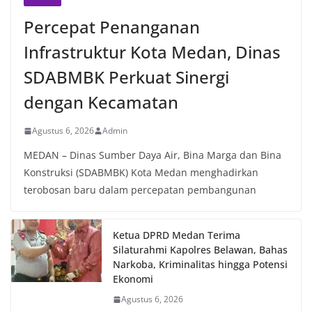
oleh Bhabinkamtibmas di wilayah Kelurahan
Sunggal sebagai bagian dari upaya menciptakan
Percepat Penanganan
situasi Kamtibmas yang aman dan kondusif,
Infrastruktur Kota Medan, Dinas
sekaligus menumbuhkan semangat nasionalisme
warga dalam menyambut Hari Kemerdekaan RI.
SDABMBK Perkuat Sinergi
dengan Kecamatan
Agustus 6, 2026
Admin
MEDAN – Dinas Sumber Daya Air, Bina Marga dan Bina
Konstruksi (SDABMBK) Kota Medan menghadirkan
terobosan baru dalam percepatan pembangunan
Ketua DPRD Medan Terima
Silaturahmi Kapolres Belawan, Bahas
Narkoba, Kriminalitas hingga Potensi
Ekonomi
Agustus 6, 2026