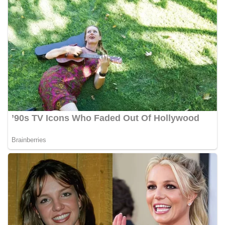
Sambangi Warga Kelurahan Sunggal, Ingatkan
Pemasangan Bendera Merah Putih Jelang HUT
Kemerdekaan RI‎‎Medan, 5 Agustus 2026 — Dalam
rangka menyambut Hari Ulang Tahun
Kemerdekaan Republik Indonesia yang ke-81,
Bhabinkamtibmas Kelurahan Sunggal, Aiptu
Muliyadi Suraukur, melaksanakan kegiatan
sambang Door to Door System (DDS) kepada
warga di wilayah Kelurahan Sunggal, Kecamatan
Medan Sunggal, pada Rabu (05/08/2026).‎‎Kegiatan
tersebut berlangsung sejak pukul 09.00 WIB
hingga selesai, menyasar rumah-rumah warga di
beberapa lingkungan yang ada di kelurahan
tersebut.‎Sambang Langsung ke Rumah
Warga‎Dalam kegiatan ini, Aiptu Muliyadi
Suraukur mendatangi warga secara langsung dari
rumah ke rumah untuk menjalin silaturahmi
sekaligus menyampaikan pesan-pesan
kamtibmas. Kehadiran petugas disambut baik
oleh warga, yang sebagian besar tengah bersiap
menyambut momentum HUT Kemerdekaan RI
dengan berbagai persiapan di lingkungan
masing-masing.‎Dalam dialog yang berlangsung