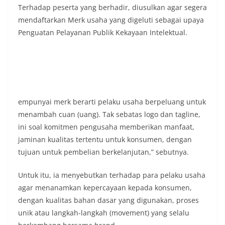
keramaian warga.‎‎Dengan adanya deteksi dini ini,
Terhadap peserta yang berhadir, diusulkan agar segera
diharapkan potensi gangguan keamanan dapat
mendaftarkan Merk usaha yang digeluti sebagai upaya
diantisipasi sejak awal sehingga situasi di
Penguatan Pelayanan Publik Kekayaan Intelektual.
Kelurahan Sunggal tetap terjaga aman, tertib,
dan kondusif hingga puncak perayaan HUT
Kemerdekaan RI berlangsung.‎‎Wujud Kedekatan
Polri dengan Masyarakat‎Kegiatan sambang Door
to Door System ini merupakan salah satu bentuk
implementasi program Polri Presisi yang
mengedepankan kehadiran dan kedekatan
empunyai merk berarti pelaku usaha berpeluang untuk
personel Kepolisian dengan masyarakat. Melalui
menambah cuan (uang). Tak sebatas logo dan tagline,
kegiatan semacam ini, Bhabinkamtibmas tidak
hanya berperan sebagai penyampai informasi
ini soal komitmen pengusaha memberikan manfaat,
dan imbauan, tetapi juga sebagai mitra
jaminan kualitas tertentu untuk konsumen, dengan
masyarakat dalam menjaga keamanan lingkungan
tujuan untuk pembelian berkelanjutan,” sebutnya.
secara bersama-sama.‎‎Kehadiran
Bhabinkamtibmas di tengah-tengah warga
Untuk itu, ia menyebutkan terhadap para pelaku usaha
diharapkan dapat semakin mempererat
hubungan kemitraan antara Polri dan
agar menanamkan kepercayaan kepada konsumen,
masyarakat, sekaligus membangun kesadaran
dengan kualitas bahan dasar yang digunakan, proses
kolektif warga akan pentingnya menjaga
unik atau langkah-langkah (movement) yang selalu
keamanan, ketertiban, dan kekompakan