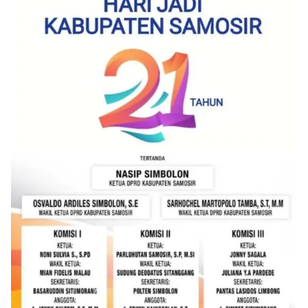
kemerdekaan,” ujar Aiptu Muliyadi Suraukur saat
berdialog dengan warga.‎‎Ia juga menambahkan
agar warga memperhatikan kondisi bendera yang
akan dikibarkan, memastikan bendera dalam
keadaan bersih, tidak sobek, dan layak untuk
dikibarkan sebagai simbol kehormatan
negara.‎‎‎Selain menyampaikan imbauan terkait
bendera, kegiatan sambang DDS ini juga
dimanfaatkan sebagai sarana deteksi dini (early
warning) guna mengantisipasi potensi gangguan
keamanan dan ketertiban masyarakat
(Kamtibmas) di lingkungan tempat tinggal warga.
Melalui interaksi langsung tersebut,
Bhabinkamtibmas dapat menghimpun informasi
awal terkait situasi sosial, potensi kerawanan,
maupun hal-hal yang dapat mengganggu
kondusivitas wilayah, khususnya menjelang
perayaan HUT Kemerdekaan RI yang biasanya
diwarnai dengan berbagai kegiatan dan
keramaian warga.‎‎Dengan adanya deteksi dini ini,
diharapkan potensi gangguan keamanan dapat
diantisipasi sejak awal sehingga situasi di
Kelurahan Sunggal tetap terjaga aman, tertib,