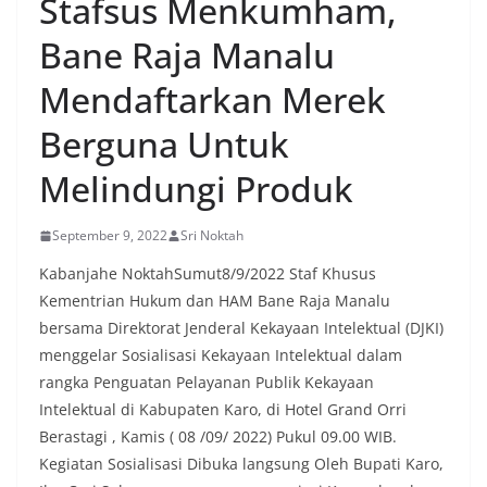
Stafsus Menkumham,
oleh warga, yang sebagian besar tengah bersiap
menyambut momentum HUT Kemerdekaan RI
Bane Raja Manalu
dengan berbagai persiapan di lingkungan
masing-masing.‎Dalam dialog yang berlangsung
Mendaftarkan Merek
akrab, Bhabinkamtibmas menyapa warga,
menanyakan kondisi keamanan dan kenyamanan
Berguna Untuk
lingkungan tempat tinggal, serta membuka ruang
komunikasi dua arah agar warga dapat
Melindungi Produk
menyampaikan keluhan maupun informasi terkait
situasi kamtibmas di sekitar mereka.‎‎‎Salah satu
poin utama yang disampaikan dalam kegiatan
September 9, 2022
Sri Noktah
sambang ini adalah imbauan kepada warga untuk
memasang bendera Merah Putih secara penuh,
Kabanjahe NoktahSumut8/9/2022 Staf Khusus
bukan setengah tiang, sebagai bentuk
Kementrian Hukum dan HAM Bane Raja Manalu
penghormatan dan rasa cinta tanah air
bersama Direktorat Jenderal Kekayaan Intelektual (DJKI)
menjelang perayaan HUT Kemerdekaan RI.
Petugas mengingatkan bahwa pemasangan
menggelar Sosialisasi Kekayaan Intelektual dalam
bendera dengan benar merupakan salah satu
rangka Penguatan Pelayanan Publik Kekayaan
wujud nyata partisipasi masyarakat dalam
Intelektual di Kabupaten Karo, di Hotel Grand Orri
memperingati hari bersejarah bangsa
Berastagi , Kamis ( 08 /09/ 2022) Pukul 09.00 WIB.
Indonesia.‎‎”Kami mengimbau kepada seluruh
warga agar mulai mempersiapkan dan memasang
Kegiatan Sosialisasi Dibuka langsung Oleh Bupati Karo,
bendera Merah Putih di depan rumah masing-