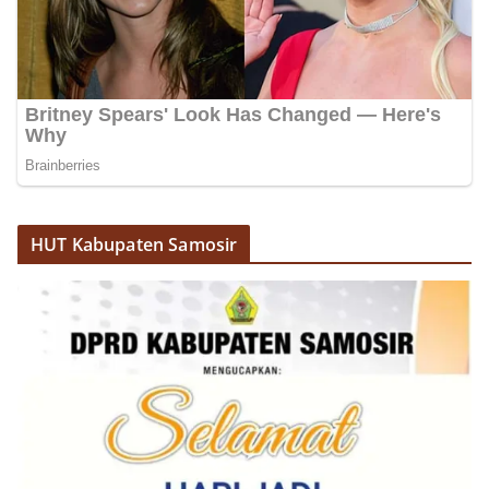
akrab, Bhabinkamtibmas menyapa warga,
menanyakan kondisi keamanan dan kenyamanan
lingkungan tempat tinggal, serta membuka ruang
komunikasi dua arah agar warga dapat
menyampaikan keluhan maupun informasi terkait
situasi kamtibmas di sekitar mereka.‎‎‎Salah satu
poin utama yang disampaikan dalam kegiatan
sambang ini adalah imbauan kepada warga untuk
memasang bendera Merah Putih secara penuh,
bukan setengah tiang, sebagai bentuk
penghormatan dan rasa cinta tanah air
HUT Kabupaten Samosir
menjelang perayaan HUT Kemerdekaan RI.
Petugas mengingatkan bahwa pemasangan
bendera dengan benar merupakan salah satu
wujud nyata partisipasi masyarakat dalam
memperingati hari bersejarah bangsa
Indonesia.‎‎”Kami mengimbau kepada seluruh
warga agar mulai mempersiapkan dan memasang
bendera Merah Putih di depan rumah masing-
masing secara penuh. Ini adalah bentuk
penghormatan kita bersama terhadap
perjuangan para pahlawan yang telah merebut