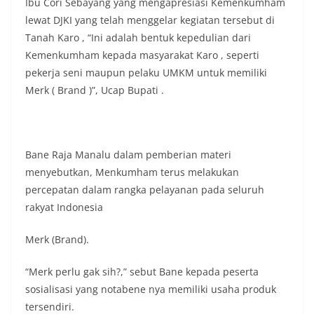
Ibu Cori Sebayang yang mengapresiasi Kemenkumham
masing secara penuh. Ini adalah bentuk
lewat DJKI yang telah menggelar kegiatan tersebut di
penghormatan kita bersama terhadap
Tanah Karo , “Ini adalah bentuk kepedulian dari
perjuangan para pahlawan yang telah merebut
kemerdekaan,” ujar Aiptu Muliyadi Suraukur saat
Kemenkumham kepada masyarakat Karo , seperti
berdialog dengan warga.‎‎Ia juga menambahkan
pekerja seni maupun pelaku UMKM untuk memiliki
agar warga memperhatikan kondisi bendera yang
Merk ( Brand )”, Ucap Bupati .
akan dikibarkan, memastikan bendera dalam
keadaan bersih, tidak sobek, dan layak untuk
dikibarkan sebagai simbol kehormatan
negara.‎‎‎Selain menyampaikan imbauan terkait
bendera, kegiatan sambang DDS ini juga
Bane Raja Manalu dalam pemberian materi
dimanfaatkan sebagai sarana deteksi dini (early
menyebutkan, Menkumham terus melakukan
warning) guna mengantisipasi potensi gangguan
percepatan dalam rangka pelayanan pada seluruh
keamanan dan ketertiban masyarakat
rakyat Indonesia
(Kamtibmas) di lingkungan tempat tinggal warga.
Melalui interaksi langsung tersebut,
Bhabinkamtibmas dapat menghimpun informasi
Merk (Brand).
awal terkait situasi sosial, potensi kerawanan,
maupun hal-hal yang dapat mengganggu
“Merk perlu gak sih?,” sebut Bane kepada peserta
kondusivitas wilayah, khususnya menjelang
sosialisasi yang notabene nya memiliki usaha produk
perayaan HUT Kemerdekaan RI yang biasanya
tersendiri.
diwarnai dengan berbagai kegiatan dan