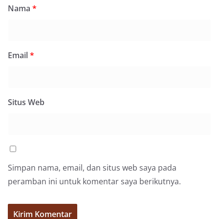
kelurahan tersebut.‎Sambang Langsung ke Rumah
Nama
*
Warga‎Dalam kegiatan ini, Aiptu Muliyadi
Suraukur mendatangi warga secara langsung dari
rumah ke rumah untuk menjalin silaturahmi
sekaligus menyampaikan pesan-pesan
Email
*
kamtibmas. Kehadiran petugas disambut baik
oleh warga, yang sebagian besar tengah bersiap
menyambut momentum HUT Kemerdekaan RI
dengan berbagai persiapan di lingkungan
masing-masing.‎Dalam dialog yang berlangsung
Situs Web
akrab, Bhabinkamtibmas menyapa warga,
menanyakan kondisi keamanan dan kenyamanan
lingkungan tempat tinggal, serta membuka ruang
komunikasi dua arah agar warga dapat
menyampaikan keluhan maupun informasi terkait
situasi kamtibmas di sekitar mereka.‎‎‎Salah satu
poin utama yang disampaikan dalam kegiatan
Simpan nama, email, dan situs web saya pada
sambang ini adalah imbauan kepada warga untuk
peramban ini untuk komentar saya berikutnya.
memasang bendera Merah Putih secara penuh,
bukan setengah tiang, sebagai bentuk
penghormatan dan rasa cinta tanah air
menjelang perayaan HUT Kemerdekaan RI.