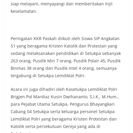
siap melayani, menyayangi dan memberitakan Injil
masing secara penuh. Ini adalah bentuk
keselamatan.
penghormatan kita bersama terhadap
perjuangan para pahlawan yang telah merebut
kemerdekaan,” ujar Aiptu Muliyadi Suraukur saat
berdialog dengan warga.‎‎Ia juga menambahkan
agar warga memperhatikan kondisi bendera yang
Peringatan KKR Paskah diikuti oleh Siswa SIP Angkatan
akan dikibarkan, memastikan bendera dalam
51 yang beragama Kristen Katolik dan Protestan yang
keadaan bersih, tidak sobek, dan layak untuk
dikibarkan sebagai simbol kehormatan
sedang melaksanakan pendidikan di Setukpa sebanyak
negara.‎‎‎Selain menyampaikan imbauan terkait
263 orang, Pusdik Min 7 orang, Pusdik Polair 45, Pusdik
bendera, kegiatan sambang DDS ini juga
Binmas 38 orang dan Pusdik Intel 4 orang, semuanya
dimanfaatkan sebagai sarana deteksi dini (early
tergabung di Setukpa Lemdiklat Polri.
warning) guna mengantisipasi potensi gangguan
keamanan dan ketertiban masyarakat
(Kamtibmas) di lingkungan tempat tinggal warga.
Acara ini juga dihadiri oleh Kasetukpa Lemdiklat Polri
Melalui interaksi langsung tersebut,
Brigjen Pol Mardiaz Kusin Dwihananto, S.I.K., M.Hum.,
Bhabinkamtibmas dapat menghimpun informasi
para Pejabat Utama Setukpa, Pengurus Bhayangkari
awal terkait situasi sosial, potensi kerawanan,
Cabang 04 Setukpa serta keluarga personel Setukpa
maupun hal-hal yang dapat mengganggu
kondusivitas wilayah, khususnya menjelang
Lemdiklat Polri yang beragama Kristen Protestan dan
perayaan HUT Kemerdekaan RI yang biasanya
Katolik serta persekutuan Gereja yang ada di
diwarnai dengan berbagai kegiatan dan