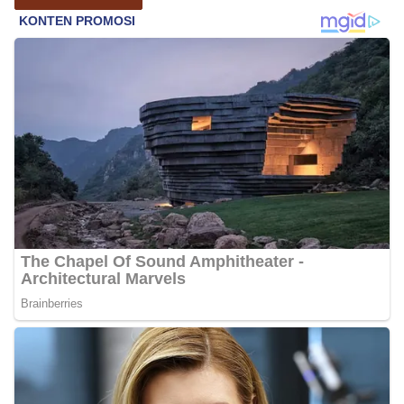
Petugas mengingatkan bahwa pemasangan
bendera dengan benar merupakan salah satu
wujud nyata partisipasi masyarakat dalam
memperingati hari bersejarah bangsa
Indonesia.‎‎”Kami mengimbau kepada seluruh
warga agar mulai mempersiapkan dan memasang
bendera Merah Putih di depan rumah masing-
masing secara penuh. Ini adalah bentuk
penghormatan kita bersama terhadap
perjuangan para pahlawan yang telah merebut
kemerdekaan,” ujar Aiptu Muliyadi Suraukur saat
berdialog dengan warga.‎‎Ia juga menambahkan
agar warga memperhatikan kondisi bendera yang
akan dikibarkan, memastikan bendera dalam
keadaan bersih, tidak sobek, dan layak untuk
dikibarkan sebagai simbol kehormatan
negara.‎‎‎Selain menyampaikan imbauan terkait
bendera, kegiatan sambang DDS ini juga
dimanfaatkan sebagai sarana deteksi dini (early
warning) guna mengantisipasi potensi gangguan
keamanan dan ketertiban masyarakat
(Kamtibmas) di lingkungan tempat tinggal warga.
Melalui interaksi langsung tersebut,