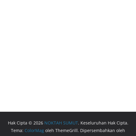
Hak Cipta © 2026
NOKTAH SUMUT
. Keseluruhan Hak Cipta.
Tema:
ColorMag
oleh ThemeGrill. Dipersembahkan oleh