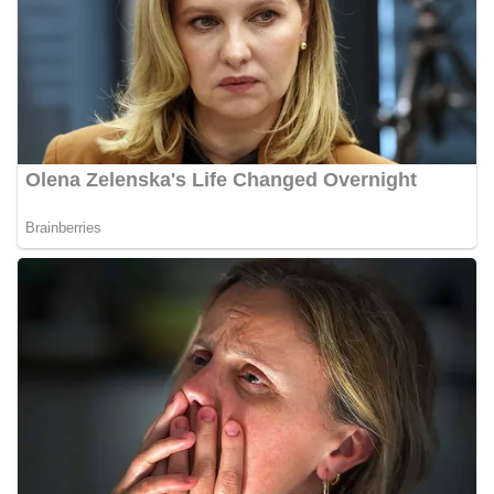
Bhabinkamtibmas dapat menghimpun informasi
awal terkait situasi sosial, potensi kerawanan,
maupun hal-hal yang dapat mengganggu
kondusivitas wilayah, khususnya menjelang
perayaan HUT Kemerdekaan RI yang biasanya
diwarnai dengan berbagai kegiatan dan
keramaian warga.‎‎Dengan adanya deteksi dini ini,
diharapkan potensi gangguan keamanan dapat
diantisipasi sejak awal sehingga situasi di
Kelurahan Sunggal tetap terjaga aman, tertib,
dan kondusif hingga puncak perayaan HUT
Kemerdekaan RI berlangsung.‎‎Wujud Kedekatan
Polri dengan Masyarakat‎Kegiatan sambang Door
to Door System ini merupakan salah satu bentuk
implementasi program Polri Presisi yang
mengedepankan kehadiran dan kedekatan
personel Kepolisian dengan masyarakat. Melalui
kegiatan semacam ini, Bhabinkamtibmas tidak
hanya berperan sebagai penyampai informasi
dan imbauan, tetapi juga sebagai mitra
masyarakat dalam menjaga keamanan lingkungan
secara bersama-sama.‎‎Kehadiran