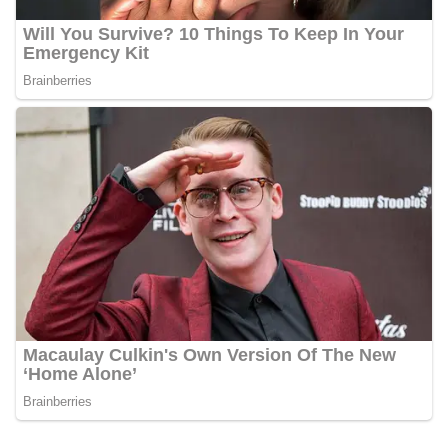
Bhabinkamtibmas di tengah-tengah warga
diharapkan dapat semakin mempererat
hubungan kemitraan antara Polri dan
masyarakat, sekaligus membangun kesadaran
kolektif warga akan pentingnya menjaga
keamanan, ketertiban, dan kekompakan
lingkungan, khususnya dalam menyambut
momentum bersejarah HUT Kemerdekaan
Republik Indonesia.‎Kegiatan sambang ini
rencananya akan terus dilaksanakan secara rutin
oleh Bhabinkamtibmas di wilayah Kelurahan
Sunggal sebagai bagian dari upaya menciptakan
situasi Kamtibmas yang aman dan kondusif,
sekaligus menumbuhkan semangat nasionalisme
warga dalam menyambut Hari Kemerdekaan RI.
Ini Alasan Plh Sekda Medan Sarankan Jhon Ester
Lase Segera Dievaluasi
Percepat Penanganan Infrastruktur Kota Medan,
Dinas SDABMBK Perkuat Sinergi dengan
Kecamatan
Ketua DPRD Medan Terima Silaturahmi Kapolres
Belawan, Bahas Narkoba, Kriminalitas hingga