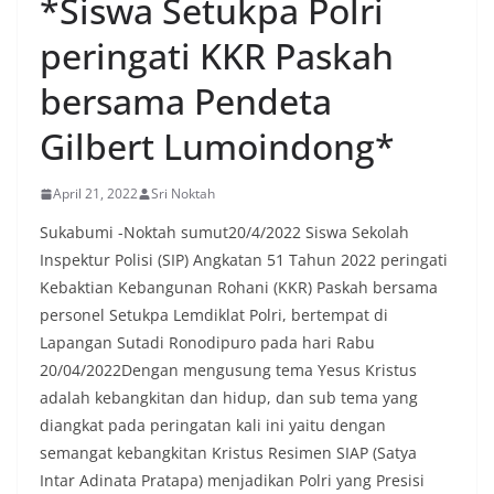
*Siswa Setukpa Polri
oleh warga, yang sebagian besar tengah bersiap
menyambut momentum HUT Kemerdekaan RI
peringati KKR Paskah
dengan berbagai persiapan di lingkungan
masing-masing.‎Dalam dialog yang berlangsung
bersama Pendeta
akrab, Bhabinkamtibmas menyapa warga,
menanyakan kondisi keamanan dan kenyamanan
Gilbert Lumoindong*
lingkungan tempat tinggal, serta membuka ruang
komunikasi dua arah agar warga dapat
menyampaikan keluhan maupun informasi terkait
April 21, 2022
Sri Noktah
situasi kamtibmas di sekitar mereka.‎‎‎Salah satu
poin utama yang disampaikan dalam kegiatan
Sukabumi -Noktah sumut20/4/2022 Siswa Sekolah
sambang ini adalah imbauan kepada warga untuk
Inspektur Polisi (SIP) Angkatan 51 Tahun 2022 peringati
memasang bendera Merah Putih secara penuh,
Kebaktian Kebangunan Rohani (KKR) Paskah bersama
bukan setengah tiang, sebagai bentuk
personel Setukpa Lemdiklat Polri, bertempat di
penghormatan dan rasa cinta tanah air
menjelang perayaan HUT Kemerdekaan RI.
Lapangan Sutadi Ronodipuro pada hari Rabu
Petugas mengingatkan bahwa pemasangan
20/04/2022Dengan mengusung tema Yesus Kristus
bendera dengan benar merupakan salah satu
adalah kebangkitan dan hidup, dan sub tema yang
wujud nyata partisipasi masyarakat dalam
diangkat pada peringatan kali ini yaitu dengan
memperingati hari bersejarah bangsa
Indonesia.‎‎”Kami mengimbau kepada seluruh
semangat kebangkitan Kristus Resimen SIAP (Satya
warga agar mulai mempersiapkan dan memasang
Intar Adinata Pratapa) menjadikan Polri yang Presisi
bendera Merah Putih di depan rumah masing-