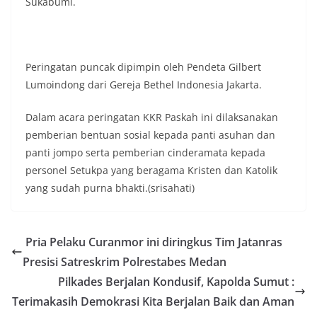
Sukabumi.
keramaian warga.‎‎Dengan adanya deteksi dini ini,
diharapkan potensi gangguan keamanan dapat
diantisipasi sejak awal sehingga situasi di
Kelurahan Sunggal tetap terjaga aman, tertib,
dan kondusif hingga puncak perayaan HUT
Peringatan puncak dipimpin oleh Pendeta Gilbert
Kemerdekaan RI berlangsung.‎‎Wujud Kedekatan
Lumoindong dari Gereja Bethel Indonesia Jakarta.
Polri dengan Masyarakat‎Kegiatan sambang Door
to Door System ini merupakan salah satu bentuk
Dalam acara peringatan KKR Paskah ini dilaksanakan
implementasi program Polri Presisi yang
mengedepankan kehadiran dan kedekatan
pemberian bentuan sosial kepada panti asuhan dan
personel Kepolisian dengan masyarakat. Melalui
panti jompo serta pemberian cinderamata kepada
kegiatan semacam ini, Bhabinkamtibmas tidak
personel Setukpa yang beragama Kristen dan Katolik
hanya berperan sebagai penyampai informasi
yang sudah purna bhakti.(srisahati)
dan imbauan, tetapi juga sebagai mitra
masyarakat dalam menjaga keamanan lingkungan
secara bersama-sama.‎‎Kehadiran
Bhabinkamtibmas di tengah-tengah warga
Pria Pelaku Curanmor ini diringkus Tim Jatanras
diharapkan dapat semakin mempererat
Presisi Satreskrim Polrestabes Medan
hubungan kemitraan antara Polri dan
masyarakat, sekaligus membangun kesadaran
Pilkades Berjalan Kondusif, Kapolda Sumut :
kolektif warga akan pentingnya menjaga
Terimakasih Demokrasi Kita Berjalan Baik dan Aman
keamanan, ketertiban, dan kekompakan