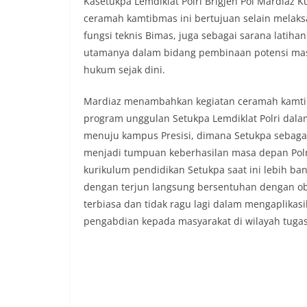
Kasetukpa Lemdiklat Polri Brigjen Pol Mardiaz 
ceramah kamtibmas ini bertujuan selain melak
fungsi teknis Bimas, juga sebagai sarana latih
utamanya dalam bidang pembinaan potensi mas
hukum sejak dini.
Mardiaz menambahkan kegiatan ceramah kamtibm
program unggulan Setukpa Lemdiklat Polri dala
menuju kampus Presisi, dimana Setukpa sebagai 
menjadi tumpuan keberhasilan masa depan Pol
kurikulum pendidikan Setukpa saat ini lebih 
dengan terjun langsung bersentuhan dengan obje
terbiasa dan tidak ragu lagi dalam mengaplika
pengabdian kepada masyarakat di wilayah tuga