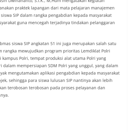
Kusin Dwihananto, S.I.K., M,Hum mengatakan kegiatan
sanakan praktek lapangan dari mata pelajaran manajemen
an siswa SIP dalam rangka pengabdian kepada masyarakat
yarakat guna mencegah terjadinya tindakan pelanggaran
as siswa SIP angkatan 51 ini juga merupakan salah satu
m rangka mewujudkan program prioritas Lemdiklat Polri
kampus Polri, tempat produksi alat utama Polri yang
ri dalam mempersiapan SDM Polri yang unggul, yang dalam
banyak mengutamakan aplikasi pengabdian kepada masyarakat
k, sehingga para siswa lulusan SIP nantinya akan lebih
sikan terobosan terobosan pada proses pelayanan dan
snya.