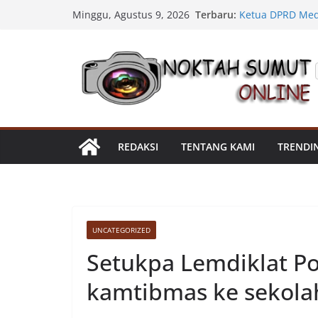
Percepat Penang
Skip
Terbaru:
Minggu, Agustus 9, 2026
SDABMBK Perkua
to
Ketua DPRD Meda
Bahas Narkoba, 
content
Kadis SDABMBK K
Parit Jalan Tadu
Satres Narkoba 
Sabu, Sita 19,6
Asahan Amankan 
Barang Bukti
Ini Alasan Plh 
REDAKSI
TENTANG KAMI
TRENDI
Segera Dievalua
UNCATEGORIZED
Setukpa Lemdiklat Po
kamtibmas ke sekola