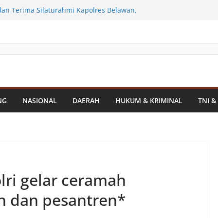
anan Infrastruktur Kota Medan, Dinas
t Sinergi dengan Kecamatan
n Terima Silaturahmi Kapolres Belawan,
Kriminalitas hingga Potensi Ekonomi
erahkan Sejumlah Alat Berat Bersihkan
an Dari Sedimentasi Tebal
Polres Asahan Amankan Pria Pengedar
0 Gram Barang Satres Narkoba Polres
Pria Pengedar Sabu, Sita 19,60 Gram
Sekda Medan Sarankan Jhon Ester Lase
NG
NASIONAL
DAERAH
HUKUM & KRIMINAL
TNI &
si
lri gelar ceramah
h dan pesantren*