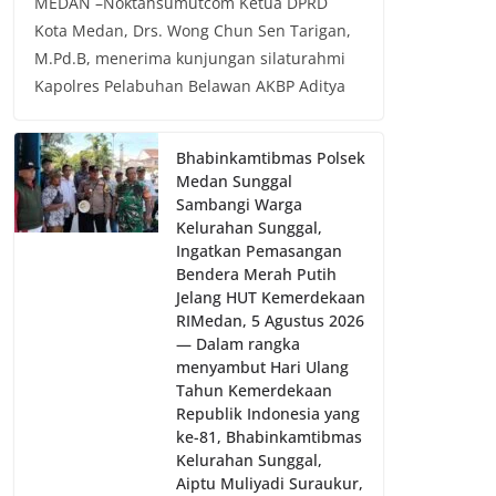
MEDAN –Noktahsumutcom Ketua DPRD
Kota Medan, Drs. Wong Chun Sen Tarigan,
M.Pd.B, menerima kunjungan silaturahmi
Kapolres Pelabuhan Belawan AKBP Aditya
Bhabinkamtibmas Polsek
Medan Sunggal
Sambangi Warga
Kelurahan Sunggal,
Ingatkan Pemasangan
Bendera Merah Putih
Jelang HUT Kemerdekaan
RI‎‎Medan, 5 Agustus 2026
— Dalam rangka
menyambut Hari Ulang
Tahun Kemerdekaan
Republik Indonesia yang
ke-81, Bhabinkamtibmas
Kelurahan Sunggal,
Aiptu Muliyadi Suraukur,