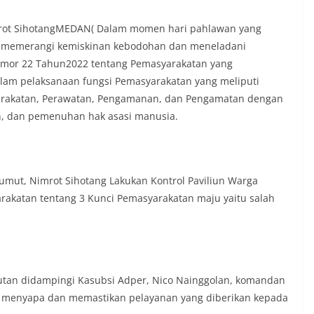
t tinggal, serta membuka ruang
rah agar warga dapat menyampaikan
mrot SihotangMEDAN( Dalam momen hari pahlawan yang
formasi terkait situasi kamtibmas di
‎Salah satu poin utama yang disampaikan
at memerangi kemiskinan kebodohan dan meneladani
ambang ini adalah imbauan kepada
mor 22 Tahun2022 tentang Pemasyarakatan yang
asang bendera Merah Putih secara
am pelaksanaan fungsi Pemasyarakatan yang meliputi
engah tiang, sebagai bentuk
rakatan, Perawatan, Pengamanan, dan Pengamatan dengan
 rasa cinta tanah air menjelang
erdekaan RI. Petugas mengingatkan
n, dan pemenuhan hak asasi manusia.
n bendera dengan benar merupakan
nyata partisipasi masyarakat dalam
 bersejarah bangsa Indonesia.‎‎”Kami
a seluruh warga agar mulai
ut, Nimrot Sihotang Lakukan Kontrol Paviliun Warga
an memasang bendera Merah Putih di
arakatan tentang 3 Kunci Pemasyarakatan maju yaitu salah
ng-masing secara penuh. Ini adalah
tan kita bersama terhadap perjuangan
ng telah merebut kemerdekaan,” ujar
raukur saat berdialog dengan warga.‎‎Ia
n agar warga memperhatikan kondisi
n dikibarkan, memastikan bendera
rutan didampingi Kasubsi Adper, Nico Nainggolan, komandan
sih, tidak sobek, dan layak untuk
liun menyapa dan memastikan pelayanan yang diberikan kepada
i simbol kehormatan negara.‎‎‎Selain
auan terkait bendera, kegiatan