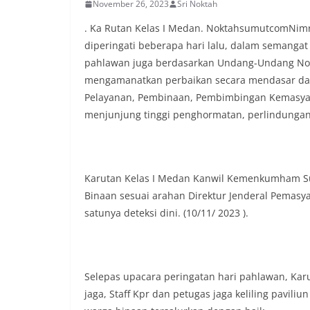
lingkungan tempa
November 26, 2023
Sri Noktah
komunikasi dua a
. Ka Rutan Kelas I Medan. NoktahsumutcomNi
keluhan maupun in
sekitar mereka.‎‎
diperingati beberapa hari lalu, dalam semang
dalam kegiatan s
pahlawan juga berdasarkan Undang-Undang No
warga untuk mem
mengamanatkan perbaikan secara mendasar dal
penuh, bukan set
Pelayanan, Pembinaan, Pembimbingan Kemasya
penghormatan dan
perayaan HUT Kem
menjunjung tinggi penghormatan, perlindunga
bahwa pemasanga
salah satu wujud 
memperingati hari
mengimbau kepad
Karutan Kelas I Medan Kanwil Kemenkumham Sum
mempersiapkan d
Binaan sesuai arahan Direktur Jenderal Pemasy
depan rumah masi
bentuk penghorma
satunya deteksi dini. (10/11/ 2023 ).
para pahlawan ya
Aiptu Muliyadi Su
juga menambahka
bendera yang aka
Selepas upacara peringatan hari pahlawan, Ka
dalam keadaan ber
jaga, Staff Kpr dan petugas jaga keliling pavi
dikibarkan sebaga
menyampaikan imb