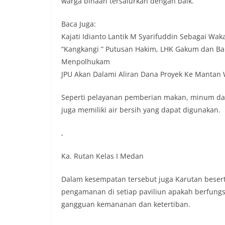
warga binaan tersalurkan dengan baik.
sambang DDS ini 
deteksi dini (ear
Baca Juga:
gangguan keamana
Kajati Idianto Lantik M Syarifuddin Sebagai Waka
(Kamtibmas) di li
interaksi langsu
“Kangkangi ” Putusan Hakim, LHK Gakum dan Bal
menghimpun inform
Menpolhukam
kerawanan, maup
JPU Akan Dalami Aliran Dana Proyek Ke Mantan 
kondusivitas wil
Kemerdekaan RI y
Seperti pelayanan pemberian makan, minum dan 
kegiatan dan kera
ini, diharapkan 
juga memiliki air bersih yang dapat digunakan.
diantisipasi sejak
Sunggal tetap ter
,
puncak perayaan 
Kedekatan Polri 
Ka. Rutan Kelas I Medan
Door to Door Syst
implementasi pro
Dalam kesempatan tersebut juga Karutan beser
kehadiran dan ke
masyarakat. Melal
pengamanan di setiap paviliun apakah berfungsi
Bhabinkamtibmas 
gangguan kemananan dan ketertiban.
penyampai inform
mitra masyarakat