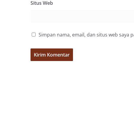
Situs Web
penuh, bukan set
penghormatan dan
perayaan HUT Kem
bahwa pemasanga
salah satu wujud 
memperingati hari
Simpan nama, email, dan situs web saya 
mengimbau kepad
mempersiapkan d
depan rumah masi
bentuk penghorma
para pahlawan ya
Aiptu Muliyadi Su
juga menambahka
bendera yang aka
dalam keadaan ber
dikibarkan sebaga
menyampaikan imb
sambang DDS ini 
deteksi dini (ear
gangguan keamana
(Kamtibmas) di li
interaksi langsu