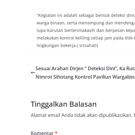
secara bersama-s
tengah-tengah wa
mempererat hubun
“Kegiatan ini adalah sebagai bentuk deteksi din
masyarakat, seka
warga binaan, serta menampung dan mendengark
warga akan penti
lupa Karutan berterimakasih dan berpesan kepa
dan kekompakan 
melakukan kontrol keliling setiap jam pada titi
menyambut mome
Republik Indonesi
lingkungan bekerja.( srisahati)
terus dilaksanaka
wilayah Keluraha
menciptakan situ
Sesuai Arahan Dirjen ” Deteksi Dini”, Ka Rut
sekaligus menum
dalam menyambut
Nimrot Sihotang Kontrol Paviliun Wargabi
Anggota DPRD Med
Persen Untuk Pe
Ketua DPRD Medan
Bahas Narkoba, Kr
Tinggalkan Balasan
Bhabinkamtibmas
Kelurahan Sungga
Alamat email Anda tidak akan dipublikasikan.
Putih Jelang HUT 
— Dalam rangka 
Kemerdekaan Repu
Komentar
*