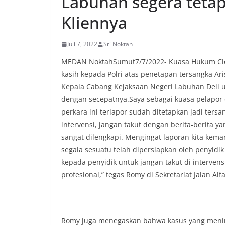
Labuhan segera teta
komunikasi dua a
Kliennya
keluhan maupun in
sekitar mereka.‎‎‎
dalam kegiatan s
Juli 7, 2022
Sri Noktah
warga untuk mema
penuh, bukan sete
MEDAN NoktahSumut7/7/2022- Kuasa Hukum Cic
penghormatan dan 
kasih kepada Polri atas penetapan tersangka A
perayaan HUT Kem
Kepala Cabang Kejaksaan Negeri Labuhan Deli 
bahwa pemasanga
dengan secepatnya.Saya sebagai kuasa pelapor 
salah satu wujud 
memperingati hari
perkara ini terlapor sudah ditetapkan jadi ters
mengimbau kepada
intervensi, jangan takut dengan berita-berita y
mempersiapkan d
sangat dilengkapi. Mengingat laporan kita kema
depan rumah masi
segala sesuatu telah dipersiapkan oleh penyidik 
bentuk penghorma
para pahlawan ya
kepada penyidik untuk jangan takut di interven
Aiptu Muliyadi Sur
profesional,” tegas Romy di Sekretariat Jalan Al
juga menambahkan
bendera yang aka
dalam keadaan ber
dikibarkan sebagai
menyampaikan imb
Romy juga menegaskan bahwa kasus yang menim