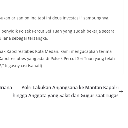
juga dimanfaatkan sebagai sarana
y warning) guna mengantisipasi potensi
n dan ketertiban masyarakat
 bukan arisan online tapi ini dous investasi,” sambungnya.
ngkungan tempat tinggal warga. Melalui
g tersebut, Bhabinkamtibmas dapat
penyidik Polsek Percut Sei Tuan yang sudah bekerja secara
si awal terkait situasi sosial, potensi
n hal-hal yang dapat mengganggu
iana sebagai tersangka.
ayah, khususnya menjelang perayaan HUT
ang biasanya diwarnai dengan berbagai
pak Kapolrestabes Kota Medan, kami mengucapkan terima
maian warga.‎‎Dengan adanya deteksi dini
apolrestabes yang ada di Polsek Percut Sei Tuan yang telah
potensi gangguan keamanan dapat
” tegasnya.(srisahati)
 awal sehingga situasi di Kelurahan
jaga aman, tertib, dan kondusif hingga
HUT Kemerdekaan RI berlangsung.‎‎Wujud
dengan Masyarakat‎Kegiatan sambang
Iriana
Polri Lakukan Anjangsana ke Mantan Kapolri
em ini merupakan salah satu bentuk
gram Polri Presisi yang mengedepankan
hingga Anggota yang Sakit dan Gugur saat Tugas
dekatan personel Kepolisian dengan
ui kegiatan semacam ini,
tidak hanya berperan sebagai
si dan imbauan, tetapi juga sebagai
 dalam menjaga keamanan lingkungan