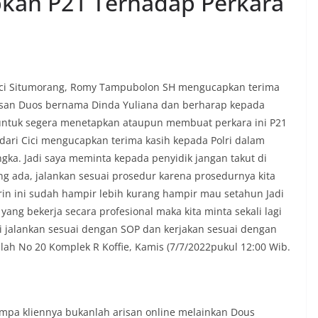
pkan P21 Terhadap Perkara
rah agar warga dapat menyampaikan
formasi terkait situasi kamtibmas di
Salah satu poin utama yang disampaikan
ambang ini adalah imbauan kepada
sang bendera Merah Putih secara
ngah tiang, sebagai bentuk
i Situmorang, Romy Tampubolon SH mengucapkan terima
rasa cinta tanah air menjelang
risan Duos bernama Dinda Yuliana dan berharap kepada
erdekaan RI. Petugas mengingatkan
untuk segera menetapkan ataupun membuat perkara ini P21
n bendera dengan benar merupakan
dari Cici mengucapkan terima kasih kepada Polri dalam
nyata partisipasi masyarakat dalam
 bersejarah bangsa Indonesia.‎‎”Kami
angka. Jadi saya meminta kepada penyidik jangan takut di
 seluruh warga agar mulai
ang ada, jalankan sesuai prosedur karena prosedurnya kita
an memasang bendera Merah Putih di
rin ini sudah hampir lebih kurang hampir mau setahun Jadi
ng-masing secara penuh. Ini adalah
yang bekerja secara profesional maka kita minta sekali lagi
tan kita bersama terhadap perjuangan
ng telah merebut kemerdekaan,” ujar
si jalankan sesuai dengan SOP dan kerjakan sesuai dengan
aukur saat berdialog dengan warga.‎‎Ia
falah No 20 Komplek R Koffie, Kamis (7/7/2022pukul 12:00 Wib.
 agar warga memperhatikan kondisi
n dikibarkan, memastikan bendera
sih, tidak sobek, dan layak untuk
 simbol kehormatan negara.‎‎‎Selain
auan terkait bendera, kegiatan
pa kliennya bukanlah arisan online melainkan Dous