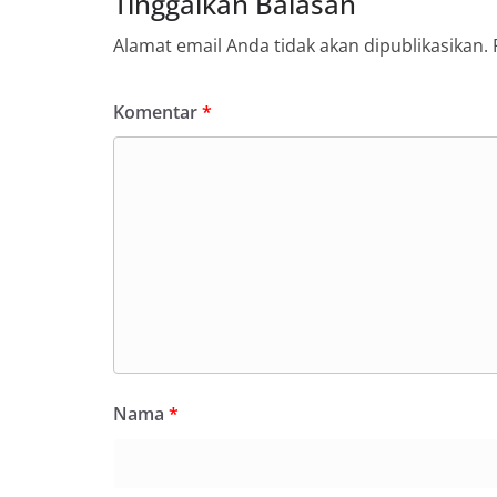
Tinggalkan Balasan
secara bersama-s
tengah-tengah wa
Alamat email Anda tidak akan dipublikasikan.
mempererat hubun
masyarakat, seka
warga akan penti
Komentar
*
dan kekompakan l
menyambut momen
Republik Indonesi
terus dilaksanaka
wilayah Kelurahan
menciptakan situ
sekaligus menum
dalam menyambut
Bhabinkamtibmas
Kelurahan Sungga
Putih Jelang HUT 
— Dalam rangka 
Kemerdekaan Repu
81noktahsumutco
Nama
*
Aiptu Muliyadi S
Door to Door Syst
Kelurahan Sungga
Rabu (05/08/2026).