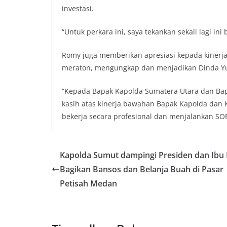
sambang DDS ini 
investasi.
deteksi dini (earl
gangguan keamana
“Untuk perkara ini, saya tekankan sekali lagi ini
(Kamtibmas) di li
interaksi langsun
Romy juga memberikan apresiasi kepada kinerja 
menghimpun informa
kerawanan, maupu
meraton, mengungkap dan menjadikan Dinda Yul
kondusivitas wil
Kemerdekaan RI y
“Kepada Bapak Kapolda Sumatera Utara dan Ba
kegiatan dan kera
kasih atas kinerja bawahan Bapak Kapolda dan K
ini, diharapkan 
bekerja secara profesional dan menjalankan SOP,
diantisipasi sejak
Sunggal tetap ter
puncak perayaan 
Kedekatan Polri 
Kapolda Sumut dampingi Presiden dan Ibu 
Door to Door Syst
implementasi pro
Bagikan Bansos dan Belanja Buah di Pasar
kehadiran dan ke
Petisah Medan
masyarakat. Melal
Bhabinkamtibmas 
penyampai informa
mitra masyarakat