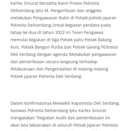
Karles Sinurat bersama Kanit Provos Polresta
Indonesia.‎‎”Kami mengimbau kepada seluruh
Deliserdang Iptu M. Pangaribuan dan anggota
warga agar mulai mempersiapkan dan memasang
bendera Merah Putih di depan rumah masing-
melakukan Pengawasan Rutin di Polsek polsek jajaran
masing secara penuh. Ini adalah bentuk
Polresta Deliserdang.Untuk kegiatan perdana pada
penghormatan kita bersama terhadap
tahap ke dua di tahun 2022 ini Team Pengawas
perjuangan para pahlawan yang telah merebut
memulai kegiatan di tiga Polsek yaitu Polsek Batang
kemerdekaan,” ujar Aiptu Muliyadi Suraukur saat
berdialog dengan warga.‎‎Ia juga menambahkan
Kuis, Polsek Bangun Purba dan Polsek Galang POlresta
agar warga memperhatikan kondisi bendera yang
Deli Serdang dengan agenda ‘Melakukan pengawasan
akan dikibarkan, memastikan bendera dalam
dan pemeriksaan secara langsung terhadap
keadaan bersih, tidak sobek, dan layak untuk
Pelaksanaan dan Pengendalian di masing-masing
dikibarkan sebagai simbol kehormatan
negara.‎‎‎Selain menyampaikan imbauan terkait
Polsek jajaran Polresta Deli Serdang’.
bendera, kegiatan sambang DDS ini juga
dimanfaatkan sebagai sarana deteksi dini (early
warning) guna mengantisipasi potensi gangguan
keamanan dan ketertiban masyarakat
Dalam konfirmasinya Mewakili Kapolresta Deli Serdang,
(Kamtibmas) di lingkungan tempat tinggal warga.
Melalui interaksi langsung tersebut,
Kasiwas Polresta Deliserdang Iptu Karles Sinurat
Bhabinkamtibmas dapat menghimpun informasi
mengatakan “Kegiatan Audit dan pemerikasaan ini
awal terkait situasi sosial, potensi kerawanan,
akan kita laksanakan di seluruh Polsek Jajaran Polresta
maupun hal-hal yang dapat mengganggu