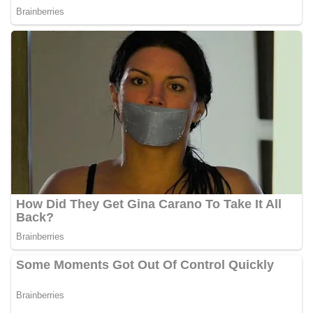
berdialog dengan warga.‎‎Ia juga menambahkan
agar warga memperhatikan kondisi bendera yang
akan dikibarkan, memastikan bendera dalam
keadaan bersih, tidak sobek, dan layak untuk
dikibarkan sebagai simbol kehormatan
negara.‎‎‎Selain menyampaikan imbauan terkait
bendera, kegiatan sambang DDS ini juga
dimanfaatkan sebagai sarana deteksi dini (early
warning) guna mengantisipasi potensi gangguan
keamanan dan ketertiban masyarakat
(Kamtibmas) di lingkungan tempat tinggal warga.
Melalui interaksi langsung tersebut,
Bhabinkamtibmas dapat menghimpun informasi
awal terkait situasi sosial, potensi kerawanan,
maupun hal-hal yang dapat mengganggu
kondusivitas wilayah, khususnya menjelang
perayaan HUT Kemerdekaan RI yang biasanya
diwarnai dengan berbagai kegiatan dan
keramaian warga.‎‎Dengan adanya deteksi dini ini,
diharapkan potensi gangguan keamanan dapat
diantisipasi sejak awal sehingga situasi di
Kelurahan Sunggal tetap terjaga aman, tertib,