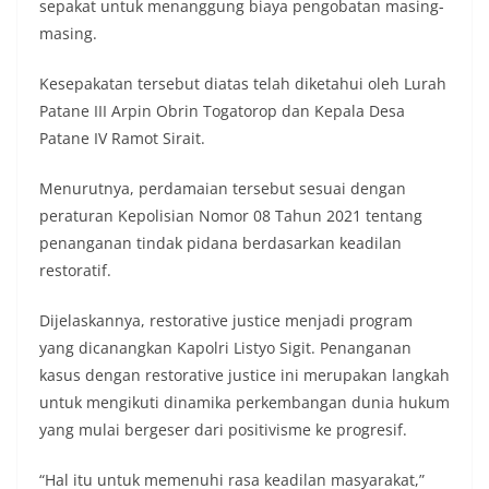
sepakat untuk menanggung biaya pengobatan masing-
sambang ini adalah imbauan kepada warga untuk
masing.
memasang bendera Merah Putih secara penuh,
bukan setengah tiang, sebagai bentuk
penghormatan dan rasa cinta tanah air
Kesepakatan tersebut diatas telah diketahui oleh Lurah
menjelang perayaan HUT Kemerdekaan RI.
Patane III Arpin Obrin Togatorop dan Kepala Desa
Petugas mengingatkan bahwa pemasangan
Patane IV Ramot Sirait.
bendera dengan benar merupakan salah satu
wujud nyata partisipasi masyarakat dalam
Menurutnya, perdamaian tersebut sesuai dengan
memperingati hari bersejarah bangsa
Indonesia.‎‎”Kami mengimbau kepada seluruh
peraturan Kepolisian Nomor 08 Tahun 2021 tentang
warga agar mulai mempersiapkan dan memasang
penanganan tindak pidana berdasarkan keadilan
bendera Merah Putih di depan rumah masing-
restoratif.
masing secara penuh. Ini adalah bentuk
penghormatan kita bersama terhadap
Dijelaskannya, restorative justice menjadi program
perjuangan para pahlawan yang telah merebut
kemerdekaan,” ujar Aiptu Muliyadi Suraukur saat
yang dicanangkan Kapolri Listyo Sigit. Penanganan
berdialog dengan warga.‎‎Ia juga menambahkan
kasus dengan restorative justice ini merupakan langkah
agar warga memperhatikan kondisi bendera yang
untuk mengikuti dinamika perkembangan dunia hukum
akan dikibarkan, memastikan bendera dalam
yang mulai bergeser dari positivisme ke progresif.
keadaan bersih, tidak sobek, dan layak untuk
dikibarkan sebagai simbol kehormatan
negara.‎‎‎Selain menyampaikan imbauan terkait
“Hal itu untuk memenuhi rasa keadilan masyarakat,”