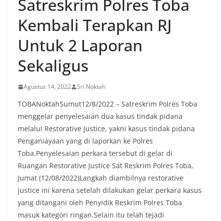
Satreskrim Polres Toba
menyambut momentum HUT Kemerdekaan RI
dengan berbagai persiapan di lingkungan
Kembali Terapkan RJ
masing-masing.‎Dalam dialog yang berlangsung
akrab, Bhabinkamtibmas menyapa warga,
Untuk 2 Laporan
menanyakan kondisi keamanan dan kenyamanan
lingkungan tempat tinggal, serta membuka ruang
Sekaligus
komunikasi dua arah agar warga dapat
menyampaikan keluhan maupun informasi terkait
situasi kamtibmas di sekitar mereka.‎‎‎Salah satu
Agustus 14, 2022
Sri Noktah
poin utama yang disampaikan dalam kegiatan
TOBANoktahSumut12/8/2022 – Satreskrim Polres Toba
sambang ini adalah imbauan kepada warga untuk
menggelar penyelesaian dua kasus tindak pidana
memasang bendera Merah Putih secara penuh,
bukan setengah tiang, sebagai bentuk
melalui Restorative Justice, yakni kasus tindak pidana
penghormatan dan rasa cinta tanah air
Penganiayaan yang di laporkan ke Polres
menjelang perayaan HUT Kemerdekaan RI.
Toba.Penyelesaian perkara tersebut di gelar di
Petugas mengingatkan bahwa pemasangan
Ruangan Restorative Justice Sat Reskrim Polres Toba,
bendera dengan benar merupakan salah satu
wujud nyata partisipasi masyarakat dalam
Jumat (12/08/2022)Langkah diambilnya restorative
memperingati hari bersejarah bangsa
justice ini karena setelah dilakukan gelar perkara kasus
Indonesia.‎‎”Kami mengimbau kepada seluruh
yang ditangani oleh Penyidik Reskrim Polres Toba
warga agar mulai mempersiapkan dan memasang
masuk kategori ringan.Selain itu telah tejadi
bendera Merah Putih di depan rumah masing-