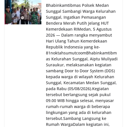
Bhabinkamtibmas Polsek Medan
Sunggal Sambangi Warga Kelurahan
Sunggal, Ingatkan Pemasangan
Bendera Merah Putih Jelang HUT
Kemerdekaan RI‎‎Medan, 5 Agustus
2026 — Dalam rangka menyambut
Hari Ulang Tahun Kemerdekaan
Republik Indonesia yang ke-
81noktahsumutcoomBhabinkamtibm
as Kelurahan Sunggal, Aiptu Muliyadi
Suraukur, melaksanakan kegiatan
sambang Door to Door System (DDS)
kepada warga di wilayah Kelurahan
Sunggal, Kecamatan Medan Sunggal,
pada Rabu (05/08/2026).‎‎Kegiatan
tersebut berlangsung sejak pukul
09.00 WIB hingga selesai, menyasar
rumah-rumah warga di beberapa
lingkungan yang ada di kelurahan
tersebut.‎Sambang Langsung ke
Rumah Warga‎Dalam kegiatan ini,