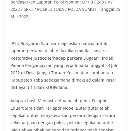
keramaian warga.‎‎Dengan adanya deteksi dini ini,
berdasarkan Laporan Polisi Nomor : LP / B / 240 / V /
diharapkan potensi gangguan keamanan dapat
2022 / SPKT / POLRES TOBA / POLDA SUMUT, Tanggal 25
diantisipasi sejak awal sehingga situasi di
Mei 2022
Kelurahan Sunggal tetap terjaga aman, tertib,
dan kondusif hingga puncak perayaan HUT
Kemerdekaan RI berlangsung.‎‎Wujud Kedekatan
Polri dengan Masyarakat‎Kegiatan sambang Door
to Door System ini merupakan salah satu bentuk
IPTU Bungaran Samosir mejelaskan bahwa untuk
implementasi program Polri Presisi yang
laporan pertama telah di lakukan mediasi secara
mengedepankan kehadiran dan kedekatan
Restorative Justice terhadap perkara Dugaan Tindak
personel Kepolisian dengan masyarakat. Melalui
kegiatan semacam ini, Bhabinkamtibmas tidak
Pidana Penganiayaan yang terjadi pada tanggal 23 Juli
hanya berperan sebagai penyampai informasi
2022 di Desa Jangga Toruan Kecamatan Lumbanjulu
dan imbauan, tetapi juga sebagai mitra
Kabupaten Toba sebagaimana dimaksud dalam Pasal
masyarakat dalam menjaga keamanan lingkungan
351 ayat ( 1 ) dari KUHPidana.
secara bersama-sama.‎‎Kehadiran
Bhabinkamtibmas di tengah-tengah warga
diharapkan dapat semakin mempererat
Adapun hasil Mediasi kedua belah pihak Pelapor
hubungan kemitraan antara Polri dan
Eduart Sirait dan Terlapor Nopel Butar butar telah
masyarakat, sekaligus membangun kesadaran
sepakat untuk menyelesaikan perkara dengan secara
kolektif warga akan pentingnya menjaga
kekeluargaan dengan poin – poin kesepakatan antar
keamanan, ketertiban, dan kekompakan
lingkungan, khususnya dalam menyambut
lain Bahwa pihak pelapor dan terlapor telah sepakat