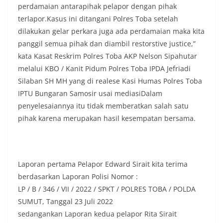
masing secara penuh. Ini adalah bentuk
perdamaian antarapihak pelapor dengan pihak
penghormatan kita bersama terhadap
terlapor.Kasus ini ditangani Polres Toba setelah
perjuangan para pahlawan yang telah merebut
dilakukan gelar perkara juga ada perdamaian maka kita
kemerdekaan,” ujar Aiptu Muliyadi Suraukur saat
panggil semua pihak dan diambil restorstive justice,”
berdialog dengan warga.‎‎Ia juga menambahkan
agar warga memperhatikan kondisi bendera yang
kata Kasat Reskrim Polres Toba AKP Nelson Sipahutar
akan dikibarkan, memastikan bendera dalam
melalui KBO / Kanit Pidum Polres Toba IPDA Jefriadi
keadaan bersih, tidak sobek, dan layak untuk
Silaban SH MH yang di realese Kasi Humas Polres Toba
dikibarkan sebagai simbol kehormatan
IPTU Bungaran Samosir usai mediasiDalam
negara.‎‎‎Selain menyampaikan imbauan terkait
bendera, kegiatan sambang DDS ini juga
penyelesaiannya itu tidak memberatkan salah satu
dimanfaatkan sebagai sarana deteksi dini (early
pihak karena merupakan hasil kesempatan bersama.
warning) guna mengantisipasi potensi gangguan
keamanan dan ketertiban masyarakat
(Kamtibmas) di lingkungan tempat tinggal warga.
Melalui interaksi langsung tersebut,
Bhabinkamtibmas dapat menghimpun informasi
Laporan pertama Pelapor Edward Sirait kita terima
awal terkait situasi sosial, potensi kerawanan,
berdasarkan Laporan Polisi Nomor :
maupun hal-hal yang dapat mengganggu
LP / B / 346 / VII / 2022 / SPKT / POLRES TOBA / POLDA
kondusivitas wilayah, khususnya menjelang
SUMUT, Tanggal 23 Juli 2022
perayaan HUT Kemerdekaan RI yang biasanya
diwarnai dengan berbagai kegiatan dan
sedangankan Laporan kedua pelapor Rita Sirait