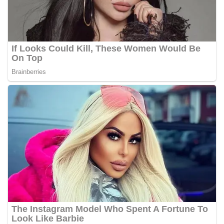
akrab, Bhabinkamtibmas menyapa warga,
menanyakan kondisi keamanan dan kenyamanan
lingkungan tempat tinggal, serta membuka ruang
komunikasi dua arah agar warga dapat
menyampaikan keluhan maupun informasi terkait
situasi kamtibmas di sekitar mereka.‎‎‎Salah satu
poin utama yang disampaikan dalam kegiatan
sambang ini adalah imbauan kepada warga untuk
memasang bendera Merah Putih secara penuh,
bukan setengah tiang, sebagai bentuk
penghormatan dan rasa cinta tanah air
menjelang perayaan HUT Kemerdekaan RI.
Petugas mengingatkan bahwa pemasangan
bendera dengan benar merupakan salah satu
wujud nyata partisipasi masyarakat dalam
memperingati hari bersejarah bangsa
Indonesia.‎‎”Kami mengimbau kepada seluruh
warga agar mulai mempersiapkan dan memasang
bendera Merah Putih di depan rumah masing-
masing secara penuh. Ini adalah bentuk
penghormatan kita bersama terhadap
perjuangan para pahlawan yang telah merebut
kemerdekaan,” ujar Aiptu Muliyadi Suraukur saat