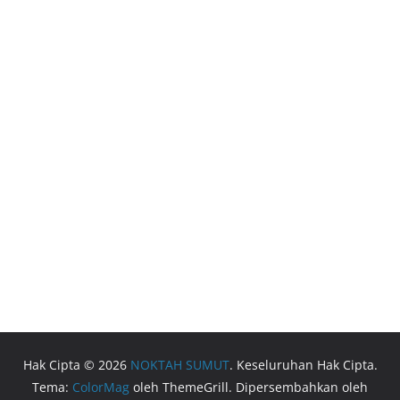
Hak Cipta © 2026
NOKTAH SUMUT
. Keseluruhan Hak Cipta.
Tema:
ColorMag
oleh ThemeGrill. Dipersembahkan oleh