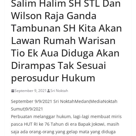
Salim Halim SH STL Dan
oleh warga, yang sebagian besar tengah bersiap
menyambut momentum HUT Kemerdekaan RI
Wilson Raja Ganda
dengan berbagai persiapan di lingkungan
masing-masing.‎Dalam dialog yang berlangsung
Tambunan SH Kita Akan
akrab, Bhabinkamtibmas menyapa warga,
menanyakan kondisi keamanan dan kenyamanan
Lawan Rumah Warisan
lingkungan tempat tinggal, serta membuka ruang
komunikasi dua arah agar warga dapat
Tio Ek Aua Diduga Akan
menyampaikan keluhan maupun informasi terkait
situasi kamtibmas di sekitar mereka.‎‎‎Salah satu
poin utama yang disampaikan dalam kegiatan
Dirampas Tak Sesuai
sambang ini adalah imbauan kepada warga untuk
memasang bendera Merah Putih secara penuh,
perosudur Hukum
bukan setengah tiang, sebagai bentuk
penghormatan dan rasa cinta tanah air
September 9, 2021
Sri Noktah
menjelang perayaan HUT Kemerdekaan RI.
Petugas mengingatkan bahwa pemasangan
September 9/9/2021 Sri NoktahMedan(MediaNoktah
bendera dengan benar merupakan salah satu
Sumut)9/9/2021
wujud nyata partisipasi masyarakat dalam
memperingati hari bersejarah bangsa
Perbuatan melanggar hukum, lagi-lagi membuat miris
Indonesia.‎‎”Kami mengimbau kepada seluruh
pasca HUT RI ke 76 Tahun di era Bapak Jokowi, masih
warga agar mulai mempersiapkan dan memasang
saja ada orang-orang yang gelap mata yang diduga
bendera Merah Putih di depan rumah masing-