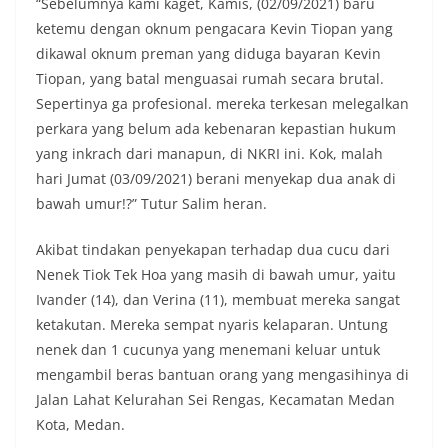
Petugas mengingatkan bahwa pemasangan
“Sebelumnya kami kaget, Kamis, (02/09/2021) baru
bendera dengan benar merupakan salah satu
ketemu dengan oknum pengacara Kevin Tiopan yang
wujud nyata partisipasi masyarakat dalam
dikawal oknum preman yang diduga bayaran Kevin
memperingati hari bersejarah bangsa
Tiopan, yang batal menguasai rumah secara brutal.
Indonesia.‎‎”Kami mengimbau kepada seluruh
warga agar mulai mempersiapkan dan memasang
Sepertinya ga profesional. mereka terkesan melegalkan
bendera Merah Putih di depan rumah masing-
perkara yang belum ada kebenaran kepastian hukum
masing secara penuh. Ini adalah bentuk
yang inkrach dari manapun, di NKRI ini. Kok, malah
penghormatan kita bersama terhadap
hari Jumat (03/09/2021) berani menyekap dua anak di
perjuangan para pahlawan yang telah merebut
kemerdekaan,” ujar Aiptu Muliyadi Suraukur saat
bawah umur!?” Tutur Salim heran.
berdialog dengan warga.‎‎Ia juga menambahkan
agar warga memperhatikan kondisi bendera yang
Akibat tindakan penyekapan terhadap dua cucu dari
akan dikibarkan, memastikan bendera dalam
Nenek Tiok Tek Hoa yang masih di bawah umur, yaitu
keadaan bersih, tidak sobek, dan layak untuk
Ivander (14), dan Verina (11), membuat mereka sangat
dikibarkan sebagai simbol kehormatan
negara.‎‎‎Selain menyampaikan imbauan terkait
ketakutan. Mereka sempat nyaris kelaparan. Untung
bendera, kegiatan sambang DDS ini juga
nenek dan 1 cucunya yang menemani keluar untuk
dimanfaatkan sebagai sarana deteksi dini (early
mengambil beras bantuan orang yang mengasihinya di
warning) guna mengantisipasi potensi gangguan
Jalan Lahat Kelurahan Sei Rengas, Kecamatan Medan
keamanan dan ketertiban masyarakat
(Kamtibmas) di lingkungan tempat tinggal warga.
Kota, Medan.
Melalui interaksi langsung tersebut,