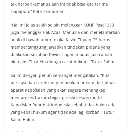
tersebut.‎Sambang Langsung ke Rumah
tak berparikemanusiaan ini tidak bisa kita terima
Warga‎Dalam kegiatan ini, Aiptu Muliyadi
siapapun.” Kata Tambunan.
Suraukur mendatangi warga secara langsung dari
rumah ke rumah untuk menjalin silaturahmi
“Hal ini jelas salah selain melanggar KUHP Pasal 333
sekaligus menyampaikan pesan-pesan
juga melanggar Hak Azasi Manusia dan menelantarkan
kamtibmas. Kehadiran petugas disambut baik
oleh warga, yang sebagian besar tengah bersiap
anak di bawah umur, maka Kevin Tiopan CS harus
menyambut momentum HUT Kemerdekaan RI
mempertanggung jawabkan tindakan pidana yang
dengan berbagai persiapan di lingkungan
dilakukan suruhan Kevin Tiopan modus jual rumah
masing-masing.‎Dalam dialog yang berlangsung
oleh alm Tio A Yin diduga cacat hukum.” Tutur Salim.
akrab, Bhabinkamtibmas menyapa warga,
menanyakan kondisi keamanan dan kenyamanan
lingkungan tempat tinggal, serta membuka ruang
Salim dengan penuh semangat mengatakan, “Kita
komunikasi dua arah agar warga dapat
percaya dan serahkan penindakan hukum dari pihak
menyampaikan keluhan maupun informasi terkait
aparat Kepolisian yang akan segera menangkap
situasi kamtibmas di sekitar mereka.‎‎‎Salah satu
poin utama yang disampaikan dalam kegiatan
memproses hukum tegas presisi sesuai motto
sambang ini adalah imbauan kepada warga untuk
Kepolisian Republik Indonesia sebab tidak boleh ada
memasang bendera Merah Putih secara penuh,
yang kebal hukum agar tidak ada lagi korban.” Tutur
bukan setengah tiang, sebagai bentuk
Salim Halim.
penghormatan dan rasa cinta tanah air
menjelang perayaan HUT Kemerdekaan RI.