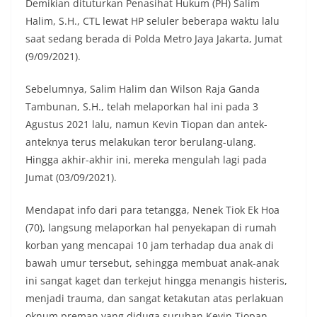
Demikian dituturkan Penasihat Hukum (PH) Salim
keramaian warga.‎‎Dengan adanya deteksi dini ini,
diharapkan potensi gangguan keamanan dapat
Halim, S.H., CTL lewat HP seluler beberapa waktu lalu
diantisipasi sejak awal sehingga situasi di
saat sedang berada di Polda Metro Jaya Jakarta, Jumat
Kelurahan Sunggal tetap terjaga aman, tertib,
(9/09/2021).
dan kondusif hingga puncak perayaan HUT
Kemerdekaan RI berlangsung.‎‎Wujud Kedekatan
Sebelumnya, Salim Halim dan Wilson Raja Ganda
Polri dengan Masyarakat‎Kegiatan sambang Door
to Door System ini merupakan salah satu bentuk
Tambunan, S.H., telah melaporkan hal ini pada 3
implementasi program Polri Presisi yang
Agustus 2021 lalu, namun Kevin Tiopan dan antek-
mengedepankan kehadiran dan kedekatan
anteknya terus melakukan teror berulang-ulang.
personel Kepolisian dengan masyarakat. Melalui
Hingga akhir-akhir ini, mereka mengulah lagi pada
kegiatan semacam ini, Bhabinkamtibmas tidak
hanya berperan sebagai penyampai informasi
Jumat (03/09/2021).
dan imbauan, tetapi juga sebagai mitra
masyarakat dalam menjaga keamanan lingkungan
Mendapat info dari para tetangga, Nenek Tiok Ek Hoa
secara bersama-sama.‎‎Kehadiran
(70), langsung melaporkan hal penyekapan di rumah
Bhabinkamtibmas di tengah-tengah warga
diharapkan dapat semakin mempererat
korban yang mencapai 10 jam terhadap dua anak di
hubungan kemitraan antara Polri dan
bawah umur tersebut, sehingga membuat anak-anak
masyarakat, sekaligus membangun kesadaran
ini sangat kaget dan terkejut hingga menangis histeris,
kolektif warga akan pentingnya menjaga
menjadi trauma, dan sangat ketakutan atas perlakuan
keamanan, ketertiban, dan kekompakan
lingkungan, khususnya dalam menyambut
oknum preman yang diduga suruhan Kevin Tiopan