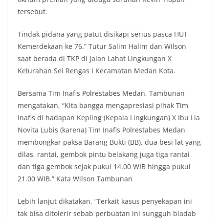
momentum bersejarah HUT Kemerdekaan
tersebut.
Republik Indonesia.‎Kegiatan sambang ini
rencananya akan terus dilaksanakan secara rutin
Tindak pidana yang patut disikapi serius pasca HUT
oleh Bhabinkamtibmas di wilayah Kelurahan
Kemerdekaan ke 76.” Tutur Salim Halim dan Wilson
Sunggal sebagai bagian dari upaya menciptakan
situasi Kamtibmas yang aman dan kondusif,
saat berada di TKP di Jalan Lahat Lingkungan X
sekaligus menumbuhkan semangat nasionalisme
Kelurahan Sei Rengas I Kecamatan Medan Kota.
warga dalam menyambut Hari Kemerdekaan RI.
Bhabinkamtibmas Polsek Medan Sunggal
Bersama Tim Inafis Polrestabes Medan, Tambunan
Sambangi Warga Kelurahan Sunggal, Ingatkan
mengatakan, “Kita bangga mengapresiasi pihak Tim
Pemasangan Bendera Merah Putih Jelang HUT
Kemerdekaan RI‎‎Medan, 5 Agustus 2026 — Dalam
Inafis di hadapan Kepling (Kepala Lingkungan) X Ibu Lia
rangka menyambut Hari Ulang Tahun
Novita Lubis (karena) Tim Inafis Polrestabes Medan
Kemerdekaan Republik Indonesia yang ke-81,
membongkar paksa Barang Bukti (BB), dua besi lat yang
Bhabinkamtibmas Kelurahan Sunggal, Aiptu
dilas, rantai, gembok pintu belakang juga tiga rantai
Muliyadi Suraukur, melaksanakan kegiatan
sambang Door to Door System (DDS) kepada
dan tiga gembok sejak pukul 14.00 WIB hingga pukul
warga di wilayah Kelurahan Sunggal, Kecamatan
21.00 WIB.” Kata Wilson Tambunan
Medan Sunggal, pada Rabu (05/08/2026).‎‎Kegiatan
tersebut berlangsung sejak pukul 09.00 WIB
Lebih lanjut dikatakan, “Terkait kasus penyekapan ini
hingga selesai, menyasar rumah-rumah warga di
tak bisa ditolerir sebab perbuatan ini sungguh biadab
beberapa lingkungan yang ada di kelurahan