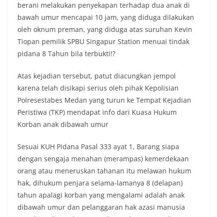
berani melakukan penyekapan terhadap dua anak di
masing secara penuh. Ini adalah bentuk
penghormatan kita bersama terhadap
bawah umur mencapai 10 jam, yang diduga dilakukan
perjuangan para pahlawan yang telah merebut
oleh oknum preman, yang diduga atas suruhan Kevin
kemerdekaan,” ujar Aiptu Muliyadi Suraukur saat
Tiopan pemilik SPBU Singapur Station menuai tindak
berdialog dengan warga.‎‎Ia juga menambahkan
pidana 8 Tahun bila terbukti!?
agar warga memperhatikan kondisi bendera yang
akan dikibarkan, memastikan bendera dalam
keadaan bersih, tidak sobek, dan layak untuk
Atas kejadian tersebut, patut diacungkan jempol
dikibarkan sebagai simbol kehormatan
karena telah disikapi serius oleh pihak Kepolisian
negara.‎‎‎Selain menyampaikan imbauan terkait
Polresestabes Medan yang turun ke Tempat Kejadian
bendera, kegiatan sambang DDS ini juga
Peristiwa (TKP) mendapat info dari Kuasa Hukum
dimanfaatkan sebagai sarana deteksi dini (early
warning) guna mengantisipasi potensi gangguan
Korban anak dibawah umur
keamanan dan ketertiban masyarakat
(Kamtibmas) di lingkungan tempat tinggal warga.
Sesuai KUH Pidana Pasal 333 ayat 1, Barang siapa
Melalui interaksi langsung tersebut,
dengan sengaja menahan (merampas) kemerdekaan
Bhabinkamtibmas dapat menghimpun informasi
orang atau meneruskan tahanan itu melawan hukum
awal terkait situasi sosial, potensi kerawanan,
maupun hal-hal yang dapat mengganggu
hak, dihukum penjara selama-lamanya 8 (delapan)
kondusivitas wilayah, khususnya menjelang
tahun apalagi korban yang mengalami adalah anak
perayaan HUT Kemerdekaan RI yang biasanya
dibawah umur dan pelanggaran hak azasi manusia
diwarnai dengan berbagai kegiatan dan