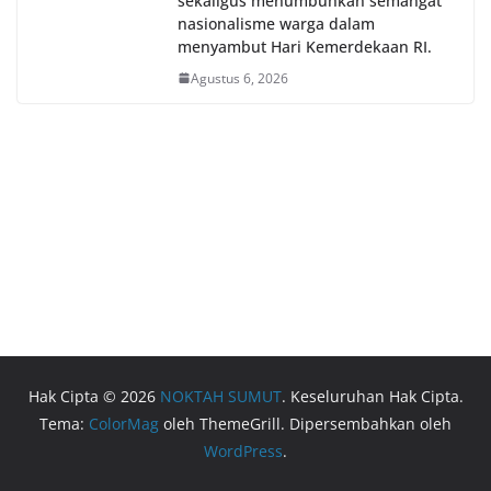
sekaligus menumbuhkan semangat
nasionalisme warga dalam
menyambut Hari Kemerdekaan RI.
Agustus 6, 2026
Hak Cipta © 2026
NOKTAH SUMUT
. Keseluruhan Hak Cipta.
Tema:
ColorMag
oleh ThemeGrill. Dipersembahkan oleh
WordPress
.