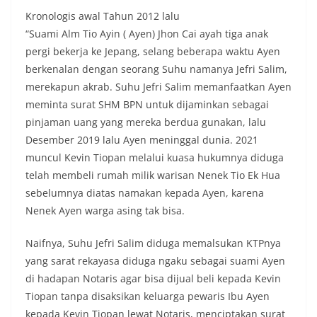
Bhabinkamtibmas dapat menghimpun informasi
Kronologis awal Tahun 2012 lalu
awal terkait situasi sosial, potensi kerawanan,
“Suami Alm Tio Ayin ( Ayen) Jhon Cai ayah tiga anak
maupun hal-hal yang dapat mengganggu
pergi bekerja ke Jepang, selang beberapa waktu Ayen
kondusivitas wilayah, khususnya menjelang
perayaan HUT Kemerdekaan RI yang biasanya
berkenalan dengan seorang Suhu namanya Jefri Salim,
diwarnai dengan berbagai kegiatan dan
merekapun akrab. Suhu Jefri Salim memanfaatkan Ayen
keramaian warga.‎‎Dengan adanya deteksi dini ini,
meminta surat SHM BPN untuk dijaminkan sebagai
diharapkan potensi gangguan keamanan dapat
pinjaman uang yang mereka berdua gunakan, lalu
diantisipasi sejak awal sehingga situasi di
Kelurahan Sunggal tetap terjaga aman, tertib,
Desember 2019 lalu Ayen meninggal dunia. 2021
dan kondusif hingga puncak perayaan HUT
muncul Kevin Tiopan melalui kuasa hukumnya diduga
Kemerdekaan RI berlangsung.‎‎Wujud Kedekatan
telah membeli rumah milik warisan Nenek Tio Ek Hua
Polri dengan Masyarakat‎Kegiatan sambang Door
sebelumnya diatas namakan kepada Ayen, karena
to Door System ini merupakan salah satu bentuk
implementasi program Polri Presisi yang
Nenek Ayen warga asing tak bisa.
mengedepankan kehadiran dan kedekatan
personel Kepolisian dengan masyarakat. Melalui
Naifnya, Suhu Jefri Salim diduga memalsukan KTPnya
kegiatan semacam ini, Bhabinkamtibmas tidak
yang sarat rekayasa diduga ngaku sebagai suami Ayen
hanya berperan sebagai penyampai informasi
di hadapan Notaris agar bisa dijual beli kepada Kevin
dan imbauan, tetapi juga sebagai mitra
masyarakat dalam menjaga keamanan lingkungan
Tiopan tanpa disaksikan keluarga pewaris Ibu Ayen
secara bersama-sama.‎‎Kehadiran
kepada Kevin Tiopan lewat Notaris, menciptakan surat