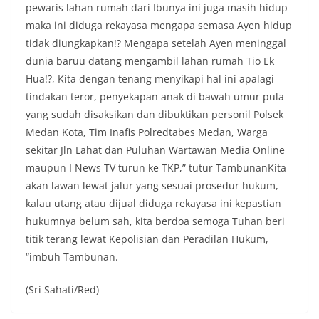
pewaris lahan rumah dari Ibunya ini juga masih hidup
Pemasangan Bendera Merah Putih Jelang HUT
maka ini diduga rekayasa mengapa semasa Ayen hidup
Kemerdekaan RI‎‎Medan, 5 Agustus 2026 — Dalam
rangka menyambut Hari Ulang Tahun
tidak diungkapkan!? Mengapa setelah Ayen meninggal
Kemerdekaan Republik Indonesia yang ke-81,
dunia baruu datang mengambil lahan rumah Tio Ek
Bhabinkamtibmas Kelurahan Sunggal, Aiptu
Hua!?, Kita dengan tenang menyikapi hal ini apalagi
Muliyadi Suraukur, melaksanakan kegiatan
tindakan teror, penyekapan anak di bawah umur pula
sambang Door to Door System (DDS) kepada
warga di wilayah Kelurahan Sunggal, Kecamatan
yang sudah disaksikan dan dibuktikan personil Polsek
Medan Sunggal, pada Rabu (05/08/2026).‎‎Kegiatan
Medan Kota, Tim Inafis Polredtabes Medan, Warga
tersebut berlangsung sejak pukul 09.00 WIB
sekitar Jln Lahat dan Puluhan Wartawan Media Online
hingga selesai, menyasar rumah-rumah warga di
maupun I News TV turun ke TKP,” tutur TambunanKita
beberapa lingkungan yang ada di kelurahan
tersebut.‎Sambang Langsung ke Rumah
akan lawan lewat jalur yang sesuai prosedur hukum,
Warga‎Dalam kegiatan ini, Aiptu Muliyadi
kalau utang atau dijual diduga rekayasa ini kepastian
Suraukur mendatangi warga secara langsung dari
hukumnya belum sah, kita berdoa semoga Tuhan beri
rumah ke rumah untuk menjalin silaturahmi
titik terang lewat Kepolisian dan Peradilan Hukum,
sekaligus menyampaikan pesan-pesan
kamtibmas. Kehadiran petugas disambut baik
“imbuh Tambunan.
oleh warga, yang sebagian besar tengah bersiap
menyambut momentum HUT Kemerdekaan RI
(Sri Sahati/Red)
dengan berbagai persiapan di lingkungan
masing-masing.‎Dalam dialog yang berlangsung