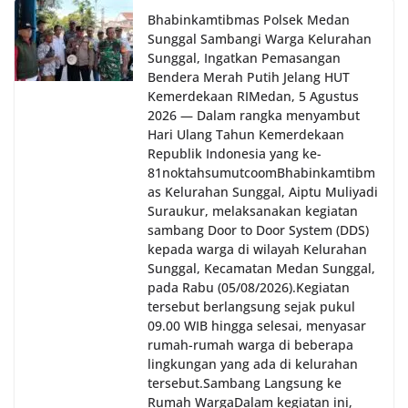
Bhabinkamtibmas Polsek Medan
Sunggal Sambangi Warga Kelurahan
Sunggal, Ingatkan Pemasangan
Bendera Merah Putih Jelang HUT
Kemerdekaan RI‎‎Medan, 5 Agustus
2026 — Dalam rangka menyambut
Hari Ulang Tahun Kemerdekaan
Republik Indonesia yang ke-
81noktahsumutcoomBhabinkamtibm
as Kelurahan Sunggal, Aiptu Muliyadi
Suraukur, melaksanakan kegiatan
sambang Door to Door System (DDS)
kepada warga di wilayah Kelurahan
Sunggal, Kecamatan Medan Sunggal,
pada Rabu (05/08/2026).‎‎Kegiatan
tersebut berlangsung sejak pukul
09.00 WIB hingga selesai, menyasar
rumah-rumah warga di beberapa
lingkungan yang ada di kelurahan
tersebut.‎Sambang Langsung ke
Rumah Warga‎Dalam kegiatan ini,