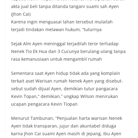
Bhabinkamtibmas di tengah-tengah warga
akta jual beli tanpa ditanda tangani suami sah Ayen
diharapkan dapat semakin mempererat
(Jhon Cai)
hubungan kemitraan antara Polri dan
masyarakat, sekaligus membangun kesadaran
Karena ingin menguasai lahan tersebut mulailah
kolektif warga akan pentingnya menjaga
terjadi tindaķan melawan hukum, “tuturnya
keamanan, ketertiban, dan kekompakan
lingkungan, khususnya dalam menyambut
Sejak Alm Ayen meninggal terjadilah teror terhadap
momentum bersejarah HUT Kemerdekaan
Republik Indonesia.‎Kegiatan sambang ini
Nenek Tio Ek Hua dan 3 Cucunya berulang-ulang tanpa
rencananya akan terus dilaksanakan secara rutin
rasa kemanusiaan untuk mengambil rumah
oleh Bhabinkamtibmas di wilayah Kelurahan
Sunggal sebagai bagian dari upaya menciptakan
Sementara saat Ayen hidup tidak ada yang komplain
situasi Kamtibmas yang aman dan kondusif,
terkait aset Warisan rumah Nenek Ayen yang disebut-
sekaligus menumbuhkan semangat nasionalisme
warga dalam menyambut Hari Kemerdekaan RI.
sebut sudah dijual Ayen, demikian tutur pangacara
Percepat Penanganan Infrastruktur Kota Medan,
Kevin Topan,” demikian,” ungkap Wilson menirukan
Dinas SDABMBK Perkuat Sinergi dengan
ucapan pengacara Kevin Tiopan
Kecamatan
Ketua DPRD Medan Terima Silaturahmi Kapolres
Menurut Tambunan, “Penjualan harta warisan Nenek
Belawan, Bahas Narkoba, Kriminalitas hingga
Potensi Ekonomi
Ayen tidak transparan, jujur dan akuntabel diduga
Bhabinkamtibmas Polsek Medan Sunggal
karna Jhon Cai suami Ayen masih di Jepang, Ibu Ayen
Sambangi Warga Kelurahan Sunggal, Ingatkan