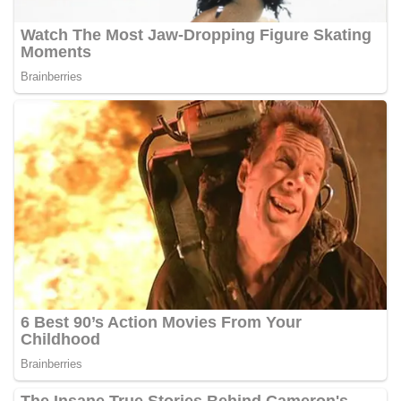
oleh Bhabinkamtibmas di wilayah Kelurahan
Sunggal sebagai bagian dari upaya menciptakan
situasi Kamtibmas yang aman dan kondusif,
sekaligus menumbuhkan semangat nasionalisme
warga dalam menyambut Hari Kemerdekaan RI.