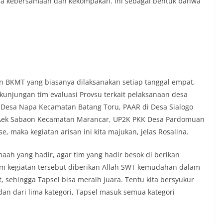
asa kebersamaan dan kekompakan. Ini sebagai bentuk bahwa
auan terkait bendera, kegiatan
juga dimanfaatkan sebagai sarana
y warning) guna mengantisipasi potensi
n dan ketertiban masyarakat
ngkungan tempat tinggal warga. Melalui
g tersebut, Bhabinkamtibmas dapat
si awal terkait situasi sosial, potensi
n hal-hal yang dapat mengganggu
ayah, khususnya menjelang perayaan HUT
san BKMT yang biasanya dilaksanakan setiap tanggal empat,
ang biasanya diwarnai dengan berbagai
kunjungan tim evaluasi Provsu terkait pelaksanaan desa
maian warga.‎‎Dengan adanya deteksi dini
K Desa Napa Kecamatan Batang Toru, PAAR di Desa Sialogo
potensi gangguan keamanan dapat
a Aek Sabaon Kecamatan Marancar, UP2K PKK Desa Pardomuan
 awal sehingga situasi di Kelurahan
jaga aman, tertib, dan kondusif hingga
 maka kegiatan arisan ini kita majukan, jelas Rosalina.
HUT Kemerdekaan RI berlangsung.‎‎Wujud
dengan Masyarakat‎Kegiatan sambang
ah yang hadir, agar tim yang hadir besok di berikan
em ini merupakan salah satu bentuk
lam kegiatan tersebut diberikan Allah SWT kemudahan dalam
gram Polri Presisi yang mengedepankan
 sehingga Tapsel bisa meraih juara. Tentu kita bersyukur
dekatan personel Kepolisian dengan
ui kegiatan semacam ini,
dan dari lima kategori, Tapsel masuk semua kategori
tidak hanya berperan sebagai
si dan imbauan, tetapi juga sebagai
 dalam menjaga keamanan lingkungan