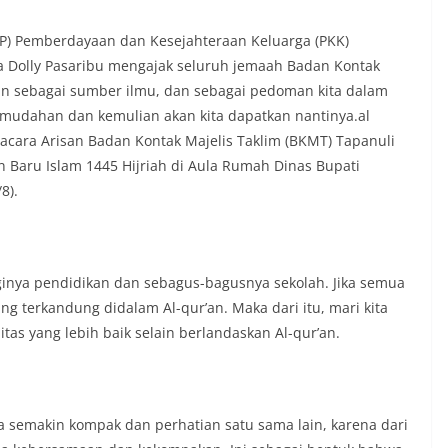
t tinggal, serta membuka ruang
rah agar warga dapat menyampaikan
P) Pemberdayaan dan Kesejahteraan Keluarga (PKK)
formasi terkait situasi kamtibmas di
na Dolly Pasaribu mengajak seluruh jemaah Badan Kontak
Salah satu poin utama yang disampaikan
an sebagai sumber ilmu, dan sebagai pedoman kita dalam
ambang ini adalah imbauan kepada
sang bendera Merah Putih secara
emudahan dan kemulian akan kita dapatkan nantinya.al
ngah tiang, sebagai bentuk
acara Arisan Badan Kontak Majelis Taklim (BKMT) Tapanuli
rasa cinta tanah air menjelang
 Baru Islam 1445 Hijriah di Aula Rumah Dinas Bupati
erdekaan RI. Petugas mengingatkan
8).
n bendera dengan benar merupakan
nyata partisipasi masyarakat dalam
 bersejarah bangsa Indonesia.‎‎”Kami
 seluruh warga agar mulai
an memasang bendera Merah Putih di
gginya pendidikan dan sebagus-bagusnya sekolah. Jika semua
ng-masing secara penuh. Ini adalah
g terkandung didalam Al-qur’an. Maka dari itu, mari kita
tan kita bersama terhadap perjuangan
ng telah merebut kemerdekaan,” ujar
litas yang lebih baik selain berlandaskan Al-qur’an.
aukur saat berdialog dengan warga.‎‎Ia
 agar warga memperhatikan kondisi
n dikibarkan, memastikan bendera
sih, tidak sobek, dan layak untuk
a semakin kompak dan perhatian satu sama lain, karena dari
 simbol kehormatan negara.‎‎‎Selain