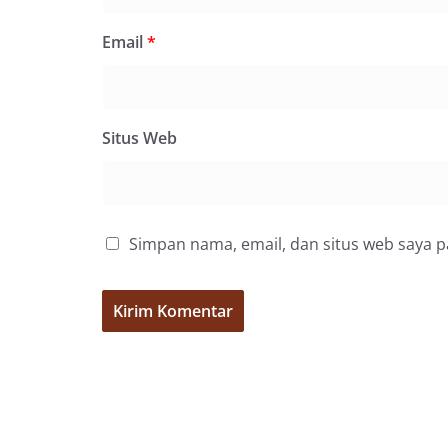
bahwa pemasanga
salah satu wujud 
memperingati hari
Email
*
mengimbau kepada
mempersiapkan d
depan rumah masi
bentuk penghorma
Situs Web
para pahlawan ya
Aiptu Muliyadi Sur
juga menambahkan
bendera yang aka
dalam keadaan ber
dikibarkan sebagai
Simpan nama, email, dan situs web saya 
menyampaikan imb
sambang DDS ini 
deteksi dini (earl
gangguan keamana
(Kamtibmas) di li
interaksi langsun
menghimpun informa
kerawanan, maupu
kondusivitas wil
Kemerdekaan RI y