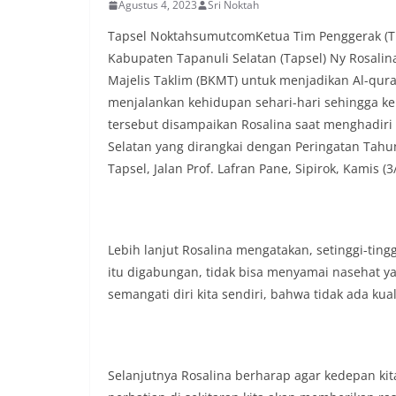
Agustus 4, 2023
Sri Noktah
lingkungan tempa
komunikasi dua a
Tapsel NoktahsumutcomKetua Tim Penggerak (T
keluhan maupun in
Kabupaten Tapanuli Selatan (Tapsel) Ny Rosali
sekitar mereka.‎‎‎
Majelis Taklim (BKMT) untuk menjadikan Al-qur
dalam kegiatan s
warga untuk mema
menjalankan kehidupan sehari-hari sehingga k
penuh, bukan sete
tersebut disampaikan Rosalina saat menghadiri 
penghormatan dan 
Selatan yang dirangkai dengan Peringatan Tahun
perayaan HUT Kem
Tapsel, Jalan Prof. Lafran Pane, Sipirok, Kamis (3/
bahwa pemasanga
salah satu wujud 
memperingati hari
mengimbau kepada
mempersiapkan d
Lebih lanjut Rosalina mengatakan, setinggi-tin
depan rumah masi
itu digabungan, tidak bisa menyamai nasehat yan
bentuk penghorma
para pahlawan ya
semangati diri kita sendiri, bahwa tidak ada kua
Aiptu Muliyadi Sur
juga menambahkan
bendera yang aka
dalam keadaan ber
Selanjutnya Rosalina berharap agar kedepan kit
dikibarkan sebagai