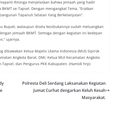
ayanti Ritonga menjelaskan bahwa jemaah yang hadir
ama.‎‎Kehadiran Bhabinkamtibmas di
ota BKMT se-Tapsel. Dengan mengangkat Tema, “Eratkan
rga diharapkan dapat semakin
gan kemitraan antara Polri dan
angunan Tapanuli Selatan Yang Berkelanjutan”.
ligus membangun kesadaran kolektif
ngnya menjaga keamanan, ketertiban,
bu Bupati, walaupun disela kesibukannya sudah meluangkan
ingkungan, khususnya dalam
dengan jemaah BKMT. Semoga dengan kegiatan ini kedepan
tum bersejarah HUT Kemerdekaan
n,” ujarnya.
a.‎Kegiatan sambang ini rencananya akan
n secara rutin oleh Bhabinkamtibmas di
 Sunggal sebagai bagian dari upaya
ang dibawakan Ketua Majelis Ulama Indonesia (MUI) Sipirok
asi Kamtibmas yang aman dan kondusif,
camatan Angkola Barat, DMI, Ketua MUI Kecamatan Angkola
buhkan semangat nasionalisme warga
-Tapsel, dan Pengurus PKK Kabupaten. (Hamidi hrp)
 Hari Kemerdekaan RI.
 Polsek Medan Sunggal Sambangi Warga
l, Ingatkan Pemasangan Bendera Merah
Kemerdekaan RI‎‎Medan, 5 Agustus 2026
dy
Polresta Deli Serdang Laksanakan Kegiatan
menyambut Hari Ulang Tahun
de
Jumat Curhat dengarkan Keluh Kesah
blik Indonesia yang ke-81,
Kelurahan Sunggal, Aiptu Muliyadi
Masyarakat.
anakan kegiatan sambang Door to Door
da warga di wilayah Kelurahan Sunggal,
 Sunggal, pada Rabu