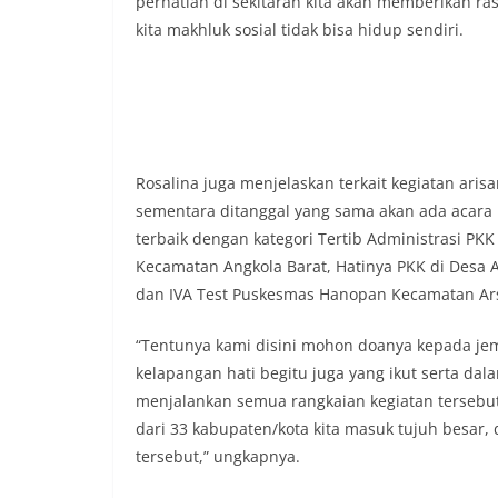
perhatian di sekitaran kita akan memberikan r
menyampaikan imb
sambang DDS ini 
kita makhluk sosial tidak bisa hidup sendiri.
deteksi dini (earl
gangguan keamana
(Kamtibmas) di li
interaksi langsun
menghimpun informa
kerawanan, maupu
kondusivitas wil
Rosalina juga menjelaskan terkait kegiatan ari
Kemerdekaan RI y
sementara ditanggal yang sama akan ada acara 
kegiatan dan kera
terbaik dengan kategori Tertib Administrasi PK
ini, diharapkan 
Kecamatan Angkola Barat, Hatinya PKK di Des
diantisipasi sejak
Sunggal tetap ter
dan IVA Test Puskesmas Hanopan Kecamatan Arse,
puncak perayaan 
Kedekatan Polri 
“Tentunya kami disini mohon doanya kepada jema
Door to Door Syst
kelapangan hati begitu juga yang ikut serta da
implementasi pro
menjalankan semua rangkaian kegiatan tersebut,
kehadiran dan ke
masyarakat. Melal
dari 33 kabupaten/kota kita masuk tujuh besar, 
Bhabinkamtibmas 
tersebut,” ungkapnya.
penyampai informa
mitra masyarakat