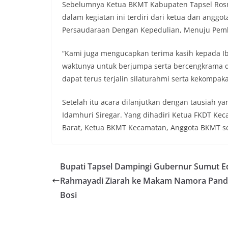
Sebelumnya Ketua BKMT Kabupaten Tapsel Rosm
secara bersama-s
dalam kegiatan ini terdiri dari ketua dan angg
tengah-tengah wa
mempererat hubun
Persaudaraan Dengan Kepedulian, Menuju Pemb
masyarakat, seka
warga akan penti
“Kami juga mengucapkan terima kasih kepada I
dan kekompakan l
waktunya untuk berjumpa serta bercengkrama 
menyambut momen
dapat terus terjalin silaturahmi serta kekompaka
Republik Indonesi
terus dilaksanaka
wilayah Kelurahan
Setelah itu acara dilanjutkan dengan tausiah y
menciptakan situ
Idamhuri Siregar. Yang dihadiri Ketua FKDT Ke
sekaligus menum
Barat, Ketua BKMT Kecamatan, Anggota BKMT se
dalam menyambut
Bhabinkamtibmas
Kelurahan Sungga
Putih Jelang HUT 
Bupati Tapsel Dampingi Gubernur Sumut E
— Dalam rangka 
Rahmayadi Ziarah ke Makam Namora Pan
Kemerdekaan Repu
Bhabinkamtibmas 
Bosi
Suraukur, melaks
System (DDS) kepa
Kecamatan Medan