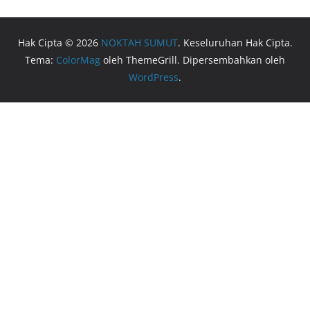
Hak Cipta © 2026
NOKTAH SUMUT
. Keseluruhan Hak Cipta.
Tema:
ColorMag
oleh ThemeGrill. Dipersembahkan oleh
WordPress
.