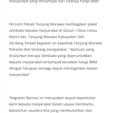
masyarakat yang terdampak dari naiknya harga BBM.
Indonesia.‎‎”Kami mengimbau kepada seluruh
warga agar mulai mempersiapkan dan memasang
bendera Merah Putih di depan rumah masing-
masing secara penuh. Ini adalah bentuk
penghormatan kita bersama terhadap
Personil Polsek Tanjung Morawa membagikan paket
perjuangan para pahlawan yang telah merebut
sembako kepada masyarakat di Dusun I Desa Limau
kemerdekaan,” ujar Aiptu Muliyadi Suraukur saat
Manis Kec. Tanjung Morawa Kabupaten Deli
berdialog dengan warga.‎‎Ia juga menambahkan
Serdang.Terkait kegiatan ini Kapolsek Tanjung Morawa
agar warga memperhatikan kondisi bendera yang
akan dikibarkan, memastikan bendera dalam
Polresta Deli Serdang mengatakan ” Bantuan yang
keadaan bersih, tidak sobek, dan layak untuk
disalurkan berupa Sembako yang diperuntukkan
dikibarkan sebagai simbol kehormatan
kepada masyarakat terdampak kenaikan harga BBM
negara.‎‎‎Selain menyampaikan imbauan terkait
dengan harapan semoga dapat meringankan beban
bendera, kegiatan sambang DDS ini juga
dimanfaatkan sebagai sarana deteksi dini (early
masyarakat”.
warning) guna mengantisipasi potensi gangguan
keamanan dan ketertiban masyarakat
(Kamtibmas) di lingkungan tempat tinggal warga.
Melalui interaksi langsung tersebut,
“Kegiatan Bansos ini merupakan wujud kepedulian
Bhabinkamtibmas dapat menghimpun informasi
awal terkait situasi sosial, potensi kerawanan,
kami kepada masyarakat dalam upaya membantu
maupun hal-hal yang dapat mengganggu
kebutuhan saudara kita yang membutuhkan dan