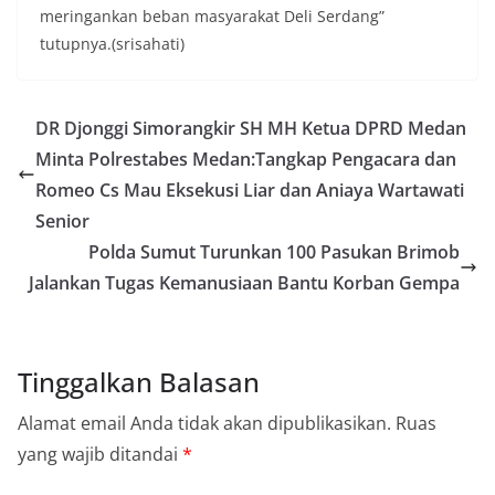
kondusivitas wilayah, khususnya menjelang
meringankan beban masyarakat Deli Serdang”
perayaan HUT Kemerdekaan RI yang biasanya
tutupnya.(srisahati)
diwarnai dengan berbagai kegiatan dan
keramaian warga.‎‎Dengan adanya deteksi dini ini,
diharapkan potensi gangguan keamanan dapat
diantisipasi sejak awal sehingga situasi di
DR Djonggi Simorangkir SH MH Ketua DPRD Medan
Kelurahan Sunggal tetap terjaga aman, tertib,
Minta Polrestabes Medan:Tangkap Pengacara dan
dan kondusif hingga puncak perayaan HUT
Kemerdekaan RI berlangsung.‎‎Wujud Kedekatan
Romeo Cs Mau Eksekusi Liar dan Aniaya Wartawati
Polri dengan Masyarakat‎Kegiatan sambang Door
Senior
to Door System ini merupakan salah satu bentuk
implementasi program Polri Presisi yang
Polda Sumut Turunkan 100 Pasukan Brimob
mengedepankan kehadiran dan kedekatan
Jalankan Tugas Kemanusiaan Bantu Korban Gempa
personel Kepolisian dengan masyarakat. Melalui
kegiatan semacam ini, Bhabinkamtibmas tidak
hanya berperan sebagai penyampai informasi
dan imbauan, tetapi juga sebagai mitra
Tinggalkan Balasan
masyarakat dalam menjaga keamanan lingkungan
secara bersama-sama.‎‎Kehadiran
Alamat email Anda tidak akan dipublikasikan.
Ruas
Bhabinkamtibmas di tengah-tengah warga
diharapkan dapat semakin mempererat
yang wajib ditandai
*
hubungan kemitraan antara Polri dan
masyarakat, sekaligus membangun kesadaran