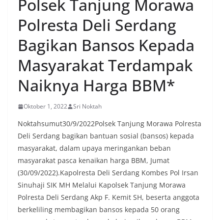
Polsek Tanjung Morawa
rumah ke rumah untuk menjalin silaturahmi
sekaligus menyampaikan pesan-pesan
Polresta Deli Serdang
kamtibmas. Kehadiran petugas disambut baik
oleh warga, yang sebagian besar tengah bersiap
Bagikan Bansos Kepada
menyambut momentum HUT Kemerdekaan RI
dengan berbagai persiapan di lingkungan
masing-masing.‎Dalam dialog yang berlangsung
Masyarakat Terdampak
akrab, Bhabinkamtibmas menyapa warga,
menanyakan kondisi keamanan dan kenyamanan
Naiknya Harga BBM*
lingkungan tempat tinggal, serta membuka ruang
komunikasi dua arah agar warga dapat
Oktober 1, 2022
Sri Noktah
menyampaikan keluhan maupun informasi terkait
situasi kamtibmas di sekitar mereka.‎‎‎Salah satu
Noktahsumut30/9/2022Polsek Tanjung Morawa Polresta
poin utama yang disampaikan dalam kegiatan
Deli Serdang bagikan bantuan sosial (bansos) kepada
sambang ini adalah imbauan kepada warga untuk
memasang bendera Merah Putih secara penuh,
masyarakat, dalam upaya meringankan beban
bukan setengah tiang, sebagai bentuk
masyarakat pasca kenaikan harga BBM, Jumat
penghormatan dan rasa cinta tanah air
(30/09/2022).Kapolresta Deli Serdang Kombes Pol Irsan
menjelang perayaan HUT Kemerdekaan RI.
Sinuhaji SIK MH Melalui Kapolsek Tanjung Morawa
Petugas mengingatkan bahwa pemasangan
bendera dengan benar merupakan salah satu
Polresta Deli Serdang Akp F. Kemit SH, beserta anggota
wujud nyata partisipasi masyarakat dalam
berkeliling membagikan bansos kepada 50 orang
memperingati hari bersejarah bangsa