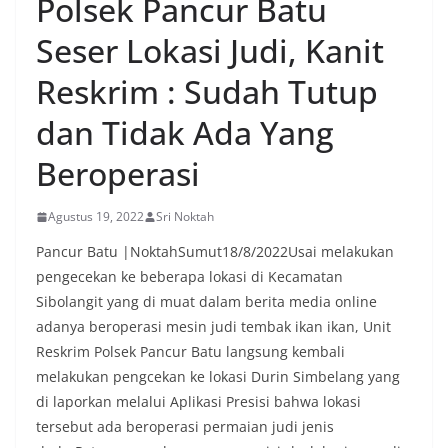
Polsek Pancur Batu
sekaligus menyampaikan pesan-pesan
kamtibmas. Kehadiran petugas disambut baik
Seser Lokasi Judi, Kanit
oleh warga, yang sebagian besar tengah bersiap
menyambut momentum HUT Kemerdekaan RI
Reskrim : Sudah Tutup
dengan berbagai persiapan di lingkungan
masing-masing.‎Dalam dialog yang berlangsung
dan Tidak Ada Yang
akrab, Bhabinkamtibmas menyapa warga,
menanyakan kondisi keamanan dan kenyamanan
Beroperasi
lingkungan tempat tinggal, serta membuka ruang
komunikasi dua arah agar warga dapat
menyampaikan keluhan maupun informasi terkait
Agustus 19, 2022
Sri Noktah
situasi kamtibmas di sekitar mereka.‎‎‎Salah satu
poin utama yang disampaikan dalam kegiatan
Pancur Batu |NoktahSumut18/8/2022Usai melakukan
sambang ini adalah imbauan kepada warga untuk
pengecekan ke beberapa lokasi di Kecamatan
memasang bendera Merah Putih secara penuh,
Sibolangit yang di muat dalam berita media online
bukan setengah tiang, sebagai bentuk
adanya beroperasi mesin judi tembak ikan ikan, Unit
penghormatan dan rasa cinta tanah air
menjelang perayaan HUT Kemerdekaan RI.
Reskrim Polsek Pancur Batu langsung kembali
Petugas mengingatkan bahwa pemasangan
melakukan pengcekan ke lokasi Durin Simbelang yang
bendera dengan benar merupakan salah satu
di laporkan melalui Aplikasi Presisi bahwa lokasi
wujud nyata partisipasi masyarakat dalam
tersebut ada beroperasi permaian judi jenis
memperingati hari bersejarah bangsa
Indonesia.‎‎”Kami mengimbau kepada seluruh