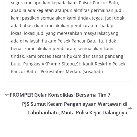
kolektif warga akan pentingnya menjaga
segera melaporkan kepada kami Polsek Pancur Batu,
keamanan, ketertiban, dan kekompakan
apabila ada kegiatan ataupun aktifitas permainan judi,
lingkungan, khususnya dalam menyambut
kami pastikan semua akan kami tindak tegas, jadi tidak
momentum bersejarah HUT Kemerdekaan
Republik Indonesia.‎Kegiatan sambang ini
ada bahasa kami melakukan pembiaran terhadap
rencananya akan terus dilaksanakan secara rutin
lokasi lokasi judi yang meresahkan masyarakat yang
oleh Bhabinkamtibmas di wilayah Kelurahan
ada di wilayah hukum Polsek Pancur Batu, itu tidak
Sunggal sebagai bagian dari upaya menciptakan
benar kami lakukan pembiaran, semua akan kami
situasi Kamtibmas yang aman dan kondusif,
sekaligus menumbuhkan semangat nasionalisme
tindak, kami proses secara hukum dan tanpa pandang
warga dalam menyambut Hari Kemerdekaan RI.
bulu,”Pungkas AKP Amir Sitepu,SH Kanit Reskrim Polsek
Satres Narkoba Polres Asahan Amankan Pria
Pancur Batu – Polrestabes Medan. (srisahati)
Pengedar Sabu, Sita 19,60 Gram Barang Satres
Narkoba Polres Asahan Amankan Pria Pengedar
Sabu, Sita 19,60 Gram Barang Bukti
Ini Alasan Plh Sekda Medan Sarankan Jhon Ester
FROMPER Gelar Konsolidasi Bersama Tim 7
Lase Segera Dievaluasi
PJS Sumut Kecam Penganiayaan Wartawan di
Percepat Penanganan Infrastruktur Kota Medan,
Dinas SDABMBK Perkuat Sinergi dengan
Labuhanbatu, Minta Polisi Kejar Dalangnya
Kecamatan