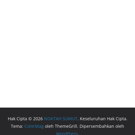
Hak Cipta © 2026
NOKTAH SUMUT
. Keseluruhan Hak Cipta.
Tema:
ColorMag
oleh ThemeGrill. Dipersembahkan oleh
WordPress
.