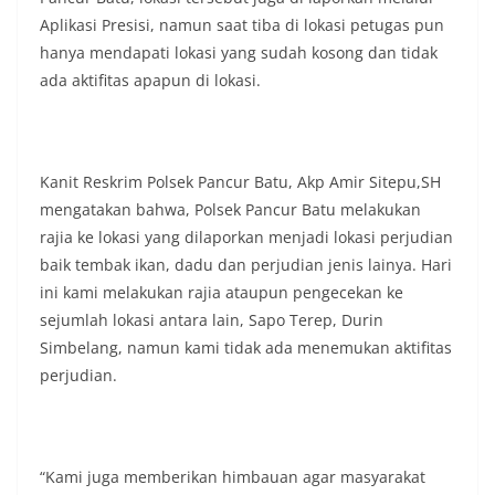
perayaan HUT Kemerdekaan RI yang biasanya
Aplikasi Presisi, namun saat tiba di lokasi petugas pun
diwarnai dengan berbagai kegiatan dan
hanya mendapati lokasi yang sudah kosong dan tidak
keramaian warga.‎‎Dengan adanya deteksi dini ini,
diharapkan potensi gangguan keamanan dapat
ada aktifitas apapun di lokasi.
diantisipasi sejak awal sehingga situasi di
Kelurahan Sunggal tetap terjaga aman, tertib,
dan kondusif hingga puncak perayaan HUT
Kemerdekaan RI berlangsung.‎‎Wujud Kedekatan
Kanit Reskrim Polsek Pancur Batu, Akp Amir Sitepu,SH
Polri dengan Masyarakat‎Kegiatan sambang Door
mengatakan bahwa, Polsek Pancur Batu melakukan
to Door System ini merupakan salah satu bentuk
implementasi program Polri Presisi yang
rajia ke lokasi yang dilaporkan menjadi lokasi perjudian
mengedepankan kehadiran dan kedekatan
baik tembak ikan, dadu dan perjudian jenis lainya. Hari
personel Kepolisian dengan masyarakat. Melalui
ini kami melakukan rajia ataupun pengecekan ke
kegiatan semacam ini, Bhabinkamtibmas tidak
sejumlah lokasi antara lain, Sapo Terep, Durin
hanya berperan sebagai penyampai informasi
dan imbauan, tetapi juga sebagai mitra
Simbelang, namun kami tidak ada menemukan aktifitas
masyarakat dalam menjaga keamanan lingkungan
perjudian.
secara bersama-sama.‎‎Kehadiran
Bhabinkamtibmas di tengah-tengah warga
diharapkan dapat semakin mempererat
hubungan kemitraan antara Polri dan
masyarakat, sekaligus membangun kesadaran
“Kami juga memberikan himbauan agar masyarakat