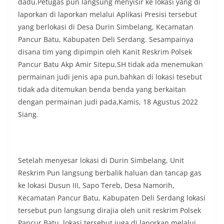
dadu.Petugas pun langsung menyisir ke lokasi yang di
warga agar mulai mempersiapkan dan memasang
laporkan di laporkan melalui Aplikasi Presisi tersebut
bendera Merah Putih di depan rumah masing-
yang berlokasi di Desa Durin Simbelang, Kecamatan
masing secara penuh. Ini adalah bentuk
Pancur Batu, Kabupaten Deli Serdang. Sesampainya
penghormatan kita bersama terhadap
perjuangan para pahlawan yang telah merebut
disana tim yang dipimpin oleh Kanit Reskrim Polsek
kemerdekaan,” ujar Aiptu Muliyadi Suraukur saat
Pancur Batu Akp Amir Sitepu,SH tidak ada menemukan
berdialog dengan warga.‎‎Ia juga menambahkan
permainan judi jenis apa pun,bahkan di lokasi tesebut
agar warga memperhatikan kondisi bendera yang
tidak ada ditemukan benda benda yang berkaitan
akan dikibarkan, memastikan bendera dalam
keadaan bersih, tidak sobek, dan layak untuk
dengan permainan judi pada,Kamis, 18 Agustus 2022
dikibarkan sebagai simbol kehormatan
Siang.
negara.‎‎‎Selain menyampaikan imbauan terkait
bendera, kegiatan sambang DDS ini juga
dimanfaatkan sebagai sarana deteksi dini (early
warning) guna mengantisipasi potensi gangguan
keamanan dan ketertiban masyarakat
Setelah menyesar lokasi di Durin Simbelang, Unit
(Kamtibmas) di lingkungan tempat tinggal warga.
Reskrim Pun langsung berbalik haluan dan tancap gas
Melalui interaksi langsung tersebut,
ke lokasi Dusun III, Sapo Tereb, Desa Namorih,
Bhabinkamtibmas dapat menghimpun informasi
Kecamatan Pancur Batu, Kabupaten Deli Serdang lokasi
awal terkait situasi sosial, potensi kerawanan,
maupun hal-hal yang dapat mengganggu
tersebut pun langsung dirajia oleh unit reskrim Polsek
kondusivitas wilayah, khususnya menjelang
Pancur Batu, lokasi tersebut juga di laporkan melalui