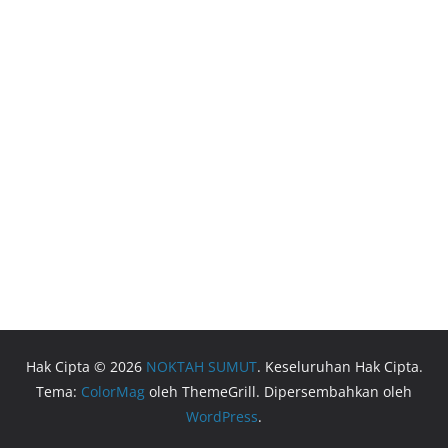
Hak Cipta © 2026
NOKTAH SUMUT
. Keseluruhan Hak Cipta.
Tema:
ColorMag
oleh ThemeGrill. Dipersembahkan oleh
WordPress
.