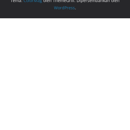
Tema:
ColorMag
oleh ThemeGrill. Dipersembahkan oleh
WordPress
.