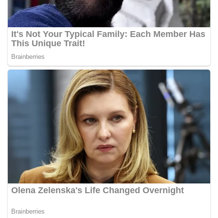
Pemasangan Bendera Merah Putih Jelang HUT
Kemerdekaan RI‎‎Medan, 5 Agustus 2026 — Dalam
rangka menyambut Hari Ulang Tahun
Kemerdekaan Republik Indonesia yang ke-81,
Bhabinkamtibmas Kelurahan Sunggal, Aiptu
Muliyadi Suraukur, melaksanakan kegiatan
sambang Door to Door System (DDS) kepada
warga di wilayah Kelurahan Sunggal, Kecamatan
Medan Sunggal, pada Rabu (05/08/2026).‎‎Kegiatan
tersebut berlangsung sejak pukul 09.00 WIB
hingga selesai, menyasar rumah-rumah warga di
beberapa lingkungan yang ada di kelurahan
tersebut.‎Sambang Langsung ke Rumah
Warga‎Dalam kegiatan ini, Aiptu Muliyadi
Suraukur mendatangi warga secara langsung dari
rumah ke rumah untuk menjalin silaturahmi
sekaligus menyampaikan pesan-pesan
kamtibmas. Kehadiran petugas disambut baik
oleh warga, yang sebagian besar tengah bersiap
menyambut momentum HUT Kemerdekaan RI
dengan berbagai persiapan di lingkungan
masing-masing.‎Dalam dialog yang berlangsung