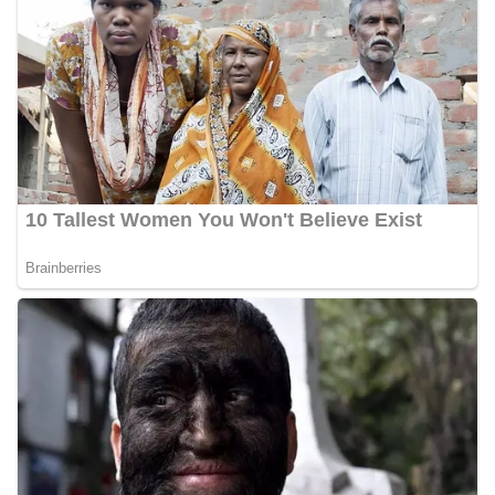
diharapkan dapat semakin mempererat
hubungan kemitraan antara Polri dan
masyarakat, sekaligus membangun kesadaran
kolektif warga akan pentingnya menjaga
keamanan, ketertiban, dan kekompakan
lingkungan, khususnya dalam menyambut
momentum bersejarah HUT Kemerdekaan
Republik Indonesia.‎Kegiatan sambang ini
rencananya akan terus dilaksanakan secara rutin
oleh Bhabinkamtibmas di wilayah Kelurahan
Sunggal sebagai bagian dari upaya menciptakan
situasi Kamtibmas yang aman dan kondusif,
sekaligus menumbuhkan semangat nasionalisme
warga dalam menyambut Hari Kemerdekaan RI.
Percepat Penanganan Infrastruktur Kota Medan,
Dinas SDABMBK Perkuat Sinergi dengan
Kecamatan
Ketua DPRD Medan Terima Silaturahmi Kapolres
Belawan, Bahas Narkoba, Kriminalitas hingga
Potensi Ekonomi
Bhabinkamtibmas Polsek Medan Sunggal
Sambangi Warga Kelurahan Sunggal, Ingatkan