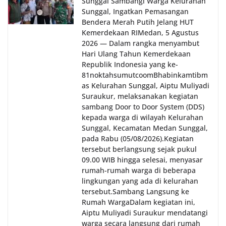
Sunggal Sambangi Warga Kelurahan
Sunggal, Ingatkan Pemasangan
Bendera Merah Putih Jelang HUT
Kemerdekaan RI‎‎Medan, 5 Agustus
2026 — Dalam rangka menyambut
Hari Ulang Tahun Kemerdekaan
Republik Indonesia yang ke-
81noktahsumutcoomBhabinkamtibm
as Kelurahan Sunggal, Aiptu Muliyadi
Suraukur, melaksanakan kegiatan
sambang Door to Door System (DDS)
kepada warga di wilayah Kelurahan
Sunggal, Kecamatan Medan Sunggal,
pada Rabu (05/08/2026).‎‎Kegiatan
tersebut berlangsung sejak pukul
09.00 WIB hingga selesai, menyasar
rumah-rumah warga di beberapa
lingkungan yang ada di kelurahan
tersebut.‎Sambang Langsung ke
Rumah Warga‎Dalam kegiatan ini,
Aiptu Muliyadi Suraukur mendatangi
warga secara langsung dari rumah