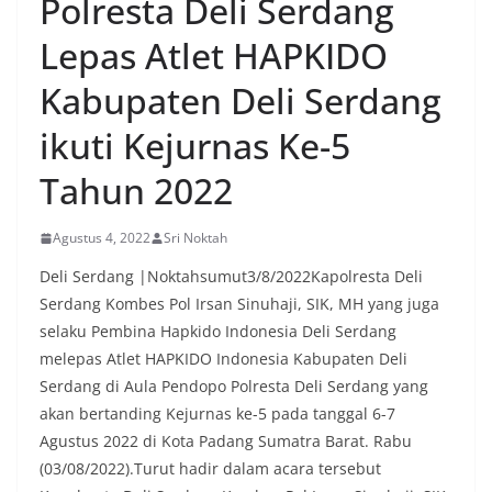
Polresta Deli Serdang
menyambut momentum HUT Kemerdekaan RI
dengan berbagai persiapan di lingkungan
Lepas Atlet HAPKIDO
masing-masing.‎Dalam dialog yang berlangsung
akrab, Bhabinkamtibmas menyapa warga,
Kabupaten Deli Serdang
menanyakan kondisi keamanan dan kenyamanan
lingkungan tempat tinggal, serta membuka ruang
ikuti Kejurnas Ke-5
komunikasi dua arah agar warga dapat
menyampaikan keluhan maupun informasi terkait
Tahun 2022
situasi kamtibmas di sekitar mereka.‎‎‎Salah satu
poin utama yang disampaikan dalam kegiatan
sambang ini adalah imbauan kepada warga untuk
Agustus 4, 2022
Sri Noktah
memasang bendera Merah Putih secara penuh,
Deli Serdang |Noktahsumut3/8/2022Kapolresta Deli
bukan setengah tiang, sebagai bentuk
penghormatan dan rasa cinta tanah air
Serdang Kombes Pol Irsan Sinuhaji, SIK, MH yang juga
menjelang perayaan HUT Kemerdekaan RI.
selaku Pembina Hapkido Indonesia Deli Serdang
Petugas mengingatkan bahwa pemasangan
melepas Atlet HAPKIDO Indonesia Kabupaten Deli
bendera dengan benar merupakan salah satu
Serdang di Aula Pendopo Polresta Deli Serdang yang
wujud nyata partisipasi masyarakat dalam
memperingati hari bersejarah bangsa
akan bertanding Kejurnas ke-5 pada tanggal 6-7
Indonesia.‎‎”Kami mengimbau kepada seluruh
Agustus 2022 di Kota Padang Sumatra Barat. Rabu
warga agar mulai mempersiapkan dan memasang
(03/08/2022).Turut hadir dalam acara tersebut
bendera Merah Putih di depan rumah masing-