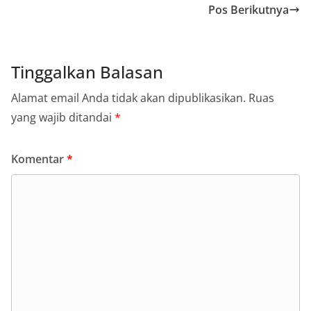
tersebut.‎Sambang Langsung ke Rumah
Pos Berikutnya
Warga‎Dalam kegiatan ini, Aiptu Muliyadi
Suraukur mendatangi warga secara langsung dari
rumah ke rumah untuk menjalin silaturahmi
sekaligus menyampaikan pesan-pesan
Tinggalkan Balasan
kamtibmas. Kehadiran petugas disambut baik
oleh warga, yang sebagian besar tengah bersiap
Alamat email Anda tidak akan dipublikasikan.
Ruas
menyambut momentum HUT Kemerdekaan RI
dengan berbagai persiapan di lingkungan
yang wajib ditandai
*
masing-masing.‎Dalam dialog yang berlangsung
akrab, Bhabinkamtibmas menyapa warga,
menanyakan kondisi keamanan dan kenyamanan
Komentar
*
lingkungan tempat tinggal, serta membuka ruang
komunikasi dua arah agar warga dapat
menyampaikan keluhan maupun informasi terkait
situasi kamtibmas di sekitar mereka.‎‎‎Salah satu
poin utama yang disampaikan dalam kegiatan
sambang ini adalah imbauan kepada warga untuk
memasang bendera Merah Putih secara penuh,
bukan setengah tiang, sebagai bentuk
penghormatan dan rasa cinta tanah air
menjelang perayaan HUT Kemerdekaan RI.
Petugas mengingatkan bahwa pemasangan