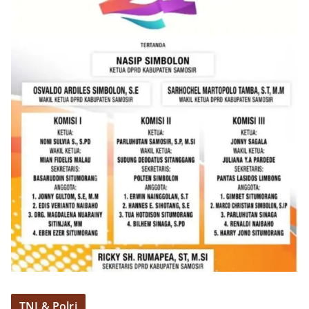
berdialog dengan warga.‎‎Ia juga menambahkan
agar warga memperhatikan kondisi bendera yang
akan dikibarkan, memastikan bendera dalam
keadaan bersih, tidak sobek, dan layak untuk
dikibarkan sebagai simbol kehormatan
negara.‎‎‎Selain menyampaikan imbauan terkait
bendera, kegiatan sambang DDS ini juga
dimanfaatkan sebagai sarana deteksi dini (early
warning) guna mengantisipasi potensi gangguan
keamanan dan ketertiban masyarakat
(Kamtibmas) di lingkungan tempat tinggal warga.
Melalui interaksi langsung tersebut,
Bhabinkamtibmas dapat menghimpun informasi
awal terkait situasi sosial, potensi kerawanan,
maupun hal-hal yang dapat mengganggu
kondusivitas wilayah, khususnya menjelang
perayaan HUT Kemerdekaan RI yang biasanya
diwarnai dengan berbagai kegiatan dan
keramaian warga.‎‎Dengan adanya deteksi dini ini,
diharapkan potensi gangguan keamanan dapat
diantisipasi sejak awal sehingga situasi di
Kelurahan Sunggal tetap terjaga aman, tertib,
TNI & Polri