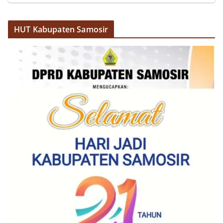
akrab, Bhabinkamtibmas menyapa warga,
menanyakan kondisi keamanan dan kenyamanan
lingkungan tempat tinggal, serta membuka ruang
HUT Kabupaten Samosir
komunikasi dua arah agar warga dapat
menyampaikan keluhan maupun informasi terkait
situasi kamtibmas di sekitar mereka.‎‎‎Salah satu
poin utama yang disampaikan dalam kegiatan
sambang ini adalah imbauan kepada warga untuk
memasang bendera Merah Putih secara penuh,
bukan setengah tiang, sebagai bentuk
penghormatan dan rasa cinta tanah air
menjelang perayaan HUT Kemerdekaan RI.
Petugas mengingatkan bahwa pemasangan
bendera dengan benar merupakan salah satu
wujud nyata partisipasi masyarakat dalam
memperingati hari bersejarah bangsa
Indonesia.‎‎”Kami mengimbau kepada seluruh
warga agar mulai mempersiapkan dan memasang
bendera Merah Putih di depan rumah masing-
masing secara penuh. Ini adalah bentuk
penghormatan kita bersama terhadap
perjuangan para pahlawan yang telah merebut
kemerdekaan,” ujar Aiptu Muliyadi Suraukur saat