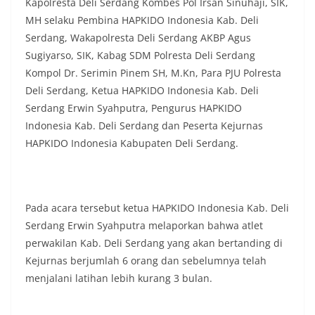
Kapolresta Deli Serdang Kombes Pol Irsan Sinuhaji, SIK,
masing secara penuh. Ini adalah bentuk
penghormatan kita bersama terhadap
MH selaku Pembina HAPKIDO Indonesia Kab. Deli
perjuangan para pahlawan yang telah merebut
Serdang, Wakapolresta Deli Serdang AKBP Agus
kemerdekaan,” ujar Aiptu Muliyadi Suraukur saat
Sugiyarso, SIK, Kabag SDM Polresta Deli Serdang
berdialog dengan warga.‎‎Ia juga menambahkan
Kompol Dr. Serimin Pinem SH, M.Kn, Para PJU Polresta
agar warga memperhatikan kondisi bendera yang
akan dikibarkan, memastikan bendera dalam
Deli Serdang, Ketua HAPKIDO Indonesia Kab. Deli
keadaan bersih, tidak sobek, dan layak untuk
Serdang Erwin Syahputra, Pengurus HAPKIDO
dikibarkan sebagai simbol kehormatan
Indonesia Kab. Deli Serdang dan Peserta Kejurnas
negara.‎‎‎Selain menyampaikan imbauan terkait
HAPKIDO Indonesia Kabupaten Deli Serdang.
bendera, kegiatan sambang DDS ini juga
dimanfaatkan sebagai sarana deteksi dini (early
warning) guna mengantisipasi potensi gangguan
keamanan dan ketertiban masyarakat
(Kamtibmas) di lingkungan tempat tinggal warga.
Pada acara tersebut ketua HAPKIDO Indonesia Kab. Deli
Melalui interaksi langsung tersebut,
Serdang Erwin Syahputra melaporkan bahwa atlet
Bhabinkamtibmas dapat menghimpun informasi
awal terkait situasi sosial, potensi kerawanan,
perwakilan Kab. Deli Serdang yang akan bertanding di
maupun hal-hal yang dapat mengganggu
Kejurnas berjumlah 6 orang dan sebelumnya telah
kondusivitas wilayah, khususnya menjelang
menjalani latihan lebih kurang 3 bulan.
perayaan HUT Kemerdekaan RI yang biasanya
diwarnai dengan berbagai kegiatan dan
keramaian warga.‎‎Dengan adanya deteksi dini ini,