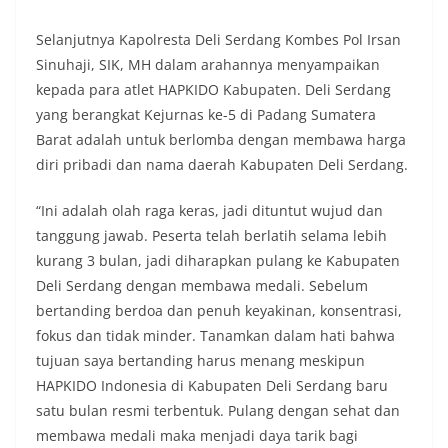
diharapkan potensi gangguan keamanan dapat
diantisipasi sejak awal sehingga situasi di
Selanjutnya Kapolresta Deli Serdang Kombes Pol Irsan
Kelurahan Sunggal tetap terjaga aman, tertib,
Sinuhaji, SIK, MH dalam arahannya menyampaikan
dan kondusif hingga puncak perayaan HUT
kepada para atlet HAPKIDO Kabupaten. Deli Serdang
Kemerdekaan RI berlangsung.‎‎Wujud Kedekatan
yang berangkat Kejurnas ke-5 di Padang Sumatera
Polri dengan Masyarakat‎Kegiatan sambang Door
to Door System ini merupakan salah satu bentuk
Barat adalah untuk berlomba dengan membawa harga
implementasi program Polri Presisi yang
diri pribadi dan nama daerah Kabupaten Deli Serdang.
mengedepankan kehadiran dan kedekatan
personel Kepolisian dengan masyarakat. Melalui
“Ini adalah olah raga keras, jadi dituntut wujud dan
kegiatan semacam ini, Bhabinkamtibmas tidak
tanggung jawab. Peserta telah berlatih selama lebih
hanya berperan sebagai penyampai informasi
dan imbauan, tetapi juga sebagai mitra
kurang 3 bulan, jadi diharapkan pulang ke Kabupaten
masyarakat dalam menjaga keamanan lingkungan
Deli Serdang dengan membawa medali. Sebelum
secara bersama-sama.‎‎Kehadiran
bertanding berdoa dan penuh keyakinan, konsentrasi,
Bhabinkamtibmas di tengah-tengah warga
fokus dan tidak minder. Tanamkan dalam hati bahwa
diharapkan dapat semakin mempererat
hubungan kemitraan antara Polri dan
tujuan saya bertanding harus menang meskipun
masyarakat, sekaligus membangun kesadaran
HAPKIDO Indonesia di Kabupaten Deli Serdang baru
kolektif warga akan pentingnya menjaga
satu bulan resmi terbentuk. Pulang dengan sehat dan
keamanan, ketertiban, dan kekompakan
membawa medali maka menjadi daya tarik bagi
lingkungan, khususnya dalam menyambut