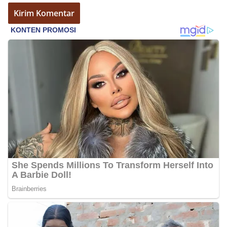
Bhabinkamtibmas dapat menghimpun informasi
awal terkait situasi sosial, potensi kerawanan,
maupun hal-hal yang dapat mengganggu
kondusivitas wilayah, khususnya menjelang
perayaan HUT Kemerdekaan RI yang biasanya
diwarnai dengan berbagai kegiatan dan
keramaian warga.‎‎Dengan adanya deteksi dini ini,
diharapkan potensi gangguan keamanan dapat
diantisipasi sejak awal sehingga situasi di
Kelurahan Sunggal tetap terjaga aman, tertib,
dan kondusif hingga puncak perayaan HUT
Kemerdekaan RI berlangsung.‎‎Wujud Kedekatan
Polri dengan Masyarakat‎Kegiatan sambang Door
to Door System ini merupakan salah satu bentuk
implementasi program Polri Presisi yang
mengedepankan kehadiran dan kedekatan
personel Kepolisian dengan masyarakat. Melalui
kegiatan semacam ini, Bhabinkamtibmas tidak
hanya berperan sebagai penyampai informasi
dan imbauan, tetapi juga sebagai mitra
masyarakat dalam menjaga keamanan lingkungan
secara bersama-sama.‎‎Kehadiran
Bhabinkamtibmas di tengah-tengah warga