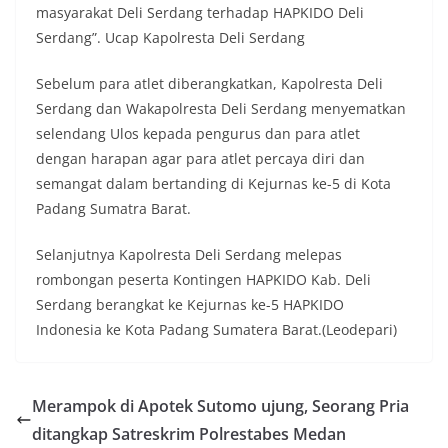
momentum bersejarah HUT Kemerdekaan
masyarakat Deli Serdang terhadap HAPKIDO Deli
Republik Indonesia.‎Kegiatan sambang ini
Serdang”. Ucap Kapolresta Deli Serdang
rencananya akan terus dilaksanakan secara rutin
oleh Bhabinkamtibmas di wilayah Kelurahan
Sebelum para atlet diberangkatkan, Kapolresta Deli
Sunggal sebagai bagian dari upaya menciptakan
situasi Kamtibmas yang aman dan kondusif,
Serdang dan Wakapolresta Deli Serdang menyematkan
sekaligus menumbuhkan semangat nasionalisme
selendang Ulos kepada pengurus dan para atlet
warga dalam menyambut Hari Kemerdekaan RI.
dengan harapan agar para atlet percaya diri dan
Bhabinkamtibmas Polsek Medan Sunggal
semangat dalam bertanding di Kejurnas ke-5 di Kota
Sambangi Warga Kelurahan Sunggal, Ingatkan
Pemasangan Bendera Merah Putih Jelang HUT
Padang Sumatra Barat.
Kemerdekaan RI‎‎Medan, 5 Agustus 2026 — Dalam
rangka menyambut Hari Ulang Tahun
Selanjutnya Kapolresta Deli Serdang melepas
Kemerdekaan Republik Indonesia yang ke-81,
rombongan peserta Kontingen HAPKIDO Kab. Deli
Bhabinkamtibmas Kelurahan Sunggal, Aiptu
Serdang berangkat ke Kejurnas ke-5 HAPKIDO
Muliyadi Suraukur, melaksanakan kegiatan
sambang Door to Door System (DDS) kepada
Indonesia ke Kota Padang Sumatera Barat.(Leodepari)
warga di wilayah Kelurahan Sunggal, Kecamatan
Medan Sunggal, pada Rabu (05/08/2026).‎‎Kegiatan
tersebut berlangsung sejak pukul 09.00 WIB
Merampok di Apotek Sutomo ujung, Seorang Pria
hingga selesai, menyasar rumah-rumah warga di
beberapa lingkungan yang ada di kelurahan
ditangkap Satreskrim Polrestabes Medan