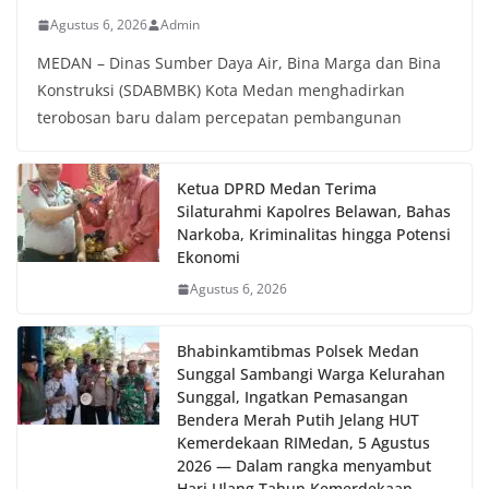
Sunggal sebagai bagian dari upaya menciptakan
Agustus 6, 2026
Admin
situasi Kamtibmas yang aman dan kondusif,
sekaligus menumbuhkan semangat nasionalisme
MEDAN – Dinas Sumber Daya Air, Bina Marga dan Bina
warga dalam menyambut Hari Kemerdekaan RI.
Konstruksi (SDABMBK) Kota Medan menghadirkan
terobosan baru dalam percepatan pembangunan
Ketua DPRD Medan Terima
Silaturahmi Kapolres Belawan, Bahas
Narkoba, Kriminalitas hingga Potensi
Ekonomi
Agustus 6, 2026
Bhabinkamtibmas Polsek Medan
Sunggal Sambangi Warga Kelurahan
Sunggal, Ingatkan Pemasangan
Bendera Merah Putih Jelang HUT
Kemerdekaan RI‎‎Medan, 5 Agustus
2026 — Dalam rangka menyambut
Hari Ulang Tahun Kemerdekaan