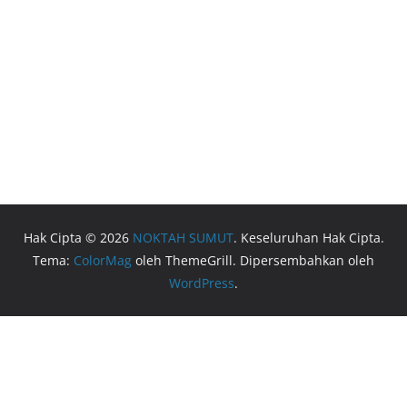
Hak Cipta © 2026
NOKTAH SUMUT
. Keseluruhan Hak Cipta.
Tema:
ColorMag
oleh ThemeGrill. Dipersembahkan oleh
WordPress
.