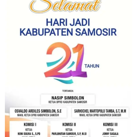
Sambangi Warga Kelurahan Sunggal, Ingatkan
Pemasangan Bendera Merah Putih Jelang HUT
Kemerdekaan RI‎‎Medan, 5 Agustus 2026 — Dalam
rangka menyambut Hari Ulang Tahun
Kemerdekaan Republik Indonesia yang ke-81,
Bhabinkamtibmas Kelurahan Sunggal, Aiptu
Muliyadi Suraukur, melaksanakan kegiatan
sambang Door to Door System (DDS) kepada
warga di wilayah Kelurahan Sunggal, Kecamatan
Medan Sunggal, pada Rabu (05/08/2026).‎‎Kegiatan
tersebut berlangsung sejak pukul 09.00 WIB
hingga selesai, menyasar rumah-rumah warga di
beberapa lingkungan yang ada di kelurahan
tersebut.‎Sambang Langsung ke Rumah
Warga‎Dalam kegiatan ini, Aiptu Muliyadi
Suraukur mendatangi warga secara langsung dari
rumah ke rumah untuk menjalin silaturahmi
sekaligus menyampaikan pesan-pesan
kamtibmas. Kehadiran petugas disambut baik
oleh warga, yang sebagian besar tengah bersiap
menyambut momentum HUT Kemerdekaan RI
dengan berbagai persiapan di lingkungan
masing-masing.‎Dalam dialog yang berlangsung