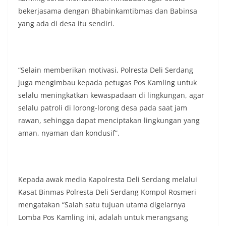
masing secara penuh. Ini adalah bentuk
bekerjasama dengan Bhabinkamtibmas dan Babinsa
penghormatan kita bersama terhadap
yang ada di desa itu sendiri.
perjuangan para pahlawan yang telah merebut
kemerdekaan,” ujar Aiptu Muliyadi Suraukur saat
berdialog dengan warga.‎‎Ia juga menambahkan
agar warga memperhatikan kondisi bendera yang
akan dikibarkan, memastikan bendera dalam
“Selain memberikan motivasi, Polresta Deli Serdang
keadaan bersih, tidak sobek, dan layak untuk
juga mengimbau kepada petugas Pos Kamling untuk
dikibarkan sebagai simbol kehormatan
selalu meningkatkan kewaspadaan di lingkungan, agar
negara.‎‎‎Selain menyampaikan imbauan terkait
selalu patroli di lorong-lorong desa pada saat jam
bendera, kegiatan sambang DDS ini juga
dimanfaatkan sebagai sarana deteksi dini (early
rawan, sehingga dapat menciptakan lingkungan yang
warning) guna mengantisipasi potensi gangguan
aman, nyaman dan kondusif”.
keamanan dan ketertiban masyarakat
(Kamtibmas) di lingkungan tempat tinggal warga.
Melalui interaksi langsung tersebut,
Bhabinkamtibmas dapat menghimpun informasi
Kepada awak media Kapolresta Deli Serdang melalui
awal terkait situasi sosial, potensi kerawanan,
maupun hal-hal yang dapat mengganggu
Kasat Binmas Polresta Deli Serdang Kompol Rosmeri
kondusivitas wilayah, khususnya menjelang
mengatakan “Salah satu tujuan utama digelarnya
perayaan HUT Kemerdekaan RI yang biasanya
Lomba Pos Kamling ini, adalah untuk merangsang
diwarnai dengan berbagai kegiatan dan