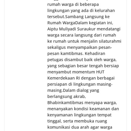
oleh Bhabinkamtibmas di wilayah Kelurahan
rumah warga di beberapa
Sunggal sebagai bagian dari upaya menciptakan
lingkungan yang ada di kelurahan
situasi Kamtibmas yang aman dan kondusif,
tersebut.‎Sambang Langsung ke
sekaligus menumbuhkan semangat nasionalisme
Rumah Warga‎Dalam kegiatan ini,
warga dalam menyambut Hari Kemerdekaan RI.
Aiptu Muliyadi Suraukur mendatangi
warga secara langsung dari rumah
ke rumah untuk menjalin silaturahmi
sekaligus menyampaikan pesan-
pesan kamtibmas. Kehadiran
petugas disambut baik oleh warga,
yang sebagian besar tengah bersiap
menyambut momentum HUT
Kemerdekaan RI dengan berbagai
persiapan di lingkungan masing-
masing.‎Dalam dialog yang
berlangsung akrab,
Bhabinkamtibmas menyapa warga,
menanyakan kondisi keamanan dan
kenyamanan lingkungan tempat
tinggal, serta membuka ruang
komunikasi dua arah agar warga