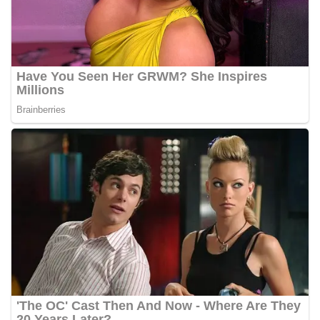
Petugas mengingatkan bahwa pemasangan
bendera dengan benar merupakan salah satu
wujud nyata partisipasi masyarakat dalam
memperingati hari bersejarah bangsa
Indonesia.‎‎”Kami mengimbau kepada seluruh
warga agar mulai mempersiapkan dan memasang
bendera Merah Putih di depan rumah masing-
masing secara penuh. Ini adalah bentuk
penghormatan kita bersama terhadap
perjuangan para pahlawan yang telah merebut
kemerdekaan,” ujar Aiptu Muliyadi Suraukur saat
berdialog dengan warga.‎‎Ia juga menambahkan
agar warga memperhatikan kondisi bendera yang
akan dikibarkan, memastikan bendera dalam
keadaan bersih, tidak sobek, dan layak untuk
dikibarkan sebagai simbol kehormatan
negara.‎‎‎Selain menyampaikan imbauan terkait
bendera, kegiatan sambang DDS ini juga
dimanfaatkan sebagai sarana deteksi dini (early
warning) guna mengantisipasi potensi gangguan
keamanan dan ketertiban masyarakat
(Kamtibmas) di lingkungan tempat tinggal warga.
Melalui interaksi langsung tersebut,