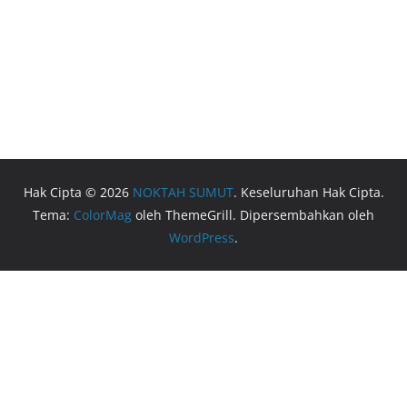
Hak Cipta © 2026
NOKTAH SUMUT
. Keseluruhan Hak Cipta.
Tema:
ColorMag
oleh ThemeGrill. Dipersembahkan oleh
WordPress
.