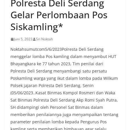
Polresta Deli Serdang
oleh warga, yang sebagian besar tengah bersiap
menyambut momentum HUT Kemerdekaan RI
Gelar Perlombaan Pos
dengan berbagai persiapan di lingkungan
masing-masing.‎Dalam dialog yang berlangsung
Siskamling*
akrab, Bhabinkamtibmas menyapa warga,
menanyakan kondisi keamanan dan kenyamanan
lingkungan tempat tinggal, serta membuka ruang
Juni 5, 2023
Sri Noktah
komunikasi dua arah agar warga dapat
menyampaikan keluhan maupun informasi terkait
Noktahsumutcom5/6/2023Polresta Deli Serdang
situasi kamtibmas di sekitar mereka.‎‎‎Salah satu
menggelar lomba Pos kamling dalam menyambut HUT
poin utama yang disampaikan dalam kegiatan
Bhayangkara ke 77 tahun 2023, Tim penilai dari
sambang ini adalah imbauan kepada warga untuk
Polresta Deli Serdang menyambangi satu persatu
memasang bendera Merah Putih secara penuh,
bukan setengah tiang, sebagai bentuk
Poskamling warga yang ikut dalam lomba pada Wilkum
penghormatan dan rasa cinta tanah air
Polsek jajaran Polresta Deli Serdang. Senin
menjelang perayaan HUT Kemerdekaan RI.
(05/06/2023..Kasat Binmas Kompol Rosmeri dan Waka
Petugas mengingatkan bahwa pemasangan
Sat Binmas Polresta Deli Serdang Akp Romi Syah Putra,
bendera dengan benar merupakan salah satu
wujud nyata partisipasi masyarakat dalam
SH didampingi oleh Personel Sat Binmas dalam
memperingati hari bersejarah bangsa
memberikan penilaiannya juga menyampaikan tentang
Indonesia.‎‎”Kami mengimbau kepada seluruh
parameter penilaian lomba kepada Pengurus Pos
warga agar mulai mempersiapkan dan memasang
kamling serta memberikan himbauan agar selalu
bendera Merah Putih di depan rumah masing-