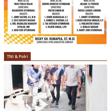
akrab, Bhabinkamtibmas menyapa warga,
menanyakan kondisi keamanan dan kenyamanan
lingkungan tempat tinggal, serta membuka ruang
komunikasi dua arah agar warga dapat
menyampaikan keluhan maupun informasi terkait
situasi kamtibmas di sekitar mereka.‎‎‎Salah satu
poin utama yang disampaikan dalam kegiatan
sambang ini adalah imbauan kepada warga untuk
memasang bendera Merah Putih secara penuh,
bukan setengah tiang, sebagai bentuk
penghormatan dan rasa cinta tanah air
TNI & Polri
menjelang perayaan HUT Kemerdekaan RI.
Petugas mengingatkan bahwa pemasangan
bendera dengan benar merupakan salah satu
wujud nyata partisipasi masyarakat dalam
memperingati hari bersejarah bangsa
Indonesia.‎‎”Kami mengimbau kepada seluruh
warga agar mulai mempersiapkan dan memasang
bendera Merah Putih di depan rumah masing-
masing secara penuh. Ini adalah bentuk
penghormatan kita bersama terhadap
perjuangan para pahlawan yang telah merebut