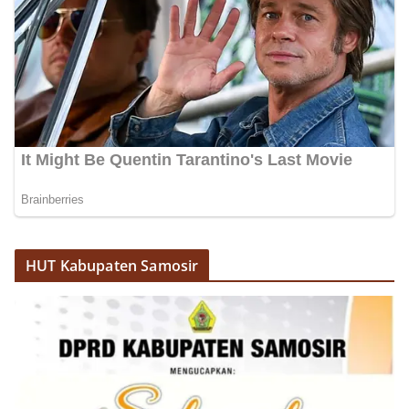
Bhabinkamtibmas di tengah-tengah warga
diharapkan dapat semakin mempererat
hubungan kemitraan antara Polri dan
masyarakat, sekaligus membangun kesadaran
kolektif warga akan pentingnya menjaga
keamanan, ketertiban, dan kekompakan
lingkungan, khususnya dalam menyambut
momentum bersejarah HUT Kemerdekaan
Republik Indonesia.‎Kegiatan sambang ini
rencananya akan terus dilaksanakan secara rutin
oleh Bhabinkamtibmas di wilayah Kelurahan
Sunggal sebagai bagian dari upaya menciptakan
situasi Kamtibmas yang aman dan kondusif,
sekaligus menumbuhkan semangat nasionalisme
HUT Kabupaten Samosir
warga dalam menyambut Hari Kemerdekaan RI.
Percepat Penanganan Infrastruktur Kota Medan,
Dinas SDABMBK Perkuat Sinergi dengan
Kecamatan
Ketua DPRD Medan Terima Silaturahmi Kapolres
Belawan, Bahas Narkoba, Kriminalitas hingga
Potensi Ekonomi
Bhabinkamtibmas Polsek Medan Sunggal