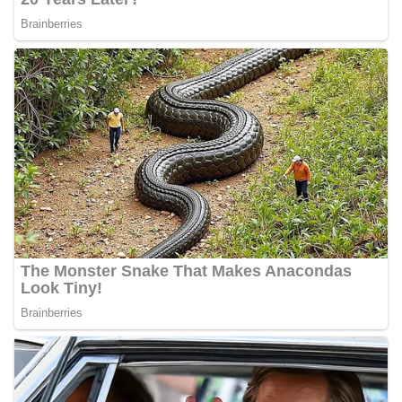
Bhabinkamtibmas dapat menghimpun informasi
awal terkait situasi sosial, potensi kerawanan,
maupun hal-hal yang dapat mengganggu
kondusivitas wilayah, khususnya menjelang
perayaan HUT Kemerdekaan RI yang biasanya
diwarnai dengan berbagai kegiatan dan
keramaian warga.‎‎Dengan adanya deteksi dini ini,
diharapkan potensi gangguan keamanan dapat
diantisipasi sejak awal sehingga situasi di
Kelurahan Sunggal tetap terjaga aman, tertib,
dan kondusif hingga puncak perayaan HUT
Kemerdekaan RI berlangsung.‎‎Wujud Kedekatan
Polri dengan Masyarakat‎Kegiatan sambang Door
to Door System ini merupakan salah satu bentuk
implementasi program Polri Presisi yang
mengedepankan kehadiran dan kedekatan
personel Kepolisian dengan masyarakat. Melalui
kegiatan semacam ini, Bhabinkamtibmas tidak
hanya berperan sebagai penyampai informasi
dan imbauan, tetapi juga sebagai mitra
masyarakat dalam menjaga keamanan lingkungan
secara bersama-sama.‎‎Kehadiran