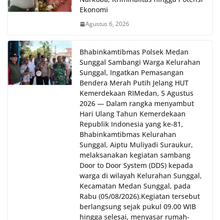
dan kondusif hingga puncak perayaan HUT
Ekonomi
Kemerdekaan RI berlangsung.‎‎Wujud Kedekatan
Agustus 6, 2026
Polri dengan Masyarakat‎Kegiatan sambang Door
to Door System ini merupakan salah satu bentuk
implementasi program Polri Presisi yang
Bhabinkamtibmas Polsek Medan
mengedepankan kehadiran dan kedekatan
Sunggal Sambangi Warga Kelurahan
personel Kepolisian dengan masyarakat. Melalui
Sunggal, Ingatkan Pemasangan
kegiatan semacam ini, Bhabinkamtibmas tidak
Bendera Merah Putih Jelang HUT
hanya berperan sebagai penyampai informasi
Kemerdekaan RI‎‎Medan, 5 Agustus
dan imbauan, tetapi juga sebagai mitra
2026 — Dalam rangka menyambut
masyarakat dalam menjaga keamanan lingkungan
Hari Ulang Tahun Kemerdekaan
secara bersama-sama.‎‎Kehadiran
Republik Indonesia yang ke-81,
Bhabinkamtibmas di tengah-tengah warga
Bhabinkamtibmas Kelurahan
diharapkan dapat semakin mempererat
Sunggal, Aiptu Muliyadi Suraukur,
hubungan kemitraan antara Polri dan
melaksanakan kegiatan sambang
masyarakat, sekaligus membangun kesadaran
Door to Door System (DDS) kepada
kolektif warga akan pentingnya menjaga
warga di wilayah Kelurahan Sunggal,
keamanan, ketertiban, dan kekompakan
lingkungan, khususnya dalam menyambut
Kecamatan Medan Sunggal, pada
momentum bersejarah HUT Kemerdekaan
Rabu (05/08/2026).‎‎Kegiatan tersebut
Republik Indonesia.‎Kegiatan sambang ini
berlangsung sejak pukul 09.00 WIB
rencananya akan terus dilaksanakan secara rutin
hingga selesai, menyasar rumah-