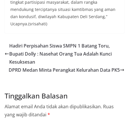
tingkat partisipasi masyarakat, dalam rangka
keramaian warga.‎‎Dengan adanya deteksi dini ini,
diharapkan potensi gangguan keamanan dapat
mendukung terciptanya situasi kamtibmas yang aman
diantisipasi sejak awal sehingga situasi di
dan kondusif, diwilayah Kabupaten Deli Serdang,”
Kelurahan Sunggal tetap terjaga aman, tertib,
Ucapnya.(srisahati)
dan kondusif hingga puncak perayaan HUT
Kemerdekaan RI berlangsung.‎‎Wujud Kedekatan
Polri dengan Masyarakat‎Kegiatan sambang Door
to Door System ini merupakan salah satu bentuk
Hadiri Perpisahan Siswa SMPN 1 Batang Toru,
implementasi program Polri Presisi yang
Bupati Dolly : Nasehat Orang Tua Adalah Kunci
mengedepankan kehadiran dan kedekatan
personel Kepolisian dengan masyarakat. Melalui
Kesuksesan
kegiatan semacam ini, Bhabinkamtibmas tidak
DPRD Medan Minta Perangkat Kelurahan Data PK5
hanya berperan sebagai penyampai informasi
dan imbauan, tetapi juga sebagai mitra
masyarakat dalam menjaga keamanan lingkungan
secara bersama-sama.‎‎Kehadiran
Tinggalkan Balasan
Bhabinkamtibmas di tengah-tengah warga
diharapkan dapat semakin mempererat
Alamat email Anda tidak akan dipublikasikan.
Ruas
hubungan kemitraan antara Polri dan
masyarakat, sekaligus membangun kesadaran
yang wajib ditandai
*
kolektif warga akan pentingnya menjaga
keamanan, ketertiban, dan kekompakan