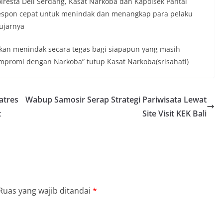
lresta Deli Serdang, Kasat Narkoba dan Kapolsek Pantai
s respon cepat untuk menindak dan menangkap para pelaku
ujarnya
akan menindak secara tegas bagi siapapun yang masih
mpromi dengan Narkoba” tutup Kasat Narkoba(srisahati)
atres
Wabup Samosir Serap Strategi Pariwisata Lewat
t
Site Visit KEK Bali
Ruas yang wajib ditandai
*