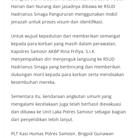
masyarakat, sekaligus membangun kesadaran
Harian dari Nurang dan jasadnya dibawa ke RSUD
kolektif warga akan pentingnya menjaga
keamanan, ketertiban, dan kekompakan
Hadrianus Sinaga Pangururan menggunakan mobil
lingkungan, khususnya dalam menyambut
jenazah untuk proses visum dan identifikasi.
momentum bersejarah HUT Kemerdekaan
Republik Indonesia.‎Kegiatan sambang ini
Untuk wujud kepedulian dan memberikan semangat
rencananya akan terus dilaksanakan secara rutin
kepada para korban yang masih dalam perawatan,
oleh Bhabinkamtibmas di wilayah Kelurahan
Sunggal sebagai bagian dari upaya menciptakan
Kapolres Samosir AKBP Rina Frillya, S.I.K
situasi Kamtibmas yang aman dan kondusif,
menyempatkan diri menjenguk langsung ke RSUD
sekaligus menumbuhkan semangat nasionalisme
Hadrianus Sinaga yang berbincang dan memberikan
warga dalam menyambut Hari Kemerdekaan RI.
dukungan moril kepada para korban serta mendoakan
Satres Narkoba Polres Asahan Amankan Pria
Pengedar Sabu, Sita 19,60 Gram Barang Satres
kesembuhan mereka.
Narkoba Polres Asahan Amankan Pria Pengedar
Sabu, Sita 19,60 Gram Barang Bukti
Sementara itu, kendaraan angkutan umum yang
Ini Alasan Plh Sekda Medan Sarankan Jhon Ester
mengalami kecelakaan juga telah berhasil dievakuasi
Lase Segera Dievaluasi
dan dibawa ke Unit Laka Polres Samosir sebagai bagian
Percepat Penanganan Infrastruktur Kota Medan,
Dinas SDABMBK Perkuat Sinergi dengan
dari penyelidikan lebih lanjut.
Kecamatan
PLT Kasi Humas Polres Samosir, Brigpol Gunawan