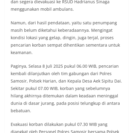
dan segera dievakuasi ke RSUD Hadrianus Sinaga
kondusivitas wilayah, khususnya menjelang
menggunakan mobil ambulans.
perayaan HUT Kemerdekaan RI yang biasanya
diwarnai dengan berbagai kegiatan dan
keramaian warga.‎‎Dengan adanya deteksi dini ini,
Namun, dari hasil pendataan, yaitu satu penumpang
diharapkan potensi gangguan keamanan dapat
masih belum diketahui keberadaannya. Mengingat
diantisipasi sejak awal sehingga situasi di
kondisi lokasi yang gelap, dingin, juga terjal, proses
Kelurahan Sunggal tetap terjaga aman, tertib,
dan kondusif hingga puncak perayaan HUT
pencarian korban sempat dihentikan sementara untuk
Kemerdekaan RI berlangsung.‎‎Wujud Kedekatan
keamanan.
Polri dengan Masyarakat‎Kegiatan sambang Door
to Door System ini merupakan salah satu bentuk
Paginya, Selasa 8 Juli 2025 pukul 06.00 WIB, pencarian
implementasi program Polri Presisi yang
kembali dilanjutkan oleh tim gabungan dari Polres
mengedepankan kehadiran dan kedekatan
personel Kepolisian dengan masyarakat. Melalui
Samosir, Polsek Harian, dan Kepala Desa Aek Sipitu Dai.
kegiatan semacam ini, Bhabinkamtibmas tidak
Sekitar pukul 07.00 WIB, korban yang sebelumnya
hanya berperan sebagai penyampai informasi
hilang akhirnya ditemukan dalam keadaan meninggal
dan imbauan, tetapi juga sebagai mitra
dunia di dasar jurang, pada posisi telungkup di antara
masyarakat dalam menjaga keamanan lingkungan
secara bersama-sama.‎‎Kehadiran
bebatuan.
Bhabinkamtibmas di tengah-tengah warga
diharapkan dapat semakin mempererat
Evakuasi korban dilakukan pukul 07.30 WIB yang
hubungan kemitraan antara Polri dan
diangkat oleh Personel Polres Samosir bersama Polsek