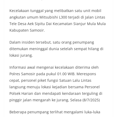
Indonesia.‎‎”Kami mengimbau kepada seluruh
warga agar mulai mempersiapkan dan memasang
Kecelakaan tunggal yang melibatkan satu unit mobil
bendera Merah Putih di depan rumah masing-
angkutan umum Mitsubishi L300 terjadi di Jalan Lintas
masing secara penuh. Ini adalah bentuk
Tele Desa Aek Sipitu Dai Kecamatan Sianjur Mula Mula
penghormatan kita bersama terhadap
Kabupaten Samosir.
perjuangan para pahlawan yang telah merebut
kemerdekaan,” ujar Aiptu Muliyadi Suraukur saat
berdialog dengan warga.‎‎Ia juga menambahkan
Dalam insiden tersebut, satu orang penumpang
agar warga memperhatikan kondisi bendera yang
ditemukan meninggal dunia setelah sempat hilang di
akan dikibarkan, memastikan bendera dalam
lokasi jurang.
keadaan bersih, tidak sobek, dan layak untuk
dikibarkan sebagai simbol kehormatan
Informasi awal mengenai kecelakaan diterima oleh
negara.‎‎‎Selain menyampaikan imbauan terkait
bendera, kegiatan sambang DDS ini juga
Polres Samosir pada pukul 01.00 WIB. Merespons
dimanfaatkan sebagai sarana deteksi dini (early
cepat, personel piket fungsi Satuan Lalu Lintas
warning) guna mengantisipasi potensi gangguan
langsung menuju lokasi kejadian bersama Personel
keamanan dan ketertiban masyarakat
Polsek Harian dan mendapati kendaraan terguling di
(Kamtibmas) di lingkungan tempat tinggal warga.
Melalui interaksi langsung tersebut,
pinggir jalan mengarah ke jurang, Selasa (8/7/2025)
Bhabinkamtibmas dapat menghimpun informasi
awal terkait situasi sosial, potensi kerawanan,
Beberapa penumpang terlihat mengalami luka-luka
maupun hal-hal yang dapat mengganggu