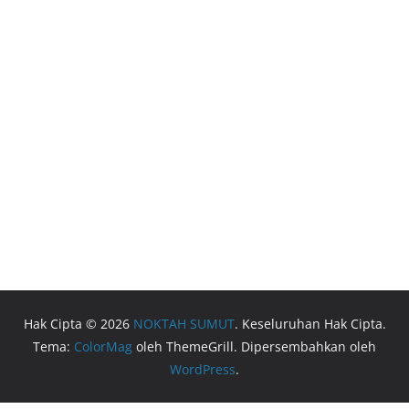
Hak Cipta © 2026
NOKTAH SUMUT
. Keseluruhan Hak Cipta.
Tema:
ColorMag
oleh ThemeGrill. Dipersembahkan oleh
WordPress
.