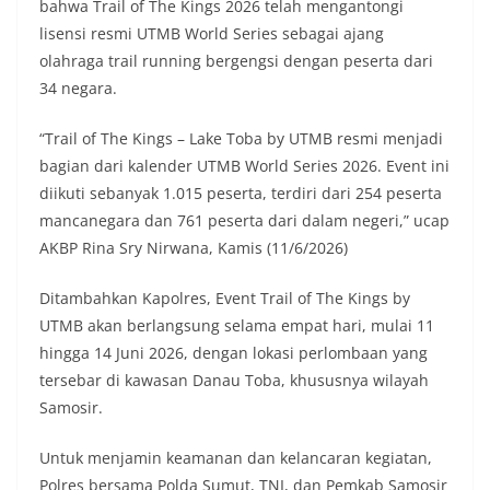
bahwa Trail of The Kings 2026 telah mengantongi
perayaan HUT Kemerdekaan RI yang biasanya
lisensi resmi UTMB World Series sebagai ajang
diwarnai dengan berbagai kegiatan dan
olahraga trail running bergengsi dengan peserta dari
keramaian warga.‎‎Dengan adanya deteksi dini ini,
diharapkan potensi gangguan keamanan dapat
34 negara.
diantisipasi sejak awal sehingga situasi di
Kelurahan Sunggal tetap terjaga aman, tertib,
“Trail of The Kings – Lake Toba by UTMB resmi menjadi
dan kondusif hingga puncak perayaan HUT
bagian dari kalender UTMB World Series 2026. Event ini
Kemerdekaan RI berlangsung.‎‎Wujud Kedekatan
diikuti sebanyak 1.015 peserta, terdiri dari 254 peserta
Polri dengan Masyarakat‎Kegiatan sambang Door
to Door System ini merupakan salah satu bentuk
mancanegara dan 761 peserta dari dalam negeri,” ucap
implementasi program Polri Presisi yang
AKBP Rina Sry Nirwana, Kamis (11/6/2026)
mengedepankan kehadiran dan kedekatan
personel Kepolisian dengan masyarakat. Melalui
Ditambahkan Kapolres, Event Trail of The Kings by
kegiatan semacam ini, Bhabinkamtibmas tidak
UTMB akan berlangsung selama empat hari, mulai 11
hanya berperan sebagai penyampai informasi
dan imbauan, tetapi juga sebagai mitra
hingga 14 Juni 2026, dengan lokasi perlombaan yang
masyarakat dalam menjaga keamanan lingkungan
tersebar di kawasan Danau Toba, khususnya wilayah
secara bersama-sama.‎‎Kehadiran
Samosir.
Bhabinkamtibmas di tengah-tengah warga
diharapkan dapat semakin mempererat
Untuk menjamin keamanan dan kelancaran kegiatan,
hubungan kemitraan antara Polri dan
masyarakat, sekaligus membangun kesadaran
Polres bersama Polda Sumut, TNI, dan Pemkab Samosir