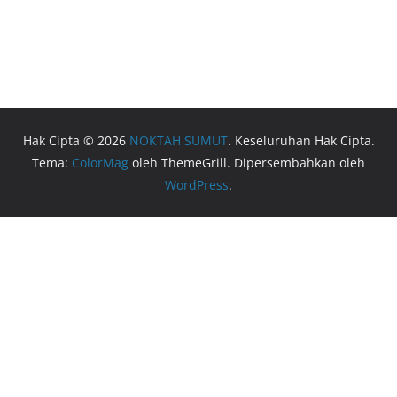
Hak Cipta © 2026
NOKTAH SUMUT
. Keseluruhan Hak Cipta.
Tema:
ColorMag
oleh ThemeGrill. Dipersembahkan oleh
WordPress
.