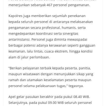
kolektif warga akan pentingnya menjaga
menerjunkan sebanyak 467 personel pengamanan.
keamanan, ketertiban, dan kekompakan
lingkungan, khususnya dalam menyambut
Kapolres juga memberikan sejumlah penekanan
momentum bersejarah HUT Kemerdekaan
kepada seluruh personel di antaranya melaksanakan
Republik Indonesia.‎Kegiatan sambang ini
rencananya akan terus dilaksanakan secara rutin
pengamanan secara profesional, humanis, serta
oleh Bhabinkamtibmas di wilayah Kelurahan
mengedepankan koordinasi serta sinergitas
Sunggal sebagai bagian dari upaya menciptakan
antarinstansi. Personel juga diminta mewaspadai
situasi Kamtibmas yang aman dan kondusif,
berbagai potensi adanya kerawanan seperti gangguan
sekaligus menumbuhkan semangat nasionalisme
warga dalam menyambut Hari Kemerdekaan RI.
keamanan, lalu lintas, cuaca ekstrem, hingga kondisi
Satres Narkoba Polres Asahan Amankan Pria
alam di jalur perlombaan.
Pengedar Sabu, Sita 19,60 Gram Barang Satres
Narkoba Polres Asahan Amankan Pria Pengedar
“Berikan pelayanan terbaik kepada peserta, panitia,
Sabu, Sita 19,60 Gram Barang Bukti
Ini Alasan Plh Sekda Medan Sarankan Jhon Ester
maupun wisatawan dengan menunjukkan sikap yang
Lase Segera Dievaluasi
ramah dan utamakan keselamatan peserta maupun
Percepat Penanganan Infrastruktur Kota Medan,
personel selama pelaksanaan tugas,” tegasnya.
Dinas SDABMBK Perkuat Sinergi dengan
Kecamatan
Apel gelar pasukan berakhir pada pukul 08.40 WIB.
Selanjutnya, pada pukul 09.00 WIB seluruh personel