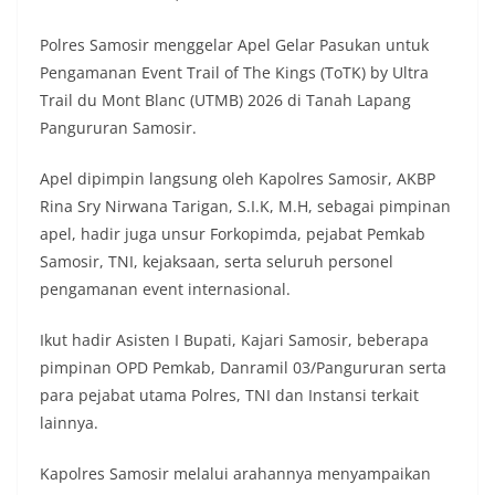
Indonesia.‎‎”Kami mengimbau kepada seluruh
warga agar mulai mempersiapkan dan memasang
Polres Samosir menggelar Apel Gelar Pasukan untuk
bendera Merah Putih di depan rumah masing-
Pengamanan Event Trail of The Kings (ToTK) by Ultra
masing secara penuh. Ini adalah bentuk
penghormatan kita bersama terhadap
Trail du Mont Blanc (UTMB) 2026 di Tanah Lapang
perjuangan para pahlawan yang telah merebut
Pangururan Samosir.
kemerdekaan,” ujar Aiptu Muliyadi Suraukur saat
berdialog dengan warga.‎‎Ia juga menambahkan
Apel dipimpin langsung oleh Kapolres Samosir, AKBP
agar warga memperhatikan kondisi bendera yang
Rina Sry Nirwana Tarigan, S.I.K, M.H, sebagai pimpinan
akan dikibarkan, memastikan bendera dalam
keadaan bersih, tidak sobek, dan layak untuk
apel, hadir juga unsur Forkopimda, pejabat Pemkab
dikibarkan sebagai simbol kehormatan
Samosir, TNI, kejaksaan, serta seluruh personel
negara.‎‎‎Selain menyampaikan imbauan terkait
pengamanan event internasional.
bendera, kegiatan sambang DDS ini juga
dimanfaatkan sebagai sarana deteksi dini (early
Ikut hadir Asisten I Bupati, Kajari Samosir, beberapa
warning) guna mengantisipasi potensi gangguan
keamanan dan ketertiban masyarakat
pimpinan OPD Pemkab, Danramil 03/Pangururan serta
(Kamtibmas) di lingkungan tempat tinggal warga.
para pejabat utama Polres, TNI dan Instansi terkait
Melalui interaksi langsung tersebut,
lainnya.
Bhabinkamtibmas dapat menghimpun informasi
awal terkait situasi sosial, potensi kerawanan,
maupun hal-hal yang dapat mengganggu
Kapolres Samosir melalui arahannya menyampaikan
kondusivitas wilayah, khususnya menjelang