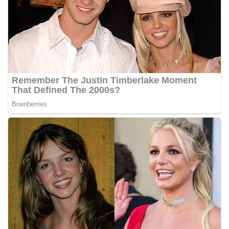
Bhabinkamtibmas di tengah-tengah warga
diharapkan dapat semakin mempererat
hubungan kemitraan antara Polri dan
masyarakat, sekaligus membangun kesadaran
kolektif warga akan pentingnya menjaga
keamanan, ketertiban, dan kekompakan
lingkungan, khususnya dalam menyambut
momentum bersejarah HUT Kemerdekaan
Republik Indonesia.‎Kegiatan sambang ini
rencananya akan terus dilaksanakan secara rutin
oleh Bhabinkamtibmas di wilayah Kelurahan
Sunggal sebagai bagian dari upaya menciptakan
situasi Kamtibmas yang aman dan kondusif,
sekaligus menumbuhkan semangat nasionalisme
warga dalam menyambut Hari Kemerdekaan RI.
Percepat Penanganan Infrastruktur Kota Medan,
Dinas SDABMBK Perkuat Sinergi dengan
Kecamatan
Ketua DPRD Medan Terima Silaturahmi Kapolres
Belawan, Bahas Narkoba, Kriminalitas hingga
Potensi Ekonomi
Bhabinkamtibmas Polsek Medan Sunggal