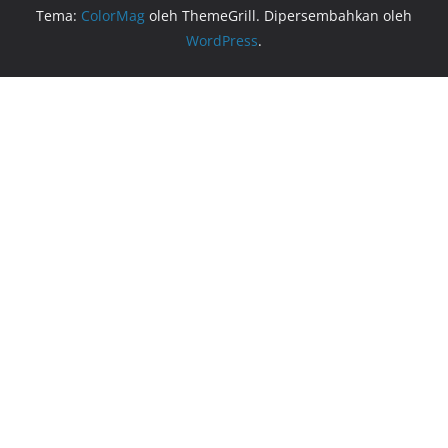
Tema:
ColorMag
oleh ThemeGrill. Dipersembahkan oleh
WordPress
.