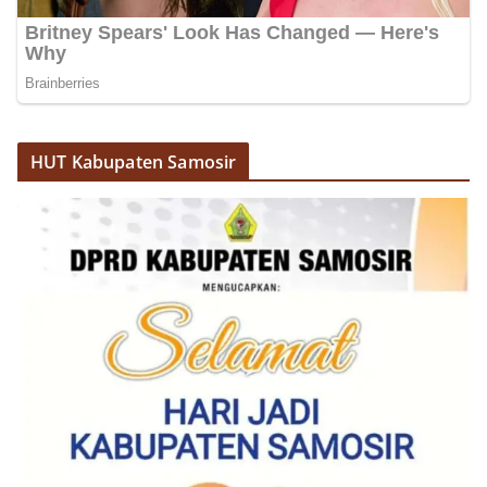
Sambangi Warga Kelurahan Sunggal, Ingatkan
Pemasangan Bendera Merah Putih Jelang HUT
Kemerdekaan RI‎‎Medan, 5 Agustus 2026 — Dalam
rangka menyambut Hari Ulang Tahun
Kemerdekaan Republik Indonesia yang ke-81,
Bhabinkamtibmas Kelurahan Sunggal, Aiptu
Muliyadi Suraukur, melaksanakan kegiatan
sambang Door to Door System (DDS) kepada
HUT Kabupaten Samosir
warga di wilayah Kelurahan Sunggal, Kecamatan
Medan Sunggal, pada Rabu (05/08/2026).‎‎Kegiatan
tersebut berlangsung sejak pukul 09.00 WIB
hingga selesai, menyasar rumah-rumah warga di
beberapa lingkungan yang ada di kelurahan
tersebut.‎Sambang Langsung ke Rumah
Warga‎Dalam kegiatan ini, Aiptu Muliyadi
Suraukur mendatangi warga secara langsung dari
rumah ke rumah untuk menjalin silaturahmi
sekaligus menyampaikan pesan-pesan
kamtibmas. Kehadiran petugas disambut baik
oleh warga, yang sebagian besar tengah bersiap
menyambut momentum HUT Kemerdekaan RI
dengan berbagai persiapan di lingkungan
masing-masing.‎Dalam dialog yang berlangsung