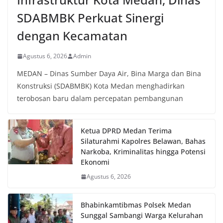
dan kondusif hingga puncak perayaan HUT
SDABMBK Perkuat Sinergi
Kemerdekaan RI berlangsung.‎‎Wujud Kedekatan
Polri dengan Masyarakat‎Kegiatan sambang Door
dengan Kecamatan
to Door System ini merupakan salah satu bentuk
implementasi program Polri Presisi yang
Agustus 6, 2026
Admin
mengedepankan kehadiran dan kedekatan
personel Kepolisian dengan masyarakat. Melalui
MEDAN – Dinas Sumber Daya Air, Bina Marga dan Bina
kegiatan semacam ini, Bhabinkamtibmas tidak
Konstruksi (SDABMBK) Kota Medan menghadirkan
hanya berperan sebagai penyampai informasi
terobosan baru dalam percepatan pembangunan
dan imbauan, tetapi juga sebagai mitra
masyarakat dalam menjaga keamanan lingkungan
secara bersama-sama.‎‎Kehadiran
Bhabinkamtibmas di tengah-tengah warga
Ketua DPRD Medan Terima
diharapkan dapat semakin mempererat
Silaturahmi Kapolres Belawan, Bahas
hubungan kemitraan antara Polri dan
Narkoba, Kriminalitas hingga Potensi
masyarakat, sekaligus membangun kesadaran
Ekonomi
kolektif warga akan pentingnya menjaga
Agustus 6, 2026
keamanan, ketertiban, dan kekompakan
lingkungan, khususnya dalam menyambut
momentum bersejarah HUT Kemerdekaan
Bhabinkamtibmas Polsek Medan
Republik Indonesia.‎Kegiatan sambang ini
Sunggal Sambangi Warga Kelurahan
rencananya akan terus dilaksanakan secara rutin