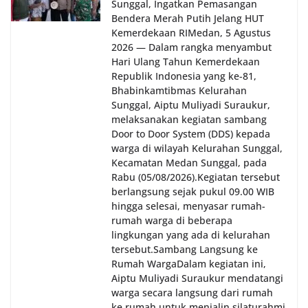
Sunggal, Ingatkan Pemasangan
oleh Bhabinkamtibmas di wilayah Kelurahan
Bendera Merah Putih Jelang HUT
Sunggal sebagai bagian dari upaya menciptakan
Kemerdekaan RI‎‎Medan, 5 Agustus
situasi Kamtibmas yang aman dan kondusif,
2026 — Dalam rangka menyambut
sekaligus menumbuhkan semangat nasionalisme
Hari Ulang Tahun Kemerdekaan
warga dalam menyambut Hari Kemerdekaan RI.
Republik Indonesia yang ke-81,
Bhabinkamtibmas Kelurahan
Sunggal, Aiptu Muliyadi Suraukur,
melaksanakan kegiatan sambang
Door to Door System (DDS) kepada
warga di wilayah Kelurahan Sunggal,
Kecamatan Medan Sunggal, pada
Rabu (05/08/2026).‎‎Kegiatan tersebut
berlangsung sejak pukul 09.00 WIB
hingga selesai, menyasar rumah-
rumah warga di beberapa
lingkungan yang ada di kelurahan
tersebut.‎Sambang Langsung ke
Rumah Warga‎Dalam kegiatan ini,
Aiptu Muliyadi Suraukur mendatangi
warga secara langsung dari rumah
ke rumah untuk menjalin silaturahmi