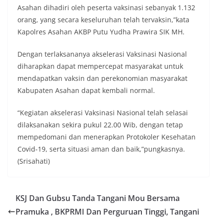
keramaian warga.‎‎Dengan adanya deteksi dini ini,
Asahan dihadiri oleh peserta vaksinasi sebanyak 1.132
diharapkan potensi gangguan keamanan dapat
orang, yang secara keseluruhan telah tervaksin,”kata
diantisipasi sejak awal sehingga situasi di
Kapolres Asahan AKBP Putu Yudha Prawira SIK MH.
Kelurahan Sunggal tetap terjaga aman, tertib,
dan kondusif hingga puncak perayaan HUT
Kemerdekaan RI berlangsung.‎‎Wujud Kedekatan
Dengan terlaksananya akselerasi Vaksinasi Nasional
Polri dengan Masyarakat‎Kegiatan sambang Door
diharapkan dapat mempercepat masyarakat untuk
to Door System ini merupakan salah satu bentuk
mendapatkan vaksin dan perekonomian masyarakat
implementasi program Polri Presisi yang
Kabupaten Asahan dapat kembali normal.
mengedepankan kehadiran dan kedekatan
personel Kepolisian dengan masyarakat. Melalui
kegiatan semacam ini, Bhabinkamtibmas tidak
“Kegiatan akselerasi Vaksinasi Nasional telah selasai
hanya berperan sebagai penyampai informasi
dilaksanakan sekira pukul 22.00 Wib, dengan tetap
dan imbauan, tetapi juga sebagai mitra
mempedomani dan menerapkan Protokoler Kesehatan
masyarakat dalam menjaga keamanan lingkungan
Covid-19, serta situasi aman dan baik,”pungkasnya.
secara bersama-sama.‎‎Kehadiran
Bhabinkamtibmas di tengah-tengah warga
(Srisahati)
diharapkan dapat semakin mempererat
hubungan kemitraan antara Polri dan
masyarakat, sekaligus membangun kesadaran
KSJ Dan Gubsu Tanda Tangani Mou Bersama
kolektif warga akan pentingnya menjaga
keamanan, ketertiban, dan kekompakan
Pramuka , BKPRMI Dan Perguruan Tinggi, Tangani