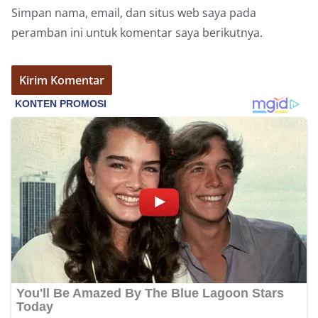
Petugas mengingatkan bahwa pemasangan
Simpan nama, email, dan situs web saya pada
bendera dengan benar merupakan salah satu
peramban ini untuk komentar saya berikutnya.
wujud nyata partisipasi masyarakat dalam
memperingati hari bersejarah bangsa
Indonesia.‎‎”Kami mengimbau kepada seluruh
warga agar mulai mempersiapkan dan memasang
bendera Merah Putih di depan rumah masing-
masing secara penuh. Ini adalah bentuk
penghormatan kita bersama terhadap
perjuangan para pahlawan yang telah merebut
kemerdekaan,” ujar Aiptu Muliyadi Suraukur saat
berdialog dengan warga.‎‎Ia juga menambahkan
agar warga memperhatikan kondisi bendera yang
akan dikibarkan, memastikan bendera dalam
keadaan bersih, tidak sobek, dan layak untuk
dikibarkan sebagai simbol kehormatan
negara.‎‎‎Selain menyampaikan imbauan terkait
bendera, kegiatan sambang DDS ini juga
dimanfaatkan sebagai sarana deteksi dini (early
warning) guna mengantisipasi potensi gangguan
keamanan dan ketertiban masyarakat
(Kamtibmas) di lingkungan tempat tinggal warga.
Melalui interaksi langsung tersebut,