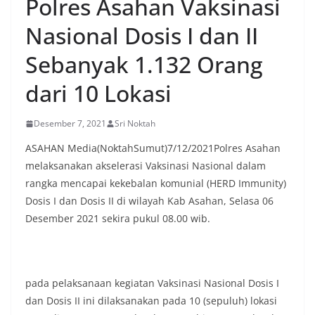
Polres Asahan Vaksinasi
oleh warga, yang sebagian besar tengah bersiap
menyambut momentum HUT Kemerdekaan RI
Nasional Dosis I dan II
dengan berbagai persiapan di lingkungan
masing-masing.‎Dalam dialog yang berlangsung
Sebanyak 1.132 Orang
akrab, Bhabinkamtibmas menyapa warga,
menanyakan kondisi keamanan dan kenyamanan
dari 10 Lokasi
lingkungan tempat tinggal, serta membuka ruang
komunikasi dua arah agar warga dapat
menyampaikan keluhan maupun informasi terkait
Desember 7, 2021
Sri Noktah
situasi kamtibmas di sekitar mereka.‎‎‎Salah satu
poin utama yang disampaikan dalam kegiatan
ASAHAN Media(NoktahSumut)7/12/2021Polres Asahan
sambang ini adalah imbauan kepada warga untuk
melaksanakan akselerasi Vaksinasi Nasional dalam
memasang bendera Merah Putih secara penuh,
rangka mencapai kekebalan komunial (HERD Immunity)
bukan setengah tiang, sebagai bentuk
Dosis I dan Dosis II di wilayah Kab Asahan, Selasa 06
penghormatan dan rasa cinta tanah air
menjelang perayaan HUT Kemerdekaan RI.
Desember 2021 sekira pukul 08.00 wib.
Petugas mengingatkan bahwa pemasangan
bendera dengan benar merupakan salah satu
wujud nyata partisipasi masyarakat dalam
memperingati hari bersejarah bangsa
pada pelaksanaan kegiatan Vaksinasi Nasional Dosis I
Indonesia.‎‎”Kami mengimbau kepada seluruh
warga agar mulai mempersiapkan dan memasang
dan Dosis II ini dilaksanakan pada 10 (sepuluh) lokasi
bendera Merah Putih di depan rumah masing-