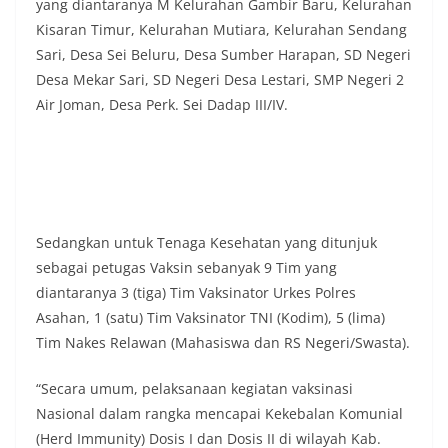
yang diantaranya M Kelurahan Gambir Baru, Kelurahan
masing secara penuh. Ini adalah bentuk
Kisaran Timur, Kelurahan Mutiara, Kelurahan Sendang
penghormatan kita bersama terhadap
Sari, Desa Sei Beluru, Desa Sumber Harapan, SD Negeri
perjuangan para pahlawan yang telah merebut
kemerdekaan,” ujar Aiptu Muliyadi Suraukur saat
Desa Mekar Sari, SD Negeri Desa Lestari, SMP Negeri 2
berdialog dengan warga.‎‎Ia juga menambahkan
Air Joman, Desa Perk. Sei Dadap III/IV.
agar warga memperhatikan kondisi bendera yang
akan dikibarkan, memastikan bendera dalam
keadaan bersih, tidak sobek, dan layak untuk
dikibarkan sebagai simbol kehormatan
negara.‎‎‎Selain menyampaikan imbauan terkait
bendera, kegiatan sambang DDS ini juga
dimanfaatkan sebagai sarana deteksi dini (early
Sedangkan untuk Tenaga Kesehatan yang ditunjuk
warning) guna mengantisipasi potensi gangguan
sebagai petugas Vaksin sebanyak 9 Tim yang
keamanan dan ketertiban masyarakat
diantaranya 3 (tiga) Tim Vaksinator Urkes Polres
(Kamtibmas) di lingkungan tempat tinggal warga.
Asahan, 1 (satu) Tim Vaksinator TNI (Kodim), 5 (lima)
Melalui interaksi langsung tersebut,
Bhabinkamtibmas dapat menghimpun informasi
Tim Nakes Relawan (Mahasiswa dan RS Negeri/Swasta).
awal terkait situasi sosial, potensi kerawanan,
maupun hal-hal yang dapat mengganggu
“Secara umum, pelaksanaan kegiatan vaksinasi
kondusivitas wilayah, khususnya menjelang
Nasional dalam rangka mencapai Kekebalan Komunial
perayaan HUT Kemerdekaan RI yang biasanya
diwarnai dengan berbagai kegiatan dan
(Herd Immunity) Dosis I dan Dosis II di wilayah Kab.