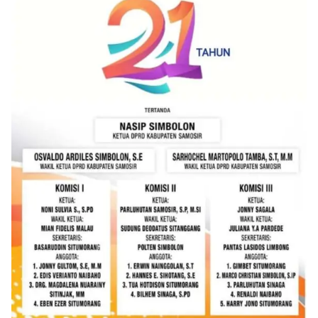
akrab, Bhabinkamtibmas menyapa warga,
menanyakan kondisi keamanan dan kenyamanan
lingkungan tempat tinggal, serta membuka ruang
komunikasi dua arah agar warga dapat
menyampaikan keluhan maupun informasi terkait
situasi kamtibmas di sekitar mereka.‎‎‎Salah satu
poin utama yang disampaikan dalam kegiatan
sambang ini adalah imbauan kepada warga untuk
memasang bendera Merah Putih secara penuh,
bukan setengah tiang, sebagai bentuk
penghormatan dan rasa cinta tanah air
menjelang perayaan HUT Kemerdekaan RI.
Petugas mengingatkan bahwa pemasangan
bendera dengan benar merupakan salah satu
wujud nyata partisipasi masyarakat dalam
memperingati hari bersejarah bangsa
Indonesia.‎‎”Kami mengimbau kepada seluruh
warga agar mulai mempersiapkan dan memasang
bendera Merah Putih di depan rumah masing-
masing secara penuh. Ini adalah bentuk
penghormatan kita bersama terhadap
perjuangan para pahlawan yang telah merebut