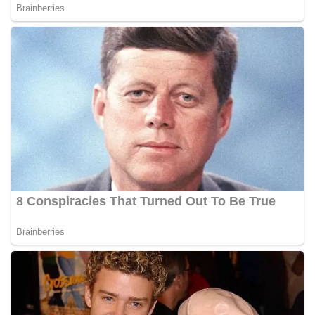
Bhabinkamtibmas dapat menghimpun informasi
awal terkait situasi sosial, potensi kerawanan,
maupun hal-hal yang dapat mengganggu
kondusivitas wilayah, khususnya menjelang
perayaan HUT Kemerdekaan RI yang biasanya
diwarnai dengan berbagai kegiatan dan
keramaian warga.‎‎Dengan adanya deteksi dini ini,
diharapkan potensi gangguan keamanan dapat
diantisipasi sejak awal sehingga situasi di
Kelurahan Sunggal tetap terjaga aman, tertib,
dan kondusif hingga puncak perayaan HUT
Kemerdekaan RI berlangsung.‎‎Wujud Kedekatan
Polri dengan Masyarakat‎Kegiatan sambang Door
to Door System ini merupakan salah satu bentuk
implementasi program Polri Presisi yang
mengedepankan kehadiran dan kedekatan
personel Kepolisian dengan masyarakat. Melalui
kegiatan semacam ini, Bhabinkamtibmas tidak
hanya berperan sebagai penyampai informasi
dan imbauan, tetapi juga sebagai mitra
masyarakat dalam menjaga keamanan lingkungan
secara bersama-sama.‎‎Kehadiran