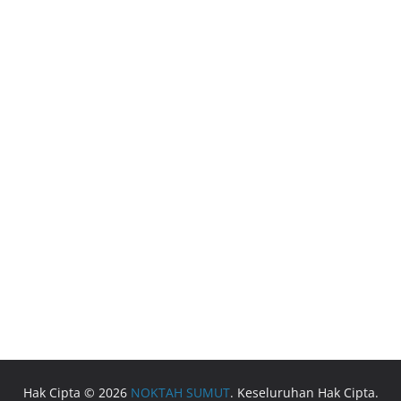
Hak Cipta © 2026
NOKTAH SUMUT
. Keseluruhan Hak Cipta.