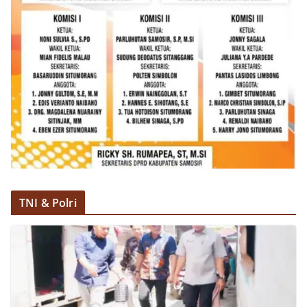
dan kondusif hingga puncak perayaan HUT
Kemerdekaan RI berlangsung.‎‎Wujud Kedekatan
Polri dengan Masyarakat‎Kegiatan sambang Door
to Door System ini merupakan salah satu bentuk
implementasi program Polri Presisi yang
mengedepankan kehadiran dan kedekatan
personel Kepolisian dengan masyarakat. Melalui
kegiatan semacam ini, Bhabinkamtibmas tidak
hanya berperan sebagai penyampai informasi
dan imbauan, tetapi juga sebagai mitra
masyarakat dalam menjaga keamanan lingkungan
secara bersama-sama.‎‎Kehadiran
Bhabinkamtibmas di tengah-tengah warga
diharapkan dapat semakin mempererat
TNI & Polri
hubungan kemitraan antara Polri dan
masyarakat, sekaligus membangun kesadaran
kolektif warga akan pentingnya menjaga
keamanan, ketertiban, dan kekompakan
lingkungan, khususnya dalam menyambut
momentum bersejarah HUT Kemerdekaan
Republik Indonesia.‎Kegiatan sambang ini
rencananya akan terus dilaksanakan secara rutin