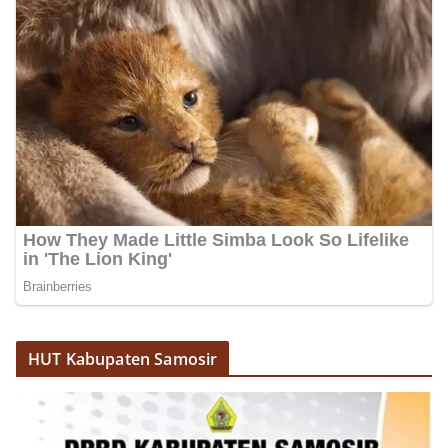
akrab, Bhabinkamtibmas menyapa warga,
menanyakan kondisi keamanan dan kenyamanan
lingkungan tempat tinggal, serta membuka ruang
komunikasi dua arah agar warga dapat
menyampaikan keluhan maupun informasi terkait
situasi kamtibmas di sekitar mereka.‎‎‎Salah satu
poin utama yang disampaikan dalam kegiatan
sambang ini adalah imbauan kepada warga untuk
memasang bendera Merah Putih secara penuh,
bukan setengah tiang, sebagai bentuk
penghormatan dan rasa cinta tanah air
menjelang perayaan HUT Kemerdekaan RI.
Petugas mengingatkan bahwa pemasangan
bendera dengan benar merupakan salah satu
wujud nyata partisipasi masyarakat dalam
memperingati hari bersejarah bangsa
Indonesia.‎‎”Kami mengimbau kepada seluruh
warga agar mulai mempersiapkan dan memasang
HUT Kabupaten Samosir
bendera Merah Putih di depan rumah masing-
masing secara penuh. Ini adalah bentuk
penghormatan kita bersama terhadap
perjuangan para pahlawan yang telah merebut