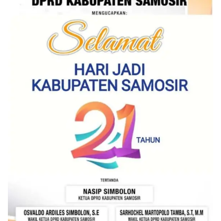
kemerdekaan,” ujar Aiptu Muliyadi Suraukur saat
berdialog dengan warga.‎‎Ia juga menambahkan
agar warga memperhatikan kondisi bendera yang
akan dikibarkan, memastikan bendera dalam
keadaan bersih, tidak sobek, dan layak untuk
dikibarkan sebagai simbol kehormatan
negara.‎‎‎Selain menyampaikan imbauan terkait
bendera, kegiatan sambang DDS ini juga
dimanfaatkan sebagai sarana deteksi dini (early
warning) guna mengantisipasi potensi gangguan
keamanan dan ketertiban masyarakat
(Kamtibmas) di lingkungan tempat tinggal warga.
Melalui interaksi langsung tersebut,
Bhabinkamtibmas dapat menghimpun informasi
awal terkait situasi sosial, potensi kerawanan,
maupun hal-hal yang dapat mengganggu
kondusivitas wilayah, khususnya menjelang
perayaan HUT Kemerdekaan RI yang biasanya
diwarnai dengan berbagai kegiatan dan
keramaian warga.‎‎Dengan adanya deteksi dini ini,
diharapkan potensi gangguan keamanan dapat
diantisipasi sejak awal sehingga situasi di
Kelurahan Sunggal tetap terjaga aman, tertib,