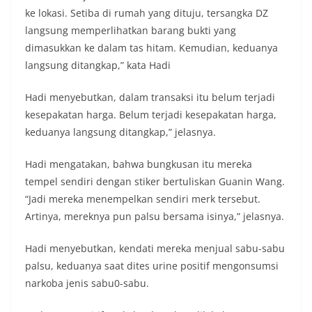
lingkungan, khususnya dalam menyambut
ke lokasi. Setiba di rumah yang dituju, tersangka DZ
momentum bersejarah HUT Kemerdekaan
Republik Indonesia.‎Kegiatan sambang ini
langsung memperlihatkan barang bukti yang
rencananya akan terus dilaksanakan secara rutin
dimasukkan ke dalam tas hitam. Kemudian, keduanya
oleh Bhabinkamtibmas di wilayah Kelurahan
langsung ditangkap,” kata Hadi
Sunggal sebagai bagian dari upaya menciptakan
situasi Kamtibmas yang aman dan kondusif,
Hadi menyebutkan, dalam transaksi itu belum terjadi
sekaligus menumbuhkan semangat nasionalisme
warga dalam menyambut Hari Kemerdekaan RI.
kesepakatan harga. Belum terjadi kesepakatan harga,
Bhabinkamtibmas Polsek Medan Sunggal
keduanya langsung ditangkap,” jelasnya.
Sambangi Warga Kelurahan Sunggal, Ingatkan
Pemasangan Bendera Merah Putih Jelang HUT
Hadi mengatakan, bahwa bungkusan itu mereka
Kemerdekaan RI‎‎Medan, 5 Agustus 2026 — Dalam
tempel sendiri dengan stiker bertuliskan Guanin Wang.
rangka menyambut Hari Ulang Tahun
Kemerdekaan Republik Indonesia yang ke-81,
“Jadi mereka menempelkan sendiri merk tersebut.
Bhabinkamtibmas Kelurahan Sunggal, Aiptu
Artinya, mereknya pun palsu bersama isinya,” jelasnya.
Muliyadi Suraukur, melaksanakan kegiatan
sambang Door to Door System (DDS) kepada
Hadi menyebutkan, kendati mereka menjual sabu-sabu
warga di wilayah Kelurahan Sunggal, Kecamatan
palsu, keduanya saat dites urine positif mengonsumsi
Medan Sunggal, pada Rabu (05/08/2026).‎‎Kegiatan
tersebut berlangsung sejak pukul 09.00 WIB
narkoba jenis sabu0-sabu.
hingga selesai, menyasar rumah-rumah warga di
beberapa lingkungan yang ada di kelurahan