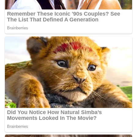
Sambangi Warga Kelurahan Sunggal, Ingatkan
Pemasangan Bendera Merah Putih Jelang HUT
Kemerdekaan RI‎‎Medan, 5 Agustus 2026 — Dalam
rangka menyambut Hari Ulang Tahun
Kemerdekaan Republik Indonesia yang ke-81,
Bhabinkamtibmas Kelurahan Sunggal, Aiptu
Muliyadi Suraukur, melaksanakan kegiatan
sambang Door to Door System (DDS) kepada
warga di wilayah Kelurahan Sunggal, Kecamatan
Medan Sunggal, pada Rabu (05/08/2026).‎‎Kegiatan
tersebut berlangsung sejak pukul 09.00 WIB
hingga selesai, menyasar rumah-rumah warga di
beberapa lingkungan yang ada di kelurahan
tersebut.‎Sambang Langsung ke Rumah
Warga‎Dalam kegiatan ini, Aiptu Muliyadi
Suraukur mendatangi warga secara langsung dari
rumah ke rumah untuk menjalin silaturahmi
sekaligus menyampaikan pesan-pesan
kamtibmas. Kehadiran petugas disambut baik
oleh warga, yang sebagian besar tengah bersiap
menyambut momentum HUT Kemerdekaan RI
dengan berbagai persiapan di lingkungan
masing-masing.‎Dalam dialog yang berlangsung