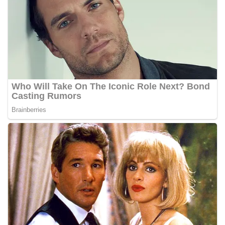
Bhabinkamtibmas di tengah-tengah warga
diharapkan dapat semakin mempererat
hubungan kemitraan antara Polri dan
masyarakat, sekaligus membangun kesadaran
kolektif warga akan pentingnya menjaga
keamanan, ketertiban, dan kekompakan
lingkungan, khususnya dalam menyambut
momentum bersejarah HUT Kemerdekaan
Republik Indonesia.‎Kegiatan sambang ini
rencananya akan terus dilaksanakan secara rutin
oleh Bhabinkamtibmas di wilayah Kelurahan
Sunggal sebagai bagian dari upaya menciptakan
situasi Kamtibmas yang aman dan kondusif,
sekaligus menumbuhkan semangat nasionalisme
warga dalam menyambut Hari Kemerdekaan RI.
Percepat Penanganan Infrastruktur Kota Medan,
Dinas SDABMBK Perkuat Sinergi dengan
Kecamatan
Ketua DPRD Medan Terima Silaturahmi Kapolres
Belawan, Bahas Narkoba, Kriminalitas hingga
Potensi Ekonomi
Bhabinkamtibmas Polsek Medan Sunggal