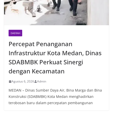
oleh Bhabinkamtibmas di wilayah Kelurahan
Sunggal sebagai bagian dari upaya menciptakan
situasi Kamtibmas yang aman dan kondusif,
sekaligus menumbuhkan semangat nasionalisme
warga dalam menyambut Hari Kemerdekaan RI.
DAERAH
Percepat Penanganan
Infrastruktur Kota Medan, Dinas
SDABMBK Perkuat Sinergi
dengan Kecamatan
Agustus 6, 2026
Admin
MEDAN – Dinas Sumber Daya Air, Bina Marga dan Bina
Konstruksi (SDABMBK) Kota Medan menghadirkan
terobosan baru dalam percepatan pembangunan