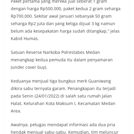
Paket pertama yang mereka jual seberat 1 gram
keramaian warga.‎‎Dengan adanya deteksi dini ini,
dengan harga Rp500.000, paket kedua 2 gram seharga
diharapkan potensi gangguan keamanan dapat
diantisipasi sejak awal sehingga situasi di
Rp700.000. Sekitar awal Januari sebanyak 50 gram
Kelurahan Sunggal tetap terjaga aman, tertib,
seharga Rp2 juta dan yang ketiga dijual 3 kg namun
dan kondusif hingga puncak perayaan HUT
belum ada kesepakatan harga sudah ditangkap,” jelas
Kemerdekaan RI berlangsung.‎‎Wujud Kedekatan
Kabid Humas.
Polri dengan Masyarakat‎Kegiatan sambang Door
to Door System ini merupakan salah satu bentuk
implementasi program Polri Presisi yang
Satuan Reserse Narkoba Polrestabes Medan
mengedepankan kehadiran dan kedekatan
menangkap kedua pemuda itu dalam penyamaran
personel Kepolisian dengan masyarakat. Melalui
(under cover buy).
kegiatan semacam ini, Bhabinkamtibmas tidak
hanya berperan sebagai penyampai informasi
dan imbauan, tetapi juga sebagai mitra
Keduanya menjual tiga bungkus merk Guaniwang
masyarakat dalam menjaga keamanan lingkungan
dikira sabu ternyata garam. Penangkapan itu terjadi
secara bersama-sama.‎‎Kehadiran
pada Senin (24/01/2022) di salah satu rumah Jalan
Bhabinkamtibmas di tengah-tengah warga
Halat, Kelurahan Kota Maksum I, Kecamatan Medan
diharapkan dapat semakin mempererat
hubungan kemitraan antara Polri dan
Area.
masyarakat, sekaligus membangun kesadaran
kolektif warga akan pentingnya menjaga
Awalnya, petugas mendapat informasi ada dua pria
keamanan, ketertiban, dan kekompakan
hendak menjual sabu-sabu. Kemudian, tim meluncur