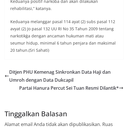
Keduanya positif narkoba dan akan dilakukan
tersebut.‎Sambang Langsung ke Rumah
rehabilitasi,” katanya.
Warga‎Dalam kegiatan ini, Aiptu Muliyadi
Suraukur mendatangi warga secara langsung dari
rumah ke rumah untuk menjalin silaturahmi
Keduanya melanggar pasal 114 ayat (2) subs pasal 112
sekaligus menyampaikan pesan-pesan
avyat (2) Jo pasal 132 UU RI No 35 Tahun 2009 tentang
kamtibmas. Kehadiran petugas disambut baik
narkotikģa dengan ancaman hukuman mati atau
oleh warga, yang sebagian besar tengah bersiap
seumur hidup, minimal 6 tahun penjara dan maksimal
menyambut momentum HUT Kemerdekaan RI
dengan berbagai persiapan di lingkungan
20 tahun.(Sri Sahati)
masing-masing.‎Dalam dialog yang berlangsung
akrab, Bhabinkamtibmas menyapa warga,
menanyakan kondisi keamanan dan kenyamanan
Ditjen PHU Kemenag Sinkronkan Data Haji dan
lingkungan tempat tinggal, serta membuka ruang
komunikasi dua arah agar warga dapat
Umroh dengan Data Dukcapil
menyampaikan keluhan maupun informasi terkait
Partai Hanura Percut Sei Tuan Resmi Dilantik*
situasi kamtibmas di sekitar mereka.‎‎‎Salah satu
poin utama yang disampaikan dalam kegiatan
sambang ini adalah imbauan kepada warga untuk
memasang bendera Merah Putih secara penuh,
Tinggalkan Balasan
bukan setengah tiang, sebagai bentuk
penghormatan dan rasa cinta tanah air
Alamat email Anda tidak akan dipublikasikan.
Ruas
menjelang perayaan HUT Kemerdekaan RI.