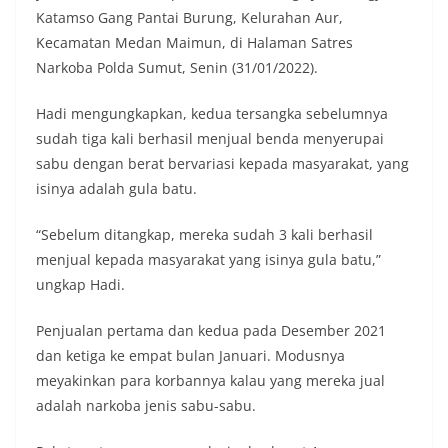
Katamso Gang Pantai Burung, Kelurahan Aur,
masing secara penuh. Ini adalah bentuk
penghormatan kita bersama terhadap
Kecamatan Medan Maimun, di Halaman Satres
perjuangan para pahlawan yang telah merebut
Narkoba Polda Sumut, Senin (31/01/2022).
kemerdekaan,” ujar Aiptu Muliyadi Suraukur saat
berdialog dengan warga.‎‎Ia juga menambahkan
Hadi mengungkapkan, kedua tersangka sebelumnya
agar warga memperhatikan kondisi bendera yang
akan dikibarkan, memastikan bendera dalam
sudah tiga kali berhasil menjual benda menyerupai
keadaan bersih, tidak sobek, dan layak untuk
sabu dengan berat bervariasi kepada masyarakat, yang
dikibarkan sebagai simbol kehormatan
isinya adalah gula batu.
negara.‎‎‎Selain menyampaikan imbauan terkait
bendera, kegiatan sambang DDS ini juga
“Sebelum ditangkap, mereka sudah 3 kali berhasil
dimanfaatkan sebagai sarana deteksi dini (early
warning) guna mengantisipasi potensi gangguan
menjual kepada masyarakat yang isinya gula batu,”
keamanan dan ketertiban masyarakat
ungkap Hadi.
(Kamtibmas) di lingkungan tempat tinggal warga.
Melalui interaksi langsung tersebut,
Penjualan pertama dan kedua pada Desember 2021
Bhabinkamtibmas dapat menghimpun informasi
dan ketiga ke empat bulan Januari. Modusnya
awal terkait situasi sosial, potensi kerawanan,
maupun hal-hal yang dapat mengganggu
meyakinkan para korbannya kalau yang mereka jual
kondusivitas wilayah, khususnya menjelang
adalah narkoba jenis sabu-sabu.
perayaan HUT Kemerdekaan RI yang biasanya
diwarnai dengan berbagai kegiatan dan