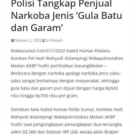
Polisi Tangkap Penjual
oleh warga, yang sebagian besar tengah bersiap
menyambut momentum HUT Kemerdekaan RI
Narkoba Jenis ‘Gula Batu
dengan berbagai persiapan di lingkungan
masing-masing.‎Dalam dialog yang berlangsung
dan Garam’
akrab, Bhabinkamtibmas menyapa warga,
menanyakan kondisi keamanan dan kenyamanan
lingkungan tempat tinggal, serta membuka ruang
Februari 2, 2022
Sri Noktah
komunikasi dua arah agar warga dapat
menyampaikan keluhan maupun informasi terkait
Noktasumut.Com31/1/2022 Kabid Humas Poldasu
situasi kamtibmas di sekitar mereka.‎‎‎Salah satu
Kombes Pol Hadi Wahyudi didampingi Wakapolrestabes
poin utama yang disampaikan dalam kegiatan
Medan AKBP Yudhi perlihatkan barangMedan –
sambang ini adalah imbauan kepada warga untuk
Berbicara dengan narkoba apalagi narkoba jenis sabu-
memasang bendera Merah Putih secara penuh,
bukan setengah tiang, sebagai bentuk
sabu sangat berbahaya dengan masyarakat, sehingga
penghormatan dan rasa cinta tanah air
gula batu dan garam pun dijual dengan harga Rp500
menjelang perayaan HUT Kemerdekaan RI.
ribu hingga Rp700 ribu per gram.
Petugas mengingatkan bahwa pemasangan
bendera dengan benar merupakan salah satu
Demikian kata Kabid Humas Polda Sumut, Kombes Hadi
wujud nyata partisipasi masyarakat dalam
memperingati hari bersejarah bangsa
Wahyudi didampingi Wakapolrestabes Medan AKBP
Indonesia.‎‎”Kami mengimbau kepada seluruh
Yudhi saat pengungkapan penangkapan dua tersangka
warga agar mulai mempersiapkan dan memasang
yakni DZ (40) dan Septian WP (24), warga Jalan Brigjen
bendera Merah Putih di depan rumah masing-