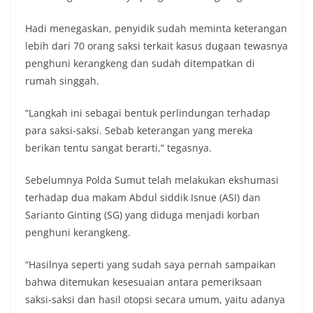
perayaan HUT Kemerdekaan RI yang biasanya
diwarnai dengan berbagai kegiatan dan
Hadi menegaskan, penyidik sudah meminta keterangan
keramaian warga.‎‎Dengan adanya deteksi dini ini,
lebih dari 70 orang saksi terkait kasus dugaan tewasnya
diharapkan potensi gangguan keamanan dapat
diantisipasi sejak awal sehingga situasi di
penghuni kerangkeng dan sudah ditempatkan di
Kelurahan Sunggal tetap terjaga aman, tertib,
rumah singgah.
dan kondusif hingga puncak perayaan HUT
Kemerdekaan RI berlangsung.‎‎Wujud Kedekatan
“Langkah ini sebagai bentuk perlindungan terhadap
Polri dengan Masyarakat‎Kegiatan sambang Door
para saksi-saksi. Sebab keterangan yang mereka
to Door System ini merupakan salah satu bentuk
implementasi program Polri Presisi yang
berikan tentu sangat berarti,” tegasnya.
mengedepankan kehadiran dan kedekatan
personel Kepolisian dengan masyarakat. Melalui
Sebelumnya Polda Sumut telah melakukan ekshumasi
kegiatan semacam ini, Bhabinkamtibmas tidak
terhadap dua makam Abdul siddik Isnue (ASI) dan
hanya berperan sebagai penyampai informasi
Sarianto Ginting (SG) yang diduga menjadi korban
dan imbauan, tetapi juga sebagai mitra
masyarakat dalam menjaga keamanan lingkungan
penghuni kerangkeng.
secara bersama-sama.‎‎Kehadiran
Bhabinkamtibmas di tengah-tengah warga
“Hasilnya seperti yang sudah saya pernah sampaikan
diharapkan dapat semakin mempererat
bahwa ditemukan kesesuaian antara pemeriksaan
hubungan kemitraan antara Polri dan
saksi-saksi dan hasil otopsi secara umum, yaitu adanya
masyarakat, sekaligus membangun kesadaran