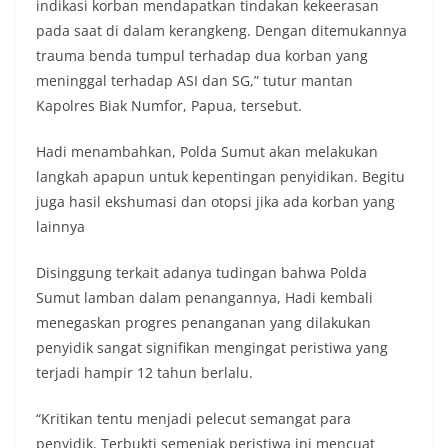
kolektif warga akan pentingnya menjaga
indikasi korban mendapatkan tindakan kekeerasan
keamanan, ketertiban, dan kekompakan
pada saat di dalam kerangkeng. Dengan ditemukannya
lingkungan, khususnya dalam menyambut
trauma benda tumpul terhadap dua korban yang
momentum bersejarah HUT Kemerdekaan
meninggal terhadap ASI dan SG,” tutur mantan
Republik Indonesia.‎Kegiatan sambang ini
rencananya akan terus dilaksanakan secara rutin
Kapolres Biak Numfor, Papua, tersebut.
oleh Bhabinkamtibmas di wilayah Kelurahan
Sunggal sebagai bagian dari upaya menciptakan
Hadi menambahkan, Polda Sumut akan melakukan
situasi Kamtibmas yang aman dan kondusif,
langkah apapun untuk kepentingan penyidikan. Begitu
sekaligus menumbuhkan semangat nasionalisme
juga hasil ekshumasi dan otopsi jika ada korban yang
warga dalam menyambut Hari Kemerdekaan RI.
Satres Narkoba Polres Asahan Amankan Pria
lainnya
Pengedar Sabu, Sita 19,60 Gram Barang Satres
Narkoba Polres Asahan Amankan Pria Pengedar
Disinggung terkait adanya tudingan bahwa Polda
Sabu, Sita 19,60 Gram Barang Bukti
Sumut lamban dalam penangannya, Hadi kembali
Ini Alasan Plh Sekda Medan Sarankan Jhon Ester
Lase Segera Dievaluasi
menegaskan progres penanganan yang dilakukan
Percepat Penanganan Infrastruktur Kota Medan,
penyidik sangat signifikan mengingat peristiwa yang
Dinas SDABMBK Perkuat Sinergi dengan
terjadi hampir 12 tahun berlalu.
Kecamatan
“Kritikan tentu menjadi pelecut semangat para
penyidik. Terbukti semenjak peristiwa ini mencuat