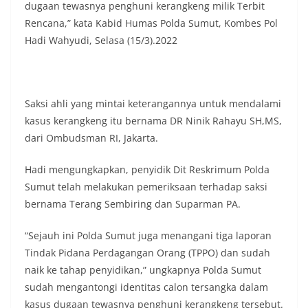
dugaan tewasnya penghuni kerangkeng milik Terbit
warga agar mulai mempersiapkan dan memasang
Rencana,” kata Kabid Humas Polda Sumut, Kombes Pol
bendera Merah Putih di depan rumah masing-
masing secara penuh. Ini adalah bentuk
Hadi Wahyudi, Selasa (15/3).2022
penghormatan kita bersama terhadap
perjuangan para pahlawan yang telah merebut
kemerdekaan,” ujar Aiptu Muliyadi Suraukur saat
berdialog dengan warga.‎‎Ia juga menambahkan
Saksi ahli yang mintai keterangannya untuk mendalami
agar warga memperhatikan kondisi bendera yang
kasus kerangkeng itu bernama DR Ninik Rahayu SH,MS,
akan dikibarkan, memastikan bendera dalam
keadaan bersih, tidak sobek, dan layak untuk
dari Ombudsman RI, Jakarta.
dikibarkan sebagai simbol kehormatan
negara.‎‎‎Selain menyampaikan imbauan terkait
Hadi mengungkapkan, penyidik Dit Reskrimum Polda
bendera, kegiatan sambang DDS ini juga
Sumut telah melakukan pemeriksaan terhadap saksi
dimanfaatkan sebagai sarana deteksi dini (early
bernama Terang Sembiring dan Suparman PA.
warning) guna mengantisipasi potensi gangguan
keamanan dan ketertiban masyarakat
(Kamtibmas) di lingkungan tempat tinggal warga.
“Sejauh ini Polda Sumut juga menangani tiga laporan
Melalui interaksi langsung tersebut,
Tindak Pidana Perdagangan Orang (TPPO) dan sudah
Bhabinkamtibmas dapat menghimpun informasi
naik ke tahap penyidikan,” ungkapnya Polda Sumut
awal terkait situasi sosial, potensi kerawanan,
sudah mengantongi identitas calon tersangka dalam
maupun hal-hal yang dapat mengganggu
kondusivitas wilayah, khususnya menjelang
kasus dugaan tewasnya penghuni kerangkeng tersebut.