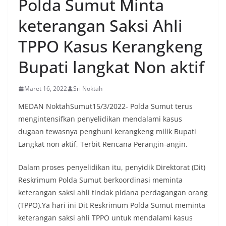
Polda Sumut Minta
sekaligus menyampaikan pesan-pesan
kamtibmas. Kehadiran petugas disambut baik
keterangan Saksi Ahli
oleh warga, yang sebagian besar tengah bersiap
menyambut momentum HUT Kemerdekaan RI
TPPO Kasus Kerangkeng
dengan berbagai persiapan di lingkungan
masing-masing.‎Dalam dialog yang berlangsung
Bupati langkat Non aktif
akrab, Bhabinkamtibmas menyapa warga,
menanyakan kondisi keamanan dan kenyamanan
lingkungan tempat tinggal, serta membuka ruang
Maret 16, 2022
Sri Noktah
komunikasi dua arah agar warga dapat
menyampaikan keluhan maupun informasi terkait
MEDAN NoktahSumut15/3/2022- Polda Sumut terus
situasi kamtibmas di sekitar mereka.‎‎‎Salah satu
mengintensifkan penyelidikan mendalami kasus
poin utama yang disampaikan dalam kegiatan
dugaan tewasnya penghuni kerangkeng milik Bupati
sambang ini adalah imbauan kepada warga untuk
Langkat non aktif, Terbit Rencana Perangin-angin.
memasang bendera Merah Putih secara penuh,
bukan setengah tiang, sebagai bentuk
penghormatan dan rasa cinta tanah air
Dalam proses penyelidikan itu, penyidik Direktorat (Dit)
menjelang perayaan HUT Kemerdekaan RI.
Reskrimum Polda Sumut berkoordinasi meminta
Petugas mengingatkan bahwa pemasangan
keterangan saksi ahli tindak pidana perdagangan orang
bendera dengan benar merupakan salah satu
wujud nyata partisipasi masyarakat dalam
(TPPO).Ya hari ini Dit Reskrimum Polda Sumut meminta
memperingati hari bersejarah bangsa
keterangan saksi ahli TPPO untuk mendalami kasus
Indonesia.‎‎”Kami mengimbau kepada seluruh