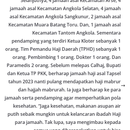
Selanjutnya, 4 jamaah asal Kecamatan Arse, 4
Petugas mengingatkan bahwa pemasangan
bendera dengan benar merupakan salah satu
jamaah asal Kecamatan Angkola Selatan, 4 jamaah
wujud nyata partisipasi masyarakat dalam
asal Kecamatan Angkola Sangkunur, 2 jamaah asal
memperingati hari bersejarah bangsa
Indonesia.‎‎”Kami mengimbau kepada seluruh
Kecamatan Muara Batang Toru. Dan, 1 jamaah asal
warga agar mulai mempersiapkan dan memasang
Kecamatan Tantom Angkola. Sementara
bendera Merah Putih di depan rumah masing-
pendamping yang terdiri Ketua Kloter sebanyak 1
masing secara penuh. Ini adalah bentuk
penghormatan kita bersama terhadap
orang. Tim Pemandu Haji Daerah (TPHD) sebanyak 1
perjuangan para pahlawan yang telah merebut
orang. Pembimbing 1 orang. Dokter 1 orang. Dan
kemerdekaan,” ujar Aiptu Muliyadi Suraukur saat
berdialog dengan warga.‎‎Ia juga menambahkan
Paramedis 2 orang. Sebelum melepas Calhaj, Bupati
agar warga memperhatikan kondisi bendera yang
dan Ketua TP PKK, berharap jamaah haji asal Tapsel
akan dikibarkan, memastikan bendera dalam
tahun 2023 nanti pulang mendapatkan haji mabrur
keadaan bersih, tidak sobek, dan layak untuk
dikibarkan sebagai simbol kehormatan
dan hajjah mabrurah. Ia juga berharap ke para
negara.‎‎‎Selain menyampaikan imbauan terkait
jamaah serta pendamping agar memperhatikan pola
bendera, kegiatan sambang DDS ini juga
dimanfaatkan sebagai sarana deteksi dini (early
kesehatan. “Jaga kesehatan, makanan asupan air
warning) guna mengantisipasi potensi gangguan
putih sebaik mungkin untuk kelancaran ibadah Haji
keamanan dan ketertiban masyarakat
para jamaah. Tak lupa, saya mengimbau kepada
(Kamtibmas) di lingkungan tempat tinggal warga.
Melalui interaksi langsung tersebut,