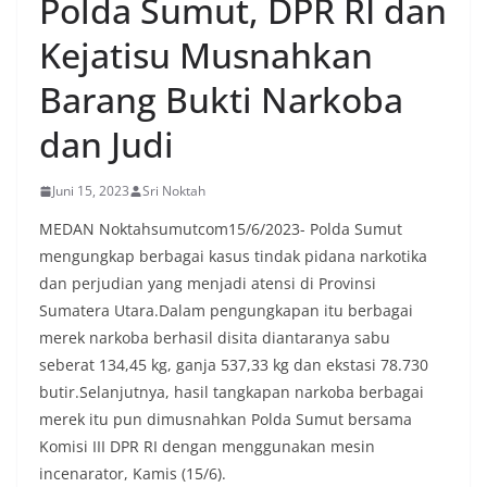
Polda Sumut, DPR RI dan
oleh warga, yang sebagian besar tengah bersiap
menyambut momentum HUT Kemerdekaan RI
Kejatisu Musnahkan
dengan berbagai persiapan di lingkungan
masing-masing.‎Dalam dialog yang berlangsung
Barang Bukti Narkoba
akrab, Bhabinkamtibmas menyapa warga,
menanyakan kondisi keamanan dan kenyamanan
lingkungan tempat tinggal, serta membuka ruang
dan Judi
komunikasi dua arah agar warga dapat
menyampaikan keluhan maupun informasi terkait
Juni 15, 2023
Sri Noktah
situasi kamtibmas di sekitar mereka.‎‎‎Salah satu
poin utama yang disampaikan dalam kegiatan
MEDAN Noktahsumutcom15/6/2023- Polda Sumut
sambang ini adalah imbauan kepada warga untuk
mengungkap berbagai kasus tindak pidana narkotika
memasang bendera Merah Putih secara penuh,
bukan setengah tiang, sebagai bentuk
dan perjudian yang menjadi atensi di Provinsi
penghormatan dan rasa cinta tanah air
Sumatera Utara.Dalam pengungkapan itu berbagai
menjelang perayaan HUT Kemerdekaan RI.
merek narkoba berhasil disita diantaranya sabu
Petugas mengingatkan bahwa pemasangan
seberat 134,45 kg, ganja 537,33 kg dan ekstasi 78.730
bendera dengan benar merupakan salah satu
wujud nyata partisipasi masyarakat dalam
butir.Selanjutnya, hasil tangkapan narkoba berbagai
memperingati hari bersejarah bangsa
merek itu pun dimusnahkan Polda Sumut bersama
Indonesia.‎‎”Kami mengimbau kepada seluruh
Komisi III DPR RI dengan menggunakan mesin
warga agar mulai mempersiapkan dan memasang
incenarator, Kamis (15/6).
bendera Merah Putih di depan rumah masing-