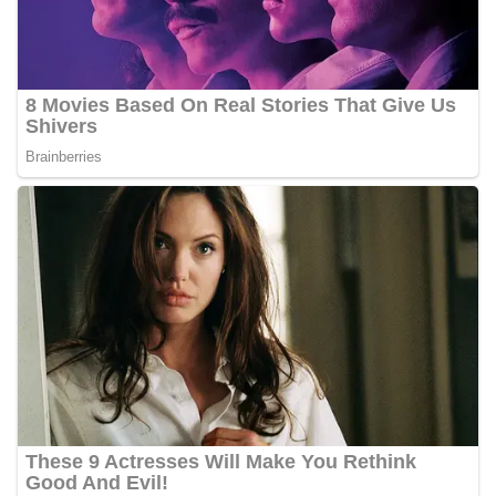
dan kondusif hingga puncak perayaan HUT
Kemerdekaan RI berlangsung.‎‎Wujud Kedekatan
Polri dengan Masyarakat‎Kegiatan sambang Door
to Door System ini merupakan salah satu bentuk
implementasi program Polri Presisi yang
mengedepankan kehadiran dan kedekatan
personel Kepolisian dengan masyarakat. Melalui
kegiatan semacam ini, Bhabinkamtibmas tidak
hanya berperan sebagai penyampai informasi
dan imbauan, tetapi juga sebagai mitra
masyarakat dalam menjaga keamanan lingkungan
secara bersama-sama.‎‎Kehadiran
Bhabinkamtibmas di tengah-tengah warga
diharapkan dapat semakin mempererat
hubungan kemitraan antara Polri dan
masyarakat, sekaligus membangun kesadaran
kolektif warga akan pentingnya menjaga
keamanan, ketertiban, dan kekompakan
lingkungan, khususnya dalam menyambut
momentum bersejarah HUT Kemerdekaan
Republik Indonesia.‎Kegiatan sambang ini
rencananya akan terus dilaksanakan secara rutin