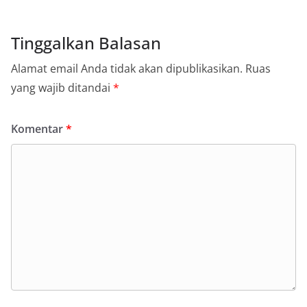
Pemasangan Bendera Merah Putih Jelang HUT
Kemerdekaan RI‎‎Medan, 5 Agustus 2026 — Dalam
Tinggalkan Balasan
rangka menyambut Hari Ulang Tahun
Kemerdekaan Republik Indonesia yang ke-81,
Bhabinkamtibmas Kelurahan Sunggal, Aiptu
Alamat email Anda tidak akan dipublikasikan.
Ruas
Muliyadi Suraukur, melaksanakan kegiatan
yang wajib ditandai
*
sambang Door to Door System (DDS) kepada
warga di wilayah Kelurahan Sunggal, Kecamatan
Medan Sunggal, pada Rabu (05/08/2026).‎‎Kegiatan
Komentar
*
tersebut berlangsung sejak pukul 09.00 WIB
hingga selesai, menyasar rumah-rumah warga di
beberapa lingkungan yang ada di kelurahan
tersebut.‎Sambang Langsung ke Rumah
Warga‎Dalam kegiatan ini, Aiptu Muliyadi
Suraukur mendatangi warga secara langsung dari
rumah ke rumah untuk menjalin silaturahmi
sekaligus menyampaikan pesan-pesan
kamtibmas. Kehadiran petugas disambut baik
oleh warga, yang sebagian besar tengah bersiap
menyambut momentum HUT Kemerdekaan RI
dengan berbagai persiapan di lingkungan
masing-masing.‎Dalam dialog yang berlangsung