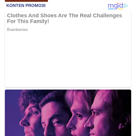
kemerdekaan,” ujar Aiptu Muliyadi Suraukur saat
berdialog dengan warga.‎‎Ia juga menambahkan
agar warga memperhatikan kondisi bendera yang
akan dikibarkan, memastikan bendera dalam
keadaan bersih, tidak sobek, dan layak untuk
dikibarkan sebagai simbol kehormatan
negara.‎‎‎Selain menyampaikan imbauan terkait
bendera, kegiatan sambang DDS ini juga
dimanfaatkan sebagai sarana deteksi dini (early
warning) guna mengantisipasi potensi gangguan
keamanan dan ketertiban masyarakat
(Kamtibmas) di lingkungan tempat tinggal warga.
Melalui interaksi langsung tersebut,
Bhabinkamtibmas dapat menghimpun informasi
awal terkait situasi sosial, potensi kerawanan,
maupun hal-hal yang dapat mengganggu
kondusivitas wilayah, khususnya menjelang
perayaan HUT Kemerdekaan RI yang biasanya
diwarnai dengan berbagai kegiatan dan
keramaian warga.‎‎Dengan adanya deteksi dini ini,
diharapkan potensi gangguan keamanan dapat
diantisipasi sejak awal sehingga situasi di
Kelurahan Sunggal tetap terjaga aman, tertib,