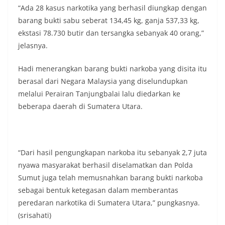
keramaian warga.‎‎Dengan adanya deteksi dini ini,
“Ada 28 kasus narkotika yang berhasil diungkap dengan
diharapkan potensi gangguan keamanan dapat
barang bukti sabu seberat 134,45 kg, ganja 537,33 kg,
diantisipasi sejak awal sehingga situasi di
Kelurahan Sunggal tetap terjaga aman, tertib,
ekstasi 78.730 butir dan tersangka sebanyak 40 orang,”
dan kondusif hingga puncak perayaan HUT
jelasnya.
Kemerdekaan RI berlangsung.‎‎Wujud Kedekatan
Polri dengan Masyarakat‎Kegiatan sambang Door
Hadi menerangkan barang bukti narkoba yang disita itu
to Door System ini merupakan salah satu bentuk
berasal dari Negara Malaysia yang diselundupkan
implementasi program Polri Presisi yang
mengedepankan kehadiran dan kedekatan
melalui Perairan Tanjungbalai lalu diedarkan ke
personel Kepolisian dengan masyarakat. Melalui
beberapa daerah di Sumatera Utara.
kegiatan semacam ini, Bhabinkamtibmas tidak
hanya berperan sebagai penyampai informasi
dan imbauan, tetapi juga sebagai mitra
masyarakat dalam menjaga keamanan lingkungan
“Dari hasil pengungkapan narkoba itu sebanyak 2,7 juta
secara bersama-sama.‎‎Kehadiran
Bhabinkamtibmas di tengah-tengah warga
nyawa masyarakat berhasil diselamatkan dan Polda
diharapkan dapat semakin mempererat
Sumut juga telah memusnahkan barang bukti narkoba
hubungan kemitraan antara Polri dan
sebagai bentuk ketegasan dalam memberantas
masyarakat, sekaligus membangun kesadaran
peredaran narkotika di Sumatera Utara,” pungkasnya.
kolektif warga akan pentingnya menjaga
keamanan, ketertiban, dan kekompakan
(srisahati)
lingkungan, khususnya dalam menyambut