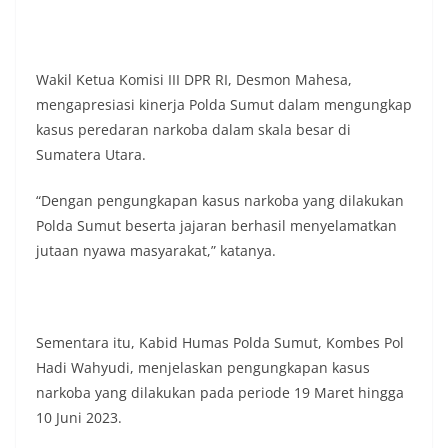
masing secara penuh. Ini adalah bentuk
penghormatan kita bersama terhadap
perjuangan para pahlawan yang telah merebut
kemerdekaan,” ujar Aiptu Muliyadi Suraukur saat
Wakil Ketua Komisi III DPR RI, Desmon Mahesa,
berdialog dengan warga.‎‎Ia juga menambahkan
mengapresiasi kinerja Polda Sumut dalam mengungkap
agar warga memperhatikan kondisi bendera yang
kasus peredaran narkoba dalam skala besar di
akan dikibarkan, memastikan bendera dalam
keadaan bersih, tidak sobek, dan layak untuk
Sumatera Utara.
dikibarkan sebagai simbol kehormatan
negara.‎‎‎Selain menyampaikan imbauan terkait
“Dengan pengungkapan kasus narkoba yang dilakukan
bendera, kegiatan sambang DDS ini juga
Polda Sumut beserta jajaran berhasil menyelamatkan
dimanfaatkan sebagai sarana deteksi dini (early
jutaan nyawa masyarakat,” katanya.
warning) guna mengantisipasi potensi gangguan
keamanan dan ketertiban masyarakat
(Kamtibmas) di lingkungan tempat tinggal warga.
Melalui interaksi langsung tersebut,
Bhabinkamtibmas dapat menghimpun informasi
Sementara itu, Kabid Humas Polda Sumut, Kombes Pol
awal terkait situasi sosial, potensi kerawanan,
Hadi Wahyudi, menjelaskan pengungkapan kasus
maupun hal-hal yang dapat mengganggu
kondusivitas wilayah, khususnya menjelang
narkoba yang dilakukan pada periode 19 Maret hingga
perayaan HUT Kemerdekaan RI yang biasanya
10 Juni 2023.
diwarnai dengan berbagai kegiatan dan