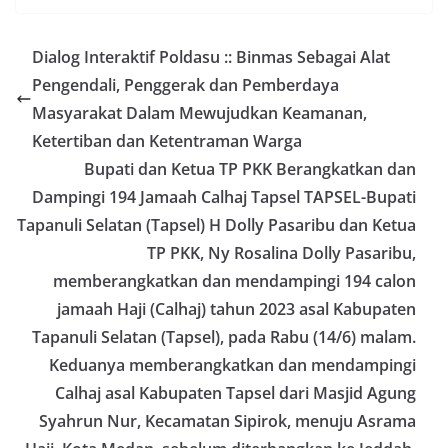
momentum bersejarah HUT Kemerdekaan
Republik Indonesia.‎Kegiatan sambang ini
Dialog Interaktif Poldasu :: Binmas Sebagai Alat
rencananya akan terus dilaksanakan secara rutin
oleh Bhabinkamtibmas di wilayah Kelurahan
Pengendali, Penggerak dan Pemberdaya
Sunggal sebagai bagian dari upaya menciptakan
Masyarakat Dalam Mewujudkan Keamanan,
situasi Kamtibmas yang aman dan kondusif,
sekaligus menumbuhkan semangat nasionalisme
Ketertiban dan Ketentraman Warga
warga dalam menyambut Hari Kemerdekaan RI.
Bupati dan Ketua TP PKK Berangkatkan dan
Bhabinkamtibmas Polsek Medan Sunggal
Dampingi 194 Jamaah Calhaj Tapsel TAPSEL-Bupati
Sambangi Warga Kelurahan Sunggal, Ingatkan
Pemasangan Bendera Merah Putih Jelang HUT
Tapanuli Selatan (Tapsel) H Dolly Pasaribu dan Ketua
Kemerdekaan RI‎‎Medan, 5 Agustus 2026 — Dalam
TP PKK, Ny Rosalina Dolly Pasaribu,
rangka menyambut Hari Ulang Tahun
Kemerdekaan Republik Indonesia yang ke-81,
memberangkatkan dan mendampingi 194 calon
Bhabinkamtibmas Kelurahan Sunggal, Aiptu
jamaah Haji (Calhaj) tahun 2023 asal Kabupaten
Muliyadi Suraukur, melaksanakan kegiatan
Tapanuli Selatan (Tapsel), pada Rabu (14/6) malam.
sambang Door to Door System (DDS) kepada
warga di wilayah Kelurahan Sunggal, Kecamatan
Keduanya memberangkatkan dan mendampingi
Medan Sunggal, pada Rabu (05/08/2026).‎‎Kegiatan
Calhaj asal Kabupaten Tapsel dari Masjid Agung
tersebut berlangsung sejak pukul 09.00 WIB
hingga selesai, menyasar rumah-rumah warga di
Syahrun Nur, Kecamatan Sipirok, menuju Asrama
beberapa lingkungan yang ada di kelurahan