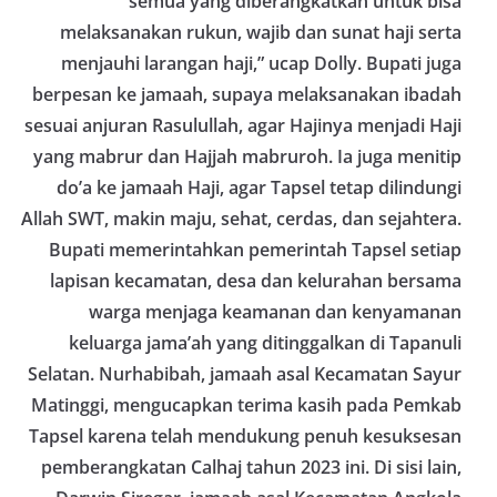
semua yang diberangkatkan untuk bisa
Bhabinkamtibmas dapat menghimpun informasi
melaksanakan rukun, wajib dan sunat haji serta
awal terkait situasi sosial, potensi kerawanan,
maupun hal-hal yang dapat mengganggu
menjauhi larangan haji,” ucap Dolly. Bupati juga
kondusivitas wilayah, khususnya menjelang
berpesan ke jamaah, supaya melaksanakan ibadah
perayaan HUT Kemerdekaan RI yang biasanya
sesuai anjuran Rasulullah, agar Hajinya menjadi Haji
diwarnai dengan berbagai kegiatan dan
keramaian warga.‎‎Dengan adanya deteksi dini ini,
yang mabrur dan Hajjah mabruroh. Ia juga menitip
diharapkan potensi gangguan keamanan dapat
do’a ke jamaah Haji, agar Tapsel tetap dilindungi
diantisipasi sejak awal sehingga situasi di
Kelurahan Sunggal tetap terjaga aman, tertib,
Allah SWT, makin maju, sehat, cerdas, dan sejahtera.
dan kondusif hingga puncak perayaan HUT
Bupati memerintahkan pemerintah Tapsel setiap
Kemerdekaan RI berlangsung.‎‎Wujud Kedekatan
lapisan kecamatan, desa dan kelurahan bersama
Polri dengan Masyarakat‎Kegiatan sambang Door
to Door System ini merupakan salah satu bentuk
warga menjaga keamanan dan kenyamanan
implementasi program Polri Presisi yang
keluarga jama’ah yang ditinggalkan di Tapanuli
mengedepankan kehadiran dan kedekatan
personel Kepolisian dengan masyarakat. Melalui
Selatan. Nurhabibah, jamaah asal Kecamatan Sayur
kegiatan semacam ini, Bhabinkamtibmas tidak
Matinggi, mengucapkan terima kasih pada Pemkab
hanya berperan sebagai penyampai informasi
Tapsel karena telah mendukung penuh kesuksesan
dan imbauan, tetapi juga sebagai mitra
masyarakat dalam menjaga keamanan lingkungan
pemberangkatan Calhaj tahun 2023 ini. Di sisi lain,
secara bersama-sama.‎‎Kehadiran