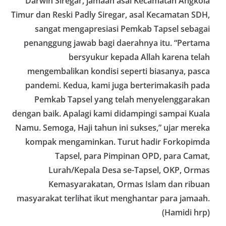
Darwin Siregar, jamaah asal Kecamatan Angkola
Bhabinkamtibmas di tengah-tengah warga
diharapkan dapat semakin mempererat
Timur dan Reski Padly Siregar, asal Kecamatan SDH,
hubungan kemitraan antara Polri dan
sangat mengapresiasi Pemkab Tapsel sebagai
masyarakat, sekaligus membangun kesadaran
penanggung jawab bagi daerahnya itu. “Pertama
kolektif warga akan pentingnya menjaga
keamanan, ketertiban, dan kekompakan
bersyukur kepada Allah karena telah
lingkungan, khususnya dalam menyambut
mengembalikan kondisi seperti biasanya, pasca
momentum bersejarah HUT Kemerdekaan
Republik Indonesia.‎Kegiatan sambang ini
pandemi. Kedua, kami juga berterimakasih pada
rencananya akan terus dilaksanakan secara rutin
Pemkab Tapsel yang telah menyelenggarakan
oleh Bhabinkamtibmas di wilayah Kelurahan
dengan baik. Apalagi kami didampingi sampai Kuala
Sunggal sebagai bagian dari upaya menciptakan
situasi Kamtibmas yang aman dan kondusif,
Namu. Semoga, Haji tahun ini sukses,” ujar mereka
sekaligus menumbuhkan semangat nasionalisme
kompak mengaminkan. Turut hadir Forkopimda
warga dalam menyambut Hari Kemerdekaan RI.
Percepat Penanganan Infrastruktur Kota Medan,
Tapsel, para Pimpinan OPD, para Camat,
Dinas SDABMBK Perkuat Sinergi dengan
Lurah/Kepala Desa se-Tapsel, OKP, Ormas
Kecamatan
Kemasyarakatan, Ormas Islam dan ribuan
Ketua DPRD Medan Terima Silaturahmi Kapolres
Belawan, Bahas Narkoba, Kriminalitas hingga
masyarakat terlihat ikut menghantar para jamaah.
Potensi Ekonomi
(Hamidi hrp)
Bhabinkamtibmas Polsek Medan Sunggal
Sambangi Warga Kelurahan Sunggal, Ingatkan