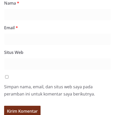
akrab, Bhabinkamtibmas menyapa warga,
Nama
*
menanyakan kondisi keamanan dan kenyamanan
lingkungan tempat tinggal, serta membuka ruang
komunikasi dua arah agar warga dapat
menyampaikan keluhan maupun informasi terkait
Email
*
situasi kamtibmas di sekitar mereka.‎‎‎Salah satu
poin utama yang disampaikan dalam kegiatan
sambang ini adalah imbauan kepada warga untuk
memasang bendera Merah Putih secara penuh,
bukan setengah tiang, sebagai bentuk
Situs Web
penghormatan dan rasa cinta tanah air
menjelang perayaan HUT Kemerdekaan RI.
Petugas mengingatkan bahwa pemasangan
bendera dengan benar merupakan salah satu
wujud nyata partisipasi masyarakat dalam
memperingati hari bersejarah bangsa
Indonesia.‎‎”Kami mengimbau kepada seluruh
Simpan nama, email, dan situs web saya pada
warga agar mulai mempersiapkan dan memasang
peramban ini untuk komentar saya berikutnya.
bendera Merah Putih di depan rumah masing-
masing secara penuh. Ini adalah bentuk
penghormatan kita bersama terhadap
perjuangan para pahlawan yang telah merebut