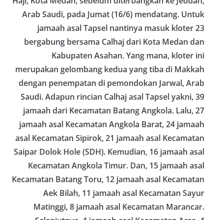
Haji, Kota Medan, sebelum diterbangkan ke Jeddah,
tersebut.‎Sambang Langsung ke Rumah
Arab Saudi, pada Jumat (16/6) mendatang. Untuk
Warga‎Dalam kegiatan ini, Aiptu Muliyadi
Suraukur mendatangi warga secara langsung dari
jamaah asal Tapsel nantinya masuk kloter 23
rumah ke rumah untuk menjalin silaturahmi
bergabung bersama Calhaj dari Kota Medan dan
sekaligus menyampaikan pesan-pesan
kamtibmas. Kehadiran petugas disambut baik
Kabupaten Asahan. Yang mana, kloter ini
oleh warga, yang sebagian besar tengah bersiap
merupakan gelombang kedua yang tiba di Makkah
menyambut momentum HUT Kemerdekaan RI
dengan penempatan di pemondokan Jarwal, Arab
dengan berbagai persiapan di lingkungan
masing-masing.‎Dalam dialog yang berlangsung
Saudi. Adapun rincian Calhaj asal Tapsel yakni, 39
akrab, Bhabinkamtibmas menyapa warga,
jamaah dari Kecamatan Batang Angkola. Lalu, 27
menanyakan kondisi keamanan dan kenyamanan
lingkungan tempat tinggal, serta membuka ruang
jamaah asal Kecamatan Angkola Barat, 24 jamaah
komunikasi dua arah agar warga dapat
asal Kecamatan Sipirok, 21 jamaah asal Kecamatan
menyampaikan keluhan maupun informasi terkait
Saipar Dolok Hole (SDH). Kemudian, 16 jamaah asal
situasi kamtibmas di sekitar mereka.‎‎‎Salah satu
poin utama yang disampaikan dalam kegiatan
Kecamatan Angkola Timur. Dan, 15 jamaah asal
sambang ini adalah imbauan kepada warga untuk
Kecamatan Batang Toru, 12 jamaah asal Kecamatan
memasang bendera Merah Putih secara penuh,
bukan setengah tiang, sebagai bentuk
Aek Bilah, 11 jamaah asal Kecamatan Sayur
penghormatan dan rasa cinta tanah air
Matinggi, 8 jamaah asal Kecamatan Marancar.
menjelang perayaan HUT Kemerdekaan RI.