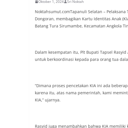
Oktober 1, 2024
Sri Noktah
menanyakan kond
lingkungan tempa
Noktahsumut.comTapanuli Selatan – Pelaksana Tug
komunikasi dua a
Dongoran, membagikan Kartu Identitas Anak (KI
keluhan maupun in
Batang Tura Sirumambe, Kecamatan Angkola Tim
sekitar mereka.‎‎‎
dalam kegiatan s
warga untuk mema
penuh, bukan sete
penghormatan dan 
Dalam kesempatan itu, Plt Bupati Tapsel Rasyi
perayaan HUT Kem
untuk berkoordinasi kepada para orang tua dal
bahwa pemasanga
salah satu wujud 
memperingati hari
mengimbau kepada
mempersiapkan d
“Dimana proses pencetakan KIA ini ada beberapa
depan rumah masi
karena itu, atas nama pemerintah, kami memin
bentuk penghorma
KIA,” ujarnya.
para pahlawan ya
Aiptu Muliyadi Sur
juga menambahkan
bendera yang aka
dalam keadaan ber
Rasyid juga menambahkan bahwa KIA memiliki k