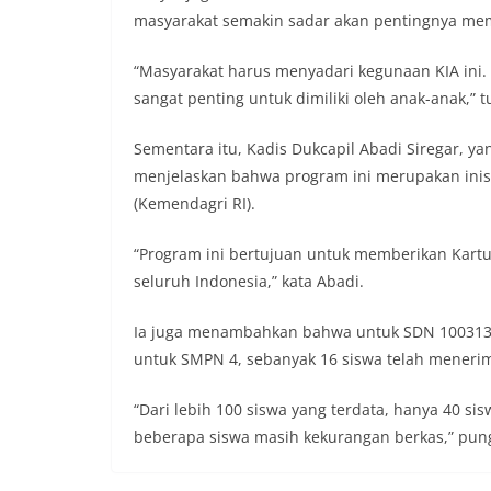
dikibarkan sebagai
masyarakat semakin sadar akan pentingnya memi
menyampaikan imb
sambang DDS ini 
“Masyarakat harus menyadari kegunaan KIA ini. 
deteksi dini (earl
gangguan keamana
sangat penting untuk dimiliki oleh anak-anak,” t
(Kamtibmas) di li
interaksi langsun
Sementara itu, Kadis Dukcapil Abadi Siregar, 
menghimpun informa
menjelaskan bahwa program ini merupakan inisi
kerawanan, maupu
(Kemendagri RI).
kondusivitas wil
Kemerdekaan RI y
kegiatan dan kera
“Program ini bertujuan untuk memberikan Kartu 
ini, diharapkan 
seluruh Indonesia,” kata Abadi.
diantisipasi sejak
Sunggal tetap ter
Ia juga menambahkan bahwa untuk SDN 100313 s
puncak perayaan 
Kedekatan Polri 
untuk SMPN 4, sebanyak 16 siswa telah menerim
Door to Door Syst
implementasi pro
“Dari lebih 100 siswa yang terdata, hanya 40 si
kehadiran dan ke
beberapa siswa masih kekurangan berkas,” pung
masyarakat. Melal
Bhabinkamtibmas 
penyampai informa