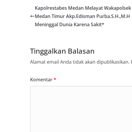
mitra masyarakat
Kapolrestabes Medan Melayat Wakapolsek
secara bersama-s
Medan Timur Akp.Edisman Purba.S.H.,M.H
tengah-tengah wa
mempererat hubun
Meninggal Dunia Karena Sakit*
masyarakat, seka
warga akan penti
dan kekompakan l
menyambut momen
Tinggalkan Balasan
Republik Indonesi
terus dilaksanaka
Alamat email Anda tidak akan dipublikasikan.
wilayah Kelurahan
menciptakan situ
sekaligus menum
Komentar
*
dalam menyambut
Satres Narkoba P
Sabu, Sita 19,60 
Asahan Amankan P
Barang Bukti
Ini Alasan Plh Se
Segera Dievaluasi
Percepat Penangan
SDABMBK Perkuat 