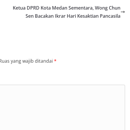
 dalam menjaga keamanan lingkungan
Ketua DPRD Kota Medan Sementara, Wong Chun
ama.‎‎Kehadiran Bhabinkamtibmas di
Sen Bacakan Ikrar Hari Kesaktian Pancasila
rga diharapkan dapat semakin
gan kemitraan antara Polri dan
ligus membangun kesadaran kolektif
ngnya menjaga keamanan, ketertiban,
ingkungan, khususnya dalam
tum bersejarah HUT Kemerdekaan
a.‎Kegiatan sambang ini rencananya akan
n secara rutin oleh Bhabinkamtibmas di
Ruas yang wajib ditandai
*
 Sunggal sebagai bagian dari upaya
asi Kamtibmas yang aman dan kondusif,
buhkan semangat nasionalisme warga
 Hari Kemerdekaan RI.
olres Asahan Amankan Pria Pengedar
Gram Barang Satres Narkoba Polres
ria Pengedar Sabu, Sita 19,60 Gram
kda Medan Sarankan Jhon Ester Lase
an Infrastruktur Kota Medan, Dinas
Sinergi dengan Kecamatan