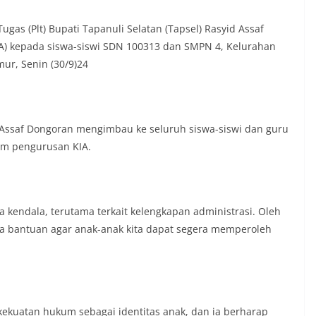
isi keamanan dan kenyamanan
t tinggal, serta membuka ruang
as (Plt) Bupati Tapanuli Selatan (Tapsel) Rasyid Assaf
rah agar warga dapat menyampaikan
A) kepada siswa-siswi SDN 100313 dan SMPN 4, Kelurahan
formasi terkait situasi kamtibmas di
ur, Senin (30/9)24
Salah satu poin utama yang disampaikan
ambang ini adalah imbauan kepada
sang bendera Merah Putih secara
ngah tiang, sebagai bentuk
rasa cinta tanah air menjelang
d Assaf Dongoran mengimbau ke seluruh siswa-siswi dan guru
erdekaan RI. Petugas mengingatkan
am pengurusan KIA.
n bendera dengan benar merupakan
nyata partisipasi masyarakat dalam
 bersejarah bangsa Indonesia.‎‎”Kami
 seluruh warga agar mulai
an memasang bendera Merah Putih di
 kendala, terutama terkait kelengkapan administrasi. Oleh
ng-masing secara penuh. Ini adalah
ta bantuan agar anak-anak kita dapat segera memperoleh
tan kita bersama terhadap perjuangan
ng telah merebut kemerdekaan,” ujar
aukur saat berdialog dengan warga.‎‎Ia
 agar warga memperhatikan kondisi
n dikibarkan, memastikan bendera
sih, tidak sobek, dan layak untuk
ekuatan hukum sebagai identitas anak, dan ia berharap