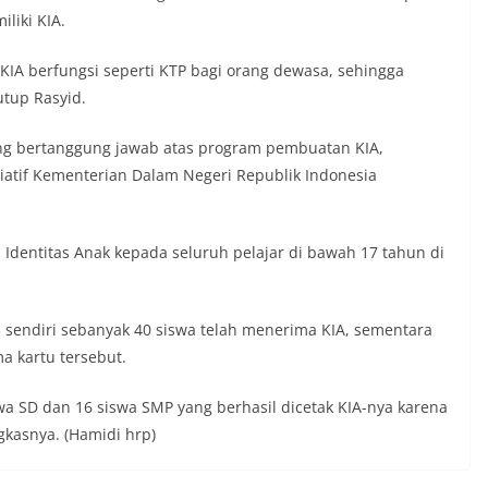
 simbol kehormatan negara.‎‎‎Selain
liki KIA.
auan terkait bendera, kegiatan
juga dimanfaatkan sebagai sarana
KIA berfungsi seperti KTP bagi orang dewasa, sehingga
y warning) guna mengantisipasi potensi
n dan ketertiban masyarakat
utup Rasyid.
ngkungan tempat tinggal warga. Melalui
g tersebut, Bhabinkamtibmas dapat
yang bertanggung jawab atas program pembuatan KIA,
si awal terkait situasi sosial, potensi
atif Kementerian Dalam Negeri Republik Indonesia
n hal-hal yang dapat mengganggu
ayah, khususnya menjelang perayaan HUT
ang biasanya diwarnai dengan berbagai
maian warga.‎‎Dengan adanya deteksi dini
Identitas Anak kepada seluruh pelajar di bawah 17 tahun di
potensi gangguan keamanan dapat
 awal sehingga situasi di Kelurahan
jaga aman, tertib, dan kondusif hingga
endiri sebanyak 40 siswa telah menerima KIA, sementara
HUT Kemerdekaan RI berlangsung.‎‎Wujud
dengan Masyarakat‎Kegiatan sambang
a kartu tersebut.
em ini merupakan salah satu bentuk
gram Polri Presisi yang mengedepankan
swa SD dan 16 siswa SMP yang berhasil dicetak KIA-nya karena
dekatan personel Kepolisian dengan
kasnya. (Hamidi hrp)
ui kegiatan semacam ini,
tidak hanya berperan sebagai
si dan imbauan, tetapi juga sebagai