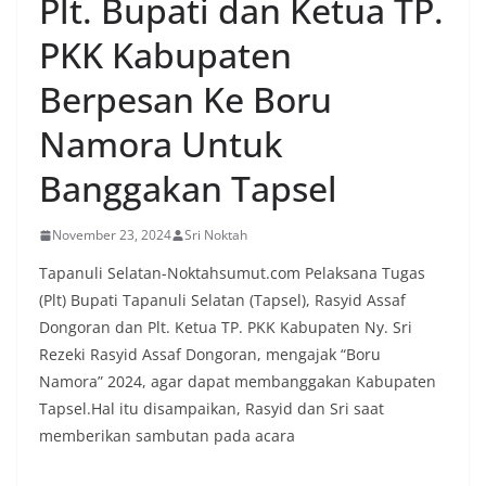
Plt. Bupati dan Ketua TP.
oleh warga, yang sebagian besar tengah bersiap
menyambut momentum HUT Kemerdekaan RI
PKK Kabupaten
dengan berbagai persiapan di lingkungan
masing-masing.‎Dalam dialog yang berlangsung
Berpesan Ke Boru
akrab, Bhabinkamtibmas menyapa warga,
menanyakan kondisi keamanan dan kenyamanan
Namora Untuk
lingkungan tempat tinggal, serta membuka ruang
komunikasi dua arah agar warga dapat
Banggakan Tapsel
menyampaikan keluhan maupun informasi terkait
situasi kamtibmas di sekitar mereka.‎‎‎Salah satu
poin utama yang disampaikan dalam kegiatan
November 23, 2024
Sri Noktah
sambang ini adalah imbauan kepada warga untuk
memasang bendera Merah Putih secara penuh,
Tapanuli Selatan-Noktahsumut.com Pelaksana Tugas
bukan setengah tiang, sebagai bentuk
(Plt) Bupati Tapanuli Selatan (Tapsel), Rasyid Assaf
penghormatan dan rasa cinta tanah air
Dongoran dan Plt. Ketua TP. PKK Kabupaten Ny. Sri
menjelang perayaan HUT Kemerdekaan RI.
Petugas mengingatkan bahwa pemasangan
Rezeki Rasyid Assaf Dongoran, mengajak “Boru
bendera dengan benar merupakan salah satu
Namora” 2024, agar dapat membanggakan Kabupaten
wujud nyata partisipasi masyarakat dalam
Tapsel.Hal itu disampaikan, Rasyid dan Sri saat
memperingati hari bersejarah bangsa
memberikan sambutan pada acara
Indonesia.‎‎”Kami mengimbau kepada seluruh
warga agar mulai mempersiapkan dan memasang
bendera Merah Putih di depan rumah masing-