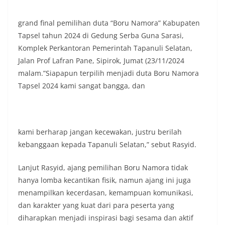
masing secara penuh. Ini adalah bentuk
penghormatan kita bersama terhadap
grand final pemilihan duta “Boru Namora” Kabupaten
perjuangan para pahlawan yang telah merebut
Tapsel tahun 2024 di Gedung Serba Guna Sarasi,
kemerdekaan,” ujar Aiptu Muliyadi Suraukur saat
Komplek Perkantoran Pemerintah Tapanuli Selatan,
berdialog dengan warga.‎‎Ia juga menambahkan
agar warga memperhatikan kondisi bendera yang
Jalan Prof Lafran Pane, Sipirok, Jumat (23/11/2024
akan dikibarkan, memastikan bendera dalam
malam.”Siapapun terpilih menjadi duta Boru Namora
keadaan bersih, tidak sobek, dan layak untuk
Tapsel 2024 kami sangat bangga, dan
dikibarkan sebagai simbol kehormatan
negara.‎‎‎Selain menyampaikan imbauan terkait
bendera, kegiatan sambang DDS ini juga
dimanfaatkan sebagai sarana deteksi dini (early
warning) guna mengantisipasi potensi gangguan
kami berharap jangan kecewakan, justru berilah
keamanan dan ketertiban masyarakat
kebanggaan kepada Tapanuli Selatan,” sebut Rasyid.
(Kamtibmas) di lingkungan tempat tinggal warga.
Melalui interaksi langsung tersebut,
Lanjut Rasyid, ajang pemilihan Boru Namora tidak
Bhabinkamtibmas dapat menghimpun informasi
awal terkait situasi sosial, potensi kerawanan,
hanya lomba kecantikan fisik, namun ajang ini juga
maupun hal-hal yang dapat mengganggu
menampilkan kecerdasan, kemampuan komunikasi,
kondusivitas wilayah, khususnya menjelang
dan karakter yang kuat dari para peserta yang
perayaan HUT Kemerdekaan RI yang biasanya
diharapkan menjadi inspirasi bagi sesama dan aktif
diwarnai dengan berbagai kegiatan dan