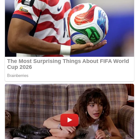
Bhabinkamtibmas di tengah-tengah warga
diharapkan dapat semakin mempererat
hubungan kemitraan antara Polri dan
masyarakat, sekaligus membangun kesadaran
kolektif warga akan pentingnya menjaga
keamanan, ketertiban, dan kekompakan
lingkungan, khususnya dalam menyambut
momentum bersejarah HUT Kemerdekaan
Republik Indonesia.‎Kegiatan sambang ini
rencananya akan terus dilaksanakan secara rutin
oleh Bhabinkamtibmas di wilayah Kelurahan
Sunggal sebagai bagian dari upaya menciptakan
situasi Kamtibmas yang aman dan kondusif,
sekaligus menumbuhkan semangat nasionalisme
warga dalam menyambut Hari Kemerdekaan RI.
Percepat Penanganan Infrastruktur Kota Medan,
Dinas SDABMBK Perkuat Sinergi dengan
Kecamatan
Ketua DPRD Medan Terima Silaturahmi Kapolres
Belawan, Bahas Narkoba, Kriminalitas hingga
Potensi Ekonomi
Bhabinkamtibmas Polsek Medan Sunggal