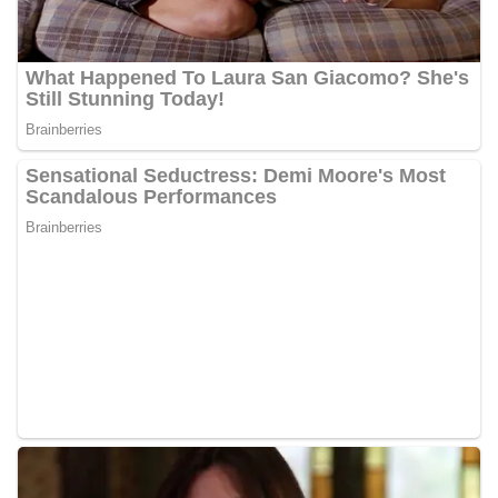
Sambangi Warga Kelurahan Sunggal, Ingatkan
Pemasangan Bendera Merah Putih Jelang HUT
Kemerdekaan RI‎‎Medan, 5 Agustus 2026 — Dalam
rangka menyambut Hari Ulang Tahun
Kemerdekaan Republik Indonesia yang ke-81,
Bhabinkamtibmas Kelurahan Sunggal, Aiptu
Muliyadi Suraukur, melaksanakan kegiatan
sambang Door to Door System (DDS) kepada
warga di wilayah Kelurahan Sunggal, Kecamatan
Medan Sunggal, pada Rabu (05/08/2026).‎‎Kegiatan
tersebut berlangsung sejak pukul 09.00 WIB
hingga selesai, menyasar rumah-rumah warga di
beberapa lingkungan yang ada di kelurahan
tersebut.‎Sambang Langsung ke Rumah
Warga‎Dalam kegiatan ini, Aiptu Muliyadi
Suraukur mendatangi warga secara langsung dari
rumah ke rumah untuk menjalin silaturahmi
sekaligus menyampaikan pesan-pesan
kamtibmas. Kehadiran petugas disambut baik
oleh warga, yang sebagian besar tengah bersiap
menyambut momentum HUT Kemerdekaan RI
dengan berbagai persiapan di lingkungan
masing-masing.‎Dalam dialog yang berlangsung