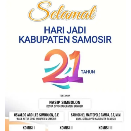
kemerdekaan,” ujar Aiptu Muliyadi Suraukur saat
berdialog dengan warga.‎‎Ia juga menambahkan
agar warga memperhatikan kondisi bendera yang
akan dikibarkan, memastikan bendera dalam
keadaan bersih, tidak sobek, dan layak untuk
dikibarkan sebagai simbol kehormatan
negara.‎‎‎Selain menyampaikan imbauan terkait
bendera, kegiatan sambang DDS ini juga
dimanfaatkan sebagai sarana deteksi dini (early
warning) guna mengantisipasi potensi gangguan
keamanan dan ketertiban masyarakat
(Kamtibmas) di lingkungan tempat tinggal warga.
Melalui interaksi langsung tersebut,
Bhabinkamtibmas dapat menghimpun informasi
awal terkait situasi sosial, potensi kerawanan,
maupun hal-hal yang dapat mengganggu
kondusivitas wilayah, khususnya menjelang
perayaan HUT Kemerdekaan RI yang biasanya
diwarnai dengan berbagai kegiatan dan
keramaian warga.‎‎Dengan adanya deteksi dini ini,
diharapkan potensi gangguan keamanan dapat
diantisipasi sejak awal sehingga situasi di
Kelurahan Sunggal tetap terjaga aman, tertib,