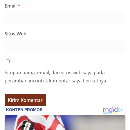
Bhabinkamtibmas dapat menghimpun informasi
Email
*
awal terkait situasi sosial, potensi kerawanan,
maupun hal-hal yang dapat mengganggu
kondusivitas wilayah, khususnya menjelang
perayaan HUT Kemerdekaan RI yang biasanya
Situs Web
diwarnai dengan berbagai kegiatan dan
keramaian warga.‎‎Dengan adanya deteksi dini ini,
diharapkan potensi gangguan keamanan dapat
diantisipasi sejak awal sehingga situasi di
Kelurahan Sunggal tetap terjaga aman, tertib,
dan kondusif hingga puncak perayaan HUT
Kemerdekaan RI berlangsung.‎‎Wujud Kedekatan
Simpan nama, email, dan situs web saya pada
Polri dengan Masyarakat‎Kegiatan sambang Door
peramban ini untuk komentar saya berikutnya.
to Door System ini merupakan salah satu bentuk
implementasi program Polri Presisi yang
mengedepankan kehadiran dan kedekatan
personel Kepolisian dengan masyarakat. Melalui
kegiatan semacam ini, Bhabinkamtibmas tidak
hanya berperan sebagai penyampai informasi
dan imbauan, tetapi juga sebagai mitra
masyarakat dalam menjaga keamanan lingkungan
secara bersama-sama.‎‎Kehadiran