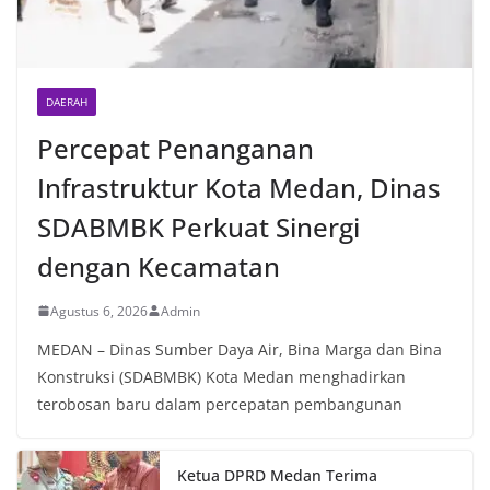
oleh Bhabinkamtibmas di wilayah Kelurahan
Sunggal sebagai bagian dari upaya menciptakan
situasi Kamtibmas yang aman dan kondusif,
sekaligus menumbuhkan semangat nasionalisme
warga dalam menyambut Hari Kemerdekaan RI.
DAERAH
Percepat Penanganan
Infrastruktur Kota Medan, Dinas
SDABMBK Perkuat Sinergi
dengan Kecamatan
Agustus 6, 2026
Admin
MEDAN – Dinas Sumber Daya Air, Bina Marga dan Bina
Konstruksi (SDABMBK) Kota Medan menghadirkan
terobosan baru dalam percepatan pembangunan
Ketua DPRD Medan Terima