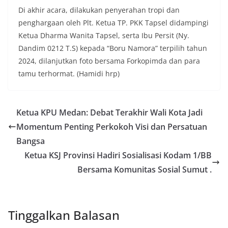
tersebut.‎Sambang Langsung ke Rumah
Di akhir acara, dilakukan penyerahan tropi dan
Warga‎Dalam kegiatan ini, Aiptu Muliyadi
penghargaan oleh Plt. Ketua TP. PKK Tapsel didampingi
Suraukur mendatangi warga secara langsung dari
Ketua Dharma Wanita Tapsel, serta Ibu Persit (Ny.
rumah ke rumah untuk menjalin silaturahmi
sekaligus menyampaikan pesan-pesan
Dandim 0212 T.S) kepada “Boru Namora” terpilih tahun
kamtibmas. Kehadiran petugas disambut baik
2024, dilanjutkan foto bersama Forkopimda dan para
oleh warga, yang sebagian besar tengah bersiap
tamu terhormat. (Hamidi hrp)
menyambut momentum HUT Kemerdekaan RI
dengan berbagai persiapan di lingkungan
masing-masing.‎Dalam dialog yang berlangsung
akrab, Bhabinkamtibmas menyapa warga,
Ketua KPU Medan: Debat Terakhir Wali Kota Jadi
menanyakan kondisi keamanan dan kenyamanan
Momentum Penting Perkokoh Visi dan Persatuan
lingkungan tempat tinggal, serta membuka ruang
komunikasi dua arah agar warga dapat
Bangsa
menyampaikan keluhan maupun informasi terkait
Ketua KSJ Provinsi Hadiri Sosialisasi Kodam 1/BB
situasi kamtibmas di sekitar mereka.‎‎‎Salah satu
Bersama Komunitas Sosial Sumut .
poin utama yang disampaikan dalam kegiatan
sambang ini adalah imbauan kepada warga untuk
memasang bendera Merah Putih secara penuh,
bukan setengah tiang, sebagai bentuk
penghormatan dan rasa cinta tanah air
Tinggalkan Balasan
menjelang perayaan HUT Kemerdekaan RI.