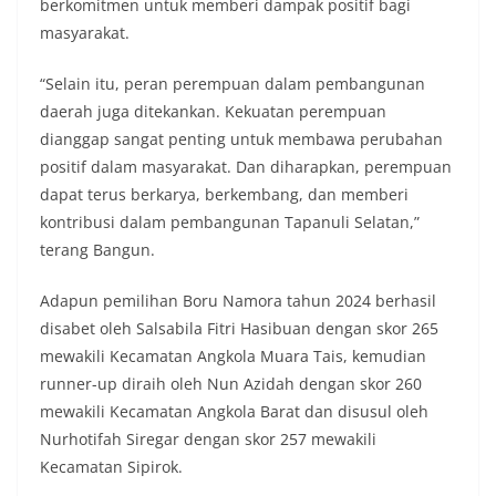
lingkungan, khususnya dalam menyambut
berkomitmen untuk memberi dampak positif bagi
momentum bersejarah HUT Kemerdekaan
masyarakat.
Republik Indonesia.‎Kegiatan sambang ini
rencananya akan terus dilaksanakan secara rutin
“Selain itu, peran perempuan dalam pembangunan
oleh Bhabinkamtibmas di wilayah Kelurahan
daerah juga ditekankan. Kekuatan perempuan
Sunggal sebagai bagian dari upaya menciptakan
situasi Kamtibmas yang aman dan kondusif,
dianggap sangat penting untuk membawa perubahan
sekaligus menumbuhkan semangat nasionalisme
positif dalam masyarakat. Dan diharapkan, perempuan
warga dalam menyambut Hari Kemerdekaan RI.
dapat terus berkarya, berkembang, dan memberi
Bhabinkamtibmas Polsek Medan Sunggal
kontribusi dalam pembangunan Tapanuli Selatan,”
Sambangi Warga Kelurahan Sunggal, Ingatkan
Pemasangan Bendera Merah Putih Jelang HUT
terang Bangun.
Kemerdekaan RI‎‎Medan, 5 Agustus 2026 — Dalam
rangka menyambut Hari Ulang Tahun
Adapun pemilihan Boru Namora tahun 2024 berhasil
Kemerdekaan Republik Indonesia yang ke-81,
disabet oleh Salsabila Fitri Hasibuan dengan skor 265
Bhabinkamtibmas Kelurahan Sunggal, Aiptu
mewakili Kecamatan Angkola Muara Tais, kemudian
Muliyadi Suraukur, melaksanakan kegiatan
sambang Door to Door System (DDS) kepada
runner-up diraih oleh Nun Azidah dengan skor 260
warga di wilayah Kelurahan Sunggal, Kecamatan
mewakili Kecamatan Angkola Barat dan disusul oleh
Medan Sunggal, pada Rabu (05/08/2026).‎‎Kegiatan
Nurhotifah Siregar dengan skor 257 mewakili
tersebut berlangsung sejak pukul 09.00 WIB
Kecamatan Sipirok.
hingga selesai, menyasar rumah-rumah warga di
beberapa lingkungan yang ada di kelurahan