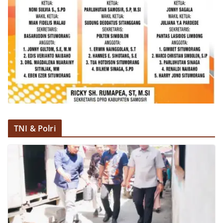
dan kondusif hingga puncak perayaan HUT
Kemerdekaan RI berlangsung.‎‎Wujud Kedekatan
Polri dengan Masyarakat‎Kegiatan sambang Door
to Door System ini merupakan salah satu bentuk
implementasi program Polri Presisi yang
mengedepankan kehadiran dan kedekatan
personel Kepolisian dengan masyarakat. Melalui
kegiatan semacam ini, Bhabinkamtibmas tidak
hanya berperan sebagai penyampai informasi
dan imbauan, tetapi juga sebagai mitra
masyarakat dalam menjaga keamanan lingkungan
secara bersama-sama.‎‎Kehadiran
TNI & Polri
Bhabinkamtibmas di tengah-tengah warga
diharapkan dapat semakin mempererat
hubungan kemitraan antara Polri dan
masyarakat, sekaligus membangun kesadaran
kolektif warga akan pentingnya menjaga
keamanan, ketertiban, dan kekompakan
lingkungan, khususnya dalam menyambut
momentum bersejarah HUT Kemerdekaan
Republik Indonesia.‎Kegiatan sambang ini
rencananya akan terus dilaksanakan secara rutin