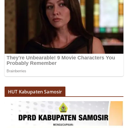
akrab, Bhabinkamtibmas menyapa warga,
menanyakan kondisi keamanan dan kenyamanan
lingkungan tempat tinggal, serta membuka ruang
komunikasi dua arah agar warga dapat
menyampaikan keluhan maupun informasi terkait
situasi kamtibmas di sekitar mereka.‎‎‎Salah satu
poin utama yang disampaikan dalam kegiatan
sambang ini adalah imbauan kepada warga untuk
memasang bendera Merah Putih secara penuh,
bukan setengah tiang, sebagai bentuk
penghormatan dan rasa cinta tanah air
menjelang perayaan HUT Kemerdekaan RI.
Petugas mengingatkan bahwa pemasangan
bendera dengan benar merupakan salah satu
wujud nyata partisipasi masyarakat dalam
memperingati hari bersejarah bangsa
HUT Kabupaten Samosir
Indonesia.‎‎”Kami mengimbau kepada seluruh
warga agar mulai mempersiapkan dan memasang
bendera Merah Putih di depan rumah masing-
masing secara penuh. Ini adalah bentuk
penghormatan kita bersama terhadap
perjuangan para pahlawan yang telah merebut