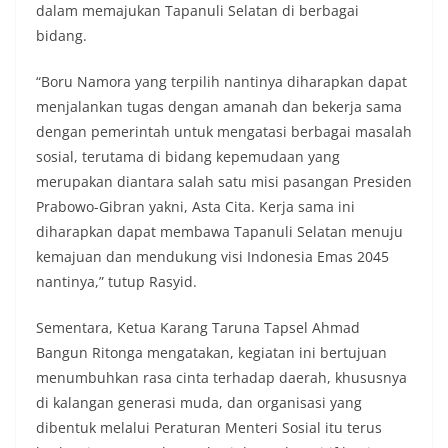
keramaian warga.‎‎Dengan adanya deteksi dini ini,
dalam memajukan Tapanuli Selatan di berbagai
diharapkan potensi gangguan keamanan dapat
bidang.
diantisipasi sejak awal sehingga situasi di
Kelurahan Sunggal tetap terjaga aman, tertib,
“Boru Namora yang terpilih nantinya diharapkan dapat
dan kondusif hingga puncak perayaan HUT
menjalankan tugas dengan amanah dan bekerja sama
Kemerdekaan RI berlangsung.‎‎Wujud Kedekatan
Polri dengan Masyarakat‎Kegiatan sambang Door
dengan pemerintah untuk mengatasi berbagai masalah
to Door System ini merupakan salah satu bentuk
sosial, terutama di bidang kepemudaan yang
implementasi program Polri Presisi yang
merupakan diantara salah satu misi pasangan Presiden
mengedepankan kehadiran dan kedekatan
Prabowo-Gibran yakni, Asta Cita. Kerja sama ini
personel Kepolisian dengan masyarakat. Melalui
kegiatan semacam ini, Bhabinkamtibmas tidak
diharapkan dapat membawa Tapanuli Selatan menuju
hanya berperan sebagai penyampai informasi
kemajuan dan mendukung visi Indonesia Emas 2045
dan imbauan, tetapi juga sebagai mitra
nantinya,” tutup Rasyid.
masyarakat dalam menjaga keamanan lingkungan
secara bersama-sama.‎‎Kehadiran
Sementara, Ketua Karang Taruna Tapsel Ahmad
Bhabinkamtibmas di tengah-tengah warga
diharapkan dapat semakin mempererat
Bangun Ritonga mengatakan, kegiatan ini bertujuan
hubungan kemitraan antara Polri dan
menumbuhkan rasa cinta terhadap daerah, khususnya
masyarakat, sekaligus membangun kesadaran
di kalangan generasi muda, dan organisasi yang
kolektif warga akan pentingnya menjaga
dibentuk melalui Peraturan Menteri Sosial itu terus
keamanan, ketertiban, dan kekompakan