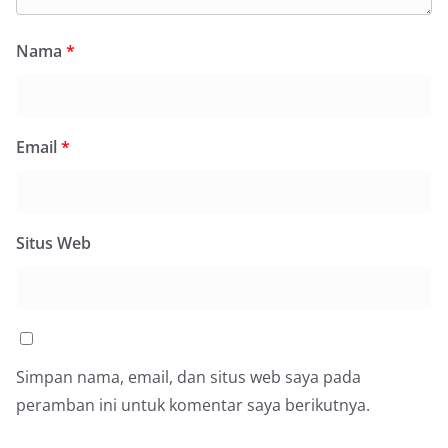
poin utama yang disampaikan dalam kegiatan
sambang ini adalah imbauan kepada warga untuk
memasang bendera Merah Putih secara penuh,
Nama
*
bukan setengah tiang, sebagai bentuk
penghormatan dan rasa cinta tanah air
menjelang perayaan HUT Kemerdekaan RI.
Petugas mengingatkan bahwa pemasangan
Email
*
bendera dengan benar merupakan salah satu
wujud nyata partisipasi masyarakat dalam
memperingati hari bersejarah bangsa
Indonesia.‎‎”Kami mengimbau kepada seluruh
warga agar mulai mempersiapkan dan memasang
Situs Web
bendera Merah Putih di depan rumah masing-
masing secara penuh. Ini adalah bentuk
penghormatan kita bersama terhadap
perjuangan para pahlawan yang telah merebut
kemerdekaan,” ujar Aiptu Muliyadi Suraukur saat
berdialog dengan warga.‎‎Ia juga menambahkan
agar warga memperhatikan kondisi bendera yang
Simpan nama, email, dan situs web saya pada
akan dikibarkan, memastikan bendera dalam
peramban ini untuk komentar saya berikutnya.
keadaan bersih, tidak sobek, dan layak untuk
dikibarkan sebagai simbol kehormatan
negara.‎‎‎Selain menyampaikan imbauan terkait