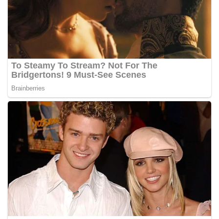
personel Kepolisian dengan masyarakat. Melalui
kegiatan semacam ini, Bhabinkamtibmas tidak
hanya berperan sebagai penyampai informasi
dan imbauan, tetapi juga sebagai mitra
masyarakat dalam menjaga keamanan lingkungan
secara bersama-sama.‎‎Kehadiran
Bhabinkamtibmas di tengah-tengah warga
diharapkan dapat semakin mempererat
hubungan kemitraan antara Polri dan
masyarakat, sekaligus membangun kesadaran
kolektif warga akan pentingnya menjaga
keamanan, ketertiban, dan kekompakan
lingkungan, khususnya dalam menyambut
momentum bersejarah HUT Kemerdekaan
Republik Indonesia.‎Kegiatan sambang ini
rencananya akan terus dilaksanakan secara rutin
oleh Bhabinkamtibmas di wilayah Kelurahan
Sunggal sebagai bagian dari upaya menciptakan
situasi Kamtibmas yang aman dan kondusif,
sekaligus menumbuhkan semangat nasionalisme
warga dalam menyambut Hari Kemerdekaan RI.
Bhabinkamtibmas Polsek Medan Sunggal