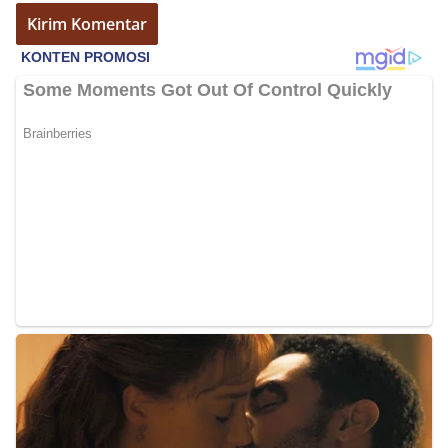
bendera, kegiatan sambang DDS ini juga
dimanfaatkan sebagai sarana deteksi dini (early
warning) guna mengantisipasi potensi gangguan
keamanan dan ketertiban masyarakat
(Kamtibmas) di lingkungan tempat tinggal warga.
Melalui interaksi langsung tersebut,
Bhabinkamtibmas dapat menghimpun informasi
awal terkait situasi sosial, potensi kerawanan,
maupun hal-hal yang dapat mengganggu
kondusivitas wilayah, khususnya menjelang
perayaan HUT Kemerdekaan RI yang biasanya
diwarnai dengan berbagai kegiatan dan
keramaian warga.‎‎Dengan adanya deteksi dini ini,
diharapkan potensi gangguan keamanan dapat
diantisipasi sejak awal sehingga situasi di
Kelurahan Sunggal tetap terjaga aman, tertib,
dan kondusif hingga puncak perayaan HUT
Kemerdekaan RI berlangsung.‎‎Wujud Kedekatan
Polri dengan Masyarakat‎Kegiatan sambang Door
to Door System ini merupakan salah satu bentuk
implementasi program Polri Presisi yang
mengedepankan kehadiran dan kedekatan