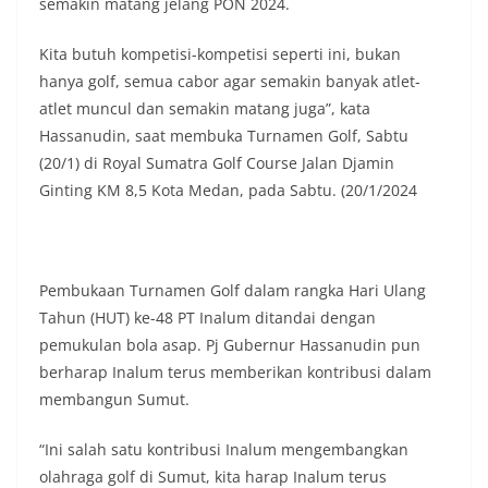
semakin matang jelang PON 2024.
bendera dengan benar merupakan salah satu
wujud nyata partisipasi masyarakat dalam
Kita butuh kompetisi-kompetisi seperti ini, bukan
memperingati hari bersejarah bangsa
hanya golf, semua cabor agar semakin banyak atlet-
Indonesia.‎‎”Kami mengimbau kepada seluruh
warga agar mulai mempersiapkan dan memasang
atlet muncul dan semakin matang juga”, kata
bendera Merah Putih di depan rumah masing-
Hassanudin, saat membuka Turnamen Golf, Sabtu
masing secara penuh. Ini adalah bentuk
(20/1) di Royal Sumatra Golf Course Jalan Djamin
penghormatan kita bersama terhadap
Ginting KM 8,5 Kota Medan, pada Sabtu. (20/1/2024
perjuangan para pahlawan yang telah merebut
kemerdekaan,” ujar Aiptu Muliyadi Suraukur saat
berdialog dengan warga.‎‎Ia juga menambahkan
agar warga memperhatikan kondisi bendera yang
akan dikibarkan, memastikan bendera dalam
Pembukaan Turnamen Golf dalam rangka Hari Ulang
keadaan bersih, tidak sobek, dan layak untuk
Tahun (HUT) ke-48 PT Inalum ditandai dengan
dikibarkan sebagai simbol kehormatan
pemukulan bola asap. Pj Gubernur Hassanudin pun
negara.‎‎‎Selain menyampaikan imbauan terkait
bendera, kegiatan sambang DDS ini juga
berharap Inalum terus memberikan kontribusi dalam
dimanfaatkan sebagai sarana deteksi dini (early
membangun Sumut.
warning) guna mengantisipasi potensi gangguan
keamanan dan ketertiban masyarakat
“Ini salah satu kontribusi Inalum mengembangkan
(Kamtibmas) di lingkungan tempat tinggal warga.
olahraga golf di Sumut, kita harap Inalum terus
Melalui interaksi langsung tersebut,