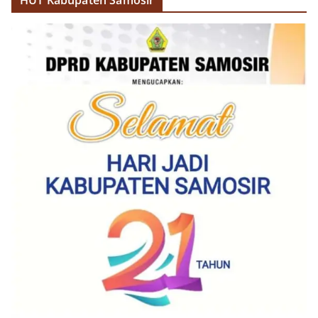
HUT Kabupaten Samosir
akrab, Bhabinkamtibmas menyapa warga,
menanyakan kondisi keamanan dan kenyamanan
lingkungan tempat tinggal, serta membuka ruang
komunikasi dua arah agar warga dapat
menyampaikan keluhan maupun informasi terkait
situasi kamtibmas di sekitar mereka.‎‎‎Salah satu
poin utama yang disampaikan dalam kegiatan
sambang ini adalah imbauan kepada warga untuk
memasang bendera Merah Putih secara penuh,
bukan setengah tiang, sebagai bentuk
penghormatan dan rasa cinta tanah air
menjelang perayaan HUT Kemerdekaan RI.
Petugas mengingatkan bahwa pemasangan
bendera dengan benar merupakan salah satu
wujud nyata partisipasi masyarakat dalam
memperingati hari bersejarah bangsa
Indonesia.‎‎”Kami mengimbau kepada seluruh
warga agar mulai mempersiapkan dan memasang
bendera Merah Putih di depan rumah masing-
masing secara penuh. Ini adalah bentuk
penghormatan kita bersama terhadap
perjuangan para pahlawan yang telah merebut