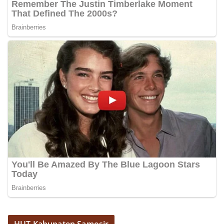
Sambangi Warga Kelurahan Sunggal, Ingatkan
Pemasangan Bendera Merah Putih Jelang HUT
Kemerdekaan RI‎‎Medan, 5 Agustus 2026 — Dalam
rangka menyambut Hari Ulang Tahun
Kemerdekaan Republik Indonesia yang ke-81,
Bhabinkamtibmas Kelurahan Sunggal, Aiptu
Muliyadi Suraukur, melaksanakan kegiatan
sambang Door to Door System (DDS) kepada
warga di wilayah Kelurahan Sunggal, Kecamatan
Medan Sunggal, pada Rabu (05/08/2026).‎‎Kegiatan
tersebut berlangsung sejak pukul 09.00 WIB
hingga selesai, menyasar rumah-rumah warga di
beberapa lingkungan yang ada di kelurahan
tersebut.‎Sambang Langsung ke Rumah
Warga‎Dalam kegiatan ini, Aiptu Muliyadi
Suraukur mendatangi warga secara langsung dari
rumah ke rumah untuk menjalin silaturahmi
sekaligus menyampaikan pesan-pesan
kamtibmas. Kehadiran petugas disambut baik
oleh warga, yang sebagian besar tengah bersiap
menyambut momentum HUT Kemerdekaan RI
dengan berbagai persiapan di lingkungan
masing-masing.‎Dalam dialog yang berlangsung