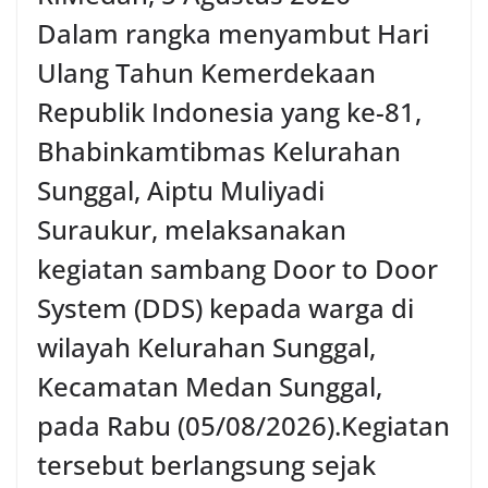
oleh Bhabinkamtibmas di wilayah Kelurahan
Dalam rangka menyambut Hari
Sunggal sebagai bagian dari upaya menciptakan
situasi Kamtibmas yang aman dan kondusif,
Ulang Tahun Kemerdekaan
sekaligus menumbuhkan semangat nasionalisme
warga dalam menyambut Hari Kemerdekaan RI.
Republik Indonesia yang ke-81,
Bhabinkamtibmas Kelurahan
Sunggal, Aiptu Muliyadi
Suraukur, melaksanakan
kegiatan sambang Door to Door
System (DDS) kepada warga di
wilayah Kelurahan Sunggal,
Kecamatan Medan Sunggal,
pada Rabu (05/08/2026).‎‎Kegiatan
tersebut berlangsung sejak