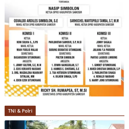
kemerdekaan,” ujar Aiptu Muliyadi Suraukur saat
berdialog dengan warga.‎‎Ia juga menambahkan
agar warga memperhatikan kondisi bendera yang
akan dikibarkan, memastikan bendera dalam
keadaan bersih, tidak sobek, dan layak untuk
dikibarkan sebagai simbol kehormatan
negara.‎‎‎Selain menyampaikan imbauan terkait
bendera, kegiatan sambang DDS ini juga
dimanfaatkan sebagai sarana deteksi dini (early
warning) guna mengantisipasi potensi gangguan
keamanan dan ketertiban masyarakat
(Kamtibmas) di lingkungan tempat tinggal warga.
Melalui interaksi langsung tersebut,
Bhabinkamtibmas dapat menghimpun informasi
awal terkait situasi sosial, potensi kerawanan,
maupun hal-hal yang dapat mengganggu
kondusivitas wilayah, khususnya menjelang
perayaan HUT Kemerdekaan RI yang biasanya
diwarnai dengan berbagai kegiatan dan
TNI & Polri
keramaian warga.‎‎Dengan adanya deteksi dini ini,
diharapkan potensi gangguan keamanan dapat
diantisipasi sejak awal sehingga situasi di
Kelurahan Sunggal tetap terjaga aman, tertib,