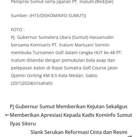
Bhabinkamtibmas di tengah-tengah warga
Pemprov Sumut serta jajaran PT. Inalum.(Red/Joe)
diharapkan dapat semakin mempererat
hubungan kemitraan antara Polri dan
Sumber: (H15/DISKOMINFO SUMUT))
masyarakat, sekaligus membangun kesadaran
kolektif warga akan pentingnya menjaga
FOTO :
keamanan, ketertiban, dan kekompakan
Pj. Gubernur Sumatera Utara (Sumut) Hassanudin
lingkungan, khususnya dalam menyambut
momentum bersejarah HUT Kemerdekaan
bersama Komisaris PT. Inalum Martuani Sormin
Republik Indonesia.‎Kegiatan sambang ini
membuka Turnamen Golf dalam rangka HUT ke-48 PT.
rencananya akan terus dilaksanakan secara rutin
Inalum ditandai dengan pemukulan bola asap dan
oleh Bhabinkamtibmas di wilayah Kelurahan
pelepasan balon di Royal Sumatra Golf Course Jalan
Sunggal sebagai bagian dari upaya menciptakan
situasi Kamtibmas yang aman dan kondusif,
Djamin Ginting KM 8,5 Kota Medan. Sabtu
sekaligus menumbuhkan semangat nasionalisme
(20/1)2024(srisahati)
warga dalam menyambut Hari Kemerdekaan RI.
Bhabinkamtibmas Polsek Medan Sunggal
Sambangi Warga Kelurahan Sunggal, Ingatkan
Pemasangan Bendera Merah Putih Jelang HUT
Pj Gubernur Sumut Memberikan Kejutan Sekaligus
Kemerdekaan RI‎‎Medan, 5 Agustus 2026 — Dalam
Memberikan Apresiasi Kepada Kadis Kominfo Sumut
rangka menyambut Hari Ulang Tahun
Kemerdekaan Republik Indonesia yang ke-
Ilyas Sitoru
81noktahsumutcoomBhabinkamtibmas Kelurahan
Slank Serukan Reformasi Cinta dan Resmi
Sunggal, Aiptu Muliyadi Suraukur, melaksanakan