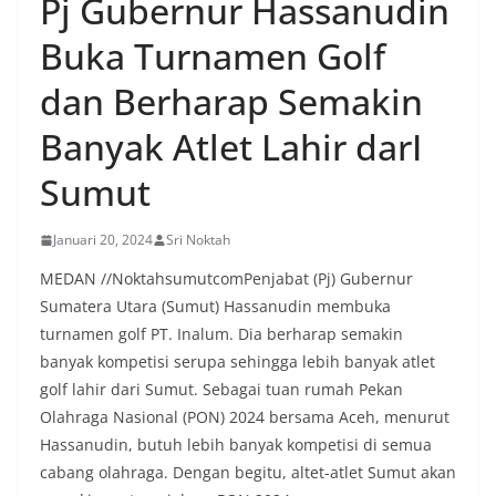
Pj Gubernur Hassanudin
tersebut.‎Sambang Langsung ke Rumah
Warga‎Dalam kegiatan ini, Aiptu Muliyadi
Buka Turnamen Golf
Suraukur mendatangi warga secara langsung dari
rumah ke rumah untuk menjalin silaturahmi
dan Berharap Semakin
sekaligus menyampaikan pesan-pesan
kamtibmas. Kehadiran petugas disambut baik
Banyak Atlet Lahir darI
oleh warga, yang sebagian besar tengah bersiap
menyambut momentum HUT Kemerdekaan RI
Sumut
dengan berbagai persiapan di lingkungan
masing-masing.‎Dalam dialog yang berlangsung
akrab, Bhabinkamtibmas menyapa warga,
Januari 20, 2024
Sri Noktah
menanyakan kondisi keamanan dan kenyamanan
lingkungan tempat tinggal, serta membuka ruang
MEDAN //NoktahsumutcomPenjabat (Pj) Gubernur
komunikasi dua arah agar warga dapat
Sumatera Utara (Sumut) Hassanudin membuka
menyampaikan keluhan maupun informasi terkait
turnamen golf PT. Inalum. Dia berharap semakin
situasi kamtibmas di sekitar mereka.‎‎‎Salah satu
poin utama yang disampaikan dalam kegiatan
banyak kompetisi serupa sehingga lebih banyak atlet
sambang ini adalah imbauan kepada warga untuk
golf lahir dari Sumut. Sebagai tuan rumah Pekan
memasang bendera Merah Putih secara penuh,
Olahraga Nasional (PON) 2024 bersama Aceh, menurut
bukan setengah tiang, sebagai bentuk
Hassanudin, butuh lebih banyak kompetisi di semua
penghormatan dan rasa cinta tanah air
menjelang perayaan HUT Kemerdekaan RI.
cabang olahraga. Dengan begitu, altet-atlet Sumut akan
Petugas mengingatkan bahwa pemasangan