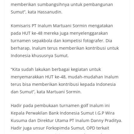
Bhabinkamtibmas dapat menghimpun informasi
memberikan sumbangsihnya untuk pembangunan
awal terkait situasi sosial, potensi kerawanan,
Sumut”, kata Hassanudin.
maupun hal-hal yang dapat mengganggu
kondusivitas wilayah, khususnya menjelang
Komisaris PT Inalum Martuani Sormin mengatakan
perayaan HUT Kemerdekaan RI yang biasanya
diwarnai dengan berbagai kegiatan dan
pada HUT ke-48 mereka juga menyelenggarakan
keramaian warga.‎‎Dengan adanya deteksi dini ini,
turnamen sepakbola dan kompetisi fotografer. Dia
diharapkan potensi gangguan keamanan dapat
berharap, Inalum terus memberikan kontribusi untuk
diantisipasi sejak awal sehingga situasi di
Indonesia khususnya Sumut.
Kelurahan Sunggal tetap terjaga aman, tertib,
dan kondusif hingga puncak perayaan HUT
Kemerdekaan RI berlangsung.‎‎Wujud Kedekatan
“Kita sudah lakukan berbagai kegiatan untuk
Polri dengan Masyarakat‎Kegiatan sambang Door
menyemarakkan HUT ke-48, mudah-mudahan Inalum
to Door System ini merupakan salah satu bentuk
terus bisa memberikan kontribusi kepada Indonesia
implementasi program Polri Presisi yang
dan Sumut”, kata Martuani Sormin.
mengedepankan kehadiran dan kedekatan
personel Kepolisian dengan masyarakat. Melalui
kegiatan semacam ini, Bhabinkamtibmas tidak
Hadir pada pembukaan turnamen golf Inalum ini
hanya berperan sebagai penyampai informasi
Kepala Perwakilan Bank Indonesia Sumut I.G.P Wira
dan imbauan, tetapi juga sebagai mitra
Kusuma dan Direktur Utama PT Inalum Danny Praditya.
masyarakat dalam menjaga keamanan lingkungan
Hadir juga unsur Forkopimda Sumut, OPD terkait
secara bersama-sama.‎‎Kehadiran