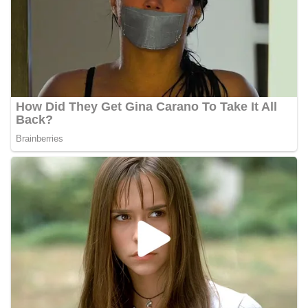
akrab, Bhabinkamtibmas menyapa warga,
menanyakan kondisi keamanan dan kenyamanan
lingkungan tempat tinggal, serta membuka ruang
komunikasi dua arah agar warga dapat
menyampaikan keluhan maupun informasi terkait
situasi kamtibmas di sekitar mereka.‎‎‎Salah satu
poin utama yang disampaikan dalam kegiatan
sambang ini adalah imbauan kepada warga untuk
memasang bendera Merah Putih secara penuh,
bukan setengah tiang, sebagai bentuk
penghormatan dan rasa cinta tanah air
menjelang perayaan HUT Kemerdekaan RI.
Petugas mengingatkan bahwa pemasangan
bendera dengan benar merupakan salah satu
wujud nyata partisipasi masyarakat dalam
memperingati hari bersejarah bangsa
Indonesia.‎‎”Kami mengimbau kepada seluruh
warga agar mulai mempersiapkan dan memasang
bendera Merah Putih di depan rumah masing-
masing secara penuh. Ini adalah bentuk
penghormatan kita bersama terhadap
perjuangan para pahlawan yang telah merebut