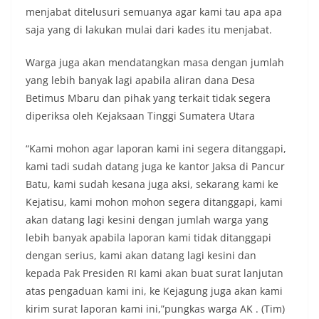
Petugas mengingatkan bahwa pemasangan
menjabat ditelusuri semuanya agar kami tau apa apa
bendera dengan benar merupakan salah satu
saja yang di lakukan mulai dari kades itu menjabat.
wujud nyata partisipasi masyarakat dalam
memperingati hari bersejarah bangsa
Indonesia.‎‎”Kami mengimbau kepada seluruh
Warga juga akan mendatangkan masa dengan jumlah
warga agar mulai mempersiapkan dan memasang
yang lebih banyak lagi apabila aliran dana Desa
bendera Merah Putih di depan rumah masing-
Betimus Mbaru dan pihak yang terkait tidak segera
masing secara penuh. Ini adalah bentuk
diperiksa oleh Kejaksaan Tinggi Sumatera Utara
penghormatan kita bersama terhadap
perjuangan para pahlawan yang telah merebut
kemerdekaan,” ujar Aiptu Muliyadi Suraukur saat
“Kami mohon agar laporan kami ini segera ditanggapi,
berdialog dengan warga.‎‎Ia juga menambahkan
kami tadi sudah datang juga ke kantor Jaksa di Pancur
agar warga memperhatikan kondisi bendera yang
Batu, kami sudah kesana juga aksi, sekarang kami ke
akan dikibarkan, memastikan bendera dalam
Kejatisu, kami mohon mohon segera ditanggapi, kami
keadaan bersih, tidak sobek, dan layak untuk
dikibarkan sebagai simbol kehormatan
akan datang lagi kesini dengan jumlah warga yang
negara.‎‎‎Selain menyampaikan imbauan terkait
lebih banyak apabila laporan kami tidak ditanggapi
bendera, kegiatan sambang DDS ini juga
dengan serius, kami akan datang lagi kesini dan
dimanfaatkan sebagai sarana deteksi dini (early
kepada Pak Presiden RI kami akan buat surat lanjutan
warning) guna mengantisipasi potensi gangguan
keamanan dan ketertiban masyarakat
atas pengaduan kami ini, ke Kejagung juga akan kami
(Kamtibmas) di lingkungan tempat tinggal warga.
kirim surat laporan kami ini,”pungkas warga AK . (Tim)
Melalui interaksi langsung tersebut,