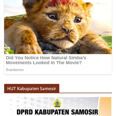
dan kondusif hingga puncak perayaan HUT
Kemerdekaan RI berlangsung.‎‎Wujud Kedekatan
Polri dengan Masyarakat‎Kegiatan sambang Door
to Door System ini merupakan salah satu bentuk
implementasi program Polri Presisi yang
mengedepankan kehadiran dan kedekatan
personel Kepolisian dengan masyarakat. Melalui
kegiatan semacam ini, Bhabinkamtibmas tidak
hanya berperan sebagai penyampai informasi
dan imbauan, tetapi juga sebagai mitra
masyarakat dalam menjaga keamanan lingkungan
secara bersama-sama.‎‎Kehadiran
Bhabinkamtibmas di tengah-tengah warga
diharapkan dapat semakin mempererat
hubungan kemitraan antara Polri dan
masyarakat, sekaligus membangun kesadaran
kolektif warga akan pentingnya menjaga
HUT Kabupaten Samosir
keamanan, ketertiban, dan kekompakan
lingkungan, khususnya dalam menyambut
momentum bersejarah HUT Kemerdekaan
Republik Indonesia.‎Kegiatan sambang ini
rencananya akan terus dilaksanakan secara rutin