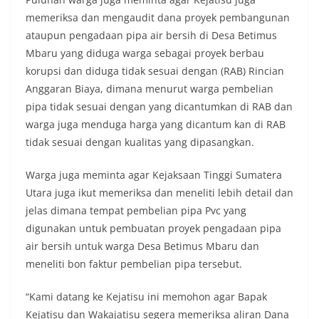
lingkungan, khususnya dalam menyambut
momentum bersejarah HUT Kemerdekaan
memeriksa dan mengaudit dana proyek pembangunan
Republik Indonesia.‎Kegiatan sambang ini
ataupun pengadaan pipa air bersih di Desa Betimus
rencananya akan terus dilaksanakan secara rutin
Mbaru yang diduga warga sebagai proyek berbau
oleh Bhabinkamtibmas di wilayah Kelurahan
korupsi dan diduga tidak sesuai dengan (RAB) Rincian
Sunggal sebagai bagian dari upaya menciptakan
situasi Kamtibmas yang aman dan kondusif,
Anggaran Biaya, dimana menurut warga pembelian
sekaligus menumbuhkan semangat nasionalisme
pipa tidak sesuai dengan yang dicantumkan di RAB dan
warga dalam menyambut Hari Kemerdekaan RI.
warga juga menduga harga yang dicantum kan di RAB
Bhabinkamtibmas Polsek Medan Sunggal
tidak sesuai dengan kualitas yang dipasangkan.
Sambangi Warga Kelurahan Sunggal, Ingatkan
Pemasangan Bendera Merah Putih Jelang HUT
Kemerdekaan RI‎‎Medan, 5 Agustus 2026 — Dalam
Warga juga meminta agar Kejaksaan Tinggi Sumatera
rangka menyambut Hari Ulang Tahun
Utara juga ikut memeriksa dan meneliti lebih detail dan
Kemerdekaan Republik Indonesia yang ke-81,
jelas dimana tempat pembelian pipa Pvc yang
Bhabinkamtibmas Kelurahan Sunggal, Aiptu
digunakan untuk pembuatan proyek pengadaan pipa
Muliyadi Suraukur, melaksanakan kegiatan
sambang Door to Door System (DDS) kepada
air bersih untuk warga Desa Betimus Mbaru dan
warga di wilayah Kelurahan Sunggal, Kecamatan
meneliti bon faktur pembelian pipa tersebut.
Medan Sunggal, pada Rabu (05/08/2026).‎‎Kegiatan
tersebut berlangsung sejak pukul 09.00 WIB
“Kami datang ke Kejatisu ini memohon agar Bapak
hingga selesai, menyasar rumah-rumah warga di
Kejatisu dan Wakajatisu segera memeriksa aliran Dana
beberapa lingkungan yang ada di kelurahan