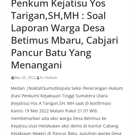
Penkum Kejatisu Yos
oleh warga, yang sebagian besar tengah bersiap
menyambut momentum HUT Kemerdekaan RI
Tarigan,SH,MH : Soal
dengan berbagai persiapan di lingkungan
masing-masing.‎Dalam dialog yang berlangsung
Laporan Warga Desa
akrab, Bhabinkamtibmas menyapa warga,
menanyakan kondisi keamanan dan kenyamanan
Betimus Mbaru, Cabjari
lingkungan tempat tinggal, serta membuka ruang
komunikasi dua arah agar warga dapat
Pancur Batu Yang
menyampaikan keluhan maupun informasi terkait
situasi kamtibmas di sekitar mereka.‎‎‎Salah satu
Menangani
poin utama yang disampaikan dalam kegiatan
sambang ini adalah imbauan kepada warga untuk
memasang bendera Merah Putih secara penuh,
Mei 25, 2022
Sri Noktah
bukan setengah tiang, sebagai bentuk
penghormatan dan rasa cinta tanah air
Medan |NoktahSumutKepala Seksi Penerangan Hukum
menjelang perayaan HUT Kemerdekaan RI.
(Kasi Penkum) Kejaksaan Tinggi Sumatera Utara
Petugas mengingatkan bahwa pemasangan
(Kejatisu) Yos A Tarigan,SH, MH saat di konfirmasi
bendera dengan benar merupakan salah satu
wujud nyata partisipasi masyarakat dalam
Kamis 19 Mei 2022 Malam Pukul 21.07 Wib
memperingati hari bersejarah bangsa
membenarkan ada aksi warga Desa Betimus ke
Indonesia.‎‎”Kami mengimbau kepada seluruh
Kejatisu.Usai melakukan aksi demo di Kantor Cabang
warga agar mulai mempersiapkan dan memasang
Kejaksaan Negeri di Pancur Batu, puluhan warga Desa
bendera Merah Putih di depan rumah masing-