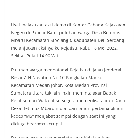
keramaian warga.‎‎Dengan adanya deteksi dini ini,
diharapkan potensi gangguan keamanan dapat
diantisipasi sejak awal sehingga situasi di
Kelurahan Sunggal tetap terjaga aman, tertib,
Usai melakukan aksi demo di Kantor Cabang Kejaksaan
dan kondusif hingga puncak perayaan HUT
Negeri di Pancur Batu, puluhan warga Desa Betimus
Kemerdekaan RI berlangsung.‎‎Wujud Kedekatan
Polri dengan Masyarakat‎Kegiatan sambang Door
Mbaru Kecamatan Sibolangit, Kabupaten Deli Serdang
to Door System ini merupakan salah satu bentuk
melanjutkan aksinya ke Kejatisu, Rabu 18 Mei 2022,
implementasi program Polri Presisi yang
Sekitar Pukul 14.00 Wib.
mengedepankan kehadiran dan kedekatan
personel Kepolisian dengan masyarakat. Melalui
Puluhan warga mendatangi Kejatisu di Jalan Jenderal
kegiatan semacam ini, Bhabinkamtibmas tidak
hanya berperan sebagai penyampai informasi
Besar A.H Nasution No 1C Pangkalan Mansur,
dan imbauan, tetapi juga sebagai mitra
Kecamatan Medan Johor, Kota Medan Provinsi
masyarakat dalam menjaga keamanan lingkungan
Sumatera Utara tak lain ingin meminta agar Bapak
secara bersama-sama.‎‎Kehadiran
Kejatisu dan Wakajatisu segera memeriksa aliran Dana
Bhabinkamtibmas di tengah-tengah warga
diharapkan dapat semakin mempererat
Desa Betimus Mbaru mulai dari tahun pertama oknum
hubungan kemitraan antara Polri dan
kades “MS” menjabat sampai dengan saat ini yang
masyarakat, sekaligus membangun kesadaran
diduga bearoma korupsi.
kolektif warga akan pentingnya menjaga
keamanan, ketertiban, dan kekompakan
Puluhan warga juga meminta agar Kejatisu juga