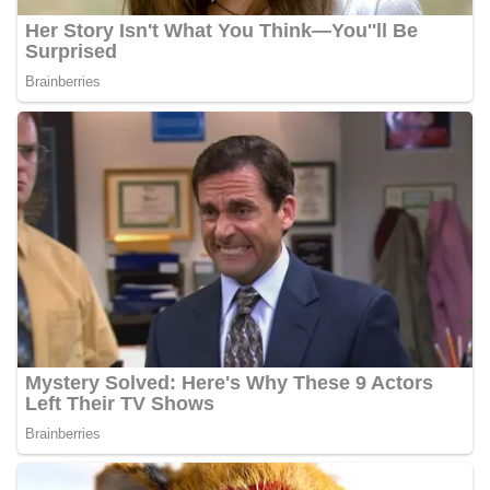
kemerdekaan,” ujar Aiptu Muliyadi Suraukur saat
berdialog dengan warga.‎‎Ia juga menambahkan
agar warga memperhatikan kondisi bendera yang
akan dikibarkan, memastikan bendera dalam
keadaan bersih, tidak sobek, dan layak untuk
dikibarkan sebagai simbol kehormatan
negara.‎‎‎Selain menyampaikan imbauan terkait
bendera, kegiatan sambang DDS ini juga
dimanfaatkan sebagai sarana deteksi dini (early
warning) guna mengantisipasi potensi gangguan
keamanan dan ketertiban masyarakat
(Kamtibmas) di lingkungan tempat tinggal warga.
Melalui interaksi langsung tersebut,
Bhabinkamtibmas dapat menghimpun informasi
awal terkait situasi sosial, potensi kerawanan,
maupun hal-hal yang dapat mengganggu
kondusivitas wilayah, khususnya menjelang
perayaan HUT Kemerdekaan RI yang biasanya
diwarnai dengan berbagai kegiatan dan
keramaian warga.‎‎Dengan adanya deteksi dini ini,
diharapkan potensi gangguan keamanan dapat
diantisipasi sejak awal sehingga situasi di
Kelurahan Sunggal tetap terjaga aman, tertib,