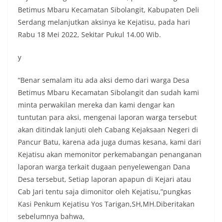
masing secara penuh. Ini adalah bentuk
Betimus Mbaru Kecamatan Sibolangit, Kabupaten Deli
penghormatan kita bersama terhadap
Serdang melanjutkan aksinya ke Kejatisu, pada hari
perjuangan para pahlawan yang telah merebut
Rabu 18 Mei 2022, Sekitar Pukul 14.00 Wib.
kemerdekaan,” ujar Aiptu Muliyadi Suraukur saat
berdialog dengan warga.‎‎Ia juga menambahkan
y
agar warga memperhatikan kondisi bendera yang
akan dikibarkan, memastikan bendera dalam
keadaan bersih, tidak sobek, dan layak untuk
“Benar semalam itu ada aksi demo dari warga Desa
dikibarkan sebagai simbol kehormatan
Betimus Mbaru Kecamatan Sibolangit dan sudah kami
negara.‎‎‎Selain menyampaikan imbauan terkait
minta perwakilan mereka dan kami dengar kan
bendera, kegiatan sambang DDS ini juga
tuntutan para aksi, mengenai laporan warga tersebut
dimanfaatkan sebagai sarana deteksi dini (early
warning) guna mengantisipasi potensi gangguan
akan ditindak lanjuti oleh Cabang Kejaksaan Negeri di
keamanan dan ketertiban masyarakat
Pancur Batu, karena ada juga dumas kesana, kami dari
(Kamtibmas) di lingkungan tempat tinggal warga.
Kejatisu akan memonitor perkemabangan penanganan
Melalui interaksi langsung tersebut,
laporan warga terkait dugaan penyelewengan Dana
Bhabinkamtibmas dapat menghimpun informasi
awal terkait situasi sosial, potensi kerawanan,
Desa tersebut, Setiap laporan apapun di Kejari atau
maupun hal-hal yang dapat mengganggu
Cab Jari tentu saja dimonitor oleh Kejatisu,”pungkas
kondusivitas wilayah, khususnya menjelang
Kasi Penkum Kejatisu Yos Tarigan,SH,MH.Diberitakan
perayaan HUT Kemerdekaan RI yang biasanya
sebelumnya bahwa,
diwarnai dengan berbagai kegiatan dan