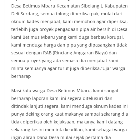
tersebut.‎Sambang Langsung ke Rumah
Desa Betimus Mbaru Kecamatan Sibolangit, Kabupaten
Warga‎Dalam kegiatan ini, Aiptu Muliyadi
Deli Serdang, semua tolong diperiksa pak, mulai dari
Suraukur mendatangi warga secara langsung dari
oknum kades menjabat, kami memohon agar diperiksa,
rumah ke rumah untuk menjalin silaturahmi
terlebih juga proyek pengadaan pipa air bersih di Desa
sekaligus menyampaikan pesan-pesan
kamtibmas. Kehadiran petugas disambut baik
kami Betimus Mbaru yang kami duga berbau korupsi,
oleh warga, yang sebagian besar tengah bersiap
kami menduga harga dan pipa yang dipasangkan tidak
menyambut momentum HUT Kemerdekaan RI
sesuai dengan RAB (Rinciang Anggaran Biaya) dan
dengan berbagai persiapan di lingkungan
semua proyek yang ada semasa dia menjabat kami
masing-masing.‎Dalam dialog yang berlangsung
akrab, Bhabinkamtibmas menyapa warga,
minta semuanya agar turut juga diperiksa,”Ujar warga
menanyakan kondisi keamanan dan kenyamanan
berharap
lingkungan tempat tinggal, serta membuka ruang
komunikasi dua arah agar warga dapat
Masi kata warga Desa Betimus Mbaru, kami sangat
menyampaikan keluhan maupun informasi terkait
situasi kamtibmas di sekitar mereka.‎‎‎Salah satu
berharap laporan kami ini segera ditelusuri dan
poin utama yang disampaikan dalam kegiatan
ditindak lanjuti segera, kami menduga oknum kades ini
sambang ini adalah imbauan kepada warga untuk
punya deking orang kuat makanya sampai sekarang dia
memasang bendera Merah Putih secara penuh,
tidak diperiksa oleh kejaksaan, makanya kami datang
bukan setengah tiang, sebagai bentuk
penghormatan dan rasa cinta tanah air
sekarang kesini meminta keadilan, kami sebagai warga
menjelang perayaan HUT Kemerdekaan RI.
ingin aliran Dana Desa mulai sejak pertama dia