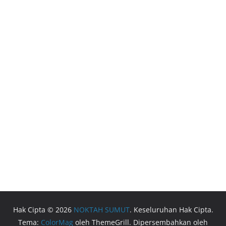
Hak Cipta © 2026
NOKTAH SUMUT
. Keseluruhan Hak Cipta.
Tema:
ColorMag
oleh ThemeGrill. Dipersembahkan oleh