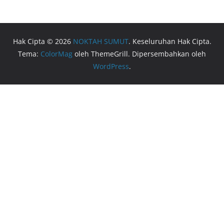
Hak Cipta © 2026
NOKTAH SUMUT
. Keseluruhan Hak Cipta.
Tema:
ColorMag
oleh ThemeGrill. Dipersembahkan oleh
WordPress
.