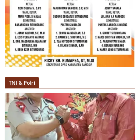
komunikasi dua arah agar warga dapat
menyampaikan keluhan maupun informasi terkait
situasi kamtibmas di sekitar mereka.‎‎‎Salah satu
poin utama yang disampaikan dalam kegiatan
sambang ini adalah imbauan kepada warga untuk
memasang bendera Merah Putih secara penuh,
bukan setengah tiang, sebagai bentuk
penghormatan dan rasa cinta tanah air
menjelang perayaan HUT Kemerdekaan RI.
Petugas mengingatkan bahwa pemasangan
bendera dengan benar merupakan salah satu
wujud nyata partisipasi masyarakat dalam
memperingati hari bersejarah bangsa
TNI & Polri
Indonesia.‎‎”Kami mengimbau kepada seluruh
warga agar mulai mempersiapkan dan memasang
bendera Merah Putih di depan rumah masing-
masing secara penuh. Ini adalah bentuk
penghormatan kita bersama terhadap
perjuangan para pahlawan yang telah merebut
kemerdekaan,” ujar Aiptu Muliyadi Suraukur saat
berdialog dengan warga.‎‎Ia juga menambahkan
agar warga memperhatikan kondisi bendera yang