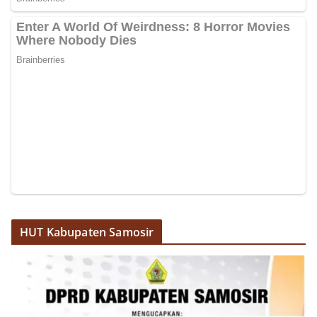
dan imbauan, tetapi juga sebagai mitra
masyarakat dalam menjaga keamanan lingkungan
secara bersama-sama.‎‎Kehadiran
Bhabinkamtibmas di tengah-tengah warga
diharapkan dapat semakin mempererat
hubungan kemitraan antara Polri dan
masyarakat, sekaligus membangun kesadaran
kolektif warga akan pentingnya menjaga
keamanan, ketertiban, dan kekompakan
lingkungan, khususnya dalam menyambut
momentum bersejarah HUT Kemerdekaan
Republik Indonesia.‎Kegiatan sambang ini
rencananya akan terus dilaksanakan secara rutin
oleh Bhabinkamtibmas di wilayah Kelurahan
Sunggal sebagai bagian dari upaya menciptakan
situasi Kamtibmas yang aman dan kondusif,
HUT Kabupaten Samosir
sekaligus menumbuhkan semangat nasionalisme
warga dalam menyambut Hari Kemerdekaan RI.
Bhabinkamtibmas Polsek Medan Sunggal
Sambangi Warga Kelurahan Sunggal, Ingatkan
Pemasangan Bendera Merah Putih Jelang HUT
Kemerdekaan RI‎‎Medan, 5 Agustus 2026 — Dalam