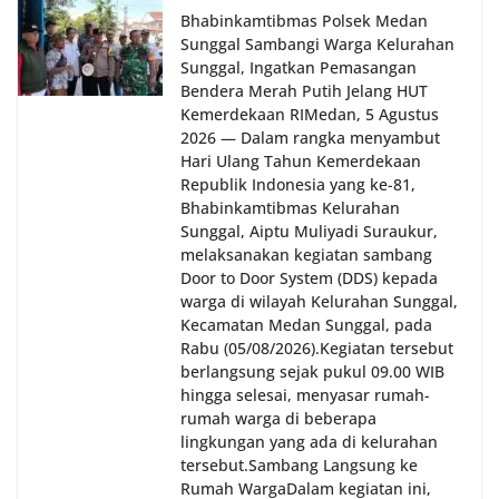
Bhabinkamtibmas Polsek Medan
to Door System ini merupakan salah satu bentuk
implementasi program Polri Presisi yang
Sunggal Sambangi Warga Kelurahan
mengedepankan kehadiran dan kedekatan
Sunggal, Ingatkan Pemasangan
personel Kepolisian dengan masyarakat. Melalui
Bendera Merah Putih Jelang HUT
kegiatan semacam ini, Bhabinkamtibmas tidak
Kemerdekaan RI‎‎Medan, 5 Agustus
hanya berperan sebagai penyampai informasi
2026 — Dalam rangka menyambut
dan imbauan, tetapi juga sebagai mitra
Hari Ulang Tahun Kemerdekaan
masyarakat dalam menjaga keamanan lingkungan
Republik Indonesia yang ke-81,
secara bersama-sama.‎‎Kehadiran
Bhabinkamtibmas Kelurahan
Bhabinkamtibmas di tengah-tengah warga
Sunggal, Aiptu Muliyadi Suraukur,
diharapkan dapat semakin mempererat
melaksanakan kegiatan sambang
hubungan kemitraan antara Polri dan
Door to Door System (DDS) kepada
masyarakat, sekaligus membangun kesadaran
warga di wilayah Kelurahan Sunggal,
kolektif warga akan pentingnya menjaga
Kecamatan Medan Sunggal, pada
keamanan, ketertiban, dan kekompakan
Rabu (05/08/2026).‎‎Kegiatan tersebut
lingkungan, khususnya dalam menyambut
berlangsung sejak pukul 09.00 WIB
momentum bersejarah HUT Kemerdekaan
hingga selesai, menyasar rumah-
Republik Indonesia.‎Kegiatan sambang ini
rumah warga di beberapa
rencananya akan terus dilaksanakan secara rutin
lingkungan yang ada di kelurahan
oleh Bhabinkamtibmas di wilayah Kelurahan
tersebut.‎Sambang Langsung ke
Sunggal sebagai bagian dari upaya menciptakan
Rumah Warga‎Dalam kegiatan ini,
situasi Kamtibmas yang aman dan kondusif,