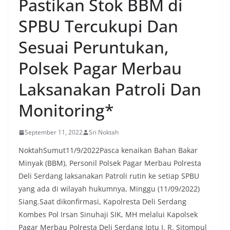
Pastikan Stok BBM di
rumah ke rumah untuk menjalin silaturahmi
sekaligus menyampaikan pesan-pesan
SPBU Tercukupi Dan
kamtibmas. Kehadiran petugas disambut baik
oleh warga, yang sebagian besar tengah bersiap
Sesuai Peruntukan,
menyambut momentum HUT Kemerdekaan RI
dengan berbagai persiapan di lingkungan
Polsek Pagar Merbau
masing-masing.‎Dalam dialog yang berlangsung
akrab, Bhabinkamtibmas menyapa warga,
Laksanakan Patroli Dan
menanyakan kondisi keamanan dan kenyamanan
lingkungan tempat tinggal, serta membuka ruang
Monitoring*
komunikasi dua arah agar warga dapat
menyampaikan keluhan maupun informasi terkait
situasi kamtibmas di sekitar mereka.‎‎‎Salah satu
September 11, 2022
Sri Noktah
poin utama yang disampaikan dalam kegiatan
sambang ini adalah imbauan kepada warga untuk
NoktahSumut11/9/2022Pasca kenaikan Bahan Bakar
memasang bendera Merah Putih secara penuh,
Minyak (BBM), Personil Polsek Pagar Merbau Polresta
bukan setengah tiang, sebagai bentuk
Deli Serdang laksanakan Patroli rutin ke setiap SPBU
penghormatan dan rasa cinta tanah air
menjelang perayaan HUT Kemerdekaan RI.
yang ada di wilayah hukumnya, Minggu (11/09/2022)
Petugas mengingatkan bahwa pemasangan
Siang.Saat dikonfirmasi, Kapolresta Deli Serdang
bendera dengan benar merupakan salah satu
Kombes Pol Irsan Sinuhaji SIK, MH melalui Kapolsek
wujud nyata partisipasi masyarakat dalam
Pagar Merbau Polresta Deli Serdang Iptu I. R. Sitompul
memperingati hari bersejarah bangsa