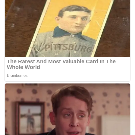
bukan setengah tiang, sebagai bentuk
penghormatan dan rasa cinta tanah air
menjelang perayaan HUT Kemerdekaan RI.
Petugas mengingatkan bahwa pemasangan
bendera dengan benar merupakan salah satu
wujud nyata partisipasi masyarakat dalam
memperingati hari bersejarah bangsa
Indonesia.‎‎”Kami mengimbau kepada seluruh
warga agar mulai mempersiapkan dan memasang
bendera Merah Putih di depan rumah masing-
masing secara penuh. Ini adalah bentuk
penghormatan kita bersama terhadap
perjuangan para pahlawan yang telah merebut
kemerdekaan,” ujar Aiptu Muliyadi Suraukur saat
berdialog dengan warga.‎‎Ia juga menambahkan
agar warga memperhatikan kondisi bendera yang
akan dikibarkan, memastikan bendera dalam
keadaan bersih, tidak sobek, dan layak untuk
dikibarkan sebagai simbol kehormatan
negara.‎‎‎Selain menyampaikan imbauan terkait
bendera, kegiatan sambang DDS ini juga
dimanfaatkan sebagai sarana deteksi dini (early
warning) guna mengantisipasi potensi gangguan