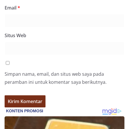
(05/08/2026).‎‎Kegiatan tersebut berlangsung sejak
Email
*
pukul 09.00 WIB hingga selesai, menyasar rumah-
rumah warga di beberapa lingkungan yang ada di
kelurahan tersebut.‎Sambang Langsung ke Rumah
Warga‎Dalam kegiatan ini, Aiptu Muliyadi
Suraukur mendatangi warga secara langsung dari
Situs Web
rumah ke rumah untuk menjalin silaturahmi
sekaligus menyampaikan pesan-pesan
kamtibmas. Kehadiran petugas disambut baik
oleh warga, yang sebagian besar tengah bersiap
menyambut momentum HUT Kemerdekaan RI
dengan berbagai persiapan di lingkungan
masing-masing.‎Dalam dialog yang berlangsung
Simpan nama, email, dan situs web saya pada
akrab, Bhabinkamtibmas menyapa warga,
peramban ini untuk komentar saya berikutnya.
menanyakan kondisi keamanan dan kenyamanan
lingkungan tempat tinggal, serta membuka ruang
komunikasi dua arah agar warga dapat
menyampaikan keluhan maupun informasi terkait
situasi kamtibmas di sekitar mereka.‎‎‎Salah satu
poin utama yang disampaikan dalam kegiatan
sambang ini adalah imbauan kepada warga untuk
memasang bendera Merah Putih secara penuh,