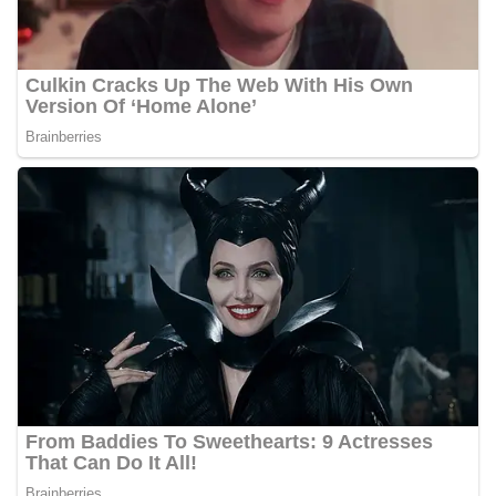
keamanan dan ketertiban masyarakat
(Kamtibmas) di lingkungan tempat tinggal warga.
Melalui interaksi langsung tersebut,
Bhabinkamtibmas dapat menghimpun informasi
awal terkait situasi sosial, potensi kerawanan,
maupun hal-hal yang dapat mengganggu
kondusivitas wilayah, khususnya menjelang
perayaan HUT Kemerdekaan RI yang biasanya
diwarnai dengan berbagai kegiatan dan
keramaian warga.‎‎Dengan adanya deteksi dini ini,
diharapkan potensi gangguan keamanan dapat
diantisipasi sejak awal sehingga situasi di
Kelurahan Sunggal tetap terjaga aman, tertib,
dan kondusif hingga puncak perayaan HUT
Kemerdekaan RI berlangsung.‎‎Wujud Kedekatan
Polri dengan Masyarakat‎Kegiatan sambang Door
to Door System ini merupakan salah satu bentuk
implementasi program Polri Presisi yang
mengedepankan kehadiran dan kedekatan
personel Kepolisian dengan masyarakat. Melalui
kegiatan semacam ini, Bhabinkamtibmas tidak
hanya berperan sebagai penyampai informasi