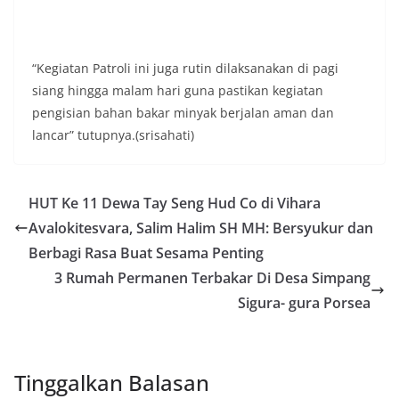
kondusivitas wilayah, khususnya menjelang
perayaan HUT Kemerdekaan RI yang biasanya
diwarnai dengan berbagai kegiatan dan
keramaian warga.‎‎Dengan adanya deteksi dini ini,
“Kegiatan Patroli ini juga rutin dilaksanakan di pagi
diharapkan potensi gangguan keamanan dapat
siang hingga malam hari guna pastikan kegiatan
diantisipasi sejak awal sehingga situasi di
pengisian bahan bakar minyak berjalan aman dan
Kelurahan Sunggal tetap terjaga aman, tertib,
dan kondusif hingga puncak perayaan HUT
lancar” tutupnya.(srisahati)
Kemerdekaan RI berlangsung.‎‎Wujud Kedekatan
Polri dengan Masyarakat‎Kegiatan sambang Door
to Door System ini merupakan salah satu bentuk
HUT Ke 11 Dewa Tay Seng Hud Co di Vihara
implementasi program Polri Presisi yang
mengedepankan kehadiran dan kedekatan
Avalokitesvara, Salim Halim SH MH: Bersyukur dan
personel Kepolisian dengan masyarakat. Melalui
Berbagi Rasa Buat Sesama Penting
kegiatan semacam ini, Bhabinkamtibmas tidak
hanya berperan sebagai penyampai informasi
3 Rumah Permanen Terbakar Di Desa Simpang
dan imbauan, tetapi juga sebagai mitra
Sigura- gura Porsea
masyarakat dalam menjaga keamanan lingkungan
secara bersama-sama.‎‎Kehadiran
Bhabinkamtibmas di tengah-tengah warga
diharapkan dapat semakin mempererat
Tinggalkan Balasan
hubungan kemitraan antara Polri dan