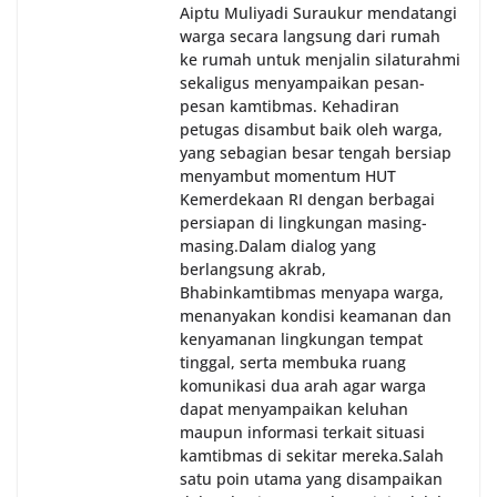
sekaligus menumbuhkan semangat nasionalisme
Aiptu Muliyadi Suraukur mendatangi
warga dalam menyambut Hari Kemerdekaan RI.
warga secara langsung dari rumah
Anggota DPRD Medan Minta Pemko Tepati Janji
ke rumah untuk menjalin silaturahmi
Alokasi 30 Persen Untuk Pembangunan Medan
sekaligus menyampaikan pesan-
Utara
pesan kamtibmas. Kehadiran
petugas disambut baik oleh warga,
yang sebagian besar tengah bersiap
menyambut momentum HUT
Kemerdekaan RI dengan berbagai
persiapan di lingkungan masing-
masing.‎Dalam dialog yang
berlangsung akrab,
Bhabinkamtibmas menyapa warga,
menanyakan kondisi keamanan dan
kenyamanan lingkungan tempat
tinggal, serta membuka ruang
komunikasi dua arah agar warga
dapat menyampaikan keluhan
maupun informasi terkait situasi
kamtibmas di sekitar mereka.‎‎‎Salah
satu poin utama yang disampaikan