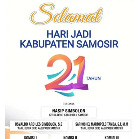
rangka menyambut Hari Ulang Tahun
Kemerdekaan Republik Indonesia yang ke-81,
Bhabinkamtibmas Kelurahan Sunggal, Aiptu
Muliyadi Suraukur, melaksanakan kegiatan
sambang Door to Door System (DDS) kepada
warga di wilayah Kelurahan Sunggal, Kecamatan
Medan Sunggal, pada Rabu (05/08/2026).‎‎Kegiatan
tersebut berlangsung sejak pukul 09.00 WIB
hingga selesai, menyasar rumah-rumah warga di
beberapa lingkungan yang ada di kelurahan
tersebut.‎Sambang Langsung ke Rumah
Warga‎Dalam kegiatan ini, Aiptu Muliyadi
Suraukur mendatangi warga secara langsung dari
rumah ke rumah untuk menjalin silaturahmi
sekaligus menyampaikan pesan-pesan
kamtibmas. Kehadiran petugas disambut baik
oleh warga, yang sebagian besar tengah bersiap
menyambut momentum HUT Kemerdekaan RI
dengan berbagai persiapan di lingkungan
masing-masing.‎Dalam dialog yang berlangsung
akrab, Bhabinkamtibmas menyapa warga,
menanyakan kondisi keamanan dan kenyamanan
lingkungan tempat tinggal, serta membuka ruang