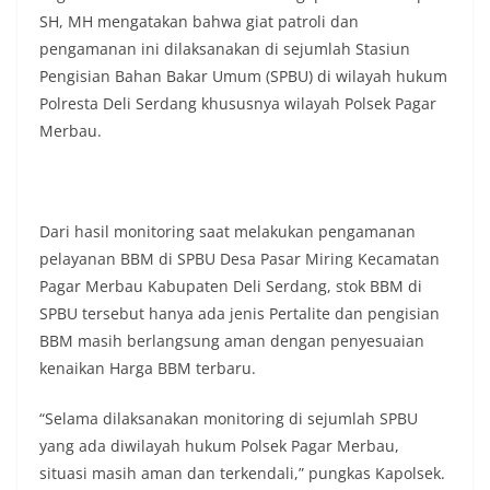
Indonesia.‎‎”Kami mengimbau kepada seluruh
SH, MH mengatakan bahwa giat patroli dan
warga agar mulai mempersiapkan dan memasang
pengamanan ini dilaksanakan di sejumlah Stasiun
bendera Merah Putih di depan rumah masing-
Pengisian Bahan Bakar Umum (SPBU) di wilayah hukum
masing secara penuh. Ini adalah bentuk
Polresta Deli Serdang khususnya wilayah Polsek Pagar
penghormatan kita bersama terhadap
perjuangan para pahlawan yang telah merebut
Merbau.
kemerdekaan,” ujar Aiptu Muliyadi Suraukur saat
berdialog dengan warga.‎‎Ia juga menambahkan
agar warga memperhatikan kondisi bendera yang
akan dikibarkan, memastikan bendera dalam
Dari hasil monitoring saat melakukan pengamanan
keadaan bersih, tidak sobek, dan layak untuk
pelayanan BBM di SPBU Desa Pasar Miring Kecamatan
dikibarkan sebagai simbol kehormatan
negara.‎‎‎Selain menyampaikan imbauan terkait
Pagar Merbau Kabupaten Deli Serdang, stok BBM di
bendera, kegiatan sambang DDS ini juga
SPBU tersebut hanya ada jenis Pertalite dan pengisian
dimanfaatkan sebagai sarana deteksi dini (early
BBM masih berlangsung aman dengan penyesuaian
warning) guna mengantisipasi potensi gangguan
kenaikan Harga BBM terbaru.
keamanan dan ketertiban masyarakat
(Kamtibmas) di lingkungan tempat tinggal warga.
Melalui interaksi langsung tersebut,
“Selama dilaksanakan monitoring di sejumlah SPBU
Bhabinkamtibmas dapat menghimpun informasi
yang ada diwilayah hukum Polsek Pagar Merbau,
awal terkait situasi sosial, potensi kerawanan,
situasi masih aman dan terkendali,” pungkas Kapolsek.
maupun hal-hal yang dapat mengganggu