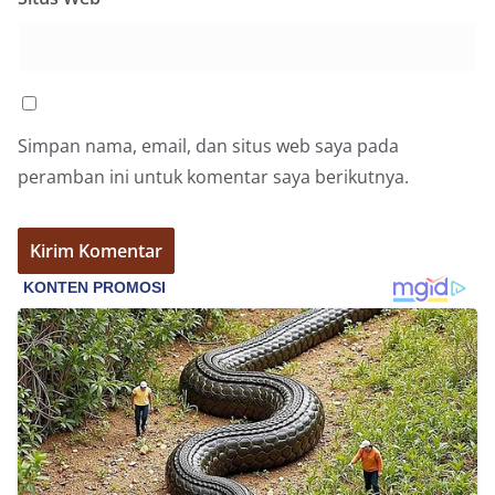
bendera dengan benar merupakan salah satu
wujud nyata partisipasi masyarakat dalam
memperingati hari bersejarah bangsa
Indonesia.‎‎”Kami mengimbau kepada seluruh
warga agar mulai mempersiapkan dan memasang
bendera Merah Putih di depan rumah masing-
masing secara penuh. Ini adalah bentuk
Simpan nama, email, dan situs web saya pada
penghormatan kita bersama terhadap
peramban ini untuk komentar saya berikutnya.
perjuangan para pahlawan yang telah merebut
kemerdekaan,” ujar Aiptu Muliyadi Suraukur saat
berdialog dengan warga.‎‎Ia juga menambahkan
agar warga memperhatikan kondisi bendera yang
akan dikibarkan, memastikan bendera dalam
keadaan bersih, tidak sobek, dan layak untuk
dikibarkan sebagai simbol kehormatan
negara.‎‎‎Selain menyampaikan imbauan terkait
bendera, kegiatan sambang DDS ini juga
dimanfaatkan sebagai sarana deteksi dini (early
warning) guna mengantisipasi potensi gangguan
keamanan dan ketertiban masyarakat
(Kamtibmas) di lingkungan tempat tinggal warga.
Melalui interaksi langsung tersebut,