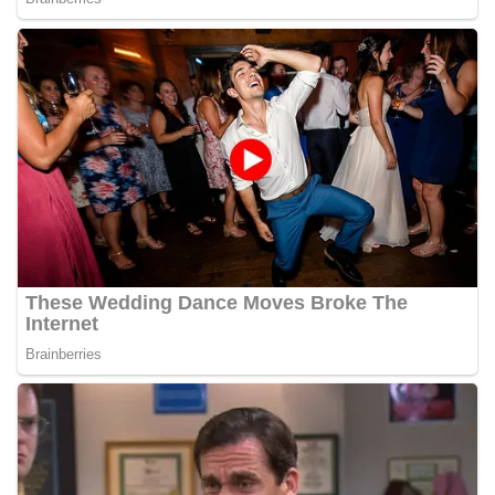
diharapkan dapat semakin mempererat
hubungan kemitraan antara Polri dan
masyarakat, sekaligus membangun kesadaran
kolektif warga akan pentingnya menjaga
keamanan, ketertiban, dan kekompakan
lingkungan, khususnya dalam menyambut
momentum bersejarah HUT Kemerdekaan
Republik Indonesia.‎Kegiatan sambang ini
rencananya akan terus dilaksanakan secara rutin
oleh Bhabinkamtibmas di wilayah Kelurahan
Sunggal sebagai bagian dari upaya menciptakan
situasi Kamtibmas yang aman dan kondusif,
sekaligus menumbuhkan semangat nasionalisme
warga dalam menyambut Hari Kemerdekaan RI.
Ini Alasan Plh Sekda Medan Sarankan Jhon Ester
Lase Segera Dievaluasi
Percepat Penanganan Infrastruktur Kota Medan,
Dinas SDABMBK Perkuat Sinergi dengan
Kecamatan
Ketua DPRD Medan Terima Silaturahmi Kapolres
Belawan, Bahas Narkoba, Kriminalitas hingga
Potensi Ekonomi