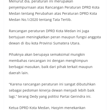
masing secara penuh. Ini adalah bentuk
Menurut dia, peraturan ini merupakan
penghormatan kita bersama terhadap
penyempurnaan atas Rancangan Peraturan DPRD Kota
perjuangan para pahlawan yang telah merebut
Medan tentang Perubahan atas Peraturan DPRD Kota
kemerdekaan,” ujar Aiptu Muliyadi Suraukur saat
Medan No.1/2020 tentang Tata Tertib.
berdialog dengan warga.‎‎Ia juga menambahkan
agar warga memperhatikan kondisi bendera yang
akan dikibarkan, memastikan bendera dalam
Rancangan peraturan DPRD Kota Medan ini juga
keadaan bersih, tidak sobek, dan layak untuk
bertujuan meningkatkan peran maupun fungsi anggota
dikibarkan sebagai simbol kehormatan
dewan di ibu kota Provinsi Sumatera Utara.
negara.‎‎‎Selain menyampaikan imbauan terkait
bendera, kegiatan sambang DDS ini juga
dimanfaatkan sebagai sarana deteksi dini (early
Pihaknya akan berupaya semaksimal mungkin
warning) guna mengantisipasi potensi gangguan
membahas rancangan ini dengan menghimpun
keamanan dan ketertiban masyarakat
berbagai masukan, baik dari pihak terkait maupun
(Kamtibmas) di lingkungan tempat tinggal warga.
daerah lain.
Melalui interaksi langsung tersebut,
Bhabinkamtibmas dapat menghimpun informasi
awal terkait situasi sosial, potensi kerawanan,
“Karena rancangan peraturan ini sangat dibutuhkan
maupun hal-hal yang dapat mengganggu
sebagai pedoman kinerja dewan menjadi lebih baik
kondusivitas wilayah, khususnya menjelang
lagi,” terang Dedy yang politisi Partai Gerindra ini.
perayaan HUT Kemerdekaan RI yang biasanya
diwarnai dengan berbagai kegiatan dan
Ketua DPRD Kota Medan, Hasyim menekankan
keramaian warga.‎‎Dengan adanya deteksi dini ini,