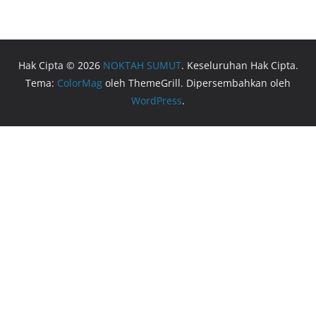
Hak Cipta © 2026
NOKTAH SUMUT
. Keseluruhan Hak Cipta.
Tema:
ColorMag
oleh ThemeGrill. Dipersembahkan oleh
WordPress
.