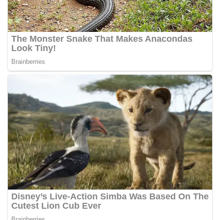
Bhabinkamtibmas dapat menghimpun informasi
awal terkait situasi sosial, potensi kerawanan,
maupun hal-hal yang dapat mengganggu
kondusivitas wilayah, khususnya menjelang
perayaan HUT Kemerdekaan RI yang biasanya
diwarnai dengan berbagai kegiatan dan
keramaian warga.‎‎Dengan adanya deteksi dini ini,
diharapkan potensi gangguan keamanan dapat
diantisipasi sejak awal sehingga situasi di
Kelurahan Sunggal tetap terjaga aman, tertib,
dan kondusif hingga puncak perayaan HUT
Kemerdekaan RI berlangsung.‎‎Wujud Kedekatan
Polri dengan Masyarakat‎Kegiatan sambang Door
to Door System ini merupakan salah satu bentuk
implementasi program Polri Presisi yang
mengedepankan kehadiran dan kedekatan
personel Kepolisian dengan masyarakat. Melalui
kegiatan semacam ini, Bhabinkamtibmas tidak
hanya berperan sebagai penyampai informasi
dan imbauan, tetapi juga sebagai mitra
masyarakat dalam menjaga keamanan lingkungan
secara bersama-sama.‎‎Kehadiran
Bhabinkamtibmas di tengah-tengah warga