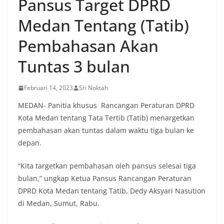
Pansus Target DPRD
menyambut momentum HUT Kemerdekaan RI
dengan berbagai persiapan di lingkungan
Medan Tentang (Tatib)
masing-masing.‎Dalam dialog yang berlangsung
akrab, Bhabinkamtibmas menyapa warga,
Pembahasan Akan
menanyakan kondisi keamanan dan kenyamanan
lingkungan tempat tinggal, serta membuka ruang
Tuntas 3 bulan
komunikasi dua arah agar warga dapat
menyampaikan keluhan maupun informasi terkait
situasi kamtibmas di sekitar mereka.‎‎‎Salah satu
Februari 14, 2023
Sri Noktah
poin utama yang disampaikan dalam kegiatan
sambang ini adalah imbauan kepada warga untuk
MEDAN- Panitia khusus Rancangan Peraturan DPRD
memasang bendera Merah Putih secara penuh,
Kota Medan tentang Tata Tertib (Tatib) menargetkan
bukan setengah tiang, sebagai bentuk
pembahasan akan tuntas dalam waktu tiga bulan ke
penghormatan dan rasa cinta tanah air
depan.
menjelang perayaan HUT Kemerdekaan RI.
Petugas mengingatkan bahwa pemasangan
bendera dengan benar merupakan salah satu
“Kita targetkan pembahasan oleh pansus selesai tiga
wujud nyata partisipasi masyarakat dalam
bulan,” ungkap Ketua Pansus Rancangan Peraturan
memperingati hari bersejarah bangsa
DPRD Kota Medan tentang Tatib, Dedy Aksyari Nasution
Indonesia.‎‎”Kami mengimbau kepada seluruh
di Medan, Sumut, Rabu.
warga agar mulai mempersiapkan dan memasang
bendera Merah Putih di depan rumah masing-