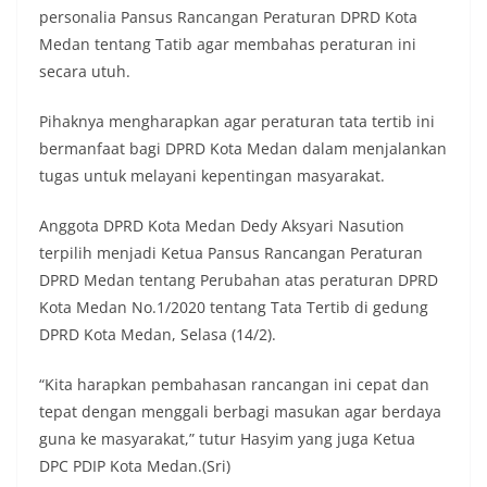
diharapkan potensi gangguan keamanan dapat
personalia Pansus Rancangan Peraturan DPRD Kota
diantisipasi sejak awal sehingga situasi di
Medan tentang Tatib agar membahas peraturan ini
Kelurahan Sunggal tetap terjaga aman, tertib,
secara utuh.
dan kondusif hingga puncak perayaan HUT
Kemerdekaan RI berlangsung.‎‎Wujud Kedekatan
Pihaknya mengharapkan agar peraturan tata tertib ini
Polri dengan Masyarakat‎Kegiatan sambang Door
to Door System ini merupakan salah satu bentuk
bermanfaat bagi DPRD Kota Medan dalam menjalankan
implementasi program Polri Presisi yang
tugas untuk melayani kepentingan masyarakat.
mengedepankan kehadiran dan kedekatan
personel Kepolisian dengan masyarakat. Melalui
Anggota DPRD Kota Medan Dedy Aksyari Nasution
kegiatan semacam ini, Bhabinkamtibmas tidak
terpilih menjadi Ketua Pansus Rancangan Peraturan
hanya berperan sebagai penyampai informasi
dan imbauan, tetapi juga sebagai mitra
DPRD Medan tentang Perubahan atas peraturan DPRD
masyarakat dalam menjaga keamanan lingkungan
Kota Medan No.1/2020 tentang Tata Tertib di gedung
secara bersama-sama.‎‎Kehadiran
DPRD Kota Medan, Selasa (14/2).
Bhabinkamtibmas di tengah-tengah warga
diharapkan dapat semakin mempererat
hubungan kemitraan antara Polri dan
“Kita harapkan pembahasan rancangan ini cepat dan
masyarakat, sekaligus membangun kesadaran
tepat dengan menggali berbagi masukan agar berdaya
kolektif warga akan pentingnya menjaga
guna ke masyarakat,” tutur Hasyim yang juga Ketua
keamanan, ketertiban, dan kekompakan
DPC PDIP Kota Medan.(Sri)
lingkungan, khususnya dalam menyambut